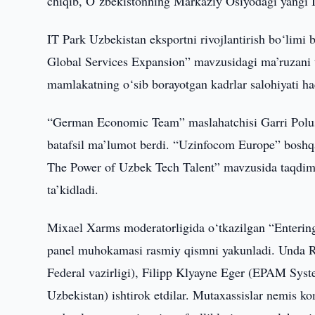
chiqib, O‘zbekistonning Markaziy Osiyodagi yangi IT-
IT Park Uzbekistan eksportni rivojlantirish bo‘limi
Global Services Expansion” mavzusidagi ma’ruzani taq
mamlakatning o‘sib borayotgan kadrlar salohiyati ha
“German Economic Team” maslahatchisi Garri Polush
batafsil ma’lumot berdi. “Uzinfocom Europe” boshqa
The Power of Uzbek Tech Talent” mavzusida taqdimot
ta’kidladi.
Mixael Xarms moderatorligida o‘tkazilgan “Enterin
panel muhokamasi rasmiy qismni yakunladi. Unda R
Federal vazirligi), Filipp Klyayne Eger (EPAM Syst
Uzbekistan) ishtirok etdilar. Mutaxassislar nemis k