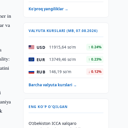
Ko'proq yangiliklar →
ner in
ar va
VALYUTA KURSLARI (MB, 07.08.2026)
USD
11915,64 so'm
↑ 0.24%
a
lity:
EUR
13749,46 so'm
↑ 0.23%
atini
RUB
146,19 so'm
↓ 0.12%
Barcha valyuta kurslari →
i
aniya
ENG KO'P O'QILGAN
rk
O‘zbekiston ICCA xalqaro