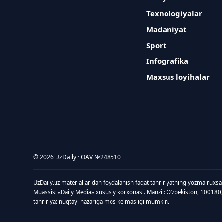
Texnologiyalar
Madaniyat
Sport
Infografika
Maxsus loyihalar
© 2026 UzDaily · OAV №248510
UzDaily.uz materiallaridan foydalanish faqat tahririyatning yozma ruxsa
Muassis: «Daily Media» xususiy korxonasi. Manzil: Oʻzbekiston, 100180
tahririyat nuqtayi nazariga mos kelmasligi mumkin.