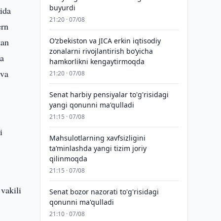
buyurdi
sida
21:20 · 07/08
ern
tan
Oʻzbekiston va JICA erkin iqtisodiy
zonalarni rivojlantirish boʻyicha
va
hamkorlikni kengaytirmoqda
 va
21:20 · 07/08
Senat harbiy pensiyalar to'g'risidagi
yangi qonunni ma'qulladi
21:15 · 07/08
i
Mahsulotlarning xavfsizligini
taʼminlashda yangi tizim joriy
qilinmoqda
21:15 · 07/08
vakili
Senat bozor nazorati to'g'risidagi
qonunni ma'qulladi
21:10 · 07/08