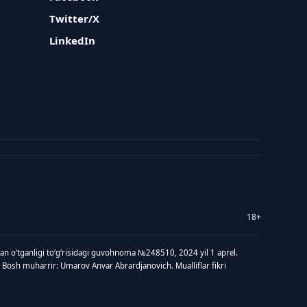
Twitter/X
LinkedIn
18+
idan oʻtganligi toʻgʻrisidagi guvohnoma №248510, 2024 yil 1 aprel.
 Bosh muharrir: Umarov Anvar Abrardjanovich. Mualliflar fikri