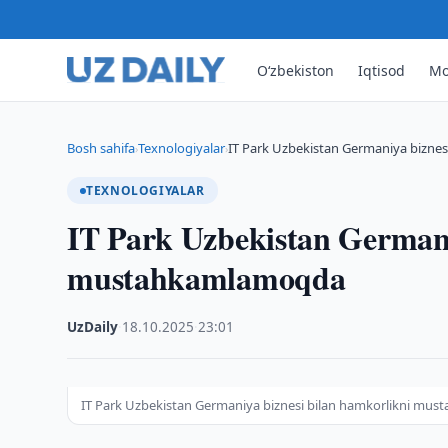
O‘zbekiston
Iqtisod
Mo
Bosh sahifa
Texnologiyalar
IT Park Uzbekistan Germaniya bizne
›
›
TEXNOLOGIYALAR
IT Park Uzbekistan Germani
mustahkamlamoqda
UzDaily
·
18.10.2025
·
23:01
IT Park Uzbekistan Germaniya biznesi bilan hamkorlikni m