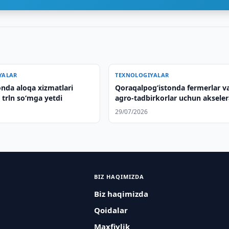
YALAR
TEXNOLOGIYALAR
onda aloqa xizmatlari
Qoraqalpog‘istonda fermerlar v
 trln so‘mga yetdi
agro-tadbirkorlar uchun akseler
dasturi ishga tushiriladi
29/07/2026
BIZ HAQIMIZDA
Biz haqimizda
Qoidalar
Maxfiylik