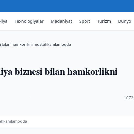
liya
Texnologiyalar
Madaniyat
Sport
Turizm
Dunyo
si bilan hamkorlikni mustahkamlamoqda
ya biznesi bilan hamkorlikni
·
1072
ustahkamlamoqda