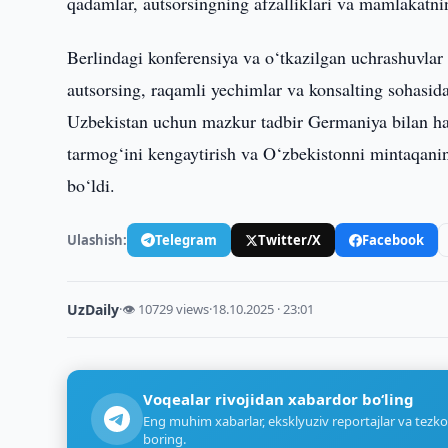
qadamlar, autsorsingning afzalliklari va mamlakatni
Berlindagi konferensiya va o‘tkazilgan uchrashuvla
autsorsing, raqamli yechimlar va konsalting sohasida
Uzbekistan uchun mazkur tadbir Germaniya bilan ha
tarmog‘ini kengaytirish va O‘zbekistonni mintaqani
bo‘ldi.
Ulashish:
Telegram
Twitter/X
Facebook
UzDaily
·
👁 10729 views
·
18.10.2025 · 23:01
Voqealar rivojidan xabardor bo‘ling
Eng muhim xabarlar, eksklyuziv reportajlar va tezko
boring.