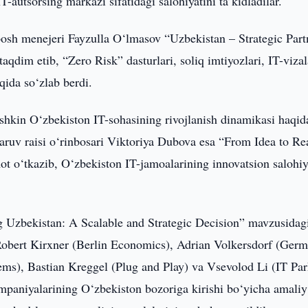
autsorsing markazi sifatidagi salohiyatini ta’kidladilar.
 bosh menejeri Fayzulla O‘lmasov “Uzbekistan – Strategic Part
dim etib, “Zero Risk” dasturlari, soliq imtiyozlari, IT-vizal
qida so‘zlab berdi.
kin O‘zbekiston IT-sohasining rivojlanish dinamikasi haqid
ruv raisi o‘rinbosari Viktoriya Dubova esa “From Idea to Rea
 o‘tkazib, O‘zbekiston IT-jamoalarining innovatsion salohiy
g Uzbekistan: A Scalable and Strategic Decision” mavzusidag
obert Kirxner (Berlin Economics), Adrian Volkersdorf (Germ
ems), Bastian Kreggel (Plug and Play) va Vsevolod Li (IT Pa
ompaniyalarining O‘zbekiston bozoriga kirishi bo‘yicha amaliy