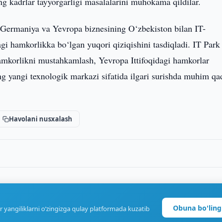
ng kadrlar tayyorgarligi masalalarini muhokama qildilar.
r Germaniya va Yevropa biznesining O‘zbekiston bilan IT-
gi hamkorlikka bo‘lgan yuqori qiziqishini tasdiqladi. IT Park
mkorlikni mustahkamlash, Yevropa Ittifoqidagi hamkorlar
ng yangi texnologik markazi sifatida ilgari surishda muhim q
Havolani nusxalash
Obuna bo'ling
r yangiliklarni o‘zingizga qulay platformada kuzatib