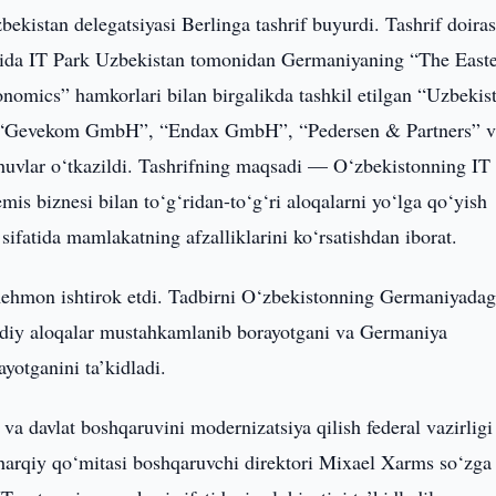
bekistan delegatsiyasi Berlinga tashrif buyurdi. Tashrif doira
ida IT Park Uzbekistan tomonidan Germaniyaning “The East
mics” hamkorlari bilan birgalikda tashkil etilgan “Uzbekis
k, “Gevekom GmbH”, “Endax GmbH”, “Pedersen & Partners” 
huvlar o‘tkazildi. Tashrifning maqsadi — O‘zbekistonning IT
mis biznesi bilan to‘g‘ridan-to‘g‘ri aloqalarni yo‘lga qo‘yish
ifatida mamlakatning afzalliklarini ko‘rsatishdan iborat.
ehmon ishtirok etdi. Tadbirni O‘zbekistonning Germaniyadag
sodiy aloqalar mustahkamlanib borayotgani va Germaniya
yotganini ta’kidladi.
 davlat boshqaruvini modernizatsiya qilish federal vazirligi 
harqiy qo‘mitasi boshqaruvchi direktori Mixael Xarms so‘zga