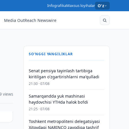
Infografika
Maxsus loyihalar
O'z
Media OutReach Newswire
SO'NGGI YANGILIKLAR
Senat pensiya tayinlash tartibiga
kiritilgan o'zgartirishlarni ma'qulladi
21:30 · 07/08
9 views
Samarqandda yuk mashinasi
haydovchisi YTHda halok bo‘ldi
21:25 · 07/08
Toshkent metropoliteni delegatsiyasi
Xitoydagi NARINCO zavodiga tashrif