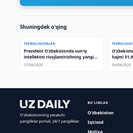
Shuningdek o'qing
TEXNOLOGIYALAR
TEXNOLOGI
Prezident Oʻzbekistonda sunʼiy
O‘zbekist
intellektni rivojlantirishning yangi
hajmi 51,9
ustuvor yoʻnalishlarini belgilab berdi
07/08/2026
04/08/2026
BO'LIMLAR
O‘zbekiston
O'zbekistonning yetakchi
yangiliklar portali. 24/7 yangiliklar.
Iqtisod
Moliya