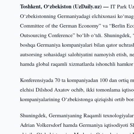
Toshkent, O‘zbekiston (UzDaily.uz) —
IT Park Uz
O‘zbekistonning Germaniyadagi elchixonasi ko‘mag
Committee of the German Economy” va “Berlin Econo
Outsourcing Conference” bo‘lib o‘tdi. Shuningde
boshqa Germaniya kompaniyalari bilan qator uchras
autsorsing sohasidagi salohiyatini namoyish etish, ne
hamda global raqamli xizmatlarda ishonchli hamkor s
Konferensiyada 70 ta kompaniyadan 100 dan ortiq m
elchisi Dilshod Axatov ochib, ikki tomonlama iqti
kompaniyalarining O‘zbekistonga qiziqishi ortib bora
Shuningdek, Germaniyaning Raqamli texnologiyalar va
Adrian Volkersdorf hamda Germaniya iqtisodiyoti S