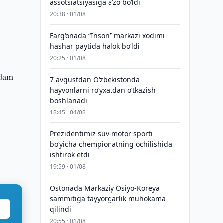
assotsiatsiyasiga aʼzo bo‘ldi
20:38 · 01/08
Farg‘onada “Inson” markazi xodimi
hashar paytida halok bo‘ldi
20:25 · 01/08
adam
7 avgustdan O‘zbekistonda
hayvonlarni ro‘yxatdan o‘tkazish
boshlanadi
18:45 · 04/08
Prezidentimiz suv-motor sporti
bo‘yicha chempionatning ochilishida
ishtirok etdi
19:59 · 01/08
Ostonada Markaziy Osiyo-Koreya
sammitiga tayyorgarlik muhokama
qilindi
20:55 · 01/08