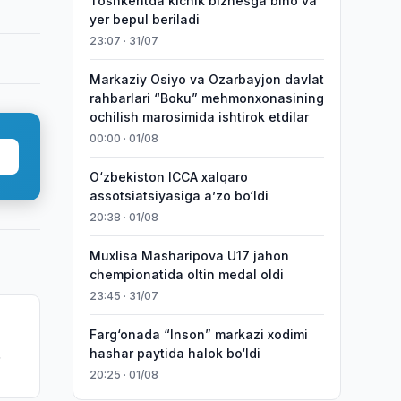
Toshkentda kichik biznesga bino va
yer bepul beriladi
23:07 · 31/07
Markaziy Osiyo va Ozarbayjon davlat
rahbarlari “Boku” mehmonxonasining
ochilish marosimida ishtirok etdilar
00:00 · 01/08
O‘zbekiston ICCA xalqaro
assotsiatsiyasiga aʼzo bo‘ldi
20:38 · 01/08
Muxlisa Masharipova U17 jahon
chempionatida oltin medal oldi
23:45 · 31/07
Farg‘onada “Inson” markazi xodimi
hashar paytida halok bo‘ldi
20:25 · 01/08