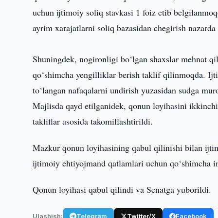
uchun ijtimoiy soliq stavkasi 1 foiz etib belgilanmo
ayrim xarajatlarni soliq bazasidan chegirish nazarda
Shuningdek, nogironligi bo‘lgan shaxslar mehnat qi
qo‘shimcha yengilliklar berish taklif qilinmoqda. Ij
to‘langan nafaqalarni undirish yuzasidan sudga muroj
Majlisda qayd etilganidek, qonun loyihasini ikkinch
takliflar asosida takomillashtirildi.
Mazkur qonun loyihasining qabul qilinishi bilan ijt
ijtimoiy ehtiyojmand qatlamlari uchun qo‘shimcha im
Qonun loyihasi qabul qilindi va Senatga yuborildi.
Ulashish:
Telegram
Twitter/X
Facebook