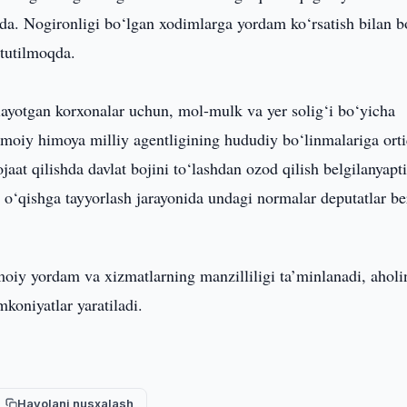
qda. Nogironligi bo‘lgan xodimlarga yordam ko‘rsatish bilan b
 tutilmoqda.
layotgan korxonalar uchun, mol-mulk va yer solig‘i bo‘yicha
timoiy himoya milliy agentligining hududiy bo‘linmalariga ort
aat qilishda davlat bojini to‘lashdan ozod qilish belgilanyapti
i o‘qishga tayyorlash jarayonida undagi normalar deputatlar b
imoiy yordam va xizmatlarning manzilliligi ta’minlanadi, aholi
koniyatlar yaratiladi.
Havolani nusxalash