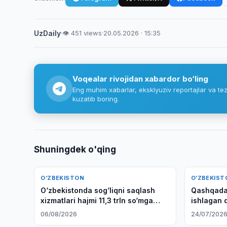
UzDaily
·
👁 451 views
·
20.05.2026 · 15:35
Voqealar rivojidan xabardor bo‘ling
Eng muhim xabarlar, eksklyuziv reportajlar va tez
kuzatib boring.
Shuningdek o'qing
O‘ZBEKISTON
O‘ZBEKIST
O‘zbekistonda sog‘liqni saqlash
Qashqadar
xizmatlari hajmi 11,3 trln so‘mga
ishlagan d
yetdi
06/08/2026
24/07/202