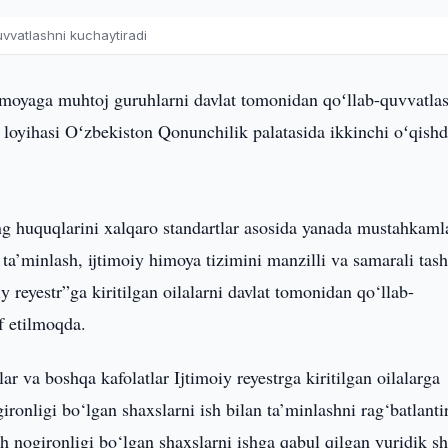
uvvatlashni kuchaytiradi
imoyaga muhtoj guruhlarni davlat tomonidan qoʻllab-quvvatla
n loyihasi Oʻzbekiston Qonunchilik palatasida ikkinchi oʻqish
ng huquqlarini xalqaro standartlar asosida yanada mustahkaml
 ta’minlash, ijtimoiy himoya tizimini manzilli va samarali tash
 reyestr”ga kiritilgan oilalarni davlat tomonidan qo‘llab-
f etilmoqda.
ar va boshqa kafolatlar Ijtimoiy reyestrga kiritilgan oilalarga
ironligi bo‘lgan shaxslarni ish bilan ta’minlashni rag‘batlanti
uh nogironligi bo‘lgan shaxslarni ishga qabul qilgan yuridik sh