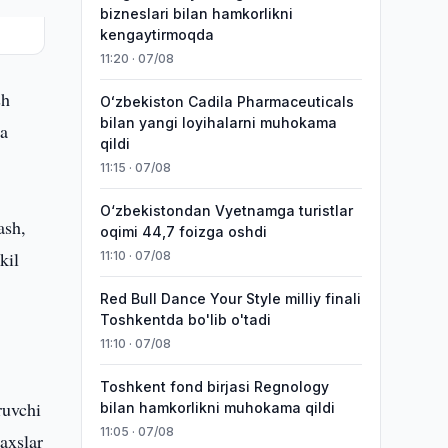
bizneslari bilan hamkorlikni
kengaytirmoqda
11:20 · 07/08
sh
Oʻzbekiston Cadila Pharmaceuticals
bilan yangi loyihalarni muhokama
da
qildi
11:15 · 07/08
O‘zbekistondan Vyetnamga turistlar
ash,
oqimi 44,7 foizga oshdi
kil
11:10 · 07/08
Red Bull Dance Your Style milliy finali
Toshkentda bo'lib o'tadi
11:10 · 07/08
Toshkent fond birjasi Regnology
ruvchi
bilan hamkorlikni muhokama qildi
11:05 · 07/08
axslar