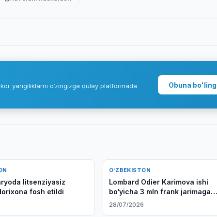
Obuna bo'ling
kor yangiliklarni o‘zingizga qulay platformada
ON
O‘ZBEKISTON
yoda litsenziyasiz
Lombard Odier Karimova ishi
orixona fosh etildi
bo‘yicha 3 mln frank jarimaga
tortildi
6
28/07/2026