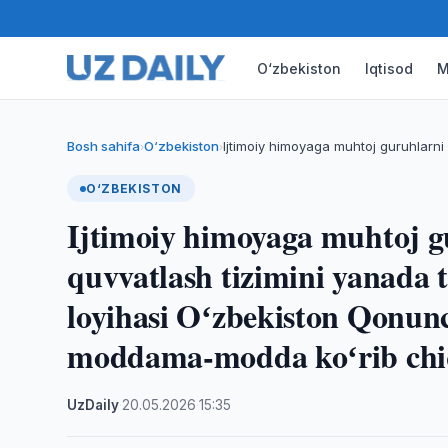
O‘zbekiston
Iqtisod
M
Bosh sahifa
O‘zbekiston
Ijtimoiy himoyaga muhtoj guruhlarni
›
›
O‘ZBEKISTON
Ijtimoiy himoyaga muhtoj g
quvvatlash tizimini yanada 
loyihasi Oʻzbekiston Qonunc
moddama-modda koʻrib chi
UzDaily
·
20.05.2026
·
15:35