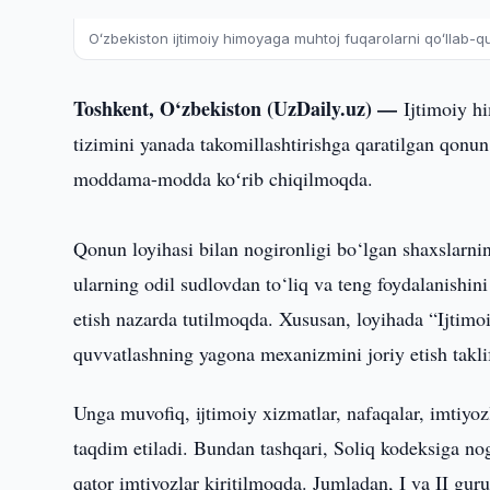
Oʻzbekiston ijtimoiy himoyaga muhtoj fuqarolarni qoʻllab-q
Toshkent, O‘zbekiston (UzDaily.uz) —
Ijtimoiy h
tizimini yanada takomillashtirishga qaratilgan qonu
moddama-modda koʻrib chiqilmoqda.
Qonun loyihasi bilan nogironligi bo‘lgan shaxslarni
ularning odil sudlovdan to‘liq va teng foydalanishini
etish nazarda tutilmoqda. Xususan, loyihada “Ijtimoiy
quvvatlashning yagona mexanizmini joriy etish takli
Unga muvofiq, ijtimoiy xizmatlar, nafaqalar, imtiyozl
taqdim etiladi. Bundan tashqari, Soliq kodeksiga nog
qator imtiyozlar kiritilmoqda. Jumladan, I va II gur