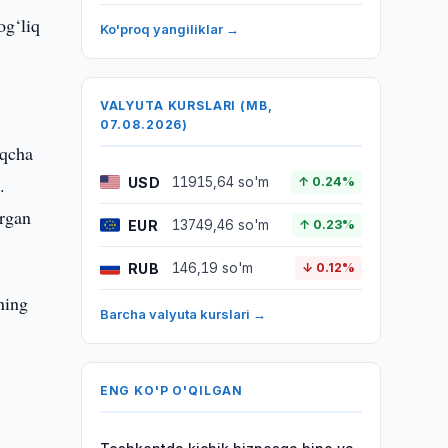
og‘liq
Ko'proq yangiliklar →
VALYUTA KURSLARI (MB,
07.08.2026)
iqcha
.
USD
11915,64 so'm
↑ 0.24%
ergan
EUR
13749,46 so'm
↑ 0.23%
RUB
146,19 so'm
↓ 0.12%
ning
Barcha valyuta kurslari →
ENG KO'P O'QILGAN