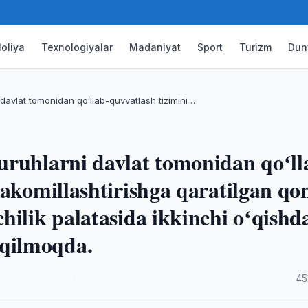
oliya
Texnologiyalar
Madaniyat
Sport
Turizm
Dun
 davlat tomonidan qoʻllab-quvvatlash tizimini …
uruhlarni davlat tomonidan qoʻll
takomillashtirishga qaratilgan q
hilik palatasida ikkinchi oʻqishd
qilmoqda.
·
45