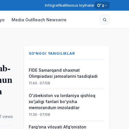
Infografika
Maxsus loyihalar
O'z
yo
Media OutReach Newswire
SO'NGGI YANGILIKLAR
ab-
FIDE Samarqand shaxmat
onun
Olimpiadasi jamoalarini tasdiqladi
11:45 · 07/08
a
Oʻzbekiston va Iordaniya qishloq
xoʻjaligi fanlari boʻyicha
memorandum imzoladilar
11:30 · 07/08
1 views
Farg‘ona viloyati Afg‘oniston