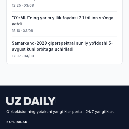
12:25 · 03/08
“O‘zMIJ”ning yarim yillik foydasi 2,1 trillion so‘mga
yetdi
18:10 · 03/08
Samarkand-2028 giperspektral sun’iy yo‘ldoshi 5-
avgust kuni orbitaga uchiriladi
17:37 · 04/08
O'zbekistonning yetakchi yangiliklar portali. 24/7 yangiliklar.
BO'LIMLAR