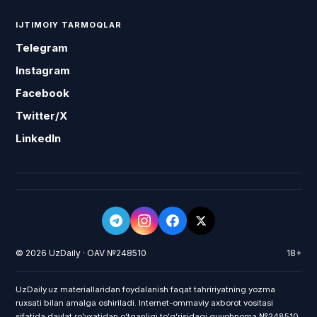
IJTIMOIY TARMOQLAR
Telegram
Instagram
Facebook
Twitter/X
LinkedIn
© 2026 UzDaily · OAV №248510
18+
UzDaily.uz materiallaridan foydalanish faqat tahririyatning yozma
ruxsati bilan amalga oshiriladi. Internet-ommaviy axborot vositasi
sifatida davlat roʻyxatidan oʻtganligi toʻgʻrisidagi guvohnoma №248510,