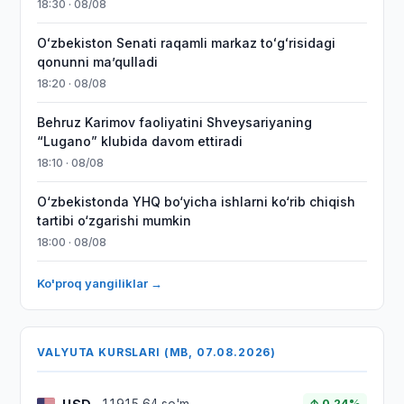
18:30 · 08/08
Oʻzbekiston Senati raqamli markaz toʻgʻrisidagi
qonunni maʼqulladi
18:20 · 08/08
Behruz Karimov faoliyatini Shveysariyaning
“Lugano” klubida davom ettiradi
18:10 · 08/08
O‘zbekistonda YHQ bo‘yicha ishlarni ko‘rib chiqish
tartibi o‘zgarishi mumkin
18:00 · 08/08
Ko'proq yangiliklar →
VALYUTA KURSLARI (MB, 07.08.2026)
↑ 0.24%