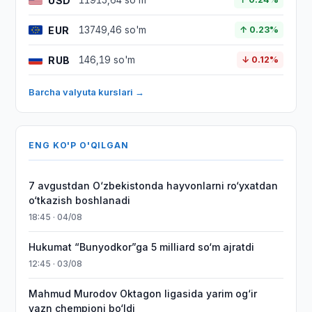
USD
11915,64 so'm
EUR
13749,46 so'm
↑ 0.23%
RUB
146,19 so'm
↓ 0.12%
Barcha valyuta kurslari →
ENG KO'P O'QILGAN
7 avgustdan O‘zbekistonda hayvonlarni ro‘yxatdan
o‘tkazish boshlanadi
18:45 · 04/08
Hukumat “Bunyodkor”ga 5 milliard so‘m ajratdi
12:45 · 03/08
Mahmud Murodov Oktagon ligasida yarim og‘ir
vazn chempioni bo‘ldi