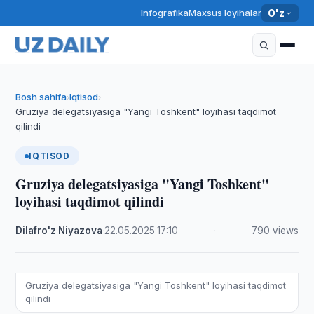
Infografika
Maxsus loyihalar
O'z
Bosh sahifa
Iqtisod
›
›
Gruziya delegatsiyasiga "Yangi Toshkent" loyihasi taqdimot
qilindi
IQTISOD
Gruziya delegatsiyasiga "Yangi Toshkent"
loyihasi taqdimot qilindi
Dilafro'z Niyazova
·
22.05.2025
·
17:10
·
790 views
Gruziya delegatsiyasiga "Yangi Toshkent" loyihasi taqdimot
qilindi