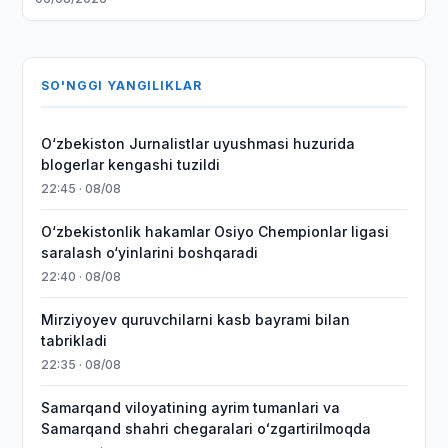
SO'NGGI YANGILIKLAR
O‘zbekiston Jurnalistlar uyushmasi huzurida
blogerlar kengashi tuzildi
22:45 · 08/08
O‘zbekistonlik hakamlar Osiyo Chempionlar ligasi
saralash o‘yinlarini boshqaradi
22:40 · 08/08
Mirziyoyev quruvchilarni kasb bayrami bilan
tabrikladi
22:35 · 08/08
Samarqand viloyatining ayrim tumanlari va
Samarqand shahri chegaralari oʻzgartirilmoqda