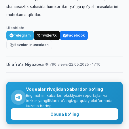
shaharsozlik sohasida hamkorlikni yo‘lga qo‘yish masalalarini
muhokama qildilar.
Ulashish:
Telegram
Twitter/X
Facebook
Havolani nusxalash
Dilafro'z Niyazova
·
👁 790 views
·
22.05.2025 · 17:10
Voqealar rivojidan xabardor bo‘ling
Eng muhim xabarlar, eksklyuziv reportajlar va
tezkor yangiliklarni o‘zingizga qulay platformada
kuzatib boring.
Obuna bo'ling