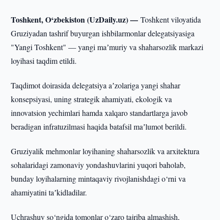
Toshkent, O‘zbekiston (UzDaily.uz) —
Toshkent viloyatida
Gruziyadan tashrif buyurgan ishbilarmonlar delegatsiyasiga
"Yangi Toshkent" — yangi maʼmuriy va shaharsozlik markazi
loyihasi taqdim etildi.
Taqdimot doirasida delegatsiya aʼzolariga yangi shahar
konsepsiyasi, uning strategik ahamiyati, ekologik va
innovatsion yechimlari hamda xalqaro standartlarga javob
beradigan infratuzilmasi haqida batafsil maʼlumot berildi.
Gruziyalik mehmonlar loyihaning shaharsozlik va arxitektura
sohalaridagi zamonaviy yondashuvlarini yuqori baholab,
bunday loyihalarning mintaqaviy rivojlanishdagi o‘rni va
ahamiyatini taʼkidladilar.
Uchrashuv so‘ngida tomonlar o‘zaro tajriba almashish,