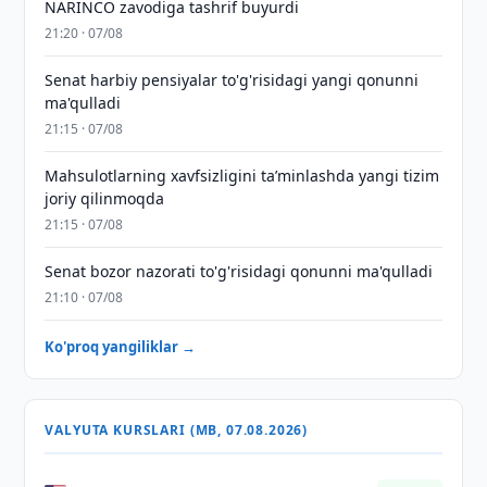
NARINCO zavodiga tashrif buyurdi
21:20 · 07/08
Senat harbiy pensiyalar to'g'risidagi yangi qonunni
ma'qulladi
21:15 · 07/08
Mahsulotlarning xavfsizligini taʼminlashda yangi tizim
joriy qilinmoqda
21:15 · 07/08
Senat bozor nazorati to'g'risidagi qonunni ma'qulladi
21:10 · 07/08
Ko'proq yangiliklar →
VALYUTA KURSLARI (MB, 07.08.2026)