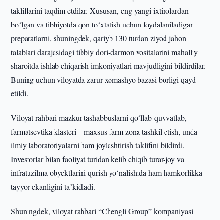
takliflarini taqdim etdilar. Xususan, eng yangi ixtirolardan
bo‘lgan va tibbiyotda qon to‘xtatish uchun foydalaniladigan
preparatlarni, shuningdek, qariyb 130 turdan ziyod jahon
talablari darajasidagi tibbiy dori-darmon vositalarini mahalliy
sharoitda ishlab chiqarish imkoniyatlari mavjudligini bildirdilar.
Buning uchun viloyatda zarur xomashyo bazasi borligi qayd
etildi.
Viloyat rahbari mazkur tashabbuslarni qo‘llab-quvvatlab,
farmatsevtika klasteri – maxsus farm zona tashkil etish, unda
ilmiy laboratoriyalarni ham joylashtirish taklifini bildirdi.
Investorlar bilan faoliyat turidan kelib chiqib turar-joy va
infratuzilma obyektlarini qurish yo‘nalishida ham hamkorlikka
tayyor ekanligini taʼkidladi.
Shuningdek, viloyat rahbari “Chengli Group” kompaniyasi