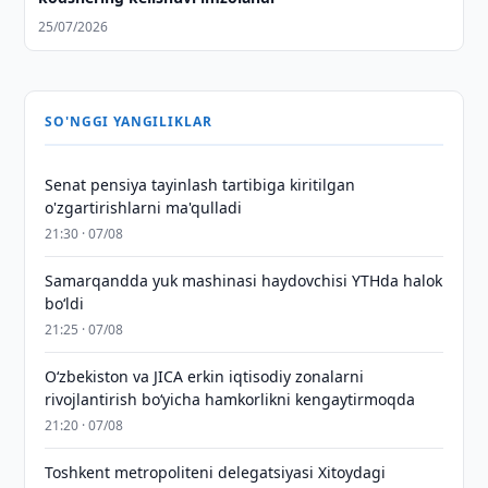
25/07/2026
SO'NGGI YANGILIKLAR
Senat pensiya tayinlash tartibiga kiritilgan
o'zgartirishlarni ma'qulladi
21:30 · 07/08
Samarqandda yuk mashinasi haydovchisi YTHda halok
bo‘ldi
21:25 · 07/08
Oʻzbekiston va JICA erkin iqtisodiy zonalarni
rivojlantirish boʻyicha hamkorlikni kengaytirmoqda
21:20 · 07/08
Toshkent metropoliteni delegatsiyasi Xitoydagi