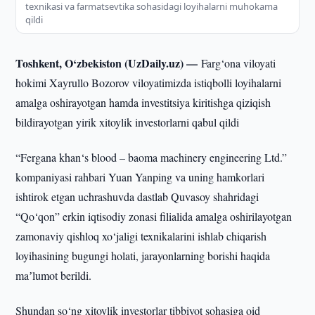
texnikasi va farmatsevtika sohasidagi loyihalarni muhokama
qildi
Toshkent, O‘zbekiston (UzDaily.uz) —
Farg‘ona viloyati
hokimi Xayrullo Bozorov viloyatimizda istiqbolli loyihalarni
amalga oshirayotgan hamda investitsiya kiritishga qiziqish
bildirayotgan yirik xitoylik investorlarni qabul qildi
“Fergana khan‘s blood – baoma machinery engineering Ltd.”
kompaniyasi rahbari Yuan Yanping va uning hamkorlari
ishtirok etgan uchrashuvda dastlab Quvasoy shahridagi
“Qo‘qon” erkin iqtisodiy zonasi filialida amalga oshirilayotgan
zamonaviy qishloq xo‘jaligi texnikalarini ishlab chiqarish
loyihasining bugungi holati, jarayonlarning borishi haqida
maʼlumot berildi.
Shundan so‘ng xitoylik investorlar tibbiyot sohasiga oid