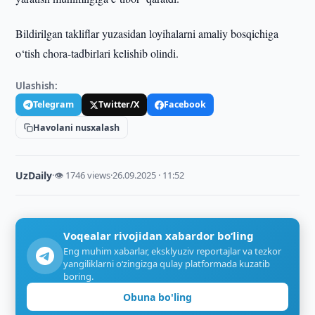
Bildirilgan takliflar yuzasidan loyihalarni amaliy bosqichiga
o‘tish chora-tadbirlari kelishib olindi.
Ulashish:
Telegram
Twitter/X
Facebook
Havolani nusxalash
UzDaily
·
👁 1746 views
·
26.09.2025 · 11:52
Voqealar rivojidan xabardor bo‘ling
Eng muhim xabarlar, eksklyuziv reportajlar va tezkor
yangiliklarni o‘zingizga qulay platformada kuzatib
boring.
Obuna bo'ling