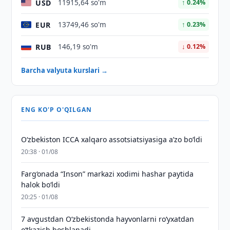
USD
11915,64 so'm
↑ 0.24%
EUR
13749,46 so'm
↑ 0.23%
RUB
146,19 so'm
↓ 0.12%
Barcha valyuta kurslari →
ENG KO'P O'QILGAN
O‘zbekiston ICCA xalqaro assotsiatsiyasiga aʼzo bo‘ldi
20:38 · 01/08
Farg‘onada “Inson” markazi xodimi hashar paytida
halok bo‘ldi
20:25 · 01/08
7 avgustdan O‘zbekistonda hayvonlarni ro‘yxatdan
o‘tkazish boshlanadi