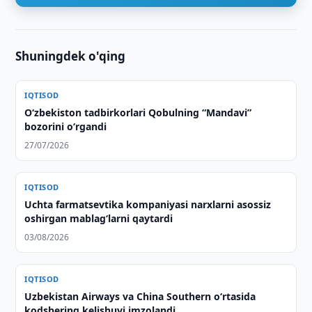
Shuningdek o'qing
IQTISOD
O‘zbekiston tadbirkorlari Qobulning “Mandavi”
bozorini o‘rgandi
27/07/2026
IQTISOD
Uchta farmatsevtika kompaniyasi narxlarni asossiz
oshirgan mablag‘larni qaytardi
03/08/2026
IQTISOD
Uzbekistan Airways va China Southern o‘rtasida
kodshering kelishuvi imzolandi