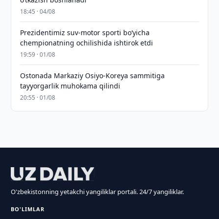
18:45 · 04/08
Prezidentimiz suv-motor sporti bo‘yicha
chempionatning ochilishida ishtirok etdi
19:59 · 01/08
Ostonada Markaziy Osiyo-Koreya sammitiga
tayyorgarlik muhokama qilindi
20:55 · 01/08
O'zbekistonning yetakchi yangiliklar portali. 24/7 yangiliklar.
BO'LIMLAR