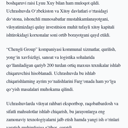
boshqaruvi raisi Lyuu Xuy bilan ham muloqot qildi.
Uchrashuvda O‘zbekiston va Xitoy davlatlari o‘rtasidagi
do‘stona, ishonchli munosabatlar mustahkamlanayotgani,
viloyatimizdagi qulay investitsion muhit tufayli xitoy kapitali
ishtirokidagi korxonalar soni ortib borayotgani qayd etildi.
“Chengli Group” kompaniyasi kommunal xizmatlar, qurilish,
yong‘in xavfsizligi, sanoat va logistika sohalarida
qo‘llaniladigan qariyb 200 turdan ortiq maxsus texnikalar ishlab
chiqaruvchisi hisoblanadi. Uchrashuvda bu ishlab
chiqarishlarning ayrim yo‘nalishlarini Farg‘onada ham yo‘lga
qo‘yish masalalari muhokama qilindi.
Uchrashuvlarda viloyat rahbari eksportbop, raqobatbardosh va
sifatli mahsulotlar ishlab chiqarish, bu jarayonlarga eng
zamonaviy texnologiyalarni jalb etish hamda yangi ish o‘rinlari
yaratish muhimligiga eʼtibor qaratdi.