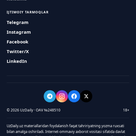
IJTIMOIY TARMOQLAR
Telegram
Instagram
Facebook
Twitter/X
LinkedIn
© 2026 UzDaily · OAV №248510
18+
UzDaily.uz materiallaridan foydalanish faqat tahririyatning yozma ruxsati
bilan amalga oshiriladi. Internet-ommaviy axborot vositasi sifatida davlat