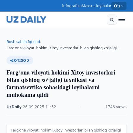
Infografika
Maxsus loyihalar
O'z
Bosh sahifa
Iqtisod
›
›
Farg‘ona viloyati hokimi Xitoy investorlari bilan qishloq xo‘jaligi …
IQTISOD
Farg‘ona viloyati hokimi Xitoy investorlari
bilan qishloq xo‘jaligi texnikasi va
farmatsevtika sohasidagi loyihalarni
muhokama qildi
UzDaily
·
26.09.2025
·
11:52
·
1746 views
Farg‘ona viloyati hokimi Xitoy investorlari bilan qishloq xo‘jaligi