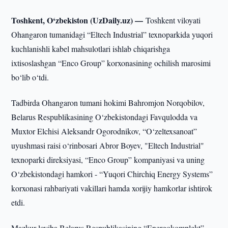
Toshkent, O‘zbekiston (UzDaily.uz) —
Toshkent viloyati
Ohangaron tumanidagi “Eltech Industrial” texnoparkida yuqori
kuchlanishli kabel mahsulotlari ishlab chiqarishga
ixtisoslashgan “Enco Group” korxonasining ochilish marosimi
bo‘lib o‘tdi.
Tadbirda Ohangaron tumani hokimi Bahromjon Norqobilov,
Belarus Respublikasining O‘zbekistondagi Favqulodda va
Muxtor Elchisi Aleksandr Ogorodnikov, “O‘zeltexsanoat”
uyushmasi raisi o‘rinbosari Abror Boyev, "Eltech Industrial"
texnoparki direksiyasi, “Enco Group” kompaniyasi va uning
O‘zbekistondagi hamkori - “Yuqori Chirchiq Energy Systems”
korxonasi rahbariyati vakillari hamda xorijiy hamkorlar ishtirok
etdi.
Mazkur loyiha Belarus Respublikasining “Energokomplekt”