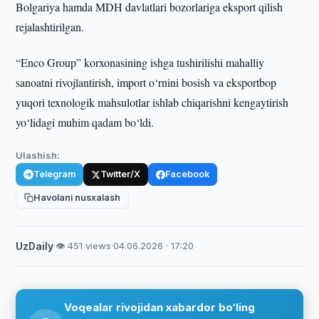
Bolgariya hamda MDH davlatlari bozorlariga eksport qilish
rejalashtirilgan.
“Enco Group” korxonasining ishga tushirilishi mahalliy
sanoatni rivojlantirish, import o‘rnini bosish va eksportbop
yuqori texnologik mahsulotlar ishlab chiqarishni kengaytirish
yo‘lidagi muhim qadam bo‘ldi.
Ulashish:
Telegram
Twitter/X
Facebook
Havolani nusxalash
UzDaily
·
👁 451 views
·
04.06.2026 · 17:20
Voqealar rivojidan xabardor bo‘ling