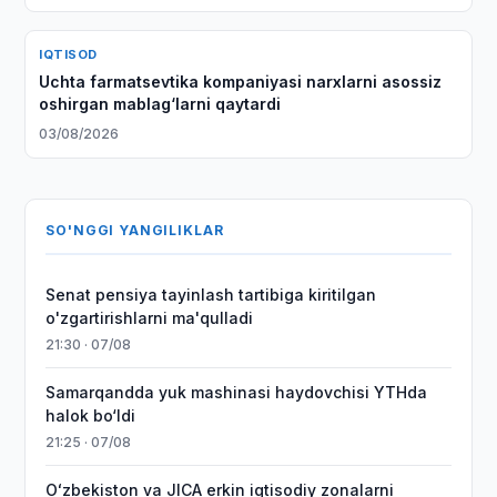
IQTISOD
Uchta farmatsevtika kompaniyasi narxlarni asossiz
oshirgan mablag‘larni qaytardi
03/08/2026
SO'NGGI YANGILIKLAR
Senat pensiya tayinlash tartibiga kiritilgan
o'zgartirishlarni ma'qulladi
21:30 · 07/08
Samarqandda yuk mashinasi haydovchisi YTHda
halok bo‘ldi
21:25 · 07/08
Oʻzbekiston va JICA erkin iqtisodiy zonalarni