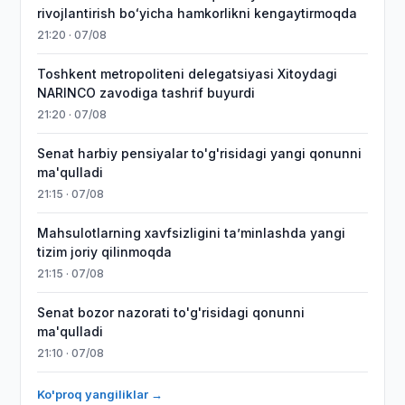
rivojlantirish boʻyicha hamkorlikni kengaytirmoqda
21:20 · 07/08
Toshkent metropoliteni delegatsiyasi Xitoydagi
NARINCO zavodiga tashrif buyurdi
21:20 · 07/08
Senat harbiy pensiyalar to'g'risidagi yangi qonunni
ma'qulladi
21:15 · 07/08
Mahsulotlarning xavfsizligini taʼminlashda yangi
tizim joriy qilinmoqda
21:15 · 07/08
Senat bozor nazorati to'g'risidagi qonunni
ma'qulladi
21:10 · 07/08
Ko'proq yangiliklar →