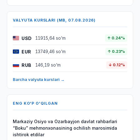
VALYUTA KURSLARI (MB, 07.08.2026)
USD
11915,64 so'm
↑ 0.24%
EUR
13749,46 so'm
↑ 0.23%
RUB
146,19 so'm
↓ 0.12%
Barcha valyuta kurslari →
ENG KO'P O'QILGAN
Markaziy Osiyo va Ozarbayjon davlat rahbarlari
“Boku” mehmonxonasining ochilish marosimida
ishtirok etdilar