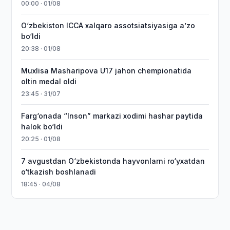
00:00 · 01/08
O‘zbekiston ICCA xalqaro assotsiatsiyasiga aʼzo
bo‘ldi
20:38 · 01/08
Muxlisa Masharipova U17 jahon chempionatida
oltin medal oldi
23:45 · 31/07
Farg‘onada “Inson” markazi xodimi hashar paytida
halok bo‘ldi
20:25 · 01/08
7 avgustdan O‘zbekistonda hayvonlarni ro‘yxatdan
o‘tkazish boshlanadi
18:45 · 04/08