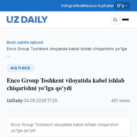
Infografika
Maxsus loyihalar
O'z
Bosh sahifa
Iqtisod
›
›
Enco Group Toshkent viloyatida kabel ishlab chiqarishni yo'lga
…
IQTISOD
Enco Group Toshkent viloyatida kabel ishlab
chiqarishni yo'lga qo'ydi
UzDaily
·
04.06.2026
·
17:20
·
451 views
Enco Group Toshkent viloyatida kabel ishlab chiqarishni
yo'lga qo'ydi