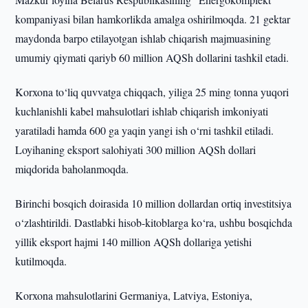
kompaniyasi bilan hamkorlikda amalga oshirilmoqda. 21 gektar
maydonda barpo etilayotgan ishlab chiqarish majmuasining
umumiy qiymati qariyb 60 million AQSh dollarini tashkil etadi.
Korxona to‘liq quvvatga chiqqach, yiliga 25 ming tonna yuqori
kuchlanishli kabel mahsulotlari ishlab chiqarish imkoniyati
yaratiladi hamda 600 ga yaqin yangi ish o‘rni tashkil etiladi.
Loyihaning eksport salohiyati 300 million AQSh dollari
miqdorida baholanmoqda.
Birinchi bosqich doirasida 10 million dollardan ortiq investitsiya
o‘zlashtirildi. Dastlabki hisob-kitoblarga ko‘ra, ushbu bosqichda
yillik eksport hajmi 140 million AQSh dollariga yetishi
kutilmoqda.
Korxona mahsulotlarini Germaniya, Latviya, Estoniya,