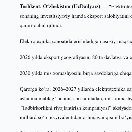
Toshkent, O‘zbekiston (UzDaily.uz) —
“Elektrote
sohaning investitsiyaviy hamda eksport salohiyatini 
qarori qabul qilindi.
Elektrotexnika sanoatida erishiladigan asosiy maqsad
2026 yilda eksport geografiyasini 80 ta davlatga va e
2030 yilda mis xomashyosini birja savdolariga chiqa
Qarorga ko‘ra, 2026–2027 yillarda elektrotexnika san
aylanma mablag‘ uchun, shu jumladan, mis xomashyosin
“Tadbirkorlikni rivojlantirish kompaniyasi” aksiyado
milliard so‘m ekvivalentidan oshmagan qismi bo‘yi