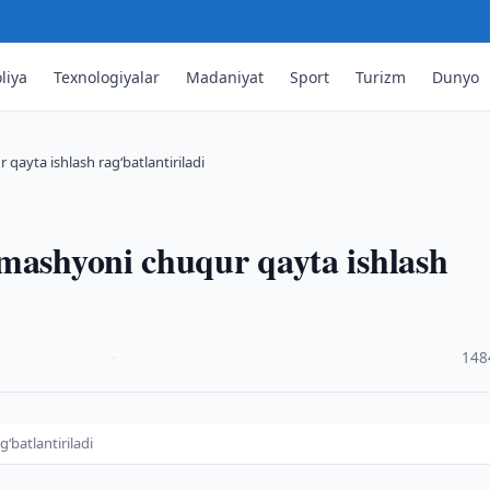
liya
Texnologiyalar
Madaniyat
Sport
Turizm
Dunyo
qayta ishlash rag‘batlantiriladi
omashyoni chuqur qayta ishlash
·
148
‘batlantiriladi