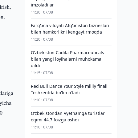
imzoladilar
rish,
11:30 · 07/08
ent
Farg‘ona viloyati Afg‘oniston bizneslari
bilan hamkorlikni kengaytirmoqda
11:20 · 07/08
Oʻzbekiston Cadila Pharmaceuticals
bilan yangi loyihalarni muhokama
qildi
11:15 · 07/08
Red Bull Dance Your Style milliy finali
lariga
Toshkentda bo'lib o'tadi
11:10 · 07/08
‘yicha
20
O‘zbekistondan Vyetnamga turistlar
oqimi 44,7 foizga oshdi
11:10 · 07/08