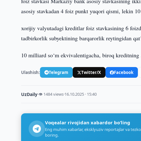
foiz stavkasi Markaziy bank asosiy stavkasining ikki
asosiy stavkadan 4 foiz punkt yuqori qismi, lekin 
xorijiy valyutadagi kreditlar foiz stavkasining 6 f
tadbirkorlik subyektining barqarorlik reytingidan qat
10 milliard so‘m ekvivalentigacha, biroq kreditning 
Ulashish:
Telegram
Twitter/X
Facebook
UzDaily
·
👁 1484 views
·
16.10.2025 · 15:40
Voqealar rivojidan xabardor bo‘ling
Eng muhim xabarlar, eksklyuziv reportajlar va tezko
boring.