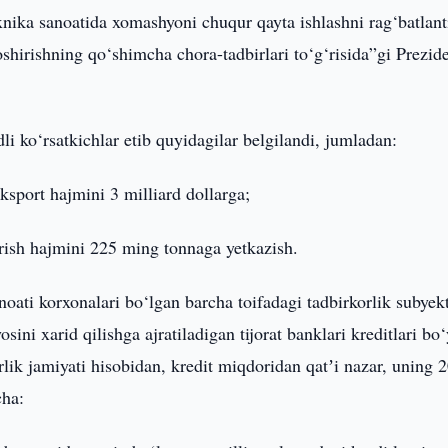
xnika sanoatida xomashyoni chuqur qayta ishlashni rag‘batlanti
oshirishning qo‘shimcha chora-tadbirlari to‘g‘risida”gi Prezid
li ko‘rsatkichlar etib quyidagilar belgilandi, jumladan:
ksport hajmini 3 milliard dollarga;
rish hajmini 225 ming tonnaga yetkazish.
oati korxonalari bo‘lgan barcha toifadagi tadbirkorlik subyekt
i xarid qilishga ajratiladigan tijorat banklari kreditlari bo
rlik jamiyati hisobidan, kredit miqdoridan qatʼi nazar, uning 
cha: