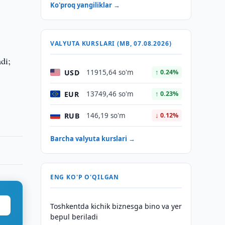
Ko'proq yangiliklar →
VALYUTA KURSLARI (MB, 07.08.2026)
di;
USD
11915,64 so'm
↑ 0.24%
EUR
13749,46 so'm
↑ 0.23%
RUB
146,19 so'm
↓ 0.12%
Barcha valyuta kurslari →
ENG KO'P O'QILGAN
Toshkentda kichik biznesga bino va yer
bepul beriladi