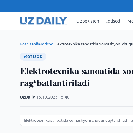
O‘zbekiston
Iqtisod
Mo
Bosh sahifa
Iqtisod
Elektrotexnika sanoatida xomashyoni chuqur 
›
›
IQTISOD
Elektrotexnika sanoatida x
rag‘batlantiriladi
UzDaily
·
16.10.2025
·
15:40
Elektrotexnika sanoatida xomashyoni chuqur qayta ishlash rag