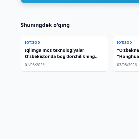
Shuningdek o'qing
IQTISOD
IQTISOD
Iqlimga mos texnologiyalar
"O‘zbekne
O'zbekistonda bog'dorchilikning
"Honghua 
barqarorligini mustahkamlaydi
dastgohlar
01/08/2026
03/08/2026
ko‘zdan ke