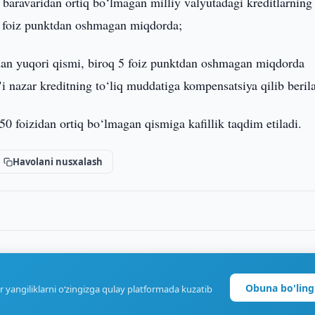
 baravaridan ortiq bo‘lmagan milliy valyutadagi kreditlarning
10 foiz punktdan oshmagan miqdorda;
oizdan yuqori qismi, biroq 5 foiz punktdan oshmagan miqdorda
ʼi nazar kreditning to‘liq muddatiga kompensatsiya qilib berila
50 foizidan ortiq bo‘lmagan qismiga kafillik taqdim etiladi.
Havolani nusxalash
Obuna bo'ling
r yangiliklarni o‘zingizga qulay platformada kuzatib