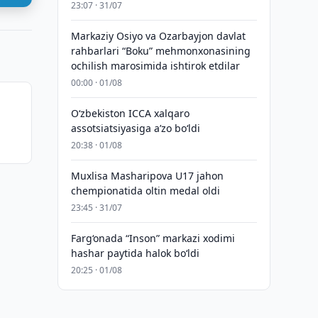
23:07 · 31/07
Markaziy Osiyo va Ozarbayjon davlat
rahbarlari “Boku” mehmonxonasining
ochilish marosimida ishtirok etdilar
00:00 · 01/08
O‘zbekiston ICCA xalqaro
assotsiatsiyasiga aʼzo bo‘ldi
20:38 · 01/08
Muxlisa Masharipova U17 jahon
chempionatida oltin medal oldi
23:45 · 31/07
Farg‘onada “Inson” markazi xodimi
hashar paytida halok bo‘ldi
20:25 · 01/08