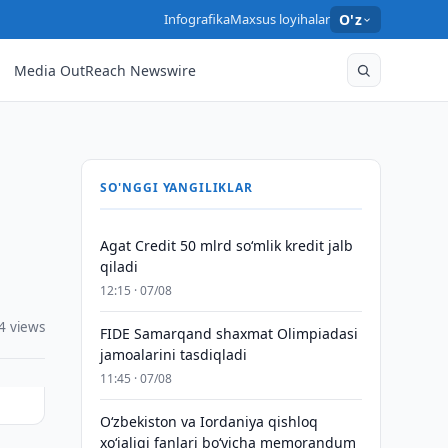
Infografika
Maxsus loyihalar
O'z
Media OutReach Newswire
SO'NGGI YANGILIKLAR
Agat Credit 50 mlrd so‘mlik kredit jalb
qiladi
12:15 · 07/08
4 views
FIDE Samarqand shaxmat Olimpiadasi
jamoalarini tasdiqladi
11:45 · 07/08
Oʻzbekiston va Iordaniya qishloq
xoʻjaligi fanlari boʻyicha memorandum