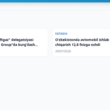
IQTISOD
ftgaz" delegatsiyasi
O‘zbekistonda avtomobil ishlab
Group"da burg‘ilash
chiqarish 12,8 foizga oshdi
i tayyorlanish jarayonini
29/07/2026
chirdi