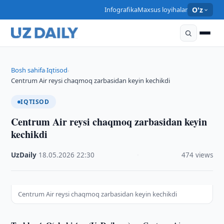
Infografika
Maxsus loyihalar
O'z
Bosh sahifa
Iqtisod
›
›
Centrum Air reysi chaqmoq zarbasidan keyin kechikdi
IQTISOD
Centrum Air reysi chaqmoq zarbasidan keyin
kechikdi
UzDaily
·
18.05.2026
·
22:30
·
474 views
Centrum Air reysi chaqmoq zarbasidan keyin kechikdi