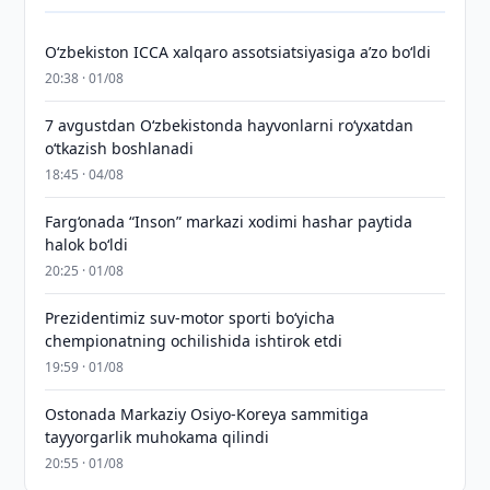
O‘zbekiston ICCA xalqaro assotsiatsiyasiga aʼzo bo‘ldi
20:38 · 01/08
7 avgustdan O‘zbekistonda hayvonlarni ro‘yxatdan
o‘tkazish boshlanadi
18:45 · 04/08
Farg‘onada “Inson” markazi xodimi hashar paytida
halok bo‘ldi
20:25 · 01/08
Prezidentimiz suv-motor sporti bo‘yicha
chempionatning ochilishida ishtirok etdi
19:59 · 01/08
Ostonada Markaziy Osiyo-Koreya sammitiga
tayyorgarlik muhokama qilindi
20:55 · 01/08