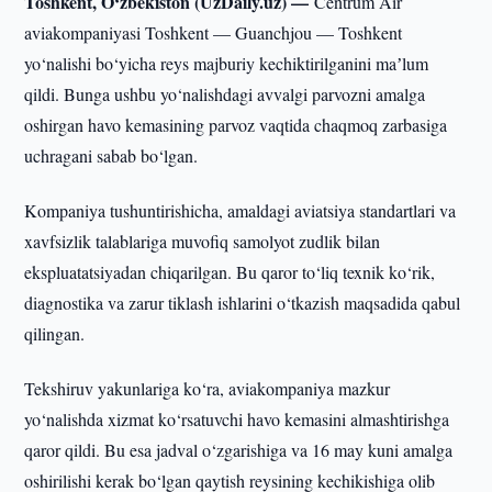
Toshkent, O‘zbekiston (UzDaily.uz) —
Centrum Air
aviakompaniyasi Toshkent — Guanchjou — Toshkent
yo‘nalishi bo‘yicha reys majburiy kechiktirilganini maʼlum
qildi. Bunga ushbu yo‘nalishdagi avvalgi parvozni amalga
oshirgan havo kemasining parvoz vaqtida chaqmoq zarbasiga
uchragani sabab bo‘lgan.
Kompaniya tushuntirishicha, amaldagi aviatsiya standartlari va
xavfsizlik talablariga muvofiq samolyot zudlik bilan
ekspluatatsiyadan chiqarilgan. Bu qaror to‘liq texnik ko‘rik,
diagnostika va zarur tiklash ishlarini o‘tkazish maqsadida qabul
qilingan.
Tekshiruv yakunlariga ko‘ra, aviakompaniya mazkur
yo‘nalishda xizmat ko‘rsatuvchi havo kemasini almashtirishga
qaror qildi. Bu esa jadval o‘zgarishiga va 16 may kuni amalga
oshirilishi kerak bo‘lgan qaytish reysining kechikishiga olib