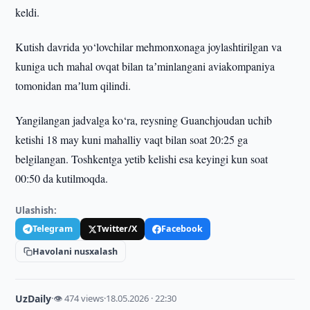
keldi.
Kutish davrida yo‘lovchilar mehmonxonaga joylashtirilgan va
kuniga uch mahal ovqat bilan taʼminlangani aviakompaniya
tomonidan maʼlum qilindi.
Yangilangan jadvalga ko‘ra, reysning Guanchjoudan uchib
ketishi 18 may kuni mahalliy vaqt bilan soat 20:25 ga
belgilangan. Toshkentga yetib kelishi esa keyingi kun soat
00:50 da kutilmoqda.
Ulashish:
Telegram
Twitter/X
Facebook
Havolani nusxalash
UzDaily
·
👁 474 views
·
18.05.2026 · 22:30