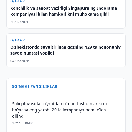
IQTISOD
Konchilik va sanoat vazirligi Singapurning Indorama
kompaniyasi bilan hamkorlikni muhokama qildi
30/07/2026
IQTISOD
O‘zbekistonda suyultirilgan gazning 129 ta noqonuniy
savdo nuqtasi yopildi
04/08/2026
SO'NGGI YANGILIKLAR
Soliq ilovasida ro'yxatdan o'tgan tushumlar soni
bo'yicha eng yaxshi 20 ta kompaniya nomi e'lon
qilindi
12:55 · 08/08