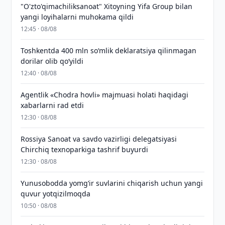
"O'zto'qimachiliksanoat" Xitoyning Yifa Group bilan
yangi loyihalarni muhokama qildi
12:45 · 08/08
Toshkentda 400 mln so‘mlik deklaratsiya qilinmagan
dorilar olib qo‘yildi
12:40 · 08/08
Agentlik «Chodra hovli» majmuasi holati haqidagi
xabarlarni rad etdi
12:30 · 08/08
Rossiya Sanoat va savdo vazirligi delegatsiyasi
Chirchiq texnoparkiga tashrif buyurdi
12:30 · 08/08
Yunusobodda yomg‘ir suvlarini chiqarish uchun yangi
quvur yotqizilmoqda
10:50 · 08/08