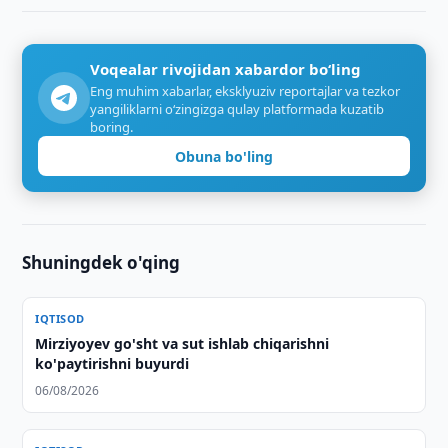
Voqealar rivojidan xabardor bo‘ling
Eng muhim xabarlar, eksklyuziv reportajlar va tezkor
yangiliklarni o‘zingizga qulay platformada kuzatib
boring.
Obuna bo'ling
Shuningdek o'qing
IQTISOD
Mirziyoyev go'sht va sut ishlab chiqarishni
ko'paytirishni buyurdi
06/08/2026