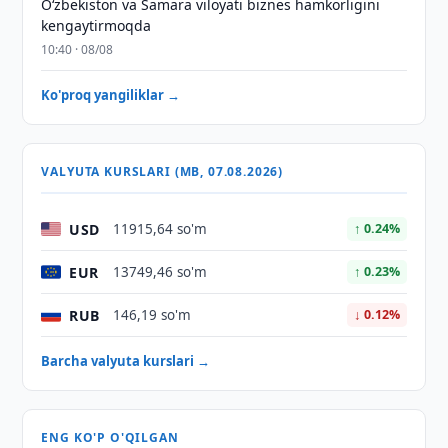
Oʻzbekiston va Samara viloyati biznes hamkorligini
kengaytirmoqda
10:40 · 08/08
Ko'proq yangiliklar →
VALYUTA KURSLARI (MB, 07.08.2026)
USD
11915,64 so'm
↑ 0.24%
EUR
13749,46 so'm
↑ 0.23%
RUB
146,19 so'm
↓ 0.12%
Barcha valyuta kurslari →
ENG KO'P O'QILGAN