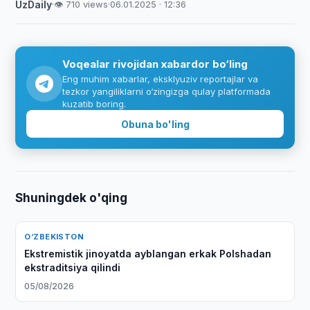
UzDaily
·
👁 710 views
·
06.01.2025 · 12:36
Voqealar rivojidan xabardor bo‘ling
Eng muhim xabarlar, eksklyuziv reportajlar va
tezkor yangiliklarni o‘zingizga qulay platformada
kuzatib boring.
Obuna bo'ling
Shuningdek o'qing
O‘ZBEKISTON
Ekstremistik jinoyatda ayblangan erkak Polshadan
ekstraditsiya qilindi
05/08/2026