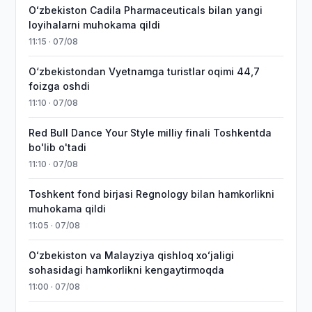
Oʻzbekiston Cadila Pharmaceuticals bilan yangi
loyihalarni muhokama qildi
11:15 · 07/08
O‘zbekistondan Vyetnamga turistlar oqimi 44,7
foizga oshdi
11:10 · 07/08
Red Bull Dance Your Style milliy finali Toshkentda
bo'lib o'tadi
11:10 · 07/08
Toshkent fond birjasi Regnology bilan hamkorlikni
muhokama qildi
11:05 · 07/08
Oʻzbekiston va Malayziya qishloq xoʻjaligi
sohasidagi hamkorlikni kengaytirmoqda
11:00 · 07/08