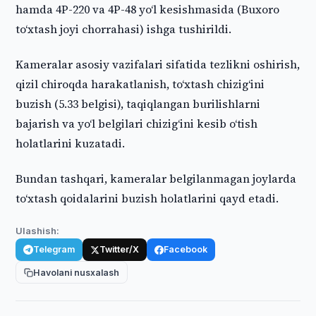
hamda 4P-220 va 4P-48 yo‘l kesishmasida (Buxoro
to‘xtash joyi chorrahasi) ishga tushirildi.
Kameralar asosiy vazifalari sifatida tezlikni oshirish,
qizil chiroqda harakatlanish, to‘xtash chizig‘ini
buzish (5.33 belgisi), taqiqlangan burilishlarni
bajarish va yo‘l belgilari chizig‘ini kesib o‘tish
holatlarini kuzatadi.
Bundan tashqari, kameralar belgilanmagan joylarda
to‘xtash qoidalarini buzish holatlarini qayd etadi.
Ulashish:
Telegram
Twitter/X
Facebook
Havolani nusxalash