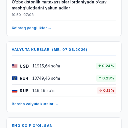
Oʻzbekistonlik mutaxassislar Iordaniyada oʻquv
mashgʻulotlarini yakunladilar
10:50 · 07/08
Ko'proq yangiliklar →
VALYUTA KURSLARI (MB, 07.08.2026)
USD
11915,64 so'm
↑ 0.24%
EUR
13749,46 so'm
↑ 0.23%
RUB
146,19 so'm
↓ 0.12%
Barcha valyuta kurslari →
ENG KO'P O'QILGAN