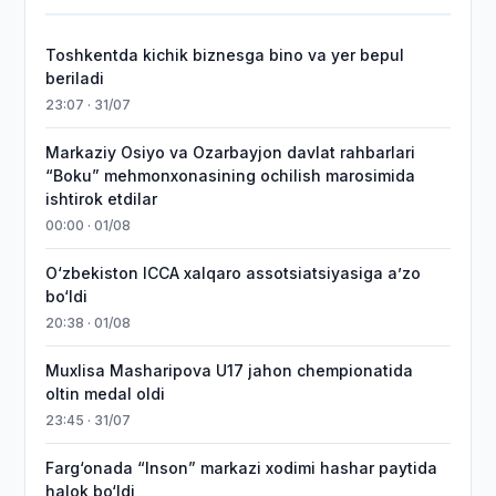
Toshkentda kichik biznesga bino va yer bepul
beriladi
23:07 · 31/07
Markaziy Osiyo va Ozarbayjon davlat rahbarlari
“Boku” mehmonxonasining ochilish marosimida
ishtirok etdilar
00:00 · 01/08
O‘zbekiston ICCA xalqaro assotsiatsiyasiga aʼzo
bo‘ldi
20:38 · 01/08
Muxlisa Masharipova U17 jahon chempionatida
oltin medal oldi
23:45 · 31/07
Farg‘onada “Inson” markazi xodimi hashar paytida
halok bo‘ldi