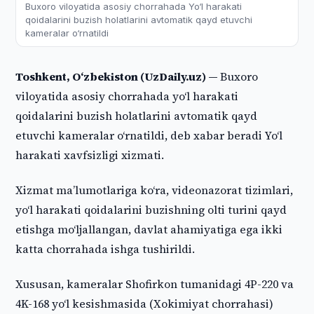
Buxoro viloyatida asosiy chorrahada Yo‘l harakati
qoidalarini buzish holatlarini avtomatik qayd etuvchi
kameralar o‘rnatildi
Toshkent, O‘zbekiston (UzDaily.uz) —
Buxoro
viloyatida asosiy chorrahada yo‘l harakati
qoidalarini buzish holatlarini avtomatik qayd
etuvchi kameralar o‘rnatildi, deb xabar beradi Yo‘l
harakati xavfsizligi xizmati.
Xizmat ma’lumotlariga ko‘ra, videonazorat tizimlari,
yo‘l harakati qoidalarini buzishning olti turini qayd
etishga mo‘ljallangan, davlat ahamiyatiga ega ikki
katta chorrahada ishga tushirildi.
Xususan, kameralar Shofirkon tumanidagi 4P-220 va
4K-168 yo‘l kesishmasida (Xokimiyat chorrahasi)