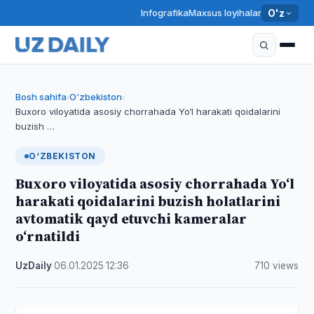
Infografika
Maxsus loyihalar
O'z
Bosh sahifa
O‘zbekiston
›
›
Buxoro viloyatida asosiy chorrahada Yo‘l harakati qoidalarini
buzish …
O‘ZBEKISTON
Buxoro viloyatida asosiy chorrahada Yo‘l
harakati qoidalarini buzish holatlarini
avtomatik qayd etuvchi kameralar
o‘rnatildi
UzDaily
·
06.01.2025
·
12:36
·
710 views