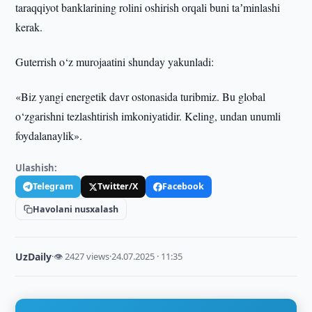
taraqqiyot banklarining rolini oshirish orqali buni taʼminlashi
kerak.
Guterrish o‘z murojaatini shunday yakunladi:
«Biz yangi energetik davr ostonasida turibmiz. Bu global
o‘zgarishni tezlashtirish imkoniyatidir. Keling, undan unumli
foydalanaylik».
Ulashish:
Telegram
Twitter/X
Facebook
Havolani nusxalash
UzDaily
·
👁 2427 views
·
24.07.2025 · 11:35