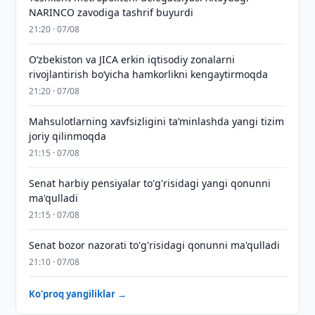
NARINCO zavodiga tashrif buyurdi
21:20 · 07/08
Oʻzbekiston va JICA erkin iqtisodiy zonalarni
rivojlantirish boʻyicha hamkorlikni kengaytirmoqda
21:20 · 07/08
Mahsulotlarning xavfsizligini taʼminlashda yangi tizim
joriy qilinmoqda
21:15 · 07/08
Senat harbiy pensiyalar to'g'risidagi yangi qonunni
ma'qulladi
21:15 · 07/08
Senat bozor nazorati to'g'risidagi qonunni ma'qulladi
21:10 · 07/08
Ko'proq yangiliklar →