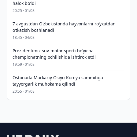
halok bo‘ldi
20:25 · 01/08
7 avgustdan O‘zbekistonda hayvonlarni ro‘yxatdan
o‘tkazish boshlanadi
18:45 · 04/08
Prezidentimiz suv-motor sporti bo‘yicha
chempionatning ochilishida ishtirok etdi
19:59 · 01/08
Ostonada Markaziy Osiyo-Koreya sammitiga
tayyorgarlik muhokama qilindi
20:55 · 01/08