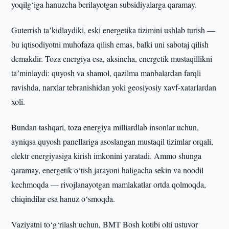
yoqilg‘iga hanuzcha berilayotgan subsidiyalarga qaramay.
Guterrish taʼkidlaydiki, eski energetika tizimini ushlab turish —
bu iqtisodiyotni muhofaza qilish emas, balki uni sabotaj qilish
demakdir. Toza energiya esa, aksincha, energetik mustaqillikni
taʼminlaydi: quyosh va shamol, qazilma manbalardan farqli
ravishda, narxlar tebranishidan yoki geosiyosiy xavf-xatarlardan
xoli.
Bundan tashqari, toza energiya milliardlab insonlar uchun,
ayniqsa quyosh panellariga asoslangan mustaqil tizimlar orqali,
elektr energiyasiga kirish imkonini yaratadi. Ammo shunga
qaramay, energetik o‘tish jarayoni haligacha sekin va noodil
kechmoqda — rivojlanayotgan mamlakatlar ortda qolmoqda,
chiqindilar esa hanuz o‘smoqda.
Vaziyatni to‘g‘rilash uchun, BMT Bosh kotibi olti ustuvor