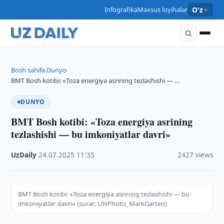
Infografika
Maxsus loyihalar
O'z
Bosh sahifa
Dunyo
›
›
BMT Bosh kotibi: «Toza energiya asrining tezlashishi — …
DUNYO
BMT Bosh kotibi: «Toza energiya asrining
tezlashishi — bu imkoniyatlar davri»
UzDaily
·
24.07.2025
·
11:35
·
2427 views
BMT Bosh kotibi: «Toza energiya asrining tezlashishi — bu
imkoniyatlar davri» (surat: UNPhoto_MarkGarten)