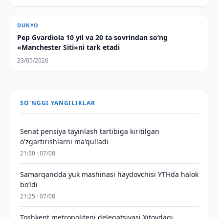
DUNYO
Pep Gvardiola 10 yil va 20 ta sovrindan so‘ng
«Manchester Siti»ni tark etadi
23/05/2026
SO'NGGI YANGILIKLAR
Senat pensiya tayinlash tartibiga kiritilgan
o'zgartirishlarni ma'qulladi
21:30 · 07/08
Samarqandda yuk mashinasi haydovchisi YTHda halok
bo‘ldi
21:25 · 07/08
Toshkent metropoliteni delegatsiyasi Xitoydagi