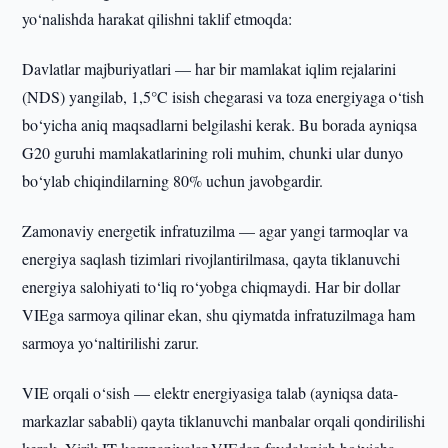
yo‘nalishda harakat qilishni taklif etmoqda:
Davlatlar majburiyatlari — har bir mamlakat iqlim rejalarini
(NDS) yangilab, 1,5°C isish chegarasi va toza energiyaga o‘tish
bo‘yicha aniq maqsadlarni belgilashi kerak. Bu borada ayniqsa
G20 guruhi mamlakatlarining roli muhim, chunki ular dunyo
bo‘ylab chiqindilarning 80% uchun javobgardir.
Zamonaviy energetik infratuzilma — agar yangi tarmoqlar va
energiya saqlash tizimlari rivojlantirilmasa, qayta tiklanuvchi
energiya salohiyati to‘liq ro‘yobga chiqmaydi. Har bir dollar
VIEga sarmoya qilinar ekan, shu qiymatda infratuzilmaga ham
sarmoya yo‘naltirilishi zarur.
VIE orqali o‘sish — elektr energiyasiga talab (ayniqsa data-
markazlar sababli) qayta tiklanuvchi manbalar orqali qondirilishi