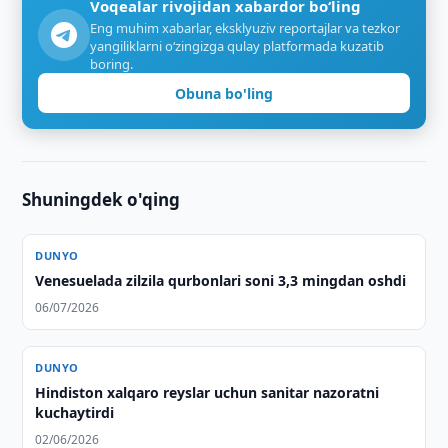
Voqealar rivojidan xabardor bo‘ling
Eng muhim xabarlar, eksklyuziv reportajlar va tezkor
yangiliklarni o‘zingizga qulay platformada kuzatib
boring.
Obuna bo'ling
Shuningdek o'qing
DUNYO
Venesuelada zilzila qurbonlari soni 3,3 mingdan oshdi
06/07/2026
DUNYO
Hindiston xalqaro reyslar uchun sanitar nazoratni
kuchaytirdi
02/06/2026