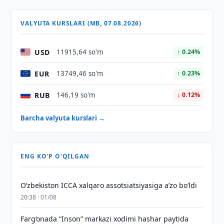
VALYUTA KURSLARI (MB, 07.08.2026)
USD
11915,64 so'm
↑ 0.24%
EUR
13749,46 so'm
↑ 0.23%
RUB
146,19 so'm
↓ 0.12%
Barcha valyuta kurslari →
ENG KO'P O'QILGAN
O‘zbekiston ICCA xalqaro assotsiatsiyasiga aʼzo bo‘ldi
20:38 · 01/08
Farg‘onada “Inson” markazi xodimi hashar paytida