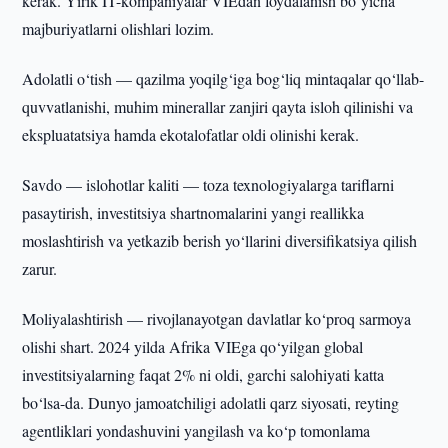
kerak. Yirik IT-kompaniyalar VIEdan foydalanish bo‘yicha
majburiyatlarni olishlari lozim.
Adolatli o‘tish — qazilma yoqilg‘iga bog‘liq mintaqalar qo‘llab-
quvvatlanishi, muhim minerallar zanjiri qayta isloh qilinishi va
ekspluatatsiya hamda ekotalofatlar oldi olinishi kerak.
Savdo — islohotlar kaliti — toza texnologiyalarga tariflarni
pasaytirish, investitsiya shartnomalarini yangi reallikka
moslashtirish va yetkazib berish yo‘llarini diversifikatsiya qilish
zarur.
Moliyalashtirish — rivojlanayotgan davlatlar ko‘proq sarmoya
olishi shart. 2024 yilda Afrika VIEga qo‘yilgan global
investitsiyalarning faqat 2% ni oldi, garchi salohiyati katta
bo‘lsa-da. Dunyo jamoatchiligi adolatli qarz siyosati, reyting
agentliklari yondashuvini yangilash va ko‘p tomonlama