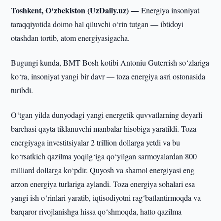
Toshkent, O‘zbekiston (UzDaily.uz) —
Energiya insoniyat
taraqqiyotida doimo hal qiluvchi o‘rin tutgan — ibtidoyi
otashdan tortib, atom energiyasigacha.
Bugungi kunda, BMT Bosh kotibi Antoniu Guterrish so‘zlariga
ko‘ra, insoniyat yangi bir davr — toza energiya asri ostonasida
turibdi.
O‘tgan yilda dunyodagi yangi energetik quvvatlarning deyarli
barchasi qayta tiklanuvchi manbalar hisobiga yaratildi. Toza
energiyaga investitsiyalar 2 trillion dollarga yetdi va bu
ko‘rsatkich qazilma yoqilg‘iga qo‘yilgan sarmoyalardan 800
milliard dollarga ko‘pdir. Quyosh va shamol energiyasi eng
arzon energiya turlariga aylandi. Toza energiya sohalari esa
yangi ish o‘rinlari yaratib, iqtisodiyotni rag‘batlantirmoqda va
barqaror rivojlanishga hissa qo‘shmoqda, hatto qazilma