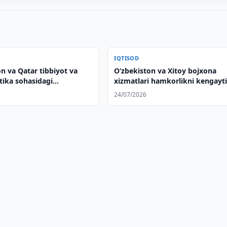
IQTISOD
n va Qatar tibbiyot va
Oʻzbekiston va Xitoy bojxona
tika sohasidagi
xizmatlari hamkorlikni kengayti
ni muhokama qilishdi
24/07/2026