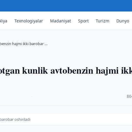
liya
Texnologiyalar
Madaniyat
Sport
Turizm
Dunyo
obenzin hajmi ikki barobar …
yotgan kunlik avtobenzin hajmi ik
·
86
barobar oshiriladi