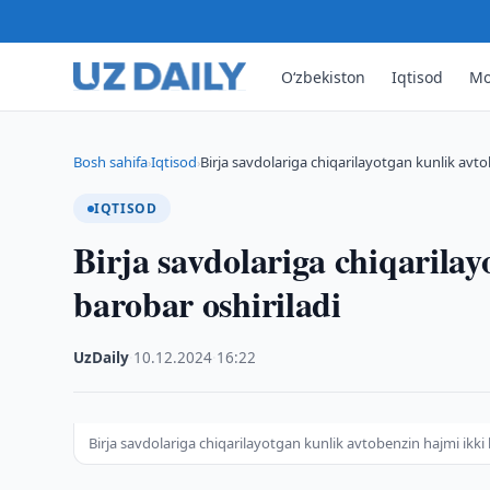
O‘zbekiston
Iqtisod
Mo
Bosh sahifa
Iqtisod
Birja savdolariga chiqarilayotgan kunlik avt
›
›
IQTISOD
Birja savdolariga chiqarila
barobar oshiriladi
UzDaily
·
10.12.2024
·
16:22
Birja savdolariga chiqarilayotgan kunlik avtobenzin hajmi ikki 