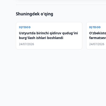
Shuningdek o'qing
IQTISOD
IQTISOD
Ustyurtda birinchi qidiruv qudug'ini
Oʻzbekisto
burg'ilash ishlari boshlandi
farmatsev
hamkorlik
24/07/2026
24/07/2026