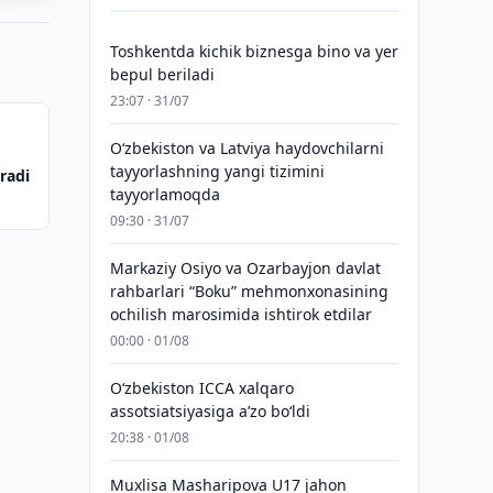
Toshkentda kichik biznesga bino va yer
bepul beriladi
23:07 · 31/07
Oʻzbekiston va Latviya haydovchilarni
tayyorlashning yangi tizimini
radi
tayyorlamoqda
09:30 · 31/07
Markaziy Osiyo va Ozarbayjon davlat
rahbarlari “Boku” mehmonxonasining
ochilish marosimida ishtirok etdilar
00:00 · 01/08
O‘zbekiston ICCA xalqaro
assotsiatsiyasiga aʼzo bo‘ldi
20:38 · 01/08
Muxlisa Masharipova U17 jahon