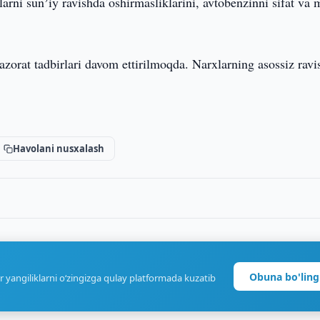
arni sunʼiy ravishda oshirmasliklarini, avtobenzinni sifat va 
azorat tadbirlari davom ettirilmoqda. Narxlarning asossiz ravi
Havolani nusxalash
Obuna bo'ling
r yangiliklarni o‘zingizga qulay platformada kuzatib