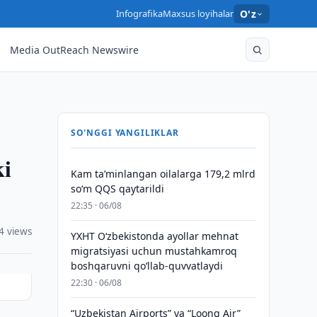
Infografika
Maxsus loyihalar
O'z
Media OutReach Newswire
SO'NGGI YANGILIKLAR
ki
Kam taʼminlangan oilalarga 179,2 mlrd
so‘m QQS qaytarildi
22:35 · 06/08
4 views
YXHT O‘zbekistonda ayollar mehnat
migratsiyasi uchun mustahkamroq
boshqaruvni qo‘llab-quvvatlaydi
22:30 · 06/08
“Uzbekistan Airports” va “Loong Air”