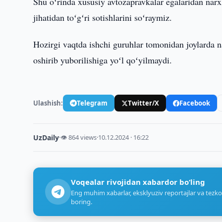
Shu oʻrinda xususiy avtozapravkalar egalaridan narxl
jihatidan toʻgʻri sotishlarini soʻraymiz.
Hozirgi vaqtda ishchi guruhlar tomonidan joylarda n
oshirib yuborilishiga yoʻl qoʻyilmaydi.
Ulashish:
Telegram
Twitter/X
Facebook
UzDaily
·
👁 864 views
·
10.12.2024 · 16:22
Voqealar rivojidan xabardor bo‘ling
Eng muhim xabarlar, eksklyuziv reportajlar va tezko
boring.