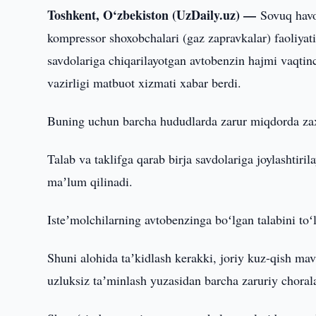
Toshkent, O‘zbekiston (UzDaily.uz) —
Sovuq havo
kompressor shoxobchalari (gaz zapravkalar) faoliyati
savdolariga chiqarilayotgan avtobenzin hajmi vaqtin
vazirligi matbuot xizmati xabar berdi.
Buning uchun barcha hududlarda zarur miqdorda zaxi
Talab va taklifga qarab birja savdolariga joylashtir
maʼlum qilinadi.
Isteʼmolchilarning avtobenzinga boʻlgan talabini toʻ
Shuni alohida taʼkidlash kerakki, joriy kuz-qish m
uzluksiz taʼminlash yuzasidan barcha zaruriy chorala