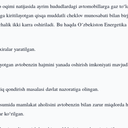
 oqimi natijasida ayrim hududlardagi avtomobillarga gaz toʻld
ga kiritilayotgan qisqa muddatli cheklov munosabati bilan bir
chalik ikki karra oshiriladi. Bu haqda O‘zbekiston Energetika
ralar yaratilgan.
ilayotgan avtobenzin hajmini yanada oshirish imkoniyati mavjud
liq qondirish masalasi davlat nazoratiga olingan.
avsumida mamlakat aholisini avtobenzin bilan zarur miqdorda
r koʻrilgan.