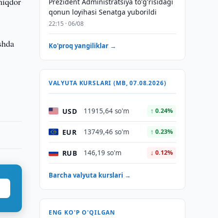
miqdor
Prezident Administratsiya to'g'risidagi
qonun loyihasi Senatga yuborildi
22:15 · 06/08
shda
Ko'proq yangiliklar →
VALYUTA KURSLARI (MB, 07.08.2026)
USD
11915,64 so'm
↑ 0.24%
EUR
13749,46 so'm
↑ 0.23%
RUB
146,19 so'm
↓ 0.12%
Barcha valyuta kurslari →
ENG KO'P O'QILGAN