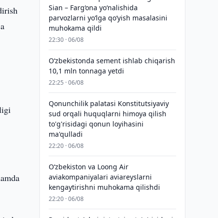
Sian – Farg‘ona yo‘nalishida
irish
parvozlarni yo‘lga qo‘yish masalasini
ja
muhokama qildi
22:30 · 06/08
O‘zbekistonda sement ishlab chiqarish
10,1 mln tonnaga yetdi
22:25 · 06/08
Qonunchilik palatasi Konstitutsiyaviy
ligi
sud orqali huquqlarni himoya qilish
to'g'risidagi qonun loyihasini
ma'qulladi
22:20 · 06/08
Oʻzbekiston va Loong Air
 hamda
aviakompaniyalari aviareyslarni
kengaytirishni muhokama qilishdi
22:20 · 06/08