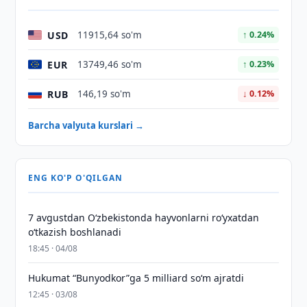
USD
11915,64 so'm
↑ 0.24%
EUR
13749,46 so'm
↑ 0.23%
RUB
146,19 so'm
↓ 0.12%
Barcha valyuta kurslari →
ENG KO'P O'QILGAN
7 avgustdan O‘zbekistonda hayvonlarni ro‘yxatdan
o‘tkazish boshlanadi
18:45 · 04/08
Hukumat “Bunyodkor”ga 5 milliard so‘m ajratdi
12:45 · 03/08