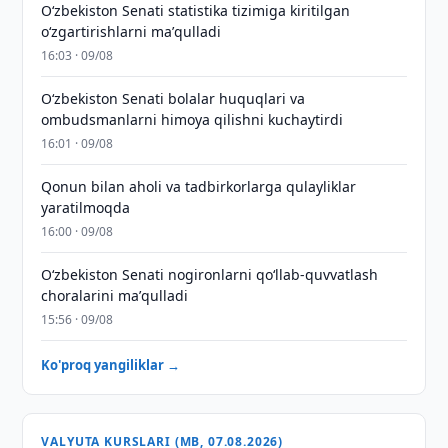
Oʻzbekiston Senati statistika tizimiga kiritilgan
oʻzgartirishlarni maʼqulladi
16:03 · 09/08
Oʻzbekiston Senati bolalar huquqlari va
ombudsmanlarni himoya qilishni kuchaytirdi
16:01 · 09/08
Qonun bilan aholi va tadbirkorlarga qulayliklar
yaratilmoqda
16:00 · 09/08
Oʻzbekiston Senati nogironlarni qoʻllab-quvvatlash
choralarini maʼqulladi
15:56 · 09/08
Ko'proq yangiliklar →
VALYUTA KURSLARI (MB, 07.08.2026)