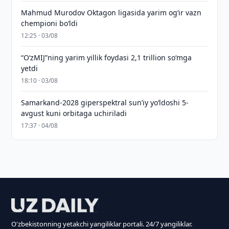
Mahmud Murodov Oktagon ligasida yarim og‘ir vazn
chempioni bo‘ldi
12:25 · 03/08
“O‘zMIJ”ning yarim yillik foydasi 2,1 trillion so‘mga
yetdi
18:10 · 03/08
Samarkand-2028 giperspektral sun’iy yo‘ldoshi 5-
avgust kuni orbitaga uchiriladi
17:37 · 04/08
O'zbekistonning yetakchi yangiliklar portali. 24/7 yangiliklar.