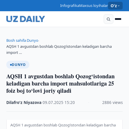
Infografika
Maxsus loyihalar
O'z
Bosh sahifa
Dunyo
›
›
AQSH 1 avgustdan boshlab Qozog‘istondan keladigan barcha
import …
DUNYO
AQSH 1 avgustdan boshlab Qozog‘istondan
keladigan barcha import mahsulotlariga 25
foiz boj to‘lovi joriy qiladi
Dilafro'z Niyazova
·
09.07.2025
·
15:20
·
2886 views
AQSH 1 avgustdan boshlab Qozog‘istondan keladigan barcha