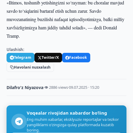
«Iltimos, tushunib yetishingizni so‘rayman: bu choralar mavjud
savdo to‘siqlarini bartaraf etish uchun zarur. Savdo
muvozanatining buzilishi nafaqat iqtisodiyotimizga, balki milliy
xavfsizligimizga ham jiddiy tahdid soladi», — dedi Donald
Tramp.
Ulashish:
Telegram
Twitter/X
Facebook
Havolani nusxalash
Dilafro'z Niyazova
·
👁 2886 views
·
09.07.2025 · 15:20
Voqealar rivojidan xabardor bo‘ling
Eng muhim xabarlar, eksklyuziv reportajlar va tezkor
yangiliklarni o‘zingizga qulay platformada kuzatib
boring.