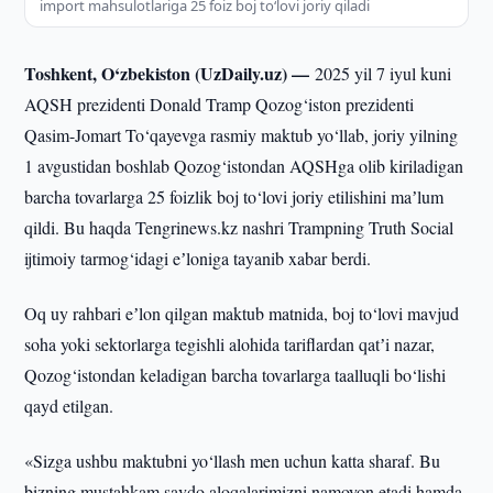
import mahsulotlariga 25 foiz boj to‘lovi joriy qiladi
Toshkent, O‘zbekiston (UzDaily.uz) —
2025 yil 7 iyul kuni
AQSH prezidenti Donald Tramp Qozog‘iston prezidenti
Qasim-Jomart To‘qayevga rasmiy maktub yo‘llab, joriy yilning
1 avgustidan boshlab Qozog‘istondan AQSHga olib kiriladigan
barcha tovarlarga 25 foizlik boj to‘lovi joriy etilishini maʼlum
qildi. Bu haqda Tengrinews.kz nashri Trampning Truth Social
ijtimoiy tarmog‘idagi eʼloniga tayanib xabar berdi.
Oq uy rahbari eʼlon qilgan maktub matnida, boj to‘lovi mavjud
soha yoki sektorlarga tegishli alohida tariflardan qatʼi nazar,
Qozog‘istondan keladigan barcha tovarlarga taalluqli bo‘lishi
qayd etilgan.
«Sizga ushbu maktubni yo‘llash men uchun katta sharaf. Bu
bizning mustahkam savdo aloqalarimizni namoyon etadi hamda