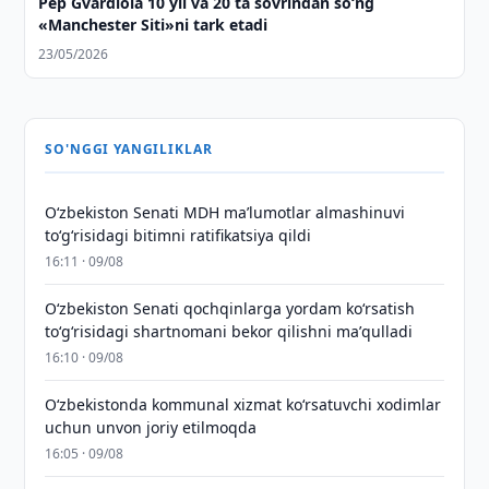
Pep Gvardiola 10 yil va 20 ta sovrindan so‘ng
«Manchester Siti»ni tark etadi
23/05/2026
SO'NGGI YANGILIKLAR
Oʻzbekiston Senati MDH maʼlumotlar almashinuvi
toʻgʻrisidagi bitimni ratifikatsiya qildi
16:11 · 09/08
Oʻzbekiston Senati qochqinlarga yordam koʻrsatish
toʻgʻrisidagi shartnomani bekor qilishni maʼqulladi
16:10 · 09/08
Oʻzbekistonda kommunal xizmat koʻrsatuvchi xodimlar
uchun unvon joriy etilmoqda
16:05 · 09/08