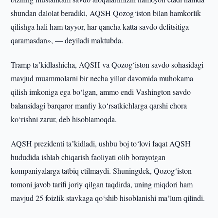
shundan dalolat beradiki, AQSH Qozog‘iston bilan hamkorlik
qilishga hali ham tayyor, har qancha katta savdo defitsitiga
qaramasdan», — deyiladi maktubda.
Tramp taʼkidlashicha, AQSH va Qozog‘iston savdo sohasidagi
mavjud muammolarni bir necha yillar davomida muhokama
qilish imkoniga ega bo‘lgan, ammo endi Vashington savdo
balansidagi barqaror manfiy ko‘rsatkichlarga qarshi chora
ko‘rishni zarur, deb hisoblamoqda.
AQSH prezidenti taʼkidladi, ushbu boj to‘lovi faqat AQSH
hududida ishlab chiqarish faoliyati olib borayotgan
kompaniyalarga tatbiq etilmaydi. Shuningdek, Qozog‘iston
tomoni javob tarifi joriy qilgan taqdirda, uning miqdori ham
mavjud 25 foizlik stavkaga qo‘shib hisoblanishi maʼlum qilindi.