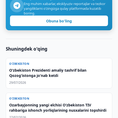
Eng muhim xabarlar, eksklyuziv reportajlar va tezkor
yangiliklarni o‘zingizga qulay platformada kuzatib
boring.
Obuna bo'ling
Shuningdek o'qing
O‘ZBEKISTON
Oʻzbekiston Prezidenti amaliy tashrif bilan
Qozogʻistonga joʻnab ketdi
29/07/2026
O‘ZBEKISTON
Ozarbayjonning yangi elchisi O‘zbekiston TIV
rahbariga ishonch yorliqlarining nusxalarini topshirdi
27/07/2026