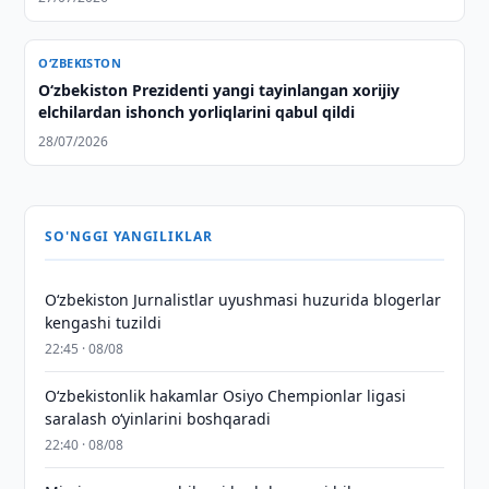
O‘ZBEKISTON
Oʻzbekiston Prezidenti yangi tayinlangan xorijiy
elchilardan ishonch yorliqlarini qabul qildi
28/07/2026
SO'NGGI YANGILIKLAR
O‘zbekiston Jurnalistlar uyushmasi huzurida blogerlar
kengashi tuzildi
22:45 · 08/08
O‘zbekistonlik hakamlar Osiyo Chempionlar ligasi
saralash o‘yinlarini boshqaradi
22:40 · 08/08