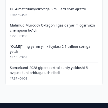
Hukumat “Bunyodkor”ga 5 milliard so‘m ajratdi
12:45 · 03/08
Mahmud Murodov Oktagon ligasida yarim og‘ir vazn
chempioni bo‘ldi
12:25 · 03/08
“O‘zMIJ”ning yarim yillik foydasi 2,1 trillion so‘mga
yetdi
18:10 · 03/08
Samarkand-2028 giperspektral sun’iy yo‘ldoshi 5-
avgust kuni orbitaga uchiriladi
17:37 · 04/08