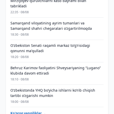
Mirziyoyev quruvchilarni kasb bayrami bilan
tabrikladi
22:35 · 08/08
Samarqand viloyatining ayrim tumanlari va
Samarqand shahri chegaralari oʻzgartirilmoqda
18:30 · 08/08
Oʻzbekiston Senati raqamli markaz toʻgʻrisidagi
qonunni maʼqulladi
18:20 · 08/08
Behruz Karimov faoliyatini Shveysariyaning “Lugano”
klubida davom ettiradi
18:10 · 08/08
O‘zbekistonda YHQ bo‘yicha ishlarni ko‘rib chiqish
tartibi o‘zgarishi mumkin
18:00 · 08/08
Ko'proq yangiliklar →