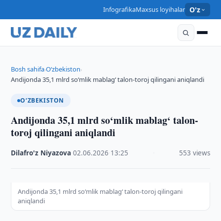
Infografika
Maxsus loyihalar
O'z
Bosh sahifa
O‘zbekiston
›
›
Andijonda 35,1 mlrd so‘mlik mablag‘ talon-toroj qilingani aniqlandi
O‘ZBEKISTON
Andijonda 35,1 mlrd so‘mlik mablag‘ talon-
toroj qilingani aniqlandi
Dilafro'z Niyazova
·
02.06.2026
·
13:25
·
553 views
Andijonda 35,1 mlrd so‘mlik mablag‘ talon-toroj qilingani
aniqlandi