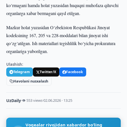
ko‘rmagani hamda holat yuzasidan huquqni muhofaza qiluvchi
organlarga xabar bermagani qayd etilgan.
Mazkur holat yuzasidan O‘zbekiston Respublikasi Jinoyat
kodeksining 167, 205 va 228-moddalari bilan jinoyat ishi
qo‘zg‘atilgan. Ish materiallari tegishlilik bo‘yicha prokuratura
organlariga yuborilgan.
Ulashish:
Telegram
Twitter/X
Facebook
Havolani nusxalash
UzDaily
·
👁 553 views
·
02.06.2026 · 13:25
Voqealar rivojidan xabardor bo‘ling