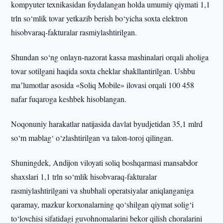
kompyuter texnikasidan foydalangan holda umumiy qiymati 1,1
trln so‘mlik tovar yetkazib berish bo‘yicha soxta elektron
hisobvaraq-fakturalar rasmiylashtirilgan.
Shundan so‘ng onlayn-nazorat kassa mashinalari orqali aholiga
tovar sotilgani haqida soxta cheklar shakllantirilgan. Ushbu
maʼlumotlar asosida «Soliq Mobile» ilovasi orqali 100 458
nafar fuqaroga keshbek hisoblangan.
Noqonuniy harakatlar natijasida davlat byudjetidan 35,1 mlrd
so‘m mablag‘ o‘zlashtirilgan va talon-toroj qilingan.
Shuningdek, Andijon viloyati soliq boshqarmasi mansabdor
shaxslari 1,1 trln so‘mlik hisobvaraq-fakturalar
rasmiylashtirilgani va shubhali operatsiyalar aniqlanganiga
qaramay, mazkur korxonalarning qo‘shilgan qiymat solig‘i
to‘lovchisi sifatidagi guvohnomalarini bekor qilish choralarini