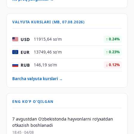
VALYUTA KURSLARI (MB, 07.08.2026)
USD
11915,64 so'm
↑ 0.24%
EUR
13749,46 so'm
↑ 0.23%
RUB
146,19 so'm
↓ 0.12%
Barcha valyuta kurslari →
ENG KO'P O'QILGAN
7 avgustdan O‘zbekistonda hayvonlarni ro‘yxatdan
o‘tkazish boshlanadi
18:45 · 04/08