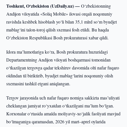
Toshkent, O‘zbekiston (UzDaily.uz) —
O‘zbekistonning
Andijon viloyatida «Soliq Mobile» ilovasi orqali noqonuniy
ravishda keshbek hisoblash yo‘li bilan 35,1 mlrd so‘m byudjet
mablag‘ini talon-toroj qilish sxemasi fosh etildi. Bu haqda
O‘zbekiston Respublikasi Bosh prokuraturasi xabar qildi.
Idora maʼlumotlariga ko‘ra, Bosh prokuratura huzuridagi
Departamentning Andijon viloyati boshqarmasi tomonidan
o‘tkazilgan tergovga qadar tekshiruv davomida olti nafar fuqaro
oldindan til biriktirib, byudjet mablag‘larini noqonuniy olish
sxemasini tashkil etgani aniqlangan.
Tergov jarayonida uch nafar fuqaro nomiga sakkizta masʼuliyati
cheklangan jamiyat ro‘yxatdan o‘tkazilgani maʼlum bo‘lgan.
Korxonalar o‘rtasida amalda moliyaviy-xo‘jalik faoliyati mavjud
bo‘lmaganiga qaramasdan, 2026 yil mart–aprel oylarida