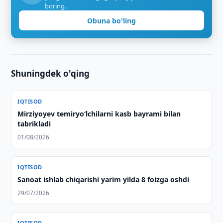
boring.
Obuna bo'ling
Shuningdek o'qing
IQTISOD
Mirziyoyev temiryo‘lchilarni kasb bayrami bilan
tabrikladi
01/08/2026
IQTISOD
Sanoat ishlab chiqarishi yarim yilda 8 foizga oshdi
29/07/2026
IQTISOD