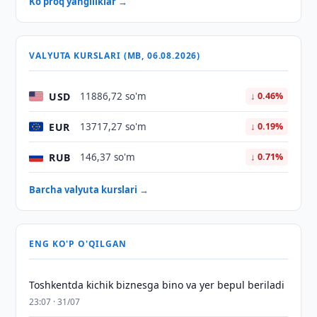
Ko'proq yangiliklar →
VALYUTA KURSLARI (MB, 06.08.2026)
USD
11886,72 so'm
↓ 0.46%
EUR
13717,27 so'm
↓ 0.19%
RUB
146,37 so'm
↓ 0.71%
Barcha valyuta kurslari →
ENG KO'P O'QILGAN
Toshkentda kichik biznesga bino va yer bepul beriladi
23:07 · 31/07