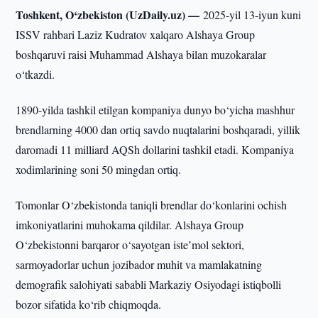
Toshkent, O‘zbekiston (UzDaily.uz) —
2025-yil 13-iyun kuni
ISSV rahbari Laziz Kudratov xalqaro Alshaya Group
boshqaruvi raisi Muhammad Alshaya bilan muzokaralar
o‘tkazdi.
1890-yilda tashkil etilgan kompaniya dunyo bo‘yicha mashhur
brendlarning 4000 dan ortiq savdo nuqtalarini boshqaradi, yillik
daromadi 11 milliard AQSh dollarini tashkil etadi. Kompaniya
xodimlarining soni 50 mingdan ortiq.
Tomonlar O‘zbekistonda taniqli brendlar do‘konlarini ochish
imkoniyatlarini muhokama qildilar. Alshaya Group
O‘zbekistonni barqaror o‘sayotgan iste’mol sektori,
sarmoyadorlar uchun jozibador muhit va mamlakatning
demografik salohiyati sababli Markaziy Osiyodagi istiqbolli
bozor sifatida ko‘rib chiqmoqda.