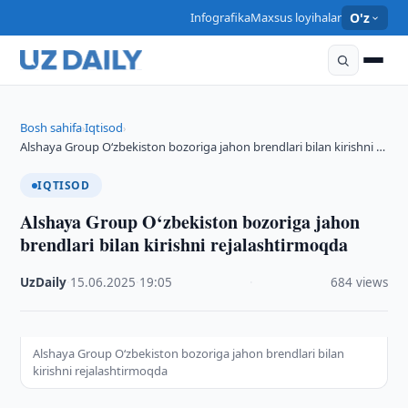
Infografika
Maxsus loyihalar
O'z
Bosh sahifa
Iqtisod
›
›
Alshaya Group O‘zbekiston bozoriga jahon brendlari bilan kirishni …
IQTISOD
Alshaya Group O‘zbekiston bozoriga jahon
brendlari bilan kirishni rejalashtirmoqda
UzDaily
·
15.06.2025
·
19:05
·
684 views
Alshaya Group O‘zbekiston bozoriga jahon brendlari bilan
kirishni rejalashtirmoqda