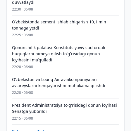
quvvatlaydi
22:30 · 06/08
O‘zbekistonda sement ishlab chiqarish 10,1 mln
tonnaga yetdi
22:25 · 06/08
Qonunchilik palatasi Konstitutsiyaviy sud orqali
huquqlarni himoya qilish to'g'risidagi qonun
loyihasini ma'qulladi
22:20 · 06/08
Oʻzbekiston va Loong Air aviakompaniyalari
aviareyslarni kengaytirishni muhokama qilishdi
22:20 · 06/08
Prezident Administratsiya to'g'risidagi qonun loyihasi
Senatga yuborildi
22:15 · 06/08