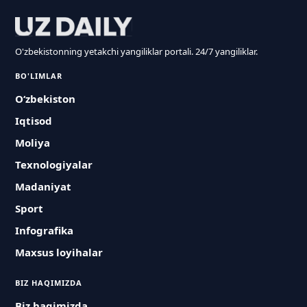
O'zbekistonning yetakchi yangiliklar portali. 24/7 yangiliklar.
BO'LIMLAR
O‘zbekiston
Iqtisod
Moliya
Texnologiyalar
Madaniyat
Sport
Infografika
Maxsus loyihalar
BIZ HAQIMIZDA
Biz haqimizda