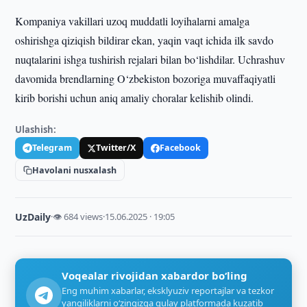
Kompaniya vakillari uzoq muddatli loyihalarni amalga
oshirishga qiziqish bildirar ekan, yaqin vaqt ichida ilk savdo
nuqtalarini ishga tushirish rejalari bilan bo‘lishdilar. Uchrashuv
davomida brendlarning O‘zbekiston bozoriga muvaffaqiyatli
kirib borishi uchun aniq amaliy choralar kelishib olindi.
Ulashish:
Telegram
Twitter/X
Facebook
Havolani nusxalash
UzDaily
·
👁 684 views
·
15.06.2025 · 19:05
Voqealar rivojidan xabardor bo‘ling
Eng muhim xabarlar, eksklyuziv reportajlar va tezkor
yangiliklarni o‘zingizga qulay platformada kuzatib