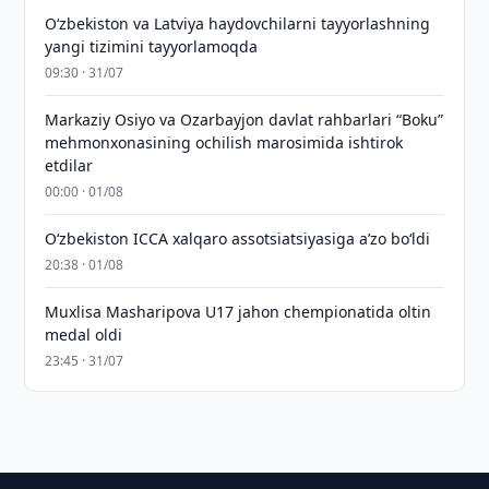
Oʻzbekiston va Latviya haydovchilarni tayyorlashning
yangi tizimini tayyorlamoqda
09:30 · 31/07
Markaziy Osiyo va Ozarbayjon davlat rahbarlari “Boku”
mehmonxonasining ochilish marosimida ishtirok
etdilar
00:00 · 01/08
O‘zbekiston ICCA xalqaro assotsiatsiyasiga aʼzo bo‘ldi
20:38 · 01/08
Muxlisa Masharipova U17 jahon chempionatida oltin
medal oldi
23:45 · 31/07