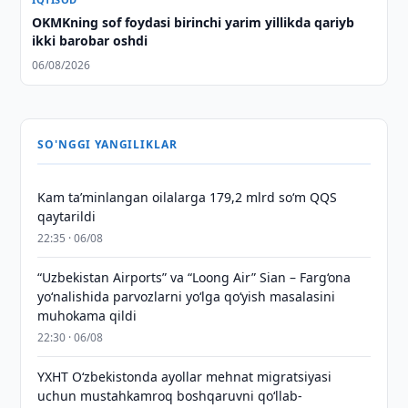
OKMKning sof foydasi birinchi yarim yillikda qariyb
ikki barobar oshdi
06/08/2026
SO'NGGI YANGILIKLAR
Kam taʼminlangan oilalarga 179,2 mlrd so‘m QQS
qaytarildi
22:35 · 06/08
“Uzbekistan Airports” va “Loong Air” Sian – Farg‘ona
yo‘nalishida parvozlarni yo‘lga qo‘yish masalasini
muhokama qildi
22:30 · 06/08
YXHT O‘zbekistonda ayollar mehnat migratsiyasi
uchun mustahkamroq boshqaruvni qo‘llab-