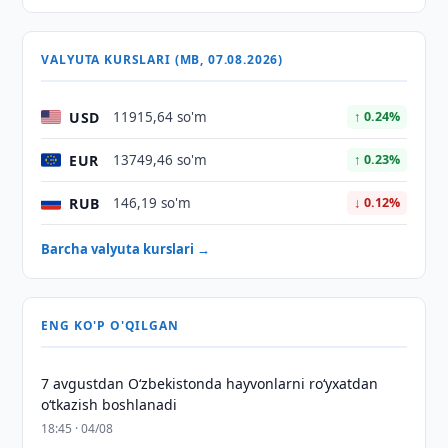
VALYUTA KURSLARI (MB, 07.08.2026)
USD
11915,64 so'm
↑ 0.24%
EUR
13749,46 so'm
↑ 0.23%
RUB
146,19 so'm
↓ 0.12%
Barcha valyuta kurslari →
ENG KO'P O'QILGAN
7 avgustdan O‘zbekistonda hayvonlarni ro‘yxatdan
o‘tkazish boshlanadi
18:45 · 04/08