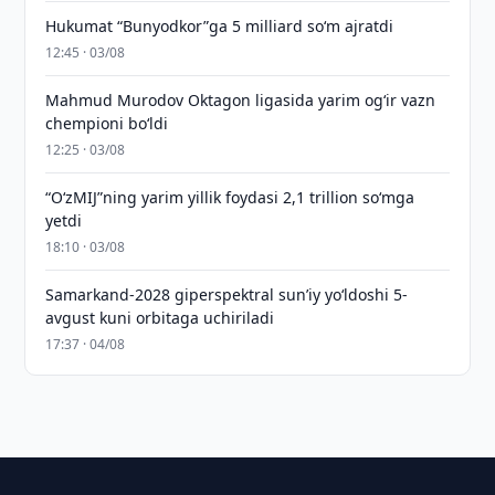
Hukumat “Bunyodkor”ga 5 milliard so‘m ajratdi
12:45 · 03/08
Mahmud Murodov Oktagon ligasida yarim og‘ir vazn
chempioni bo‘ldi
12:25 · 03/08
“O‘zMIJ”ning yarim yillik foydasi 2,1 trillion so‘mga
yetdi
18:10 · 03/08
Samarkand-2028 giperspektral sun’iy yo‘ldoshi 5-
avgust kuni orbitaga uchiriladi
17:37 · 04/08