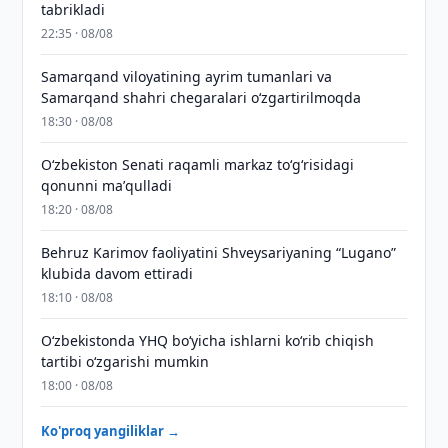
tabrikladi
22:35 · 08/08
Samarqand viloyatining ayrim tumanlari va
Samarqand shahri chegaralari oʻzgartirilmoqda
18:30 · 08/08
Oʻzbekiston Senati raqamli markaz toʻgʻrisidagi
qonunni maʼqulladi
18:20 · 08/08
Behruz Karimov faoliyatini Shveysariyaning “Lugano”
klubida davom ettiradi
18:10 · 08/08
O‘zbekistonda YHQ bo‘yicha ishlarni ko‘rib chiqish
tartibi o‘zgarishi mumkin
18:00 · 08/08
Ko'proq yangiliklar →