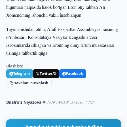
hujumlari natijasida halok bo‘lgan Eron oliy rahbari Ali
Xomeneining ishonchli vakili hisoblangan.
Tayinlanishidan oldin, Arafi Ekspertlar Assambleyasi raisining
o‘rinbosari, Konstitutsiya Vasiylar Kengashi aʼzosi
lavozimlarida ishlagan va Eronning diniy taʼlim muassasalari
tizimiga rahbarlik qilga
Ulashish:
Telegram
Twitter/X
Facebook
Havolani nusxalash
Dilafro'z Niyazova
·
👁 7579 views
·
01.03.2026 · 17:24
Voqealar rivojidan xabardor bo‘ling