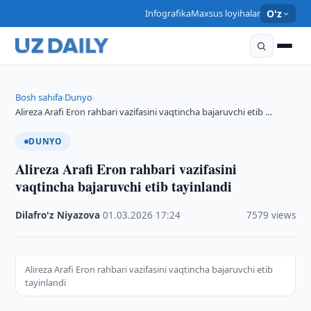
Infografika
Maxsus loyihalar
O'z
Bosh sahifa
Dunyo
›
›
Alireza Arafi Eron rahbari vazifasini vaqtincha bajaruvchi etib …
DUNYO
Alireza Arafi Eron rahbari vazifasini
vaqtincha bajaruvchi etib tayinlandi
Dilafro'z Niyazova
·
01.03.2026
·
17:24
·
7579 views
Alireza Arafi Eron rahbari vazifasini vaqtincha bajaruvchi etib
tayinlandi