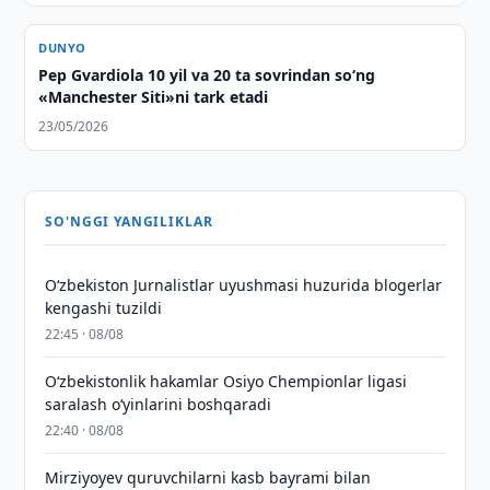
DUNYO
Pep Gvardiola 10 yil va 20 ta sovrindan so‘ng
«Manchester Siti»ni tark etadi
23/05/2026
SO'NGGI YANGILIKLAR
O‘zbekiston Jurnalistlar uyushmasi huzurida blogerlar
kengashi tuzildi
22:45 · 08/08
O‘zbekistonlik hakamlar Osiyo Chempionlar ligasi
saralash o‘yinlarini boshqaradi
22:40 · 08/08
Mirziyoyev quruvchilarni kasb bayrami bilan