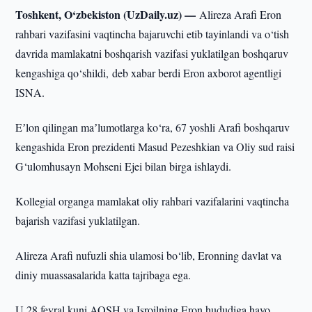
Toshkent, O‘zbekiston (UzDaily.uz) —
Alireza Arafi Eron
rahbari vazifasini vaqtincha bajaruvchi etib tayinlandi va o‘tish
davrida mamlakatni boshqarish vazifasi yuklatilgan boshqaruv
kengashiga qo‘shildi, deb xabar berdi Eron axborot agentligi
ISNA.
Eʼlon qilingan maʼlumotlarga ko‘ra, 67 yoshli Arafi boshqaruv
kengashida Eron prezidenti Masud Pezeshkian va Oliy sud raisi
G‘ulomhusayn Mohseni Ejei bilan birga ishlaydi.
Kollegial organga mamlakat oliy rahbari vazifalarini vaqtincha
bajarish vazifasi yuklatilgan.
Alireza Arafi nufuzli shia ulamosi bo‘lib, Eronning davlat va
diniy muassasalarida katta tajribaga ega.
U 28 fevral kuni AQSH va Isroilning Eron hududiga havo