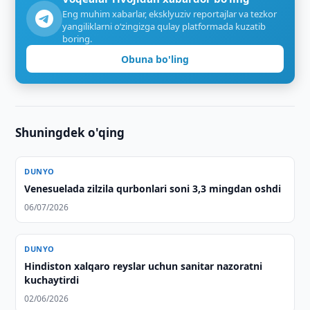
Eng muhim xabarlar, eksklyuziv reportajlar va tezkor
yangiliklarni o‘zingizga qulay platformada kuzatib
boring.
Obuna bo'ling
Shuningdek o'qing
DUNYO
Venesuelada zilzila qurbonlari soni 3,3 mingdan oshdi
06/07/2026
DUNYO
Hindiston xalqaro reyslar uchun sanitar nazoratni
kuchaytirdi
02/06/2026