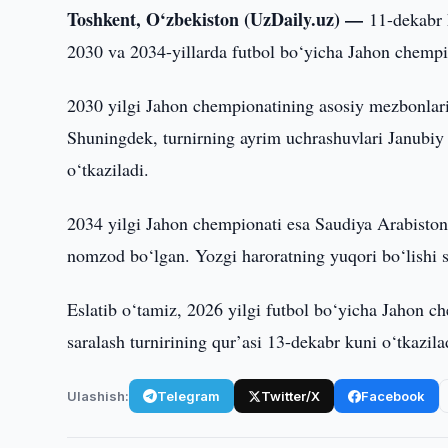
Toshkent, O‘zbekiston (UzDaily.uz) —
11-dekabr 
2030 va 2034-yillarda futbol bo‘yicha Jahon chempi
2030 yilgi Jahon chempionatining asosiy mezbonlari 
Shuningdek, turnirning ayrim uchrashuvlari Janubi
o‘tkaziladi.
2034 yilgi Jahon chempionati esa Saudiya Arabistoni
nomzod bo‘lgan. Yozgi haroratning yuqori bo‘lishi s
Eslatib o‘tamiz, 2026 yilgi futbol bo‘yicha Jahon
saralash turnirining qur’asi 13-dekabr kuni o‘tkazila
Ulashish:
Telegram
Twitter/X
Facebook