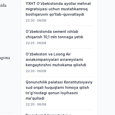
YXHT O‘zbekistonda ayollar mehnat
sida
migratsiyasi uchun mustahkamroq
boshqaruvni qo‘llab-quvvatlaydi
22:30 · 06/08
O‘zbekistonda sement ishlab
chiqarish 10,1 mln tonnaga yetdi
22:25 · 06/08
Oʻzbekiston va Loong Air
yagona
aviakompaniyalari aviareyslarni
kengaytirishni muhokama qilishdi
22:20 · 06/08
Qonunchilik palatasi Konstitutsiyaviy
sud orqali huquqlarni himoya qilish
to'g'risidagi qonun loyihasini
ma'qulladi
22:20 · 06/08