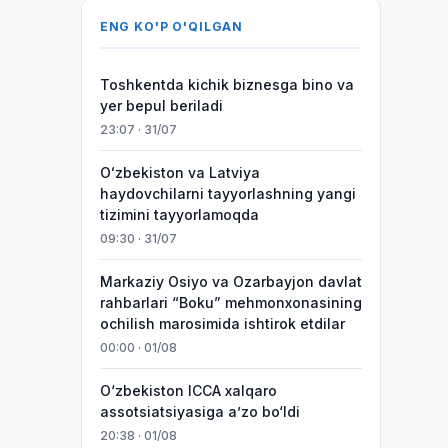
ENG KO'P O'QILGAN
Toshkentda kichik biznesga bino va
yer bepul beriladi
23:07 · 31/07
Oʻzbekiston va Latviya
haydovchilarni tayyorlashning yangi
tizimini tayyorlamoqda
09:30 · 31/07
Markaziy Osiyo va Ozarbayjon davlat
rahbarlari “Boku” mehmonxonasining
ochilish marosimida ishtirok etdilar
00:00 · 01/08
O‘zbekiston ICCA xalqaro
assotsiatsiyasiga aʼzo bo‘ldi
20:38 · 01/08