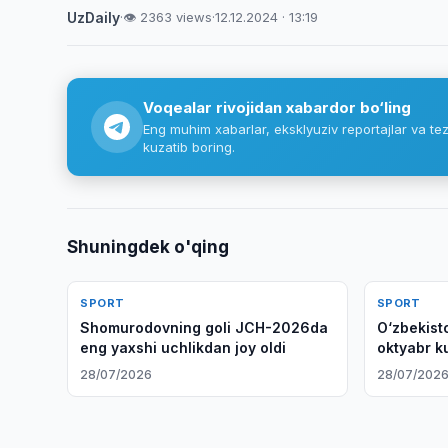
UzDaily
·
👁 2363 views
·
12.12.2024 · 13:19
Voqealar rivojidan xabardor bo‘ling
Eng muhim xabarlar, eksklyuziv reportajlar va tez
kuzatib boring.
Shuningdek o'qing
SPORT
SPORT
Shomurodovning goli JCH-2026da
O‘zbekist
eng yaxshi uchlikdan joy oldi
oktyabr k
28/07/2026
28/07/202