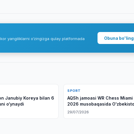
Obuna bo'ling
kor yangiliklarni o‘zingizga qulay platformada
SPORT
on Janubiy Koreya bilan 6
AQSh jamoasi WR Chess Miami
uni o‘ynaydi
2026 musobaqasida O'zbekist
mag'lub etdi
6
29/07/2026