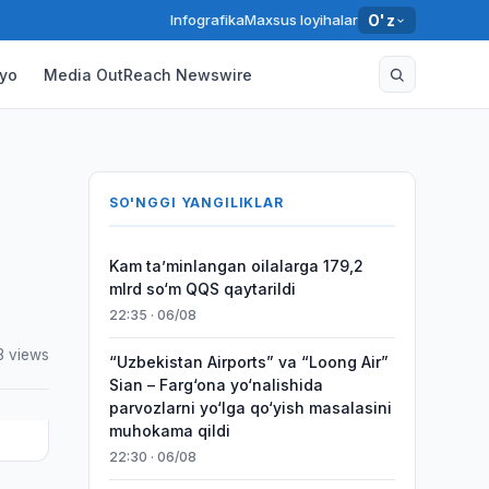
Infografika
Maxsus loyihalar
O'z
yo
Media OutReach Newswire
SO'NGGI YANGILIKLAR
Kam taʼminlangan oilalarga 179,2
mlrd so‘m QQS qaytarildi
22:35 · 06/08
3 views
“Uzbekistan Airports” va “Loong Air”
Sian – Farg‘ona yo‘nalishida
parvozlarni yo‘lga qo‘yish masalasini
muhokama qildi
22:30 · 06/08