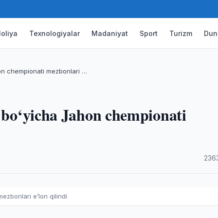
oliya
Texnologiyalar
Madaniyat
Sport
Turizm
Dun
hon chempionati mezbonlari …
l bo‘yicha Jahon chempionati
·
236
zbonlari e’lon qilindi