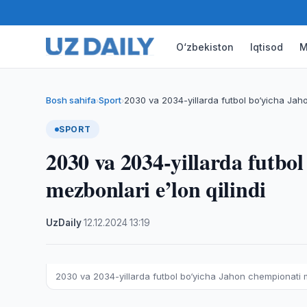
O‘zbekiston
Iqtisod
M
Bosh sahifa
Sport
2030 va 2034-yillarda futbol bo‘yicha Ja
›
›
SPORT
2030 va 2034-yillarda futbo
mezbonlari e’lon qilindi
UzDaily
·
12.12.2024
·
13:19
2030 va 2034-yillarda futbol bo‘yicha Jahon chempionati me