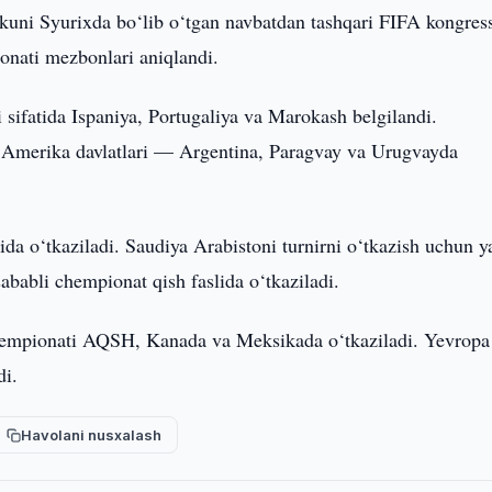
kuni Syurixda bo‘lib o‘tgan navbatdan tashqari FIFA kongres
onati mezbonlari aniqlandi.
sifatida Ispaniya, Portugaliya va Marokash belgilandi.
y Amerika davlatlari — Argentina, Paragvay va Urugvayda
da o‘tkaziladi. Saudiya Arabistoni turnirni o‘tkazish uchun 
ababli chempionat qish faslida o‘tkaziladi.
 chempionati AQSH, Kanada va Meksikada o‘tkaziladi. Yevropa
di.
Havolani nusxalash