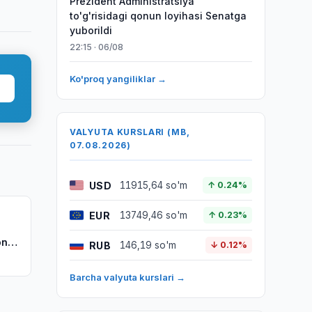
Prezident Administratsiya
to'g'risidagi qonun loyihasi Senatga
yuborildi
22:15 · 06/08
Ko'proq yangiliklar →
VALYUTA KURSLARI (MB,
07.08.2026)
USD
11915,64 so'm
↑ 0.24%
EUR
13749,46 so'm
↑ 0.23%
onni
RUB
146,19 so'm
↓ 0.12%
Barcha valyuta kurslari →