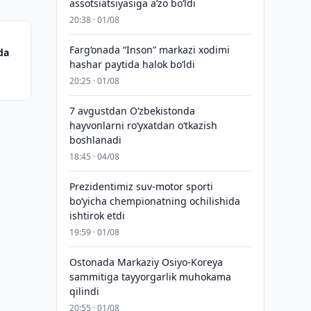
assotsiatsiyasiga aʼzo bo‘ldi
20:38 · 01/08
Farg‘onada “Inson” markazi xodimi
da
hashar paytida halok bo‘ldi
20:25 · 01/08
7 avgustdan O‘zbekistonda
hayvonlarni ro‘yxatdan o‘tkazish
boshlanadi
18:45 · 04/08
Prezidentimiz suv-motor sporti
bo‘yicha chempionatning ochilishida
ishtirok etdi
19:59 · 01/08
Ostonada Markaziy Osiyo-Koreya
sammitiga tayyorgarlik muhokama
qilindi
20:55 · 01/08