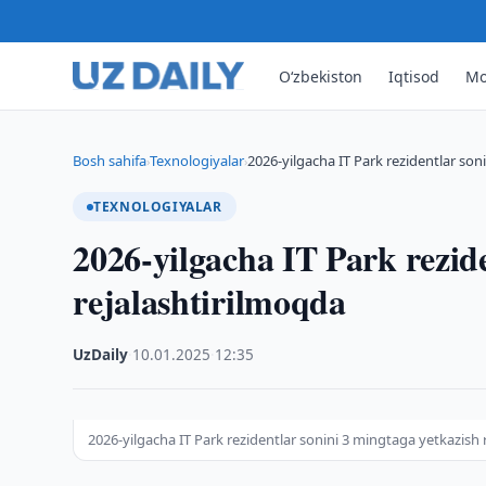
O‘zbekiston
Iqtisod
Mo
Bosh sahifa
Texnologiyalar
2026-yilgacha IT Park rezidentlar son
›
›
TEXNOLOGIYALAR
2026-yilgacha IT Park rezid
rejalashtirilmoqda
UzDaily
·
10.01.2025
·
12:35
2026-yilgacha IT Park rezidentlar sonini 3 mingtaga yetkazish 