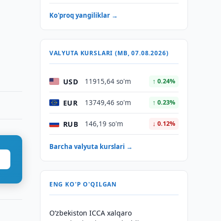
Ko'proq yangiliklar →
VALYUTA KURSLARI (MB, 07.08.2026)
USD
11915,64 so'm
↑ 0.24%
EUR
13749,46 so'm
↑ 0.23%
RUB
146,19 so'm
↓ 0.12%
Barcha valyuta kurslari →
ENG KO'P O'QILGAN
O‘zbekiston ICCA xalqaro