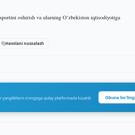
portini oshirish va ularning O‘zbekiston iqtisodiyotiga
Havolani nusxalash
Obuna bo'ling
r yangiliklarni o‘zingizga qulay platformada kuzatib