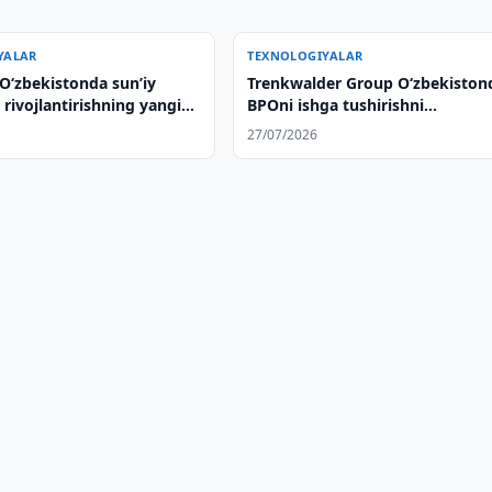
YALAR
TEXNOLOGIYALAR
Oʻzbekistonda sunʼiy
Trenkwalder Group Oʻzbekiston
i rivojlantirishning yangi
BPOni ishga tushirishni
ʻnalishlarini belgilab berdi
oʻrganmoqda / Fot
27/07/2026