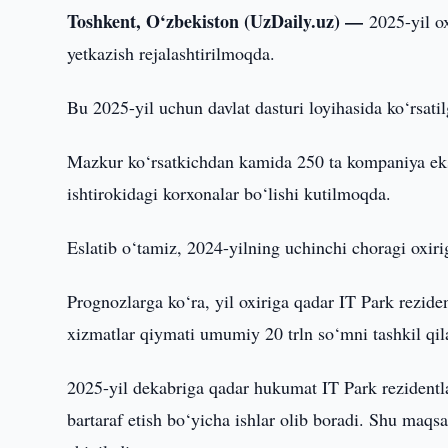
Toshkent, O‘zbekiston (UzDaily.uz) —
2025-yil o
yetkazish rejalashtirilmoqda.
Bu 2025-yil uchun davlat dasturi loyihasida ko‘rsati
Mazkur ko‘rsatkichdan kamida 250 ta kompaniya ekspor
ishtirokidagi korxonalar bo‘lishi kutilmoqda.
Eslatib o‘tamiz, 2024-yilning uchinchi choragi oxiri
Prognozlarga ko‘ra, yil oxiriga qadar IT Park rezide
xizmatlar qiymati umumiy 20 trln so‘mni tashkil qil
2025-yil dekabriga qadar hukumat IT Park rezidentlar
bartaraf etish bo‘yicha ishlar olib boradi. Shu maqs