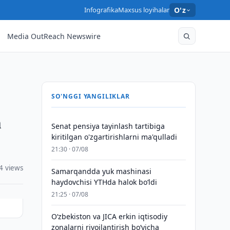
Infografika
Maxsus loyihalar
O'z
Media OutReach Newswire
SO'NGGI YANGILIKLAR
h
Senat pensiya tayinlash tartibiga
kiritilgan o'zgartirishlarni ma'qulladi
21:30 · 07/08
4 views
Samarqandda yuk mashinasi
haydovchisi YTHda halok bo‘ldi
21:25 · 07/08
Oʻzbekiston va JICA erkin iqtisodiy
zonalarni rivojlantirish boʻyicha