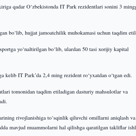
xiriga qadar O‘zbekistonda IT Park rezidentlari sonini 3 ming
lgan bo‘lib, hujjat jamoatchilik muhokamasi uchun taqdim etil
tga yo‘naltirilgan bo‘lib, ulardan 50 tasi xorijiy kapital
ga kelib IT Park’da 2,4 ming rezident ro‘yxatdan o‘tgan edi.
ntlari tomonidan taqdim etiladigan dasturiy mahsulotlar va
adi.
ining rivojlanishiga to‘sqinlik qiluvchi omillarni aniqlash va
adda mavjud muammolarni hal qilishga qaratilgan takliflar ish