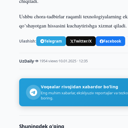
chiqiladi.
Ushbu chora-tadbirlar raqamli texnologiyalarning eks
qo‘shayotgan hissasini kuchaytirishga xizmat qiladi.
Ulashish:
Telegram
Twitter/X
Facebook
UzDaily
·
👁 1954 views
·
10.01.2025 · 12:35
Voqealar rivojidan xabardor bo‘ling
Eng muhim xabarlar, eksklyuziv reportajlar va tezko
boring.
Shuningdek o'qing