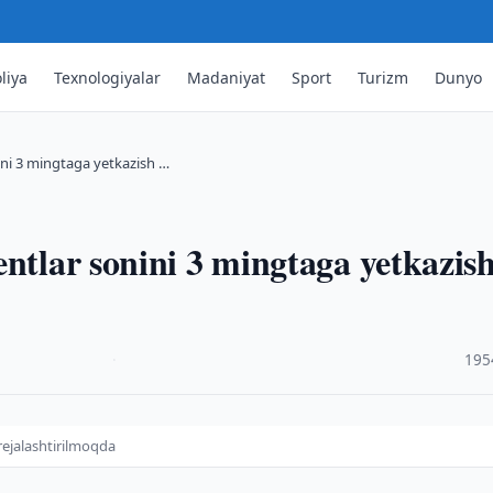
liya
Texnologiyalar
Madaniyat
Sport
Turizm
Dunyo
ini 3 mingtaga yetkazish …
entlar sonini 3 mingtaga yetkazis
·
195
rejalashtirilmoqda