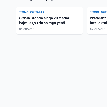
TEXNOLOGIYALAR
TEXNOLOGI
O‘zbekistonda aloqa xizmatlari
Prezident 
hajmi 51,9 trln so‘mga yetdi
intellektn
ustuvor yo
04/08/2026
07/08/2026