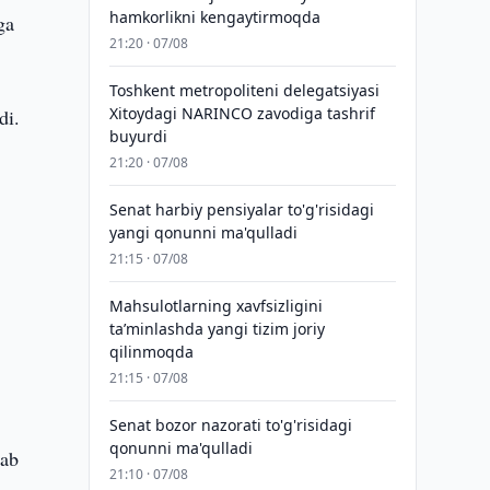
hamkorlikni kengaytirmoqda
ga
21:20 · 07/08
Toshkent metropoliteni delegatsiyasi
Xitoydagi NARINCO zavodiga tashrif
di.
buyurdi
21:20 · 07/08
Senat harbiy pensiyalar to'g'risidagi
yangi qonunni ma'qulladi
21:15 · 07/08
Mahsulotlarning xavfsizligini
taʼminlashda yangi tizim joriy
qilinmoqda
21:15 · 07/08
Senat bozor nazorati to'g'risidagi
qonunni ma'qulladi
lab
21:10 · 07/08