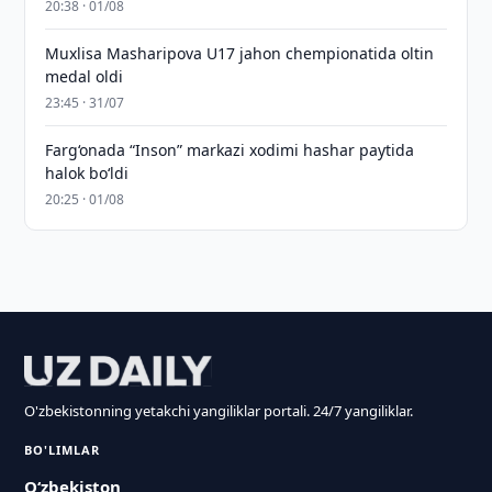
20:38 · 01/08
Muxlisa Masharipova U17 jahon chempionatida oltin
medal oldi
23:45 · 31/07
Farg‘onada “Inson” markazi xodimi hashar paytida
halok bo‘ldi
20:25 · 01/08
O'zbekistonning yetakchi yangiliklar portali. 24/7 yangiliklar.
BO'LIMLAR
O‘zbekiston