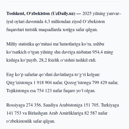
Toshkent, O‘zbekiston (UzDaily.uz) —
2025 yilning yanvar–
iyul oylari davomida 4,3 milliondan ziyod O‘zbekiston
fuqarolari turistik maqsadlarda xorijga safar qilgan.
Milliy statistika qo‘mitasi maʼlumotlariga ko‘ra, ushbu
ko‘rsatkich o‘tgan yilning shu davriga nisbatan 954,4 ming
kishiga ko‘payib, 28,2 foizlik o‘sishni tashkil etdi.
Eng ko‘p safarlar qo‘shni davlatlarga to‘g‘ri kelgan:
Qirg‘izistonga 1 918 904 nafar, Qozog‘istonga 799 429 nafar,
Tojikistonga esa 754 123 nafar fuqaro yo‘l olgan.
Rossiyaga 274 356, Saudiya Arabistoniga 151 705, Turkiyaga
141 753 va Birlashgan Arab Amirliklariga 82 587 nafar
o‘zbekistonlik safar qilgan.