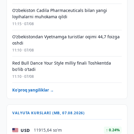
Oʻzbekiston Cadila Pharmaceuticals bilan yangi
loyihalarni muhokama qildi
11:15 · 07/08
O‘zbekistondan Vyetnamga turistlar oqimi 44,7 foizga
oshdi
11:10 · 07/08
Red Bull Dance Your Style milliy finali Toshkentda
bo'lib o'tadi
11:10 · 07/08
Ko'proq yangiliklar →
VALYUTA KURSLARI (MB, 07.08.2026)
USD
11915,64 so'm
↑ 0.24%