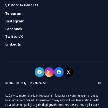
IJTIMOIY TARMOQLAR
Telegram
Instagram
Facebook
Twitter/X
LinkedIn
© 2026 UzDaily · OAV №248510
18+
UzDaily.uz materiallaridan foydalanish faqat tahririyatning yozma ruxsati
bilan amalga oshiriladi. Internet-ommaviy axborot vositasi sifatida davlat
roʻyxatidan oʻtganligi toʻgʻrisidagi guvohnoma №248510, 2024 yil 1 aprel.