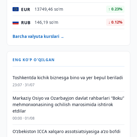
EUR
13749,46 so'm
↑ 0.23%
RUB
146,19 so'm
↓ 0.12%
Barcha valyuta kurslari →
ENG KO'P O'QILGAN
Toshkentda kichik biznesga bino va yer bepul beriladi
23:07 · 31/07
Markaziy Osiyo va Ozarbayjon davlat rahbarlari “Boku”
mehmonxonasining ochilish marosimida ishtirok
etdilar
00:00 · 01/08
O‘zbekiston ICCA xalqaro assotsiatsiyasiga aʼzo bo‘ldi