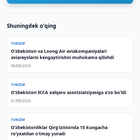
Shuningdek o'qing
TURIZM
Oʻzbekiston va Loong Air aviakompaniyalari
aviareyslarni kengaytirishni muhokama qilishdi
06/08/2026
TURIZM
O‘zbekiston ICCA xalqaro assotsiatsiyasiga aʼzo bo‘ldi
01/08/2026
TURIZM
O‘zbekistonliklar Qirg‘izistonda 15 kungacha
ro‘yxatdan o‘tmay yuradi