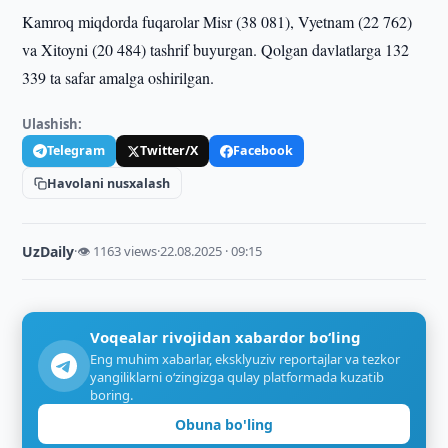
Kamroq miqdorda fuqarolar Misr (38 081), Vyetnam (22 762)
va Xitoyni (20 484) tashrif buyurgan. Qolgan davlatlarga 132
339 ta safar amalga oshirilgan.
Ulashish:
Telegram
Twitter/X
Facebook
Havolani nusxalash
UzDaily
·
👁 1163 views
·
22.08.2025 · 09:15
Voqealar rivojidan xabardor bo‘ling
Eng muhim xabarlar, eksklyuziv reportajlar va tezkor
yangiliklarni o‘zingizga qulay platformada kuzatib
boring.
Obuna bo'ling