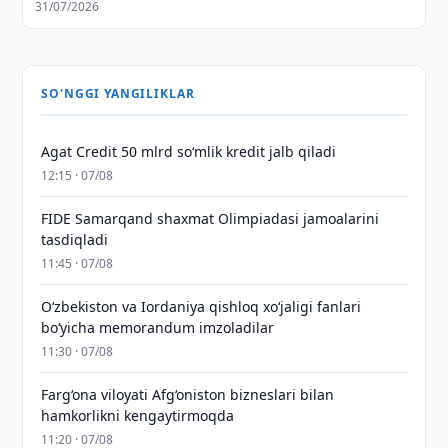
31/07/2026
SO'NGGI YANGILIKLAR
Agat Credit 50 mlrd so‘mlik kredit jalb qiladi
12:15 · 07/08
FIDE Samarqand shaxmat Olimpiadasi jamoalarini
tasdiqladi
11:45 · 07/08
Oʻzbekiston va Iordaniya qishloq xoʻjaligi fanlari
boʻyicha memorandum imzoladilar
11:30 · 07/08
Farg‘ona viloyati Afg‘oniston bizneslari bilan
hamkorlikni kengaytirmoqda
11:20 · 07/08