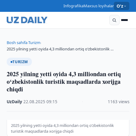
Infografika
Maxsus loyihalar
O'z
Bosh sahifa
Turizm
›
›
2025 yilning yetti oyida 4,3 milliondan ortiq o‘zbekistonlik …
TURIZM
2025 yilning yetti oyida 4,3 milliondan ortiq
o‘zbekistonlik turistik maqsadlarda xorijga
chiqdi
UzDaily
·
22.08.2025
·
09:15
·
1163 views
2025 yilning yetti oyida 4,3 milliondan ortiq o‘zbekistonlik
turistik maqsadlarda xorijga chiqdi