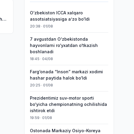
O‘zbekiston ICCA xalqaro
sh
assotsiatsiyasiga aʼzo bo‘ldi
20:38 · 01/08
7 avgustdan O‘zbekistonda
hayvonlarni ro‘yxatdan o‘tkazish
boshlanadi
18:45 · 04/08
Farg‘onada “Inson” markazi xodimi
hashar paytida halok bo‘ldi
20:25 · 01/08
Prezidentimiz suv-motor sporti
bo‘yicha chempionatning ochilishida
ishtirok etdi
19:59 · 01/08
Ostonada Markaziy Osiyo-Koreya