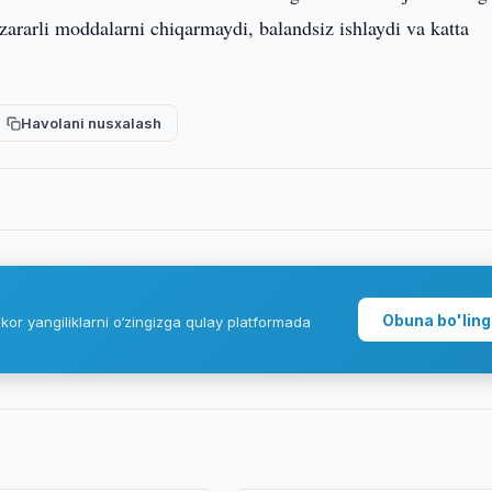
 zararli moddalarni chiqarmaydi, balandsiz ishlaydi va katta
Havolani nusxalash
Obuna bo'ling
kor yangiliklarni o‘zingizga qulay platformada