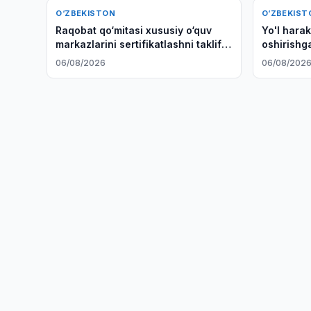
O‘ZBEKISTON
O‘ZBEKIST
Raqobat qo‘mitasi xususiy o‘quv
Yo'l harak
markazlarini sertifikatlashni taklif
oshirishg
qildi
loyihasi S
06/08/2026
06/08/202