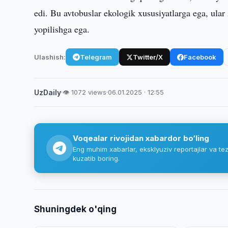
edi. Bu avtobuslar ekologik xususiyatlarga ega, ular
yopilishga ega.
Ulashish:
Telegram
Twitter/X
Facebook
UzDaily
·
👁 1072 views
·
06.01.2025 · 12:55
Voqealar rivojidan xabardor bo‘ling
Eng muhim xabarlar, eksklyuziv reportajlar va tez
kuzatib boring.
Shuningdek o'qing