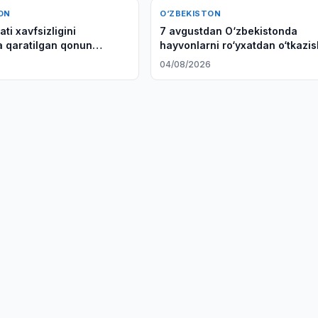
ON
O‘ZBEKISTON
ati xavfsizligini
7 avgustdan O‘zbekistonda
a qaratilgan qonun
hayvonlarni ro‘yxatdan o‘tkazi
enatga taqdim etildi
boshlanadi
6
04/08/2026