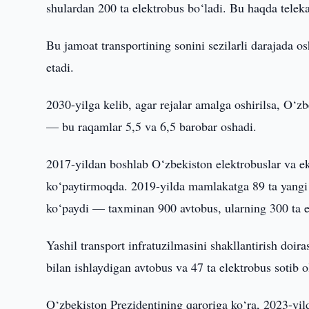
shulardan 200 ta elektrobus bo‘ladi. Bu haqda tele
Bu jamoat transportining sonini sezilarli darajada o
etadi.
2030-yilga kelib, agar rejalar amalga oshirilsa, O‘
— bu raqamlar 5,5 va 6,5 barobar oshadi.
2017-yildan boshlab O‘zbekiston elektrobuslar va eko
ko‘paytirmoqda. 2019-yilda mamlakatga 89 ta yangi 
ko‘paydi — taxminan 900 avtobus, ularning 300 ta e
Yashil transport infratuzilmasini shakllantirish doira
bilan ishlaydigan avtobus va 47 ta elektrobus sotib o
O‘zbekiston Prezidentining qaroriga ko‘ra, 2023-yild