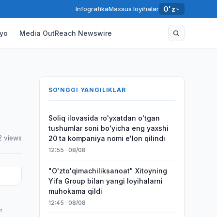
Infografika
Maxsus loyihalar
O'z
yo
Media OutReach Newswire
SO'NGGI YANGILIKLAR
Soliq ilovasida ro'yxatdan o'tgan
tushumlar soni bo'yicha eng yaxshi
2 views
20 ta kompaniya nomi e'lon qilindi
12:55 · 08/08
"O'zto'qimachiliksanoat" Xitoyning
Yifa Group bilan yangi loyihalarni
muhokama qildi
12:45 · 08/08
,