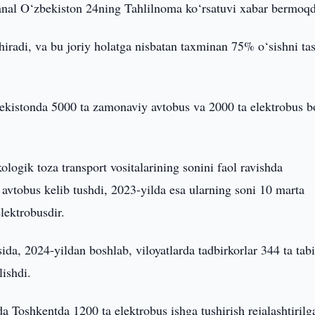
kanal O‘zbekiston 24ning Tahlilnoma ko‘rsatuvi xabar bermoq
shiradi, va bu joriy holatga nisbatan taxminan 75% o‘sishni ta
zbekistonda 5000 ta zamonaviy avtobus va 2000 ta elektrobus b
logik toza transport vositalarining sonini faol ravishda
avtobus kelib tushdi, 2023-yilda esa ularning soni 10 marta
lektrobusdir.
sida, 2024-yildan boshlab, viloyatlarda tadbirkorlar 344 ta tab
lishdi.
a Toshkentda 1200 ta elektrobus ishga tushirish rejalashtirilg