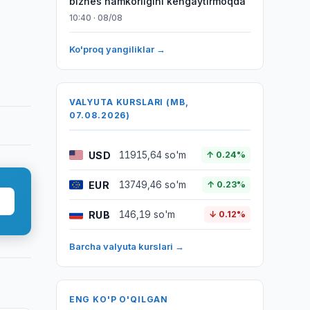
biznes hamkorligini kengaytirmoqda
10:40 · 08/08
Ko'proq yangiliklar →
VALYUTA KURSLARI (MB,
07.08.2026)
USD
11915,64 so'm
↑ 0.24%
EUR
13749,46 so'm
↑ 0.23%
RUB
146,19 so'm
↓ 0.12%
Barcha valyuta kurslari →
ENG KO'P O'QILGAN