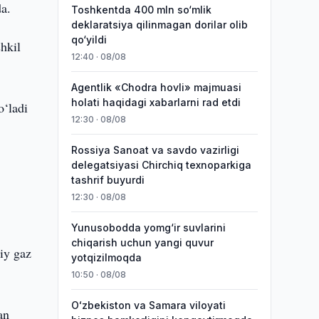
da.
Toshkentda 400 mln so‘mlik
deklaratsiya qilinmagan dorilar olib
qo‘yildi
shkil
12:40 · 08/08
Agentlik «Chodra hovli» majmuasi
holati haqidagi xabarlarni rad etdi
o‘ladi
12:30 · 08/08
Rossiya Sanoat va savdo vazirligi
delegatsiyasi Chirchiq texnoparkiga
tashrif buyurdi
12:30 · 08/08
Yunusobodda yomg‘ir suvlarini
chiqarish uchun yangi quvur
iiy gaz
yotqizilmoqda
10:50 · 08/08
Oʻzbekiston va Samara viloyati
an