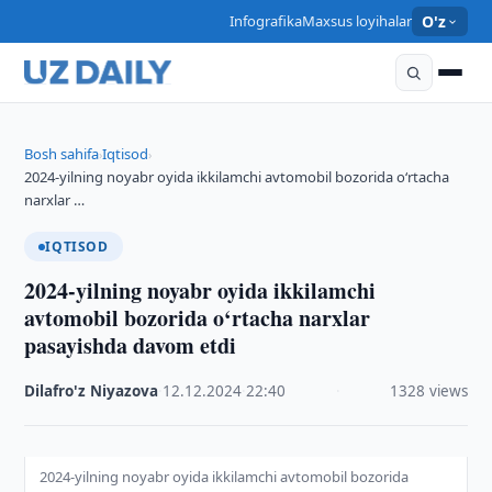
Infografika
Maxsus loyihalar
O'z
Bosh sahifa
Iqtisod
›
›
2024-yilning noyabr oyida ikkilamchi avtomobil bozorida o‘rtacha
narxlar …
IQTISOD
2024-yilning noyabr oyida ikkilamchi
avtomobil bozorida o‘rtacha narxlar
pasayishda davom etdi
Dilafro'z Niyazova
·
12.12.2024
·
22:40
·
1328 views
2024-yilning noyabr oyida ikkilamchi avtomobil bozorida