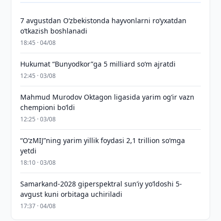
7 avgustdan O‘zbekistonda hayvonlarni ro‘yxatdan
o‘tkazish boshlanadi
18:45 · 04/08
Hukumat “Bunyodkor”ga 5 milliard so‘m ajratdi
12:45 · 03/08
Mahmud Murodov Oktagon ligasida yarim og‘ir vazn
chempioni bo‘ldi
12:25 · 03/08
“O‘zMIJ”ning yarim yillik foydasi 2,1 trillion so‘mga
yetdi
18:10 · 03/08
Samarkand-2028 giperspektral sun’iy yo‘ldoshi 5-
avgust kuni orbitaga uchiriladi
17:37 · 04/08