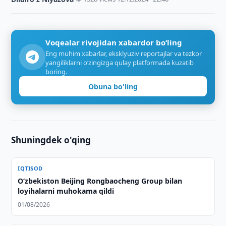
Voqealar rivojidan xabardor bo‘ling
Eng muhim xabarlar, eksklyuziv reportajlar va tezkor
yangiliklarni o‘zingizga qulay platformada kuzatib
boring.
Obuna bo'ling
Shuningdek o'qing
IQTISOD
Oʻzbekiston Beijing Rongbaocheng Group bilan
loyihalarni muhokama qildi
01/08/2026