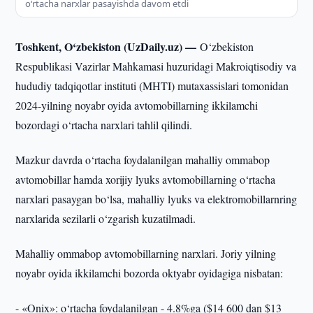
o‘rtacha narxlar pasayishda davom etdi
Toshkent, O‘zbekiston (UzDaily.uz) —
O‘zbekiston
Respublikasi Vazirlar Mahkamasi huzuridagi Makroiqtisodiy va
hududiy tadqiqotlar instituti (MHTI) mutaxassislari tomonidan
2024-yilning noyabr oyida avtomobillarning ikkilamchi
bozordagi o‘rtacha narxlari tahlil qilindi.
Mazkur davrda o‘rtacha foydalanilgan mahalliy ommabop
avtomobillar hamda xorijiy lyuks avtomobillarning o‘rtacha
narxlari pasaygan bo‘lsa, mahalliy lyuks va elektromobillarnring
narxlarida sezilarli o‘zgarish kuzatilmadi.
Mahalliy ommabop avtomobillarning narxlari. Joriy yilning
noyabr oyida ikkilamchi bozorda oktyabr oyidagiga nisbatan:
- «Onix»: o‘rtacha foydalanilgan - 4.8%ga ($14 600 dan $13