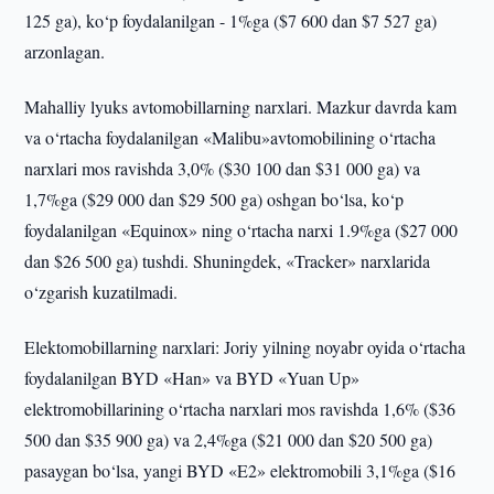
125 ga), ko‘p foydalanilgan - 1%ga ($7 600 dan $7 527 ga)
arzonlagan.
Mahalliy lyuks avtomobillarning narxlari. Mazkur davrda kam
va o‘rtacha foydalanilgan «Malibu»avtomobilining o‘rtacha
narxlari mos ravishda 3,0% ($30 100 dan $31 000 ga) va
1,7%ga ($29 000 dan $29 500 ga) oshgan bo‘lsa, ko‘p
foydalanilgan «Equinox» ning o‘rtacha narxi 1.9%ga ($27 000
dan $26 500 ga) tushdi. Shuningdek, «Tracker» narxlarida
o‘zgarish kuzatilmadi.
Elektomobillarning narxlari: Joriy yilning noyabr oyida o‘rtacha
foydalanilgan BYD «Han» va BYD «Yuan Up»
elektromobillarining o‘rtacha narxlari mos ravishda 1,6% ($36
500 dan $35 900 ga) va 2,4%ga ($21 000 dan $20 500 ga)
pasaygan bo‘lsa, yangi BYD «E2» elektromobili 3,1%ga ($16