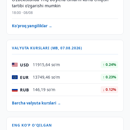
tartibi o‘zgarishi mumkin
18:00 · 08/08
Ko'proq yangiliklar →
VALYUTA KURSLARI (MB, 07.08.2026)
USD
11915,64 so'm
↑ 0.24%
EUR
13749,46 so'm
↑ 0.23%
RUB
146,19 so'm
↓ 0.12%
Barcha valyuta kurslari →
ENG KO'P O'QILGAN