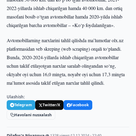
2022-yillarda ishlab chiqarilgan hamda 40 000 km. dan ortiq
masofani bosib o‘tgan avtomobillar hamda 2020-yilda ishlab
chiqarilgan barcha avtomobillar – «Ko‘p foydalanilgan».
Avtomobillarning narxlarini tahlil qilishda ma’lumotlar olx.uz
platformasidan veb skreping (web scraping) orqali to‘plandi.
Bunda, 2020-2024-yillarda ishlab chiqarilgan avtomobillar
uchun taklif etilayotgan narxlar saralab olingandan so‘ng,
oktyabr oyi uchun 16,0 mingta, noyabr oyi uchun 17,3 mingta
ma’lumot asosida taklif etilgan narxlar tahlil qilindi.
Ulashish:
Telegram
Twitter/X
Facebook
Havolani nusxalash
Dilafro'z Niyazova
·
👁 1328 views
·
12.12.2024 · 22:40