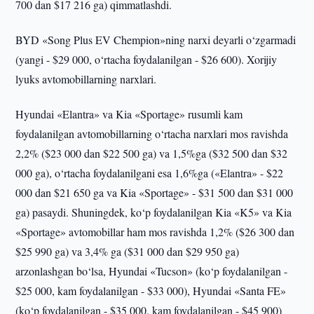
700 dan $17 216 ga) qimmatlashdi.
BYD «Song Plus EV Chempion»ning narxi deyarli o‘zgarmadi
(yangi - $29 000, o‘rtacha foydalanilgan - $26 600). Xorijiy
lyuks avtomobillarning narxlari.
Hyundai «Elantra» va Kia «Sportage» rusumli kam
foydalanilgan avtomobillarning o‘rtacha narxlari mos ravishda
2,2% ($23 000 dan $22 500 ga) va 1,5%ga ($32 500 dan $32
000 ga), o‘rtacha foydalanilgani esa 1,6%ga («Elantra» - $22
000 dan $21 650 ga va Kia «Sportage» - $31 500 dan $31 000
ga) pasaydi. Shuningdek, ko‘p foydalanilgan Kia «K5» va Kia
«Sportage» avtomobillar ham mos ravishda 1,2% ($26 300 dan
$25 990 ga) va 3,4% ga ($31 000 dan $29 950 ga)
arzonlashgan bo‘lsa, Hyundai «Tucson» (ko‘p foydalanilgan -
$25 000, kam foydalanilgan - $33 000), Hyundai «Santa FE»
(ko‘p foydalanilgan - $35 000, kam foydalanilgan - $45 900)