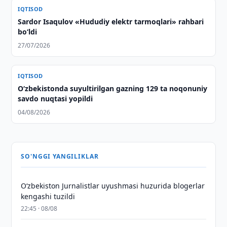
IQTISOD
Sardor Isaqulov «Hududiy elektr tarmoqlari» rahbari
bo‘ldi
27/07/2026
IQTISOD
O‘zbekistonda suyultirilgan gazning 129 ta noqonuniy
savdo nuqtasi yopildi
04/08/2026
SO'NGGI YANGILIKLAR
O‘zbekiston Jurnalistlar uyushmasi huzurida blogerlar
kengashi tuzildi
22:45 · 08/08