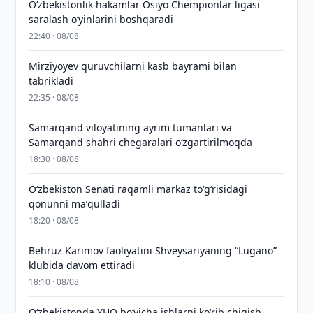
O‘zbekistonlik hakamlar Osiyo Chempionlar ligasi
saralash o‘yinlarini boshqaradi
22:40 · 08/08
Mirziyoyev quruvchilarni kasb bayrami bilan
tabrikladi
22:35 · 08/08
Samarqand viloyatining ayrim tumanlari va
Samarqand shahri chegaralari oʻzgartirilmoqda
18:30 · 08/08
Oʻzbekiston Senati raqamli markaz toʻgʻrisidagi
qonunni maʼqulladi
18:20 · 08/08
Behruz Karimov faoliyatini Shveysariyaning “Lugano”
klubida davom ettiradi
18:10 · 08/08
O‘zbekistonda YHQ bo‘yicha ishlarni ko‘rib chiqish