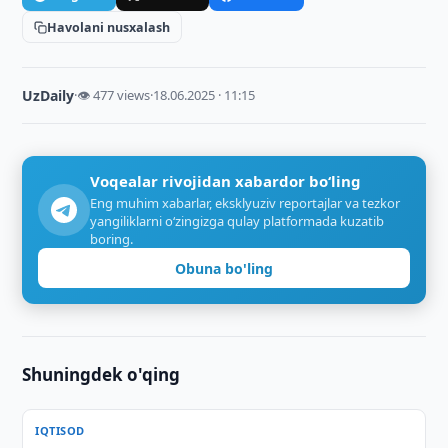
Havolani nusxalash
UzDaily
·
👁 477 views
·
18.06.2025 · 11:15
Voqealar rivojidan xabardor bo‘ling
Eng muhim xabarlar, eksklyuziv reportajlar va tezkor
yangiliklarni o‘zingizga qulay platformada kuzatib
boring.
Obuna bo'ling
Shuningdek o'qing
IQTISOD