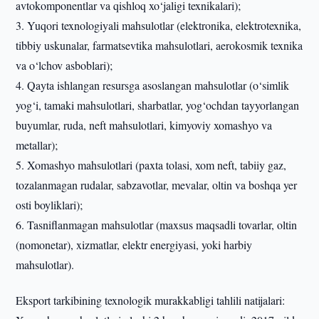
avtokomponentlar va qishloq xo‘jaligi texnikalari);
3. Yuqori texnologiyali mahsulotlar (elektronika, elektrotexnika,
tibbiy uskunalar, farmatsevtika mahsulotlari, aerokosmik texnika
va o‘lchov asboblari);
4. Qayta ishlangan resursga asoslangan mahsulotlar (o‘simlik
yog‘i, tamaki mahsulotlari, sharbatlar, yog‘ochdan tayyorlangan
buyumlar, ruda, neft mahsulotlari, kimyoviy xomashyo va
metallar);
5. Xomashyo mahsulotlari (paxta tolasi, xom neft, tabiiy gaz,
tozalanmagan rudalar, sabzavotlar, mevalar, oltin va boshqa yer
osti boyliklari);
6. Tasniflanmagan mahsulotlar (maxsus maqsadli tovarlar, oltin
(nomonetar), xizmatlar, elektr energiyasi, yoki harbiy
mahsulotlar).
Eksport tarkibining texnologik murakkabligi tahlili natijalari: