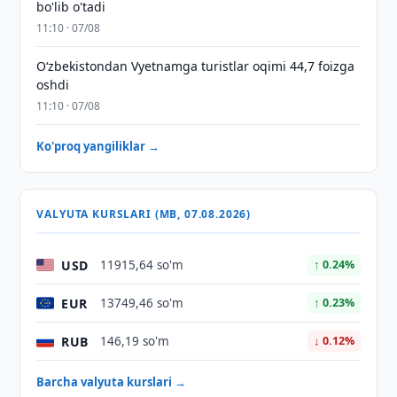
bo'lib o'tadi
11:10 · 07/08
O‘zbekistondan Vyetnamga turistlar oqimi 44,7 foizga
oshdi
11:10 · 07/08
Ko'proq yangiliklar →
VALYUTA KURSLARI (MB, 07.08.2026)
USD
11915,64 so'm
↑ 0.24%
EUR
13749,46 so'm
↑ 0.23%
RUB
146,19 so'm
↓ 0.12%
Barcha valyuta kurslari →