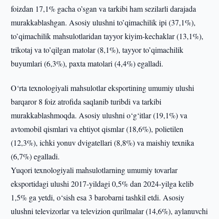
foizdan 17,1% gacha o’sgan va tarkibi ham sezilarli darajada
murakkablashgan. Asosiy ulushni to’qimachilik ipi (37,1%),
to’qimachilik mahsulotlaridan tayyor kiyim-kechaklar (13,1%),
trikotaj va to’qilgan matolar (8,1%), tayyor to’qimachilik
buyumlari (6,3%), paxta matolari (4,4%) egalladi.
O‘rta texnologiyali mahsulotlar eksportining umumiy ulushi
barqaror 8 foiz atrofida saqlanib turibdi va tarkibi
murakkablashmoqda. Asosiy ulushni o‘g‘itlar (19,1%) va
avtomobil qismlari va ehtiyot qismlar (18,6%), polietilen
(12,3%), ichki yonuv dvigatellari (8,8%) va maishiy texnika
(6,7%) egalladi.
Yuqori texnologiyali mahsulotlarning umumiy tovarlar
eksportidagi ulushi 2017-yildagi 0,5% dan 2024-yilga kelib
1,5% ga yetdi, o‘sish esa 3 barobarni tashkil etdi. Asosiy
ulushni televizorlar va televizion qurilmalar (14,6%), aylanuvchi