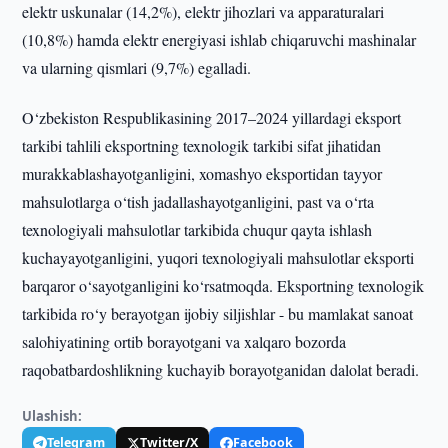
elektr uskunalar (14,2%), elektr jihozlari va apparaturalari
(10,8%) hamda elektr energiyasi ishlab chiqaruvchi mashinalar
va ularning qismlari (9,7%) egalladi.
O‘zbekiston Respublikasining 2017–2024 yillardagi eksport
tarkibi tahlili eksportning texnologik tarkibi sifat jihatidan
murakkablashayotganligini, xomashyo eksportidan tayyor
mahsulotlarga o‘tish jadallashayotganligini, past va o‘rta
texnologiyali mahsulotlar tarkibida chuqur qayta ishlash
kuchayayotganligini, yuqori texnologiyali mahsulotlar eksporti
barqaror o‘sayotganligini ko‘rsatmoqda. Eksportning texnologik
tarkibida ro‘y berayotgan ijobiy siljishlar - bu mamlakat sanoat
salohiyatining ortib borayotgani va xalqaro bozorda
raqobatbardoshlikning kuchayib borayotganidan dalolat beradi.
Ulashish:
Telegram
Twitter/X
Facebook