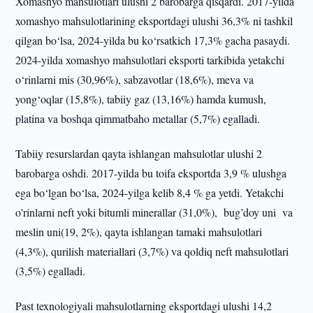
Xomashyo mahsulotlari ulushi 2 barobarga qisqardi. 2017-yilda
xomashyo mahsulotlarining eksportdagi ulushi 36,3% ni tashkil
qilgan bo‘lsa, 2024-yilda bu ko‘rsatkich 17,3% gacha pasaydi.
2024-yilda xomashyo mahsulotlari eksporti tarkibida yetakchi
o‘rinlarni mis (30,96%), sabzavotlar (18,6%), meva va
yong‘oqlar (15,8%), tabiiy gaz (13,16%) hamda kumush,
platina va boshqa qimmatbaho metallar (5,7%) egalladi.
Tabiiy resurslardan qayta ishlangan mahsulotlar ulushi 2
barobarga oshdi. 2017-yilda bu toifa eksportda 3,9 % ulushga
ega bo‘lgan bo‘lsa, 2024-yilga kelib 8,4 % ga yetdi. Yetakchi
o'rinlarni neft yoki bitumli minerallar (31,0%), bug’doy uni va
meslin uni(19, 2%), qayta ishlangan tamaki mahsulotlari
(4,3%), qurilish materiallari (3,7%) va qoldiq neft mahsulotlari
(3,5%) egalladi.
Past texnologiyali mahsulotlarning eksportdagi ulushi 14,2