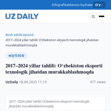
Infografika
Maxsus loyihalar
O'z
Bosh sahifa
Iqtisod
›
›
2017–2024 yillar tahlili: O‘zbekiston eksporti texnologik jihatdan
murakkablashmoqda
IQTISOD
2017–2024 yillar tahlili: O‘zbekiston eksporti
texnologik jihatdan murakkablashmoqda
UzDaily
·
18.06.2025
·
11:15
·
477 views
2017–2024 yillar tahlili: O‘zbekiston eksporti texnologik
jihatdan murakkablashmoqda