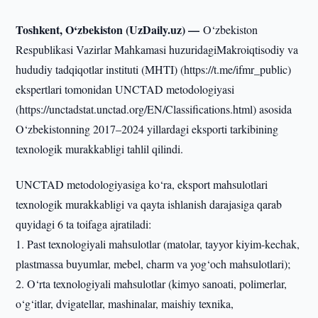
Toshkent, O‘zbekiston (UzDaily.uz) —
O‘zbekiston
Respublikasi Vazirlar Mahkamasi huzuridagiMakroiqtisodiy va
hududiy tadqiqotlar instituti (MHTI) (https://t.me/ifmr_public)
ekspertlari tomonidan UNCTAD metodologiyasi
(https://unctadstat.unctad.org/EN/Classifications.html) asosida
O‘zbekistonning 2017–2024 yillardagi eksporti tarkibining
texnologik murakkabligi tahlil qilindi.
UNCTAD metodologiyasiga ko‘ra, eksport mahsulotlari
texnologik murakkabligi va qayta ishlanish darajasiga qarab
quyidagi 6 ta toifaga ajratiladi:
1. Past texnologiyali mahsulotlar (matolar, tayyor kiyim-kechak,
plastmassa buyumlar, mebel, charm va yog‘och mahsulotlari);
2. O‘rta texnologiyali mahsulotlar (kimyo sanoati, polimerlar,
o‘g‘itlar, dvigatellar, mashinalar, maishiy texnika,