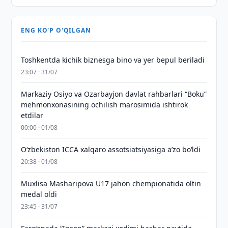
ENG KO'P O'QILGAN
Toshkentda kichik biznesga bino va yer bepul beriladi
23:07 · 31/07
Markaziy Osiyo va Ozarbayjon davlat rahbarlari “Boku”
mehmonxonasining ochilish marosimida ishtirok
etdilar
00:00 · 01/08
O‘zbekiston ICCA xalqaro assotsiatsiyasiga aʼzo bo‘ldi
20:38 · 01/08
Muxlisa Masharipova U17 jahon chempionatida oltin
medal oldi
23:45 · 31/07