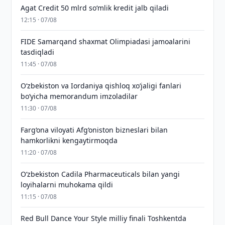
Agat Credit 50 mlrd so‘mlik kredit jalb qiladi
12:15 · 07/08
FIDE Samarqand shaxmat Olimpiadasi jamoalarini
tasdiqladi
11:45 · 07/08
Oʻzbekiston va Iordaniya qishloq xoʻjaligi fanlari
boʻyicha memorandum imzoladilar
11:30 · 07/08
Farg‘ona viloyati Afg‘oniston bizneslari bilan
hamkorlikni kengaytirmoqda
11:20 · 07/08
Oʻzbekiston Cadila Pharmaceuticals bilan yangi
loyihalarni muhokama qildi
11:15 · 07/08
Red Bull Dance Your Style milliy finali Toshkentda