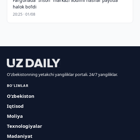
Farg‘onada “Inson” markazi xodimi hashar paytida
halok bo‘ldi
20:25 · 01/08
O'zbekistonning yetakchi yangiliklar portali. 24/7 yangiliklar.
BO'LIMLAR
O‘zbekiston
Iqtisod
Moliya
Texnologiyalar
Madaniyat