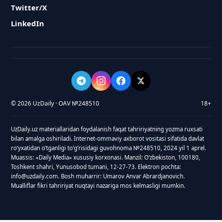
Twitter/X
LinkedIn
© 2026 UzDaily · OAV №248510
18+
UzDaily.uz materiallaridan foydalanish faqat tahririyatning yozma ruxsati
bilan amalga oshiriladi. Internet-ommaviy axborot vositasi sifatida davlat
roʻyxatidan oʻtganligi toʻgʻrisidagi guvohnoma №248510, 2024 yil 1 aprel.
Muassis: «Daily Media» xususiy korxonasi. Manzil: Oʻzbekiston, 100180,
Toshkent shahri, Yunusobod tumani, 12-27-73. Elektron pochta:
info@uzdaily.com. Bosh muharrir: Umarov Anvar Abrardjanovich.
Mualliflar fikri tahririyat nuqtayi nazariga mos kelmasligi mumkin.