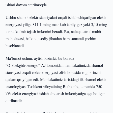
ishlari davom ettirilmoqda.
Ushbu shamol elektr stansiyalari orqali ishlab chiqarilgan elektr
energiyasi yiliga 811,1 ming metr kub tabiiy gaz yoki 3,15 ming
tonna ko‘mir tejash imkonini beradi. Bu, nafaqat atrof-muhit
muhofazasi, balki iqtisodiy jihatdan ham samarali yechim
hisoblanadi.
Maʼlumot uchun: aytish lozimki, bu borada
“O‘zbekgidroenergo” AJ tomonidan mamlakatimizda shamol
stansiyasi orqali elektr energiyasi olish borasida eng birinchi
qadam qo‘yilgan edi. Mamlakatimiz tarixidagi ilk shamol elektr
texnologiyasi Toshkent viloyatining Bo‘stonliq tumanida 750
kVt elektr energiyasi ishlab chiqarish imkoniyatiga ega bo‘lgan
qurilmadir.