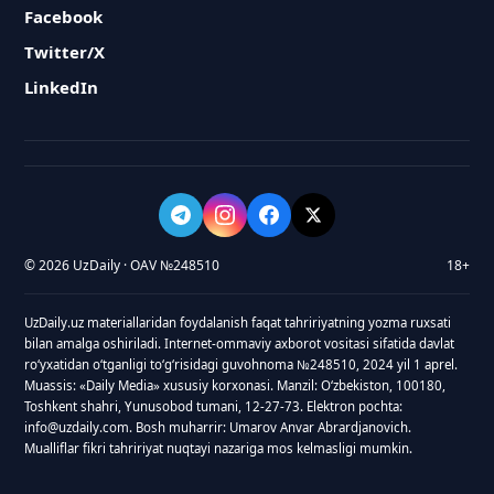
Facebook
Twitter/X
LinkedIn
© 2026 UzDaily · OAV №248510
18+
UzDaily.uz materiallaridan foydalanish faqat tahririyatning yozma ruxsati
bilan amalga oshiriladi. Internet-ommaviy axborot vositasi sifatida davlat
roʻyxatidan oʻtganligi toʻgʻrisidagi guvohnoma №248510, 2024 yil 1 aprel.
Muassis: «Daily Media» xususiy korxonasi. Manzil: Oʻzbekiston, 100180,
Toshkent shahri, Yunusobod tumani, 12-27-73. Elektron pochta:
info@uzdaily.com. Bosh muharrir: Umarov Anvar Abrardjanovich.
Mualliflar fikri tahririyat nuqtayi nazariga mos kelmasligi mumkin.