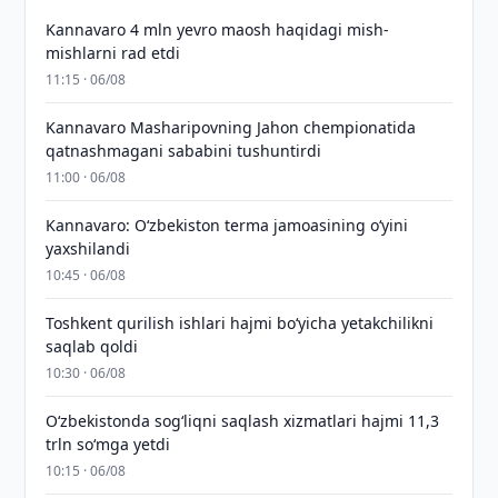
Kannavaro 4 mln yevro maosh haqidagi mish-
mishlarni rad etdi
11:15 · 06/08
Kannavaro Masharipovning Jahon chempionatida
qatnashmagani sababini tushuntirdi
11:00 · 06/08
Kannavaro: O‘zbekiston terma jamoasining o‘yini
yaxshilandi
10:45 · 06/08
Toshkent qurilish ishlari hajmi bo‘yicha yetakchilikni
saqlab qoldi
10:30 · 06/08
O‘zbekistonda sog‘liqni saqlash xizmatlari hajmi 11,3
trln so‘mga yetdi
10:15 · 06/08