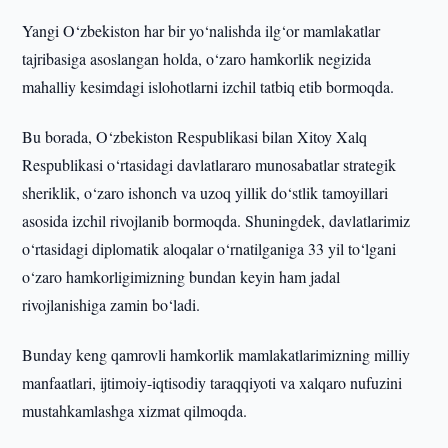
Yangi O‘zbekiston har bir yo‘nalishda ilg‘or mamlakatlar
tajribasiga asoslangan holda, o‘zaro hamkorlik negizida
mahalliy kesimdagi islohotlarni izchil tatbiq etib bormoqda.
Bu borada, O‘zbekiston Respublikasi bilan Xitoy Xalq
Respublikasi o‘rtasidagi davlatlararo munosabatlar strategik
sheriklik, o‘zaro ishonch va uzoq yillik do‘stlik tamoyillari
asosida izchil rivojlanib bormoqda. Shuningdek, davlatlarimiz
o‘rtasidagi diplomatik aloqalar o‘rnatilganiga 33 yil to‘lgani
o‘zaro hamkorligimizning bundan keyin ham jadal
rivojlanishiga zamin bo‘ladi.
Bunday keng qamrovli hamkorlik mamlakatlarimizning milliy
manfaatlari, ijtimoiy-iqtisodiy taraqqiyoti va xalqaro nufuzini
mustahkamlashga xizmat qilmoqda.