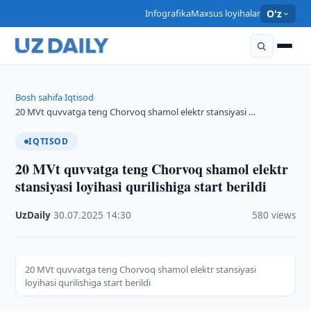
Infografika
Maxsus loyihalar
O'z
Bosh sahifa
Iqtisod
›
›
20 MVt quvvatga teng Chorvoq shamol elektr stansiyasi …
IQTISOD
20 MVt quvvatga teng Chorvoq shamol elektr
stansiyasi loyihasi qurilishiga start berildi
UzDaily
·
30.07.2025
·
14:30
·
580 views
20 MVt quvvatga teng Chorvoq shamol elektr stansiyasi
loyihasi qurilishiga start berildi