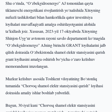
Shu o‘rinda, “O‘zbekgidroenergo” AJ tomonidan qayta
tiklanuvchi energetikani rivojlantirish yo‘nalishida Xitoyning
nufuzli tashkilotlari bilan hamkorlikda qator investitsiya
loyihalari muvaffaqiyatli amalga oshirilayotganini alohida
taʼkidlash joiz. Xususan, 2023-yil 17-oktyabrda Xitoyning
Shinjon-Uyg‘ur avtonom rayoni savdo departamenti ko‘magida
“O‘zbekgidroenergo” AJning birinchi GRANT loyihalarini jalb
qilish doirasida O‘zbekistonda shamol elektr stansiyasini qurish
grant loyihasini amalga oshirish bo‘yicha o‘zaro kelishuv
memorandumi imzolangan.
Mazkur kelishuv asosida Toshkent viloyatining Bo‘stonliq
tumanida “Chorvoq shamol elektr stansiyasini qurish” loyihasi
doirasida amaliy ishlar boshlab yuborildi.
Bugun, 30-iyul kuni “Chorvoq shamol elektr stansiyasini