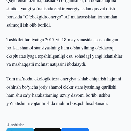
Qayd etish lozimki, dastlabki o‘rganishlar, bu borada tajriba
sifatida yangi yo‘nalishda elektr energiyasidan quvvat olish
borasida “O‘zbekgidroenergo” AJ mutaxassislari tomonidan
salmoqli ish olib borildi.
Tashkilot faoliyatiga 2017-yil 18-may sanasida asos solingan
bo‘lsa, shamol stansiyasining ham o‘sha yilning o‘zidayoq
ekspluatatsiyaga topshirilganligi esa, sohadagi yangi izlanishlar
va mashaqqatli mehnat natijasini ifodalaydi.
Tom maʼnoda, ekologik toza energiya ishlab chiqarish hajmini
oshirish bo‘yicha joriy shamol elektr stansiyasining qurilishi
ham shu saʼy-harakatlarning uzviy davomi bo‘lib, ushbu
yo‘nalishni rivojlantirishda muhim bosqich hisoblanadi.
Ulashish: