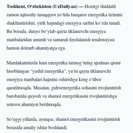
Toshkent, O‘zbekiston (UzDaily.uz) —
Hozirgi shiddatli
zamon iqtisodiy taraqqiyot yo‘lida barqaror energetika tizimini
shakllantirishni, yirik hajmdagi energiya sarfini ko‘zda tutadi.
Bu borada, dunyo bo‘ylab qayta tiklanuvchi energiya
manbalaridan unumli va samarali foydalanish tendensiyasi
hamon dolzarb ahamiyatga ega.
Mamlakatimizda ham energetika tarmog‘ining ajralmas qismi
hisoblangan “yashil energetika”, yaʼni qayta tiklanuvchi
energiya manbalari hajmini oshirishga keng eʼtibor
qaratilmoqda. Masalan, gidroenergetika sohasini rivojlantirish
barobarida quyosh va shamol energetikasini rivojlantirishga
ustuvor ahamiyat berilmoqda.
So‘nggi yillarda, ayniqsa, shamol energetikasini rivojlantirish
borasida amaliy ishlar boshlandi.