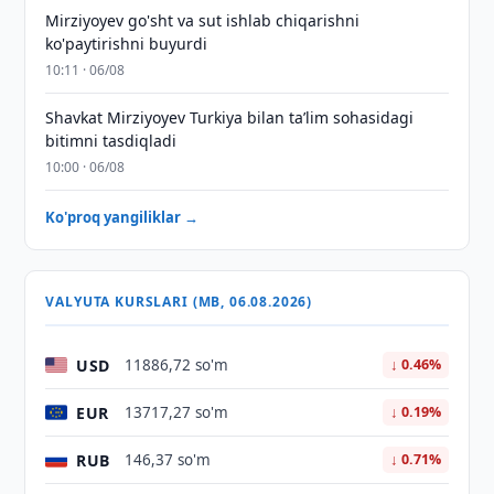
Mirziyoyev go'sht va sut ishlab chiqarishni
ko'paytirishni buyurdi
10:11 · 06/08
Shavkat Mirziyoyev Turkiya bilan taʼlim sohasidagi
bitimni tasdiqladi
10:00 · 06/08
Ko'proq yangiliklar →
VALYUTA KURSLARI (MB, 06.08.2026)
USD
11886,72 so'm
↓ 0.46%
EUR
13717,27 so'm
↓ 0.19%
RUB
146,37 so'm
↓ 0.71%