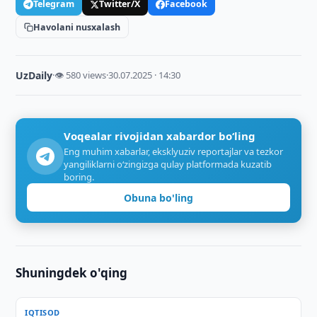
Telegram
Twitter/X
Facebook
Havolani nusxalash
UzDaily
·
👁 580 views
·
30.07.2025 · 14:30
Voqealar rivojidan xabardor bo‘ling
Eng muhim xabarlar, eksklyuziv reportajlar va tezkor
yangiliklarni o‘zingizga qulay platformada kuzatib
boring.
Obuna bo'ling
Shuningdek o'qing
IQTISOD