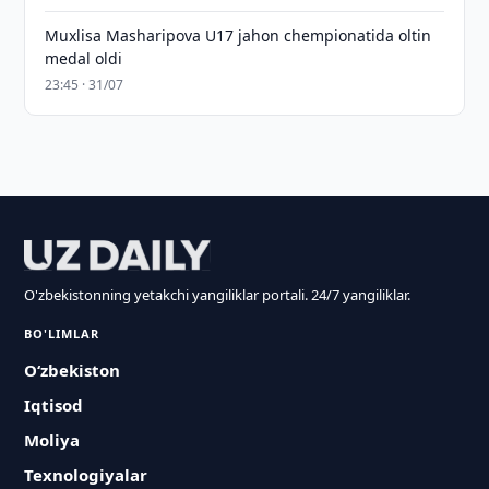
Muxlisa Masharipova U17 jahon chempionatida oltin
medal oldi
23:45 · 31/07
O'zbekistonning yetakchi yangiliklar portali. 24/7 yangiliklar.
BO'LIMLAR
O‘zbekiston
Iqtisod
Moliya
Texnologiyalar