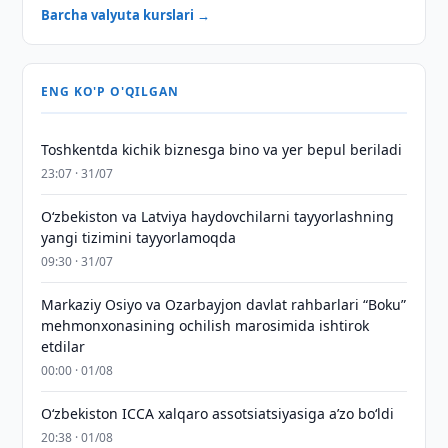
Barcha valyuta kurslari →
ENG KO'P O'QILGAN
Toshkentda kichik biznesga bino va yer bepul beriladi
23:07 · 31/07
Oʻzbekiston va Latviya haydovchilarni tayyorlashning
yangi tizimini tayyorlamoqda
09:30 · 31/07
Markaziy Osiyo va Ozarbayjon davlat rahbarlari “Boku”
mehmonxonasining ochilish marosimida ishtirok
etdilar
00:00 · 01/08
O‘zbekiston ICCA xalqaro assotsiatsiyasiga aʼzo bo‘ldi
20:38 · 01/08