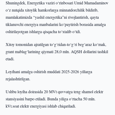
Shuningdek, Energetika vaziri o‘rinbosari Umid Mamadaminov
o‘z nutqida xitoylik hamkorlarga minnatdorchilik bildirib,
mamlakatimizda “yashil energetika”ni rivojlantirish, qayta
tiklanuvchi energiya manbalarini ko‘paytirish borasida amalga
oshirilayotgan ishlarga qisqacha to‘xtalib o‘tdi.
Xitoy tomonidan ajratilgan to‘g‘ridan-to‘g‘ri beg‘araz ko‘mak,
grant mablag‘larining qiymati 28,0 mln. AQSH dollarini tashkil
etadi.
Loyihani amalga oshirish muddati 2025-2026 yillarga
rejalashtirilgan.
Ushbu loyiha doirasida 20 MVt quvvatga teng shamol elektr
stansiyasini barpo etiladi. Bunda yiliga o‘rtacha 50 mln.
kVt.soat elektr energiyasi ishlab chiqariladi.