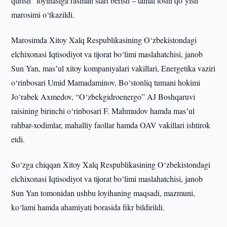
qurish” loyihasiga rasman start berish – tamal toshi qo‘yish
marosimi o‘tkazildi.
Marosimda Xitoy Xalq Respublikasining O‘zbekistondagi
elchixonasi Iqtisodiyot va tijorat bo‘limi maslahatchisi, janob
Sun Yan, masʼul xitoy kompaniyalari vakillari, Energetika vaziri
o‘rinbosari Umid Mamadaminov, Bo‘stonliq tumani hokimi
Jo‘rabek Axmedov, “O‘zbekgidroenergo” AJ Boshqaruvi
raisining birinchi o‘rinbosari F. Mahmudov hamda masʼul
rahbar-xodimlar, mahalliy faollar hamda OAV vakillari ishtirok
etdi.
So‘zga chiqqan Xitoy Xalq Respublikasining O‘zbekistondagi
elchixonasi Iqtisodiyot va tijorat bo‘limi maslahatchisi, janob
Sun Yan tomonidan ushbu loyihaning maqsadi, mazmuni,
ko‘lami hamda ahamiyati borasida fikr bildirildi.