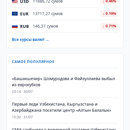
USD
11886,72 сумов
↓ 0.46%
EUR
13717,27 сумов
↓ 0.19%
RUB
146,37 сумов
↓ 0.71%
Все курсы валют →
САМОЕ ПОПУЛЯРНОЕ
«Башакшехир» Шомуродова и Файзуллаева выбыл
из еврокубков
23:14 · 30/07
Первые леди Узбекистана, Кыргызстана и
Азербайджана посетили центр «Алтын Балалык»
15:30 · 31/07
СМИ сообщили о возможной поставке Узбекистану