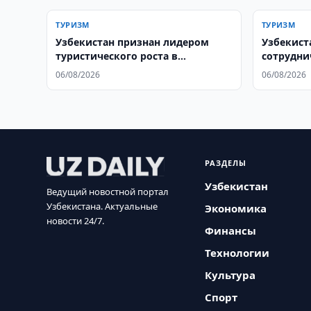
ТУРИЗМ
ТУРИЗМ
Узбекистан признан лидером
Узбекист
туристического роста в
сотрудни
Центральной Азии по версии
06/08/2026
06/08/2026
WTTC
РАЗДЕЛЫ
Узбекистан
Ведущий новостной портал
Узбекистана. Актуальные
Экономика
новости 24/7.
Финансы
Технологии
Культура
Спорт