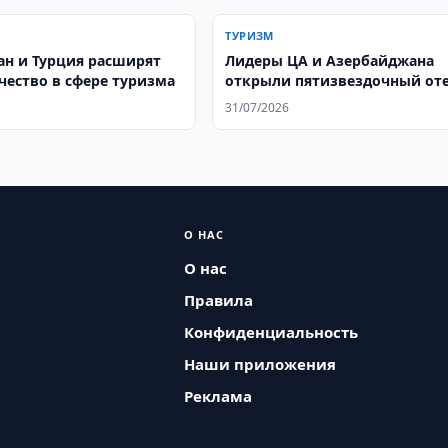
ТУРИЗМ
ан и Турция расширят
Лидеры ЦА и Азербайджана
чество в сфере туризма
открыли пятизвездочный от
на Иссык-Куле
31/07/2026
О НАС
О нас
Правила
Конфиденциальность
Наши приложения
Реклама