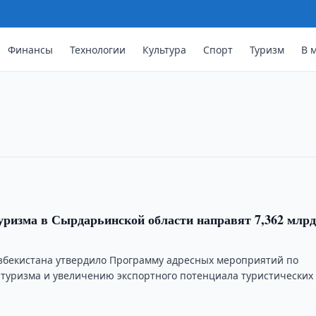
дет осуществлена комплексная
Финансы
Технологии
Культура
Спорт
Туризм
В 
ма
 утверждена «Программа адресных
величению экспортного потенциала
а период 2011-2012гг.», бюджет …
уризма в Сырдарьинской области направят 7,362 млрд
збекистана утвердило Программу адресных мероприятий по
туризма и увеличению экспортного потенциала туристических 
й области на …