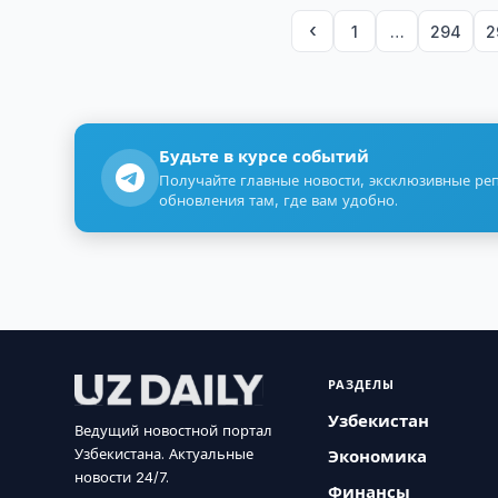
‹
1
…
294
2
Будьте в курсе событий
Получайте главные новости, эксклюзивные ре
обновления там, где вам удобно.
РАЗДЕЛЫ
Узбекистан
Ведущий новостной портал
Узбекистана. Актуальные
Экономика
новости 24/7.
Финансы