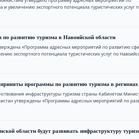
збекистана утвердило программу адресных мероприятий по
а и увеличению экспортного потенциала туристических услуг п
ласти на период …
 по развитию туризма в Навоийской области
тверждена «Программа адресных мероприятий по развитию сф
чению экспортного потенциала туристических услуг по Навоийс
 приняты программы по развитию туризма в регионах
нствования инфраструктуры туризма страны Кабинетом Минис
кистан утверждены «Программы адресных мероприятий по ра
 увеличению …
ской области будут развивать инфраструктуру туриз