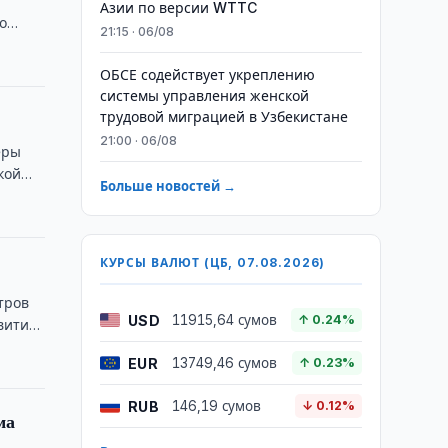
Азии по версии WTTC
о
21:15 · 06/08
ОБСЕ содействует укреплению
системы управления женской
трудовой миграцией в Узбекистане
21:00 · 06/08
еры
кой
Больше новостей →
КУРСЫ ВАЛЮТ (ЦБ, 07.08.2026)
тров
USD
11915,64 сумов
↑ 0.24%
звитию
EUR
13749,46 сумов
↑ 0.23%
RUB
146,19 сумов
↓ 0.12%
ма