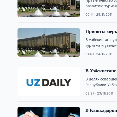
Правительство У
развитию туризм
Наманганской об
00:14 · 25/11/2011
Приняты меры
В Узбекистане у
туризма и увели
области на …
01:43 · 24/11/2011
В Узбекистане
В целях соверше
Республики Узбе
сферы туризма и
09:27 · 23/11/2011
В Кашкадарьин