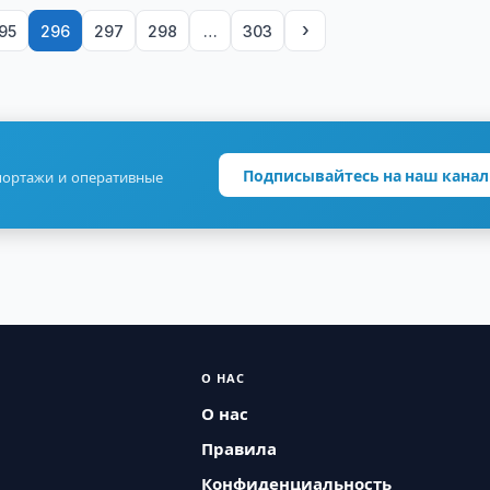
›
95
296
297
298
…
303
Подписывайтесь на наш канал
портажи и оперативные
О НАС
О нас
Правила
Конфиденциальность