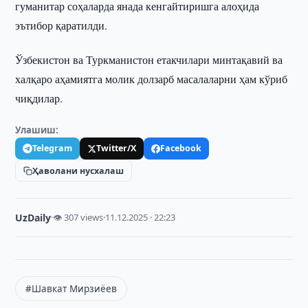
гуманитар соҳаларда янада кенгайтиришга алоҳида
эътибор қаратилди.
Ўзбекистон ва Туркманистон етакчилари минтақавий ва
халқаро аҳамиятга молик долзарб масалаларни ҳам кўриб
чиқдилар.
Улашиш:
Telegram
Twitter/X
Facebook
Ҳаволани нусхалаш
UzDaily
·
👁 307 views
·
11.12.2025 · 22:23
#Шавкат Мирзиёев