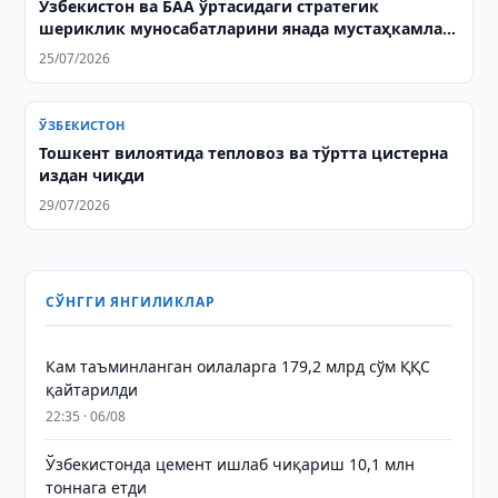
Ўзбекистон ва БАА ўртасидаги стратегик
шериклик муносабатларини янада мустаҳкамлаш
масалалари муҳокама қилинди
25/07/2026
ЎЗБЕКИСТОН
Тошкент вилоятида тепловоз ва тўртта цистерна
издан чиқди
29/07/2026
СЎНГГИ ЯНГИЛИКЛАР
Кам таъминланган оилаларга 179,2 млрд сўм ҚҚС
қайтарилди
22:35 · 06/08
Ўзбекистонда цемент ишлаб чиқариш 10,1 млн
тоннага етди