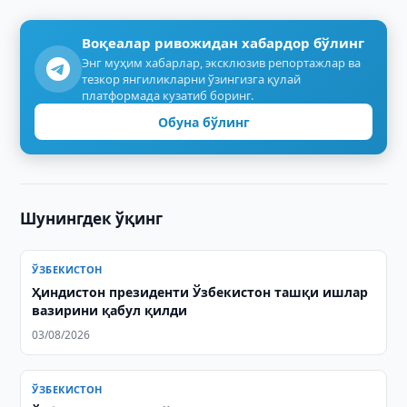
Воқеалар ривожидан хабардор бўлинг
Энг муҳим хабарлар, эксклюзив репортажлар ва
тезкор янгиликларни ўзингизга қулай
платформада кузатиб боринг.
Обуна бўлинг
Шунингдек ўқинг
ЎЗБЕКИСТОН
Ҳиндистон президенти Ўзбекистон ташқи ишлар
вазирини қабул қилди
03/08/2026
ЎЗБЕКИСТОН