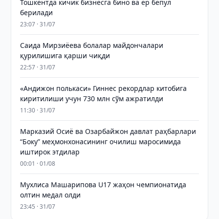
Тошкентда кичик бизнесга бино ва ер бепул
берилади
23:07 · 31/07
Саида Мирзиёева болалар майдончалари
қурилишига қарши чиқди
22:57 · 31/07
«Андижон полькаси» Гиннес рекордлар китобига
киритилиши учун 730 млн сўм ажратилди
11:30 · 31/07
Марказий Осиё ва Озарбайжон давлат раҳбарлари
“Боку” меҳмонхонасининг очилиш маросимида
иштирок этдилар
00:01 · 01/08
Мухлиса Машарипова U17 жаҳон чемпионатида
олтин медал олди
23:45 · 31/07