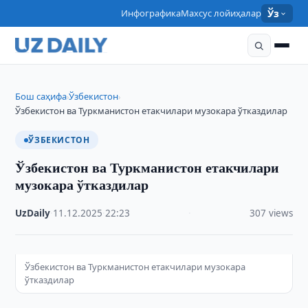
Инфографика
Махсус лойиҳалар
Ўз
Бош саҳифа
Ўзбекистон
›
›
Ўзбекистон ва Туркманистон етакчилари музокара ўтказдилар
ЎЗБЕКИСТОН
Ўзбекистон ва Туркманистон етакчилари
музокара ўтказдилар
UzDaily
·
11.12.2025
·
22:23
·
307 views
Ўзбекистон ва Туркманистон етакчилари музокара
ўтказдилар