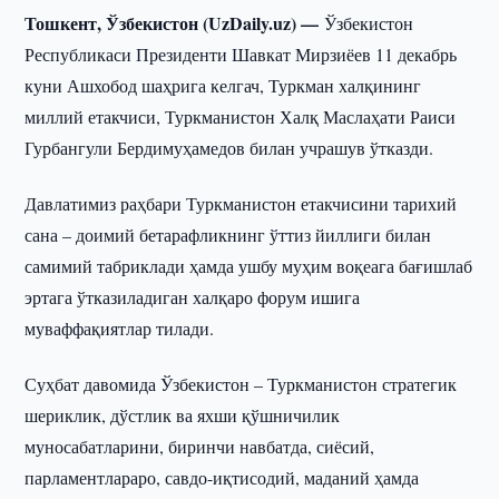
Тошкент, Ўзбекистон (UzDaily.uz) —
Ўзбекистон
Республикаси Президенти Шавкат Мирзиёев 11 декабрь
куни Ашхобод шаҳрига келгач, Туркман халқининг
миллий етакчиси, Туркманистон Халқ Маслаҳати Раиси
Гурбангули Бердимуҳамедов билан учрашув ўтказди.
Давлатимиз раҳбари Туркманистон етакчисини тарихий
сана – доимий бетарафликнинг ўттиз йиллиги билан
самимий табриклади ҳамда ушбу муҳим воқеага бағишлаб
эртага ўтказиладиган халқаро форум ишига
муваффақиятлар тилади.
Суҳбат давомида Ўзбекистон – Туркманистон стратегик
шериклик, дўстлик ва яхши қўшничилик
муносабатларини, биринчи навбатда, сиёсий,
парламентлараро, савдо-иқтисодий, маданий ҳамда