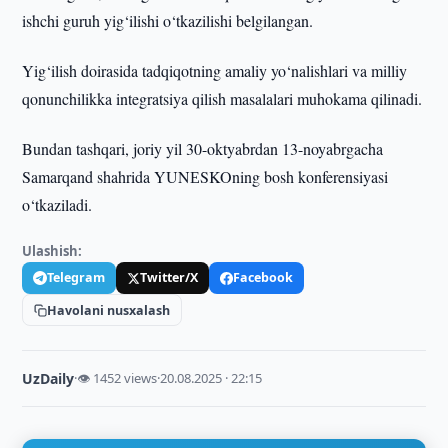
ishchi guruh yig‘ilishi o‘tkazilishi belgilangan.
Yig‘ilish doirasida tadqiqotning amaliy yo‘nalishlari va milliy
qonunchilikka integratsiya qilish masalalari muhokama qilinadi.
Bundan tashqari, joriy yil 30-oktyabrdan 13-noyabrgacha
Samarqand shahrida YUNЕSKOning bosh konferensiyasi
o‘tkaziladi.
Ulashish:
Telegram
Twitter/X
Facebook
Havolani nusxalash
UzDaily
·
👁 1452 views
·
20.08.2025 · 22:15