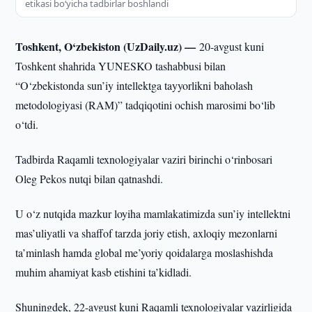
etikasi bo‘yicha tadbirlar boshlandi
Toshkent, O‘zbekiston (UzDaily.uz) —
20-avgust kuni
Toshkent shahrida YUNЕSKO tashabbusi bilan
“O‘zbekistonda sun’iy intellektga tayyorlikni baholash
metodologiyasi (RAM)” tadqiqotini ochish marosimi bo‘lib
o‘tdi.
Tadbirda Raqamli texnologiyalar vaziri birinchi o‘rinbosari
Oleg Pekos nutqi bilan qatnashdi.
U o‘z nutqida mazkur loyiha mamlakatimizda sun’iy intellektni
mas’uliyatli va shaffof tarzda joriy etish, axloqiy mezonlarni
ta’minlash hamda global me’yoriy qoidalarga moslashishda
muhim ahamiyat kasb etishini ta’kidladi.
Shuningdek, 22-avgust kuni Raqamli texnologiyalar vazirligida