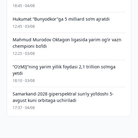
18:45 · 04/08
Hukumat “Bunyodkor”ga 5 milliard so‘m ajratdi
12:45 · 03/08
Mahmud Murodov Oktagon ligasida yarim og‘ir vazn
chempioni bo‘ldi
12:25 · 03/08
“O‘zMIJ”ning yarim yillik foydasi 2,1 trillion so‘mga
yetdi
18:10 · 03/08
Samarkand-2028 giperspektral sun’iy yo‘ldoshi 5-
avgust kuni orbitaga uchiriladi
17:37 · 04/08