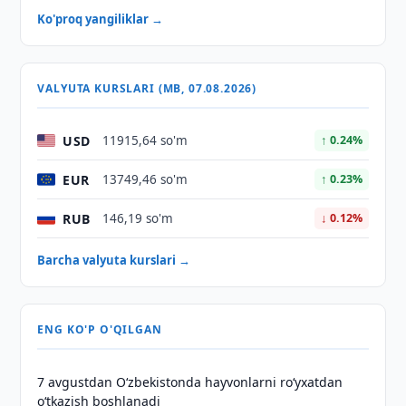
Ko'proq yangiliklar →
VALYUTA KURSLARI (MB, 07.08.2026)
USD
11915,64 so'm
↑ 0.24%
EUR
13749,46 so'm
↑ 0.23%
RUB
146,19 so'm
↓ 0.12%
Barcha valyuta kurslari →
ENG KO'P O'QILGAN
7 avgustdan O‘zbekistonda hayvonlarni ro‘yxatdan
o‘tkazish boshlanadi