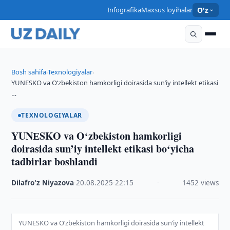
Infografika
Maxsus loyihalar
O'z
Bosh sahifa
Texnologiyalar
›
›
YUNЕSKO va O‘zbekiston hamkorligi doirasida sun’iy intellekt etikasi
…
TEXNOLOGIYALAR
YUNЕSKO va O‘zbekiston hamkorligi
doirasida sun’iy intellekt etikasi bo‘yicha
tadbirlar boshlandi
Dilafro'z Niyazova
·
20.08.2025
·
22:15
·
1452 views
YUNЕSKO va O‘zbekiston hamkorligi doirasida sun’iy intellekt