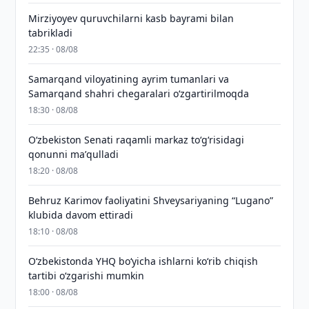
Mirziyoyev quruvchilarni kasb bayrami bilan
tabrikladi
22:35 · 08/08
Samarqand viloyatining ayrim tumanlari va
Samarqand shahri chegaralari oʻzgartirilmoqda
18:30 · 08/08
Oʻzbekiston Senati raqamli markaz toʻgʻrisidagi
qonunni maʼqulladi
18:20 · 08/08
Behruz Karimov faoliyatini Shveysariyaning “Lugano”
klubida davom ettiradi
18:10 · 08/08
O‘zbekistonda YHQ bo‘yicha ishlarni ko‘rib chiqish
tartibi o‘zgarishi mumkin
18:00 · 08/08