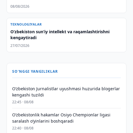
08/08/2026
TEXNOLOGIYALAR
O‘zbekiston sunʼiy intellekt va raqamlashtirishni
kengaytiradi
27/07/2026
SO'NGGI YANGILIKLAR
O‘zbekiston Jurnalistlar uyushmasi huzurida blogerlar
kengashi tuzildi
22:45 · 08/08
O‘zbekistonlik hakamlar Osiyo Chempionlar ligasi
saralash o‘yinlarini boshqaradi
22:40 · 08/08