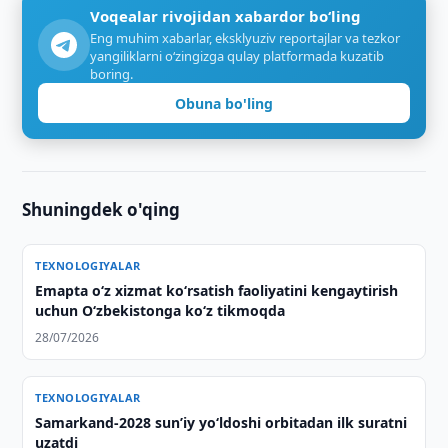
Voqealar rivojidan xabardor bo‘ling
Eng muhim xabarlar, eksklyuziv reportajlar va tezkor
yangiliklarni o‘zingizga qulay platformada kuzatib
boring.
Obuna bo'ling
Shuningdek o'qing
TEXNOLOGIYALAR
Emapta oʻz xizmat koʻrsatish faoliyatini kengaytirish
uchun Oʻzbekistonga koʻz tikmoqda
28/07/2026
TEXNOLOGIYALAR
Samarkand-2028 sunʼiy yo‘ldoshi orbitadan ilk suratni
uzatdi