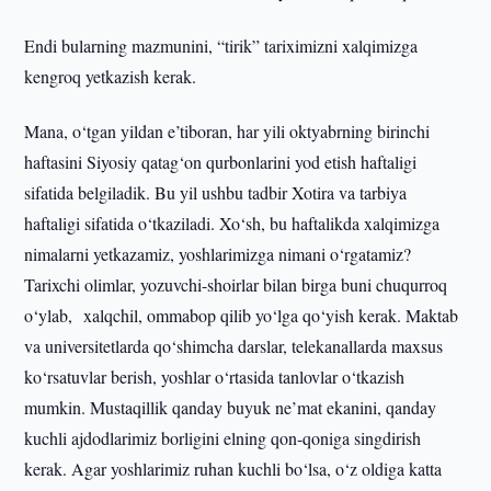
Endi bularning mazmunini, “tirik” tariximizni xalqimizga
kengroq yetkazish kerak.
Mana, o‘tgan yildan e’tiboran, har yili oktyabrning birinchi
haftasini Siyosiy qatag‘on qurbonlarini yod etish haftaligi
sifatida belgiladik. Bu yil ushbu tadbir Xotira va tarbiya
haftaligi sifatida o‘tkaziladi. Xo‘sh, bu haftalikda xalqimizga
nimalarni yetkazamiz, yoshlarimizga nimani o‘rgatamiz?
Tarixchi olimlar, yozuvchi-shoirlar bilan birga buni chuqurroq
o‘ylab, xalqchil, ommabop qilib yo‘lga qo‘yish kerak. Maktab
va universitetlarda qo‘shimcha darslar, telekanallarda maxsus
ko‘rsatuvlar berish, yoshlar o‘rtasida tanlovlar o‘tkazish
mumkin. Mustaqillik qanday buyuk ne’mat ekanini, qanday
kuchli ajdodlarimiz borligini elning qon-qoniga singdirish
kerak. Agar yoshlarimiz ruhan kuchli bo‘lsa, o‘z oldiga katta