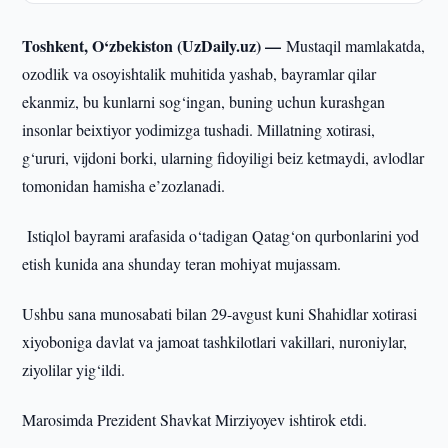
Toshkent, O‘zbekiston (UzDaily.uz) —
Mustaqil mamlakatda,
ozodlik va osoyishtalik muhitida yashab, bayramlar qilar
ekanmiz, bu kunlarni sog‘ingan, buning uchun kurashgan
insonlar beixtiyor yodimizga tushadi. Millatning xotirasi,
g‘ururi, vijdoni borki, ularning fidoyiligi beiz ketmaydi, avlodlar
tomonidan hamisha e’zozlanadi.
Istiqlol bayrami arafasida o‘tadigan Qatag‘on qurbonlarini yod
etish kunida ana shunday teran mohiyat mujassam.
Ushbu sana munosabati bilan 29-avgust kuni Shahidlar xotirasi
xiyoboniga davlat va jamoat tashkilotlari vakillari, nuroniylar,
ziyolilar yig‘ildi.
Marosimda Prezident Shavkat Mirziyoyev ishtirok etdi.