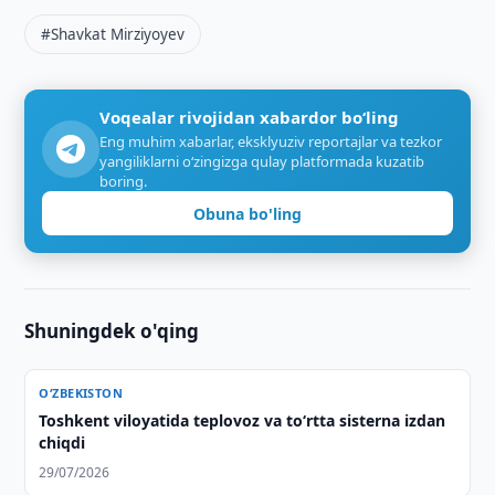
#Shavkat Mirziyoyev
Voqealar rivojidan xabardor bo‘ling
Eng muhim xabarlar, eksklyuziv reportajlar va tezkor
yangiliklarni o‘zingizga qulay platformada kuzatib
boring.
Obuna bo'ling
Shuningdek o'qing
O‘ZBEKISTON
Toshkent viloyatida teplovoz va to‘rtta sisterna izdan
chiqdi
29/07/2026