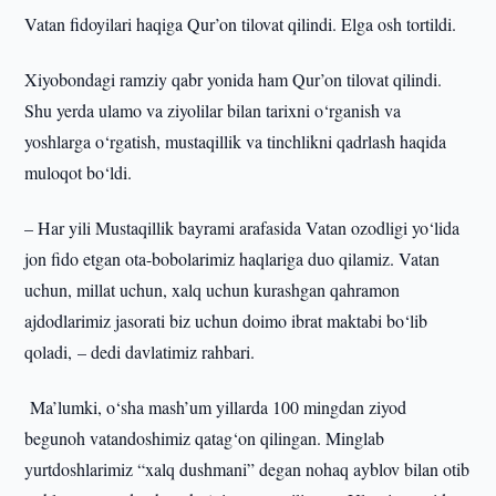
Vatan fidoyilari haqiga Qur’on tilovat qilindi. Elga osh tortildi.
Xiyobondagi ramziy qabr yonida ham Qur’on tilovat qilindi.
Shu yerda ulamo va ziyolilar bilan tarixni o‘rganish va
yoshlarga o‘rgatish, mustaqillik va tinchlikni qadrlash haqida
muloqot bo‘ldi.
– Har yili Mustaqillik bayrami arafasida Vatan ozodligi yo‘lida
jon fido etgan ota-bobolarimiz haqlariga duo qilamiz. Vatan
uchun, millat uchun, xalq uchun kurashgan qahramon
ajdodlarimiz jasorati biz uchun doimo ibrat maktabi bo‘lib
qoladi, – dedi davlatimiz rahbari.
Ma’lumki, o‘sha mash’um yillarda 100 mingdan ziyod
begunoh vatandoshimiz qatag‘on qilingan. Minglab
yurtdoshlarimiz “xalq dushmani” degan nohaq ayblov bilan otib