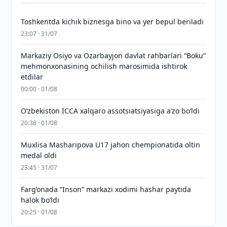
Toshkentda kichik biznesga bino va yer bepul beriladi
23:07 · 31/07
Markaziy Osiyo va Ozarbayjon davlat rahbarlari “Boku”
mehmonxonasining ochilish marosimida ishtirok
etdilar
00:00 · 01/08
O‘zbekiston ICCA xalqaro assotsiatsiyasiga aʼzo bo‘ldi
20:38 · 01/08
Muxlisa Masharipova U17 jahon chempionatida oltin
medal oldi
23:45 · 31/07
Farg‘onada “Inson” markazi xodimi hashar paytida
halok bo‘ldi
20:25 · 01/08