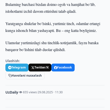
Bularning barchasi bizdan doimo ogoh va hamjihat bo‘lib,
islohotlarni izchil davom ettirishni talab qiladi.
Yaratganga shukrlar bo‘lsinki, yurtimiz tinch, odamlar ertangi
kunga ishonch bilan yashayapti. Bu – eng katta boyligimiz.
Ulamolar yurtimizdagi shu tinchlik-xotirjamlik, fayzu baraka
barqaror bo‘lishini tilab duolar qilishdi.
Ulashish:
Telegram
Twitter/X
Facebook
Havolani nusxalash
UzDaily
·
👁 655 views
·
29.08.2025 · 11:30