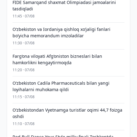
FIDE Samarqand shaxmat Olimpiadasi jamoalarini
tasdiqladi
11:45 · 07/08
Oʻzbekiston va Iordaniya qishloq xoʻjaligi fanlari
boʻyicha memorandum imzoladilar
11:30 · 07/08
Farg‘ona viloyati Afg‘oniston bizneslari bilan
hamkorlikni kengaytirmoqda
11:20 · 07/08
Oʻzbekiston Cadila Pharmaceuticals bilan yangi
loyihalarni muhokama qildi
11:15 · 07/08
O‘zbekistondan Vyetnamga turistlar oqimi 44,7 foizga
oshdi
11:10 · 07/08
Red Bull Dance Your Style milliy finali Toshkentda