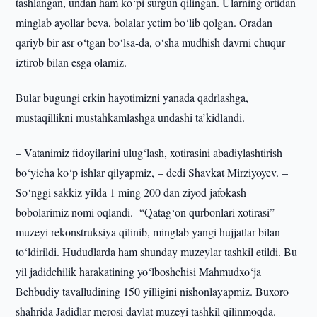
tashlangan, undan ham ko‘pi surgun qilingan. Ularning ortidan
minglab ayollar beva, bolalar yetim bo‘lib qolgan. Oradan
qariyb bir asr o‘tgan bo‘lsa-da, o‘sha mudhish davrni chuqur
iztirob bilan esga olamiz.
Bular bugungi erkin hayotimizni yanada qadrlashga,
mustaqillikni mustahkamlashga undashi ta’kidlandi.
– Vatanimiz fidoyilarini ulug‘lash, xotirasini abadiylashtirish
bo‘yicha ko‘p ishlar qilyapmiz, – dedi Shavkat Mirziyoyev. –
So‘nggi sakkiz yilda 1 ming 200 dan ziyod jafokash
bobolarimiz nomi oqlandi. “Qatag‘on qurbonlari xotirasi”
muzeyi rekonstruksiya qilinib, minglab yangi hujjatlar bilan
to‘ldirildi. Hududlarda ham shunday muzeylar tashkil etildi. Bu
yil jadidchilik harakatining yo‘lboshchisi Mahmudxo‘ja
Behbudiy tavalludining 150 yilligini nishonlayapmiz. Buxoro
shahrida Jadidlar merosi davlat muzeyi tashkil qilinmoqda.