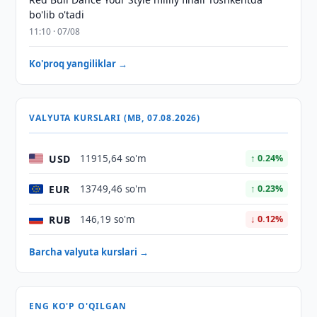
bo'lib o'tadi
11:10 · 07/08
Ko'proq yangiliklar →
VALYUTA KURSLARI (MB, 07.08.2026)
USD
11915,64 so'm
↑ 0.24%
EUR
13749,46 so'm
↑ 0.23%
RUB
146,19 so'm
↓ 0.12%
Barcha valyuta kurslari →
ENG KO'P O'QILGAN