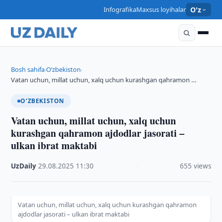
Infografika
Maxsus loyihalar
O'z
Bosh sahifa
O‘zbekiston
›
›
Vatan uchun, millat uchun, xalq uchun kurashgan qahramon …
O‘ZBEKISTON
Vatan uchun, millat uchun, xalq uchun
kurashgan qahramon ajdodlar jasorati –
ulkan ibrat maktabi
UzDaily
·
29.08.2025
·
11:30
·
655 views
Vatan uchun, millat uchun, xalq uchun kurashgan qahramon
ajdodlar jasorati – ulkan ibrat maktabi