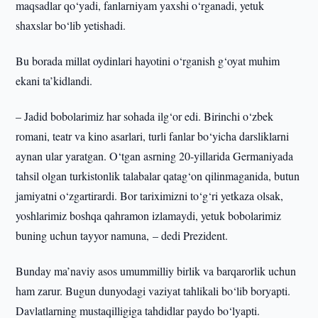
maqsadlar qo‘yadi, fanlarniyam yaxshi o‘rganadi, yetuk
shaxslar bo‘lib yetishadi.
Bu borada millat oydinlari hayotini o‘rganish g‘oyat muhim
ekani ta’kidlandi.
– Jadid bobolarimiz har sohada ilg‘or edi. Birinchi o‘zbek
romani, teatr va kino asarlari, turli fanlar bo‘yicha darsliklarni
aynan ular yaratgan. O‘tgan asrning 20-yillarida Germaniyada
tahsil olgan turkistonlik talabalar qatag‘on qilinmaganida, butun
jamiyatni o‘zgartirardi. Bor tariximizni to‘g‘ri yetkaza olsak,
yoshlarimiz boshqa qahramon izlamaydi, yetuk bobolarimiz
buning uchun tayyor namuna, – dedi Prezident.
Bunday ma’naviy asos umummilliy birlik va barqarorlik uchun
ham zarur. Bugun dunyodagi vaziyat tahlikali bo‘lib boryapti.
Davlatlarning mustaqilligiga tahdidlar paydo bo‘lyapti.