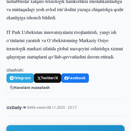
tashabbuslar xalqaro texnologik hamkorlikni mustahkamlashga
va mintaqadagi yosh avlod iste’dodini yuzaga chiqarishga qodir
ekanligiga ishonch bildirdi.
IT Park Uzbekistan innovatsiyalarni rivojlantirish, yangi ish
o‘rinlarini yaratish va O‘zbekistonning Markaziy Osiyo
texnologik markazi sifatida global mavqeyini oshirishga xizmat
qilayotgan startaplarni qo‘llab-quvvatlashni davom ettiradi.
Ulashish:
Telegram
Twitter/X
Facebook
Havolani nusxalash
UzDaily
·
👁 8494 views
·
08.11.2025 · 23:17