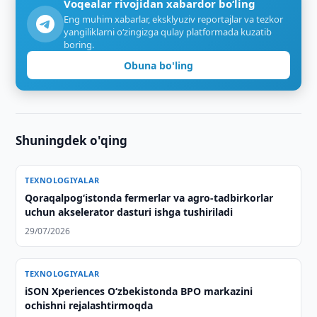
Voqealar rivojidan xabardor bo‘ling
Eng muhim xabarlar, eksklyuziv reportajlar va tezkor
yangiliklarni o‘zingizga qulay platformada kuzatib
boring.
Obuna bo'ling
Shuningdek o'qing
TEXNOLOGIYALAR
Qoraqalpog‘istonda fermerlar va agro-tadbirkorlar
uchun akselerator dasturi ishga tushiriladi
29/07/2026
TEXNOLOGIYALAR
iSON Xperiences Oʻzbekistonda BPO markazini
ochishni rejalashtirmoqda