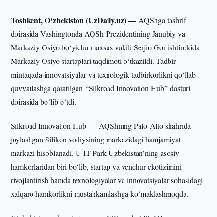
Toshkent, O‘zbekiston (UzDaily.uz) —
AQShga tashrif
doirasida Vashingtonda AQSh Prezidentining Janubiy va
Markaziy Osiyo bo‘yicha maxsus vakili Serjio Gor ishtirokida
Markaziy Osiyo startaplari taqdimoti o‘tkazildi. Tadbir
mintaqada innovatsiyalar va texnologik tadbirkorlikni qo‘llab-
quvvatlashga qaratilgan “Silkroad Innovation Hub” dasturi
doirasida bo‘lib o‘tdi.
Silkroad Innovation Hub — AQShning Palo Alto shahrida
joylashgan Silikon vodiysining markazidagi hamjamiyat
markazi hisoblanadi. U IT Park Uzbekistan’ning asosiy
hamkorlaridan biri bo‘lib, startap va venchur ekotizimini
rivojlantirish hamda texnologiyalar va innovatsiyalar sohasidagi
xalqaro hamkorlikni mustahkamlashga ko‘maklashmoqda.