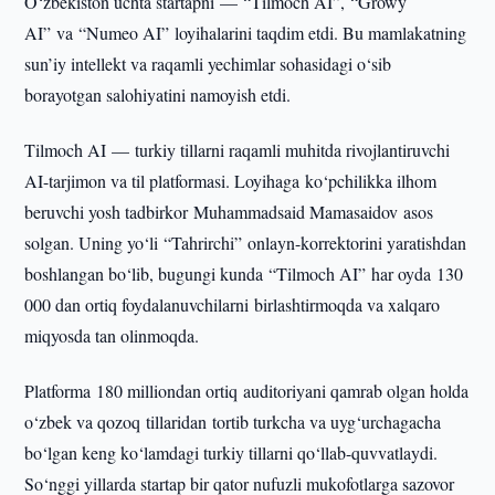
O‘zbekiston uchta startapni — “Tilmoch AI”, “Growy
AI” va “Numeo AI” loyihalarini taqdim etdi. Bu mamlakatning
sun’iy intellekt va raqamli yechimlar sohasidagi o‘sib
borayotgan salohiyatini namoyish etdi.
Tilmoch AI — turkiy tillarni raqamli muhitda rivojlantiruvchi
AI-tarjimon va til platformasi. Loyihaga ko‘pchilikka ilhom
beruvchi yosh tadbirkor Muhammadsaid Mamasaidov asos
solgan. Uning yo‘li “Tahrirchi” onlayn-korrektorini yaratishdan
boshlangan bo‘lib, bugungi kunda “Tilmoch AI” har oyda 130
000 dan ortiq foydalanuvchilarni birlashtirmoqda va xalqaro
miqyosda tan olinmoqda.
Platforma 180 milliondan ortiq auditoriyani qamrab olgan holda
o‘zbek va qozoq tillaridan tortib turkcha va uyg‘urchagacha
bo‘lgan keng ko‘lamdagi turkiy tillarni qo‘llab-quvvatlaydi.
So‘nggi yillarda startap bir qator nufuzli mukofotlarga sazovor