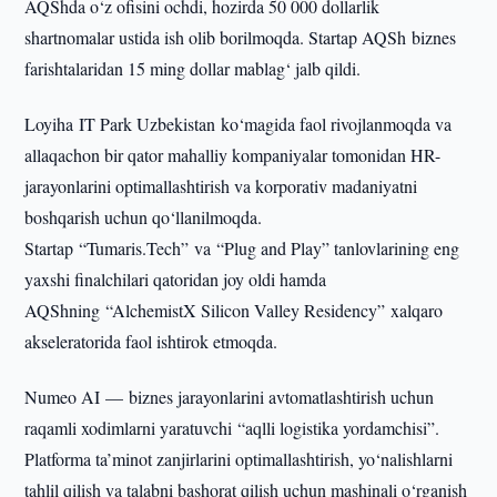
AQShda o‘z ofisini ochdi, hozirda 50 000 dollarlik
shartnomalar ustida ish olib borilmoqda. Startap AQSh biznes
farishtalaridan 15 ming dollar mablag‘ jalb qildi.
Loyiha IT Park Uzbekistan ko‘magida faol rivojlanmoqda va
allaqachon bir qator mahalliy kompaniyalar tomonidan HR-
jarayonlarini optimallashtirish va korporativ madaniyatni
boshqarish uchun qo‘llanilmoqda.
Startap “Tumaris.Tech” va “Plug and Play” tanlovlarining eng
yaxshi finalchilari qatoridan joy oldi hamda
AQShning “AlchemistX Silicon Valley Residency” xalqaro
akseleratorida faol ishtirok etmoqda.
Numeo AI — biznes jarayonlarini avtomatlashtirish uchun
raqamli xodimlarni yaratuvchi “aqlli logistika yordamchisi”.
Platforma ta’minot zanjirlarini optimallashtirish, yo‘nalishlarni
tahlil qilish va talabni bashorat qilish uchun mashinali o‘rganish