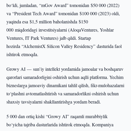
bo‘ldi, jumladan, “mGov Award” tomonidan $50 000 (2022)
va “President Tech Award” tomonidan $100 000 (2023) oldi,
yaqinda esa $1,5 million baholanishda $150
000 miqdoridagi investitsiyalarni (AloqaVentures, Yoshlar
Ventures, IT Park Ventures) jalb qildi. Startap
hozirda “AlchemistX Silicon Valley Residency” dasturida faol
ishtirok etmoqda.
Growy AI — sun’iy intellekt yordamida jamoalar va boshqaruv
qarorlari samaradorligini oshirish uchun aqlli platforma. Yechim
bizneslarga jamoaviy dinamikani tahlil qilish, fikr-mulohazalarni
to‘plashni avtomatlashtirish va samaradorlikni oshirish uchun
shaxsiy tavsiyalarni shakllantirishga yordam beradi.
5 000 dan ortiq kishi “Growy AI” raqamli murabbiylik
bo‘yicha tajriba dasturlarida ishtirok etmoqda. Kompaniya