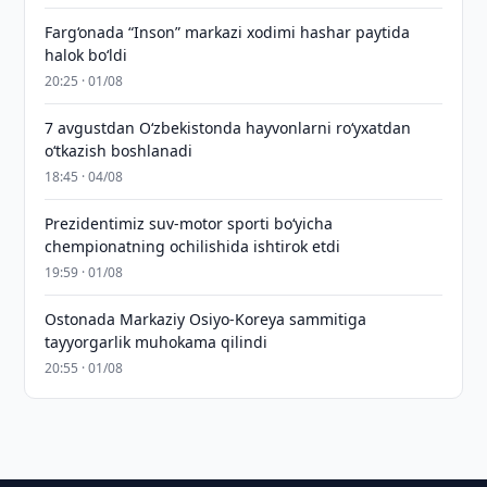
Farg‘onada “Inson” markazi xodimi hashar paytida
halok bo‘ldi
20:25 · 01/08
7 avgustdan O‘zbekistonda hayvonlarni ro‘yxatdan
o‘tkazish boshlanadi
18:45 · 04/08
Prezidentimiz suv-motor sporti bo‘yicha
chempionatning ochilishida ishtirok etdi
19:59 · 01/08
Ostonada Markaziy Osiyo-Koreya sammitiga
tayyorgarlik muhokama qilindi
20:55 · 01/08