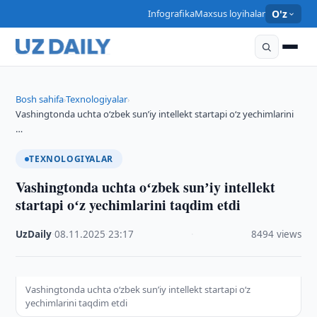
Infografika
Maxsus loyihalar
O'z
Bosh sahifa
Texnologiyalar
›
›
Vashingtonda uchta oʻzbek sunʼiy intellekt startapi oʻz yechimlarini
…
TEXNOLOGIYALAR
Vashingtonda uchta oʻzbek sunʼiy intellekt
startapi oʻz yechimlarini taqdim etdi
UzDaily
·
08.11.2025
·
23:17
·
8494 views
Vashingtonda uchta oʻzbek sunʼiy intellekt startapi oʻz
yechimlarini taqdim etdi