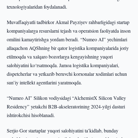
texnologiyalaridan foydalanadi.
Muvaffaqiyatli tadbirkor Akmal Payziyev rahbarligidagi startap
kompaniyalarga resurslarni tejash va operatsion faoliyatda inson
omilini kamaytirishga yordam beradi. “Numeo AI” yechimlari
allaqachon AQShning bir qator logistika kompaniyalarida joriy
etilmoqda va xalqaro bozorlarga kengayishning yuqori
salohiyatini ko‘rsatmoqda. Jamoa logistika kompaniyalari,
dispetcherlar va yetkazib beruvchi korxonalar xodimlari uchun
sun’iy intellekt agentlarini yaratmoqda.
“Numeo AI” Silikon vodiysidagi “AlchemistX Silicon Valley
Residency” yetakchi B2B-akseleratorining 2024-yilgi dasturi
ishtirokchisi hisoblanadi.
Serjio Gor startaplar yuqori salohiyatini ta’kidlab, bunday