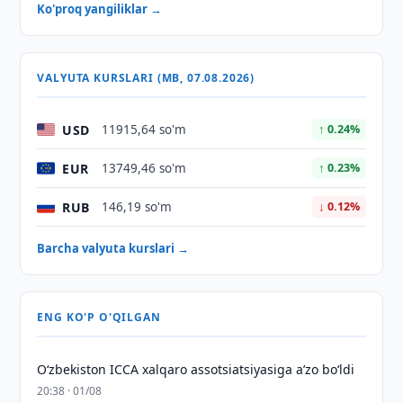
Ko'proq yangiliklar →
VALYUTA KURSLARI (MB, 07.08.2026)
USD
11915,64 so'm
↑ 0.24%
EUR
13749,46 so'm
↑ 0.23%
RUB
146,19 so'm
↓ 0.12%
Barcha valyuta kurslari →
ENG KO'P O'QILGAN
O‘zbekiston ICCA xalqaro assotsiatsiyasiga aʼzo bo‘ldi
20:38 · 01/08