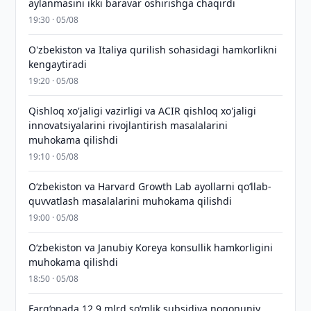
aylanmasini ikki baravar oshirishga chaqirdi
19:30 · 05/08
O'zbekiston va Italiya qurilish sohasidagi hamkorlikni
kengaytiradi
19:20 · 05/08
Qishloq xo'jaligi vazirligi va ACIR qishloq xo'jaligi
innovatsiyalarini rivojlantirish masalalarini
muhokama qilishdi
19:10 · 05/08
Oʻzbekiston va Harvard Growth Lab ayollarni qoʻllab-
quvvatlash masalalarini muhokama qilishdi
19:00 · 05/08
Oʻzbekiston va Janubiy Koreya konsullik hamkorligini
muhokama qilishdi
18:50 · 05/08
Farg‘onada 12,9 mlrd so‘mlik subsidiya noqonuniy