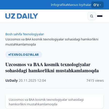
Infografika
Maxsus loyihalar
O'z
Bosh sahifa
Texnologiyalar
›
›
Uzcosmos va BAA kosmik texnologiyalar sohasidagi hamkorlikni
mustahkamlamoqda
TEXNOLOGIYALAR
Uzcosmos va BAA kosmik texnologiyalar
sohasidagi hamkorlikni mustahkamlamoqda
UzDaily
·
20.11.2025
·
12:04
·
7415 views
Uzcosmos va BAA kosmik texnologiyalar sohasidagi
hamkorlikni mustahkamlamoqda