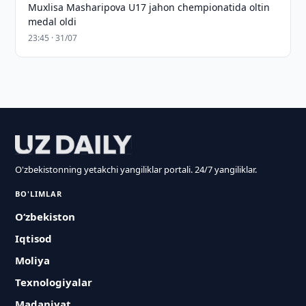
Muxlisa Masharipova U17 jahon chempionatida oltin
medal oldi
23:45 · 31/07
O'zbekistonning yetakchi yangiliklar portali. 24/7 yangiliklar.
BO'LIMLAR
O‘zbekiston
Iqtisod
Moliya
Texnologiyalar
Madaniyat