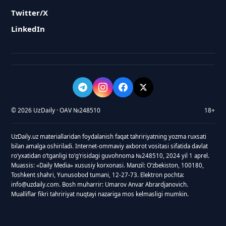
Twitter/X
LinkedIn
© 2026 UzDaily · OAV №248510
18+
UzDaily.uz materiallaridan foydalanish faqat tahririyatning yozma ruxsati
bilan amalga oshiriladi. Internet-ommaviy axborot vositasi sifatida davlat
roʻyxatidan oʻtganligi toʻgʻrisidagi guvohnoma №248510, 2024 yil 1 aprel.
Muassis: «Daily Media» xususiy korxonasi. Manzil: Oʻzbekiston, 100180,
Toshkent shahri, Yunusobod tumani, 12-27-73. Elektron pochta:
info@uzdaily.com. Bosh muharrir: Umarov Anvar Abrardjanovich.
Mualliflar fikri tahririyat nuqtayi nazariga mos kelmasligi mumkin.