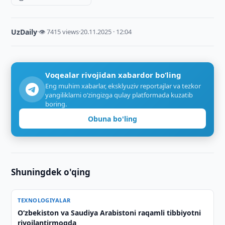
UzDaily
·
👁 7415 views
·
20.11.2025 · 12:04
Voqealar rivojidan xabardor bo‘ling
Eng muhim xabarlar, eksklyuziv reportajlar va tezkor
yangiliklarni o‘zingizga qulay platformada kuzatib
boring.
Obuna bo'ling
Shuningdek o'qing
TEXNOLOGIYALAR
Oʻzbekiston va Saudiya Arabistoni raqamli tibbiyotni
rivojlantirmoqda