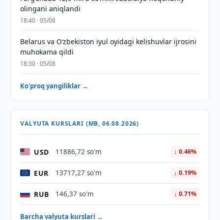
olingani aniqlandi
18:40 · 05/08
Belarus va O‘zbekiston iyul oyidagi kelishuvlar ijrosini
muhokama qildi
18:30 · 05/08
Ko'proq yangiliklar →
VALYUTA KURSLARI (MB, 06.08.2026)
USD
11886,72 so'm
↓ 0.46%
EUR
13717,27 so'm
↓ 0.19%
RUB
146,37 so'm
↓ 0.71%
Barcha valyuta kurslari →