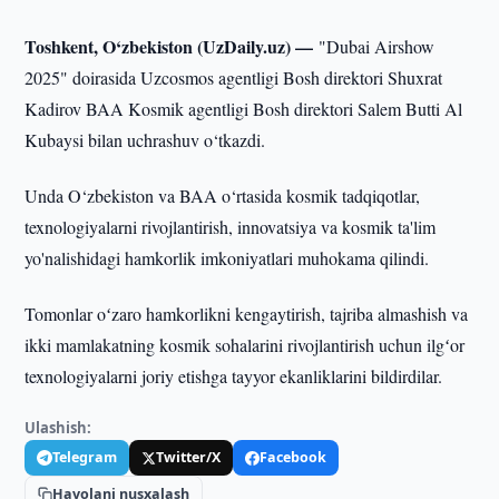
Toshkent, O‘zbekiston (UzDaily.uz) —
"Dubai Airshow
2025" doirasida Uzcosmos agentligi Bosh direktori Shuxrat
Kadirov BAA Kosmik agentligi Bosh direktori Salem Butti Al
Kubaysi bilan uchrashuv o‘tkazdi.
Unda O‘zbekiston va BAA o‘rtasida kosmik tadqiqotlar,
texnologiyalarni rivojlantirish, innovatsiya va kosmik ta'lim
yo'nalishidagi hamkorlik imkoniyatlari muhokama qilindi.
Tomonlar oʻzaro hamkorlikni kengaytirish, tajriba almashish va
ikki mamlakatning kosmik sohalarini rivojlantirish uchun ilgʻor
texnologiyalarni joriy etishga tayyor ekanliklarini bildirdilar.
Ulashish:
Telegram
Twitter/X
Facebook
Havolani nusxalash