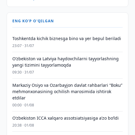
ENG KO'P O'QILGAN
Toshkentda kichik biznesga bino va yer bepul beriladi
23:07 · 31/07
Oʻzbekiston va Latviya haydovchilarni tayyorlashning
yangi tizimini tayyorlamoqda
09:30 · 31/07
Markaziy Osiyo va Ozarbayjon davlat rahbarlari “Boku”
mehmonxonasining ochilish marosimida ishtirok
etdilar
00:00 · 01/08
O‘zbekiston ICCA xalqaro assotsiatsiyasiga aʼzo bo‘ldi
20:38 · 01/08