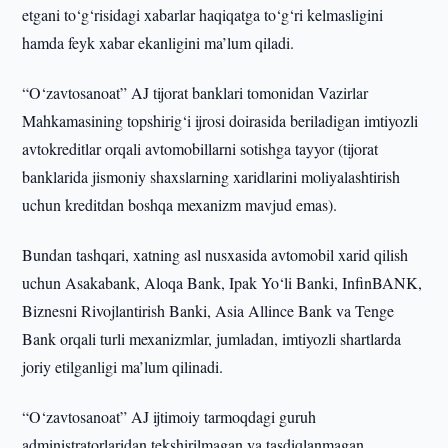
etgani to‘g‘risidagi xabarlar haqiqatga to‘g‘ri kelmasligini
hamda feyk xabar ekanligini ma’lum qiladi.
“O‘zavtosanoat” AJ tijorat banklari tomonidan Vazirlar
Mahkamasining topshirig‘i ijrosi doirasida beriladigan imtiyozli
avtokreditlar orqali avtomobillarni sotishga tayyor (tijorat
banklarida jismoniy shaxslarning xaridlarini moliyalashtirish
uchun kreditdan boshqa mexanizm mavjud emas).
Bundan tashqari, xatning asl nusxasida avtomobil xarid qilish
uchun Asakabank, Aloqa Bank, Ipak Yo‘li Banki, InfinBANK,
Biznesni Rivojlantirish Banki, Asia Allince Bank va Tenge
Bank orqali turli mexanizmlar, jumladan, imtiyozli shartlarda
joriy etilganligi ma’lum qilinadi.
“O‘zavtosanoat” AJ ijtimoiy tarmoqdagi guruh
administratorlaridan tekshirilmagan va tasdiqlanmagan