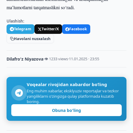
ma’lumotlarni tarqatmaslikni so‘radi.
Ulashish:
Telegram
Twitter/X
Facebook
Havolani nusxalash
Dilafro'z Niyazova
·
👁 1233 views
·
11.01.2025 · 23:55
Voqealar rivojidan xabardor bo‘ling
Eng muhim xabarlar, eksklyuziv reportajlar va tezkor
yangiliklarni o‘zingizga qulay platformada kuzatib
boring.
Obuna bo'ling