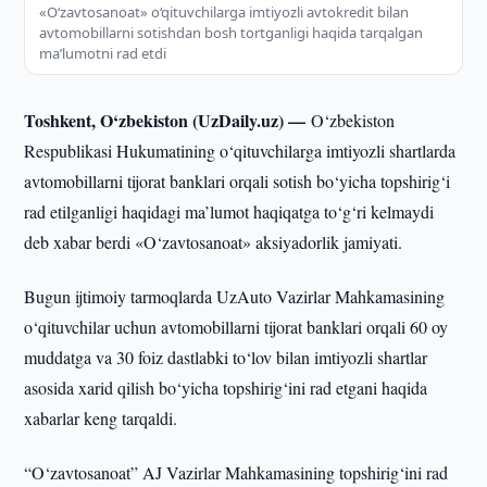
«O‘zavtosanoat» o‘qituvchilarga imtiyozli avtokredit bilan
avtomobillarni sotishdan bosh tortganligi haqida tarqalgan
ma’lumotni rad etdi
Toshkent, O‘zbekiston (UzDaily.uz) —
O‘zbekiston
Respublikasi Hukumatining o‘qituvchilarga imtiyozli shartlarda
avtomobillarni tijorat banklari orqali sotish bo‘yicha topshirig‘i
rad etilganligi haqidagi ma’lumot haqiqatga to‘g‘ri kelmaydi
deb xabar berdi «O‘zavtosanoat» aksiyadorlik jamiyati.
Bugun ijtimoiy tarmoqlarda UzAuto Vazirlar Mahkamasining
o‘qituvchilar uchun avtomobillarni tijorat banklari orqali 60 oy
muddatga va 30 foiz dastlabki to‘lov bilan imtiyozli shartlar
asosida xarid qilish bo‘yicha topshirig‘ini rad etgani haqida
xabarlar keng tarqaldi.
“O‘zavtosanoat” AJ Vazirlar Mahkamasining topshirig‘ini rad