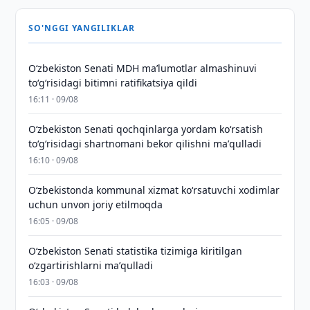
SO'NGGI YANGILIKLAR
Oʻzbekiston Senati MDH maʼlumotlar almashinuvi
toʻgʻrisidagi bitimni ratifikatsiya qildi
16:11 · 09/08
Oʻzbekiston Senati qochqinlarga yordam koʻrsatish
toʻgʻrisidagi shartnomani bekor qilishni maʼqulladi
16:10 · 09/08
Oʻzbekistonda kommunal xizmat koʻrsatuvchi xodimlar
uchun unvon joriy etilmoqda
16:05 · 09/08
Oʻzbekiston Senati statistika tizimiga kiritilgan
oʻzgartirishlarni maʼqulladi
16:03 · 09/08