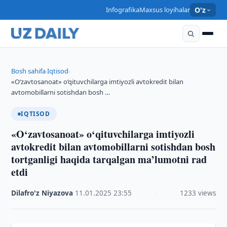
Infografika
Maxsus loyihalar
O'z
Bosh sahifa
Iqtisod
›
›
«O‘zavtosanoat» o‘qituvchilarga imtiyozli avtokredit bilan
avtomobillarni sotishdan bosh …
IQTISOD
«O‘zavtosanoat» o‘qituvchilarga imtiyozli
avtokredit bilan avtomobillarni sotishdan bosh
tortganligi haqida tarqalgan ma’lumotni rad
etdi
Dilafro'z Niyazova
·
11.01.2025
·
23:55
·
1233 views