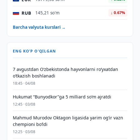
RUB
145,21 so'm
↓ 0.67%
Barcha valyuta kurslari →
ENG KO'P O'QILGAN
7 avgustdan O‘zbekistonda hayvonlarni ro‘yxatdan
o‘tkazish boshlanadi
18:45 · 04/08
Hukumat “Bunyodkor”ga 5 milliard so‘m ajratdi
12:45 · 03/08
Mahmud Murodov Oktagon ligasida yarim og‘ir vazn
chempioni bo‘ldi
12:25 · 03/08