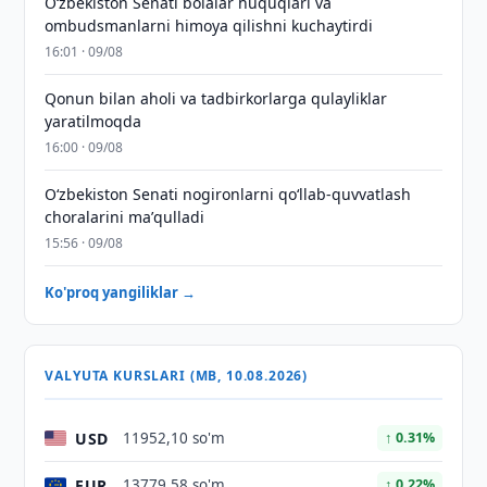
Oʻzbekiston Senati bolalar huquqlari va
ombudsmanlarni himoya qilishni kuchaytirdi
16:01 · 09/08
Qonun bilan aholi va tadbirkorlarga qulayliklar
yaratilmoqda
16:00 · 09/08
Oʻzbekiston Senati nogironlarni qoʻllab-quvvatlash
choralarini maʼqulladi
15:56 · 09/08
Ko'proq yangiliklar →
VALYUTA KURSLARI (MB, 10.08.2026)
USD
11952,10 so'm
↑ 0.31%
EUR
13779,58 so'm
↑ 0.22%