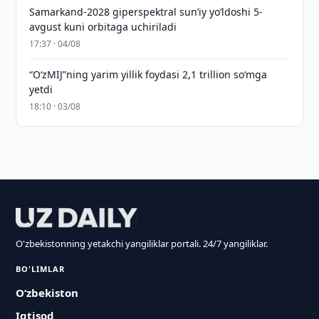
Samarkand-2028 giperspektral sun’iy yo‘ldoshi 5-
avgust kuni orbitaga uchiriladi
17:37 · 04/08
“O‘zMIJ”ning yarim yillik foydasi 2,1 trillion so‘mga
yetdi
18:10 · 03/08
O'zbekistonning yetakchi yangiliklar portali. 24/7 yangiliklar.
BO'LIMLAR
O‘zbekiston
Iqtisod