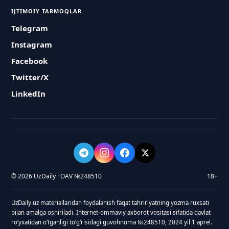
IJTIMOIY TARMOQLAR
Telegram
Instagram
Facebook
Twitter/X
LinkedIn
© 2026 UzDaily · OAV №248510
18+
UzDaily.uz materiallaridan foydalanish faqat tahririyatning yozma ruxsati
bilan amalga oshiriladi. Internet-ommaviy axborot vositasi sifatida davlat
roʻyxatidan oʻtganligi toʻgʻrisidagi guvohnoma №248510, 2024 yil 1 aprel.