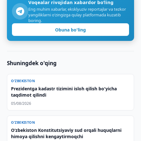
Voqealar rivojidan xabardor bo‘ling
Eng muhim xabarlar, eksklyuziv reportajlar va tezkor
yangiliklarni o‘zingizga qulay platformada kuzatib
boring.
Obuna bo'ling
Shuningdek o'qing
O‘ZBEKISTON
Prezidentga kadastr tizimini isloh qilish bo'yicha
taqdimot qilindi
05/08/2026
O‘ZBEKISTON
Oʻzbekiston Konstitutsiyaviy sud orqali huquqlarni
himoya qilishni kengaytirmoqchi