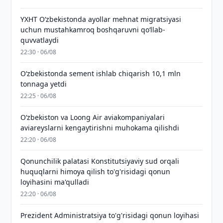
YXHT O‘zbekistonda ayollar mehnat migratsiyasi
uchun mustahkamroq boshqaruvni qo‘llab-
quvvatlaydi
22:30 · 06/08
O‘zbekistonda sement ishlab chiqarish 10,1 mln
tonnaga yetdi
22:25 · 06/08
Oʻzbekiston va Loong Air aviakompaniyalari
aviareyslarni kengaytirishni muhokama qilishdi
22:20 · 06/08
Qonunchilik palatasi Konstitutsiyaviy sud orqali
huquqlarni himoya qilish to'g'risidagi qonun
loyihasini ma'qulladi
22:20 · 06/08
Prezident Administratsiya to'g'risidagi qonun loyihasi