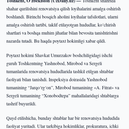
Toshkent, O’zbekiston (UzDaily.uz) —
Toshkent shahrida
shahar qurilishini renovatsiya qilish loyihalarini amalga oshirish
boshlandi. Birinchi bosqich aholini loyihalar tafsilotlari, ularni
amalga oshirish tartibi, taklif etilayotgan hududlar, ko‘chirish
shartlari va boshqa muhim jihatlar bilan bevosita tanishtirishni
nazarda tutadi. Bu haqda poytaxt hokimligi xabar qildi.
Poytaxt hokimi Shavkat Umurzakov boshchiligidagi ishchi
guruh Toshkentning Yashnobod, Mirobod va Sergeli
tumanlarida renovatsiya hududlarida tashkil etilgan shtablar
faoliyati bilan tanishdi. Inspeksiya doirasida Yashnobod
tumanining “Jarqo‘rg‘on”, Mirobod tumanining «A. Fitrat» va
Sergeli tumanining “Xonobodtepa” mahallalaridagi shtablarga
tashrif buyurildi.
Qayd etilishicha, bunday shtablar har bir renovatsiya hududida
faoliyat yuritadi. Ular tarkibiga hokimliklar, prokuratura, ichki