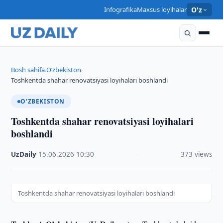
Infografika
Maxsus loyihalar
O'z
Bosh sahifa
O‘zbekiston
›
›
Toshkentda shahar renovatsiyasi loyihalari boshlandi
O‘ZBEKISTON
Toshkentda shahar renovatsiyasi loyihalari
boshlandi
UzDaily
·
15.06.2026
·
10:30
·
373 views
Toshkentda shahar renovatsiyasi loyihalari boshlandi