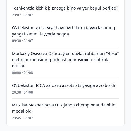
Toshkentda kichik biznesga bino va yer bepul beriladi
23:07 · 31/07
Oʻzbekiston va Latviya haydovchilarni tayyorlashning
yangi tizimini tayyorlamoqda
09:30 · 31/07
Markaziy Osiyo va Ozarbayjon davlat rahbarlari “Boku”
mehmonxonasining ochilish marosimida ishtirok
etdilar
00:00 · 01/08
O‘zbekiston ICCA xalqaro assotsiatsiyasiga aʼzo bo‘ldi
20:38 · 01/08
Muxlisa Masharipova U17 jahon chempionatida oltin
medal oldi
23:45 · 31/07