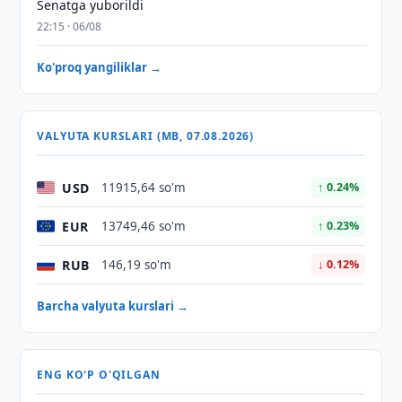
Senatga yuborildi
22:15 · 06/08
Ko'proq yangiliklar →
VALYUTA KURSLARI (MB, 07.08.2026)
USD
11915,64 so'm
↑ 0.24%
EUR
13749,46 so'm
↑ 0.23%
RUB
146,19 so'm
↓ 0.12%
Barcha valyuta kurslari →
ENG KO'P O'QILGAN