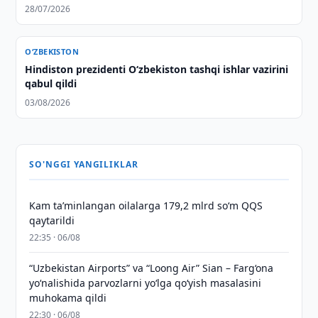
28/07/2026
O‘ZBEKISTON
Hindiston prezidenti O‘zbekiston tashqi ishlar vazirini
qabul qildi
03/08/2026
SO'NGGI YANGILIKLAR
Kam taʼminlangan oilalarga 179,2 mlrd so‘m QQS
qaytarildi
22:35 · 06/08
“Uzbekistan Airports” va “Loong Air” Sian – Farg‘ona
yo‘nalishida parvozlarni yo‘lga qo‘yish masalasini
muhokama qildi
22:30 · 06/08