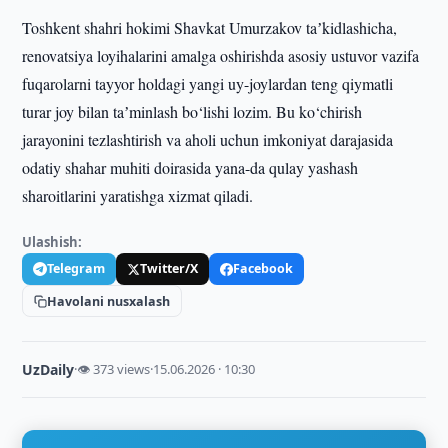
Toshkent shahri hokimi Shavkat Umurzakov taʼkidlashicha,
renovatsiya loyihalarini amalga oshirishda asosiy ustuvor vazifa
fuqarolarni tayyor holdagi yangi uy-joylardan teng qiymatli
turar joy bilan taʼminlash bo‘lishi lozim. Bu ko‘chirish
jarayonini tezlashtirish va aholi uchun imkoniyat darajasida
odatiy shahar muhiti doirasida yana-da qulay yashash
sharoitlarini yaratishga xizmat qiladi.
Ulashish:
Telegram
Twitter/X
Facebook
Havolani nusxalash
UzDaily
·
👁 373 views
·
15.06.2026 · 10:30