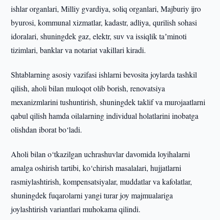
ishlar organlari, Milliy gvardiya, soliq organlari, Majburiy ijro
byurosi, kommunal xizmatlar, kadastr, adliya, qurilish sohasi
idoralari, shuningdek gaz, elektr, suv va issiqlik taʼminoti
tizimlari, banklar va notariat vakillari kiradi.
Shtablarning asosiy vazifasi ishlarni bevosita joylarda tashkil
qilish, aholi bilan muloqot olib borish, renovatsiya
mexanizmlarini tushuntirish, shuningdek taklif va murojaatlarni
qabul qilish hamda oilalarning individual holatlarini inobatga
olishdan iborat bo‘ladi.
Aholi bilan o‘tkazilgan uchrashuvlar davomida loyihalarni
amalga oshirish tartibi, ko‘chirish masalalari, hujjatlarni
rasmiylashtirish, kompensatsiyalar, muddatlar va kafolatlar,
shuningdek fuqarolarni yangi turar joy majmualariga
joylashtirish variantlari muhokama qilindi.