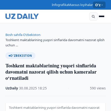
Infografika
Maxsus loyihalar
O'z
Bosh sahifa
O‘zbekiston
›
›
Toshkent maktablarining yuqori sinflarida davomatni nazorat qilish
uchun …
O‘ZBEKISTON
Toshkent maktablarining yuqori sinflarida
davomatni nazorat qilish uchun kameralar
o‘rnatiladi
UzDaily
·
30.08.2025
·
18:25
·
590 views
Toshkent maktablarining yuqori sinflarida davomatni nazorat