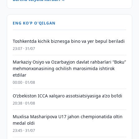
ENG KO'P O'QILGAN
Toshkentda kichik biznesga bino va yer bepul beriladi
23:07 · 31/07
Markaziy Osiyo va Ozarbayjon davlat rahbarlari “Boku”
mehmonxonasining ochilish marosimida ishtirok
etdilar
00:00 · 01/08
O‘zbekiston ICCA xalqaro assotsiatsiyasiga aʼzo bo‘ldi
20:38 · 01/08
Muxlisa Masharipova U17 jahon chempionatida oltin
medal oldi
23:45 · 31/07