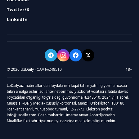
Twitter/X
LinkedIn
© 2026 UzDaily · OAV №248510
18+
UzDaily.uz materiallaridan foydalanish faqat tahririyatning yozma ruxsati
bilan amalga oshiriladi. Internet-ommaviy axborot vositasi sifatida davlat
roʻyxatidan oʻtganligi toʻgʻrisidagi guvohnoma №248510, 2024 yil 1 aprel.
Muassis: «Daily Media» xususiy korxonasi. Manzil: Oʻzbekiston, 100180,
Toshkent shahri, Yunusobod tumani, 12-27-73. Elektron pochta:
info@uzdaily.com. Bosh muharrir: Umarov Anvar Abrardjanovich.
Mualliflar fikri tahririyat nuqtayi nazariga mos kelmasligi mumkin.