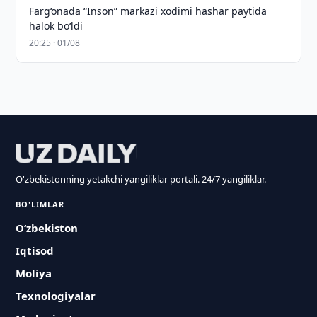
Farg‘onada “Inson” markazi xodimi hashar paytida
halok bo‘ldi
20:25 · 01/08
O'zbekistonning yetakchi yangiliklar portali. 24/7 yangiliklar.
BO'LIMLAR
O‘zbekiston
Iqtisod
Moliya
Texnologiyalar