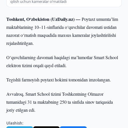
qilish uchun kameralar o‘rnatiladi
Toshkent, O‘zbekiston (UzDaily.uz) —
Poytaxt umumtaʼlim
maktablarining 10–11-sinflarida o‘quvchilar davomati ustidan
nazorat o‘rnatish maqsadida maxsus kameralar joylashtirilishi
rejalashtirilgan.
O‘quvchilarning davomati haqidagi maʼlumotlar Smart School
elektron tizimi orqali qayd etiladi.
Tegishli farmoyish poytaxt hokimi tomonidan imzolangan.
Avvalroq, Smart School tizimi Toshkentning Olmazor
tumanidagi 31 ta maktabning 250 ta sinfida sinov tariqasida
joriy etilgan edi.
Ulashish: