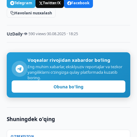
Telegram
Twitter/X
Facebook
Havolani nusxalash
UzDaily
·
👁 590 views
·
30.08.2025 · 18:25
Voqealar rivojidan xabardor bo‘ling
Eng muhim xabarlar, eksklyuziv reportajlar va tezkor
yangiliklarni o‘zingizga qulay platformada kuzatib
boring.
Obuna bo'ling
Shuningdek o'qing
O‘ZBEKISTON