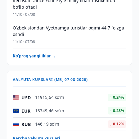
Red Bull Dance Your Style milliy finali Toshkentda
bo'lib o'tadi
11:10 · 07/08
O‘zbekistondan Vyetnamga turistlar oqimi 44,7 foizga
oshdi
11:10 · 07/08
Ko'proq yangiliklar →
VALYUTA KURSLARI (MB, 07.08.2026)
USD
11915,64 so'm
↑ 0.24%
EUR
13749,46 so'm
↑ 0.23%
RUB
146,19 so'm
↓ 0.12%
Barcha valyuta kurslari →