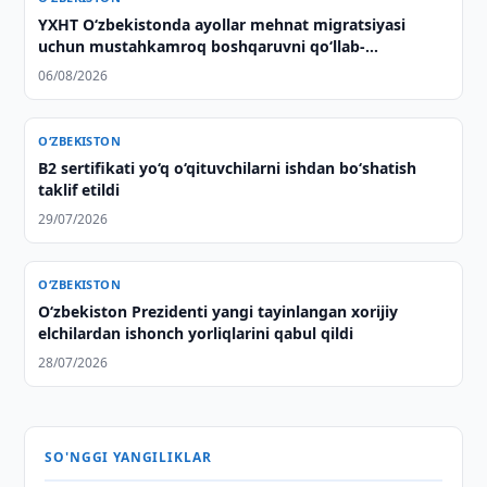
YXHT O‘zbekistonda ayollar mehnat migratsiyasi
uchun mustahkamroq boshqaruvni qo‘llab-
quvvatlaydi
06/08/2026
O‘ZBEKISTON
B2 sertifikati yo‘q o‘qituvchilarni ishdan bo‘shatish
taklif etildi
29/07/2026
O‘ZBEKISTON
Oʻzbekiston Prezidenti yangi tayinlangan xorijiy
elchilardan ishonch yorliqlarini qabul qildi
28/07/2026
SO'NGGI YANGILIKLAR