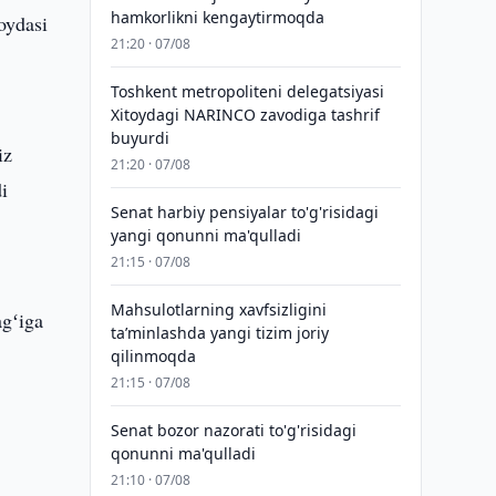
hamkorlikni kengaytirmoqda
oydasi
21:20 · 07/08
Toshkent metropoliteni delegatsiyasi
Xitoydagi NARINCO zavodiga tashrif
buyurdi
iz
21:20 · 07/08
i
Senat harbiy pensiyalar to'g'risidagi
yangi qonunni ma'qulladi
21:15 · 07/08
Mahsulotlarning xavfsizligini
agʻiga
taʼminlashda yangi tizim joriy
qilinmoqda
21:15 · 07/08
Senat bozor nazorati to'g'risidagi
qonunni ma'qulladi
21:10 · 07/08