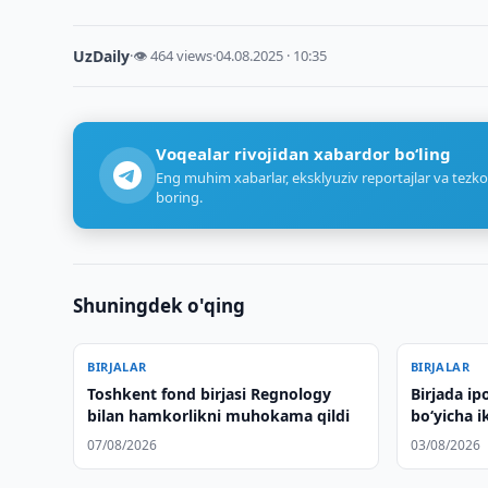
UzDaily
·
👁 464 views
·
04.08.2025 · 10:35
Voqealar rivojidan xabardor bo‘ling
Eng muhim xabarlar, eksklyuziv reportajlar va tezko
boring.
Shuningdek o'qing
BIRJALAR
BIRJALAR
Toshkent fond birjasi Regnology
Birjada ip
bilan hamkorlikni muhokama qildi
bo‘yicha i
oshirildi
07/08/2026
03/08/2026