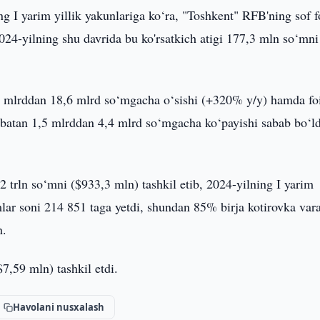
ng I yarim yillik yakunlariga ko‘ra, "Toshkent" RFB'ning sof f
24-yilning shu davrida bu ko'rsatkich atigi 177,3 mln so‘mni
4 mlrddan 18,6 mlrd so‘mgacha o‘sishi (+320% y/y) hamda fo
sbatan 1,5 mlrddan 4,4 mlrd so‘mgacha ko‘payishi sabab bo‘ld
trln so‘mni ($933,3 mln) tashkil etib, 2024-yilning I yarim
mlar soni 214 851 taga yetdi, shundan 85% birja kotirovka var
n.
7,59 mln) tashkil etdi.
Havolani nusxalash