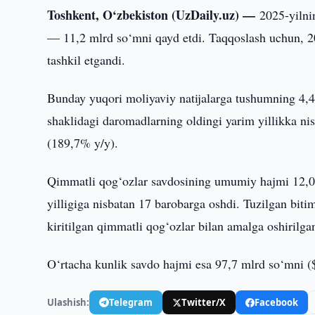
Toshkent, O‘zbekiston (UzDaily.uz) —
2025-yilni
— 11,2 mlrd so‘mni qayd etdi. Taqqoslash uchun, 20
tashkil etgandi.
Bunday yuqori moliyaviy natijalarga tushumning 4,
shaklidagi daromadlarning oldingi yarim yillikka ni
(189,7% y/y).
Qimmatli qog‘ozlar savdosining umumiy hajmi 12,02 
yilligiga nisbatan 17 barobarga oshdi. Tuzilgan biti
kiritilgan qimmatli qog‘ozlar bilan amalga oshirilga
O‘rtacha kunlik savdo hajmi esa 97,7 mlrd so‘mni ($
Ulashish:
Telegram
Twitter/X
Facebook