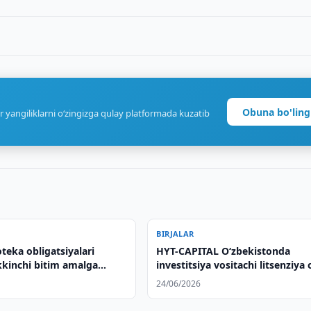
Obuna bo'ling
r yangiliklarni o‘zingizga qulay platformada kuzatib
BIRJALAR
oteka obligatsiyalari
HYT-CAPITAL O‘zbekistonda
kkinchi bitim amalga
investitsiya vositachi litsenziya 
24/06/2026