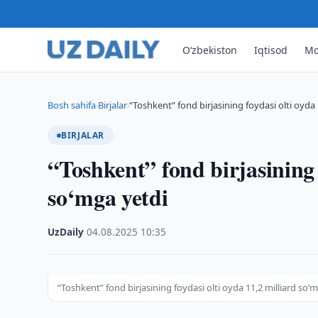
O‘zbekiston
Iqtisod
Mo
Bosh sahifa
Birjalar
“Toshkent” fond birjasining foydasi olti oyda 
›
›
BIRJALAR
“Toshkent” fond birjasining 
so‘mga yetdi
UzDaily
·
04.08.2025
·
10:35
“Toshkent” fond birjasining foydasi olti oyda 11,2 milliard so‘