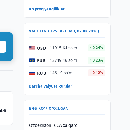
Ko'proq yangiliklar →
VALYUTA KURSLARI (MB, 07.08.2026)
USD
11915,64 so'm
↑ 0.24%
EUR
13749,46 so'm
↑ 0.23%
RUB
146,19 so'm
↓ 0.12%
Barcha valyuta kurslari →
ENG KO'P O'QILGAN
oldi
O‘zbekiston ICCA xalqaro