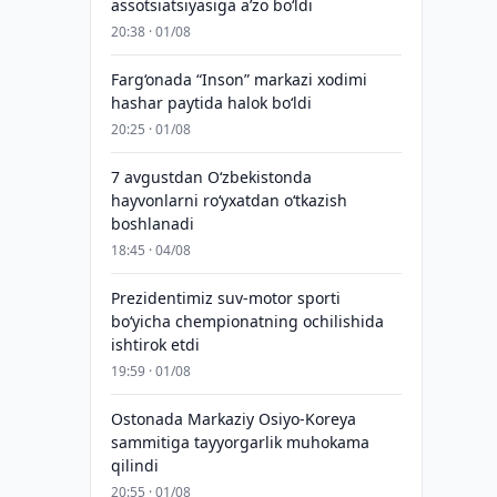
assotsiatsiyasiga aʼzo bo‘ldi
20:38 · 01/08
Farg‘onada “Inson” markazi xodimi
hashar paytida halok bo‘ldi
20:25 · 01/08
7 avgustdan O‘zbekistonda
hayvonlarni ro‘yxatdan o‘tkazish
boshlanadi
18:45 · 04/08
Prezidentimiz suv-motor sporti
bo‘yicha chempionatning ochilishida
ishtirok etdi
19:59 · 01/08
Ostonada Markaziy Osiyo-Koreya
sammitiga tayyorgarlik muhokama
qilindi
20:55 · 01/08