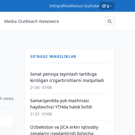
Infografika
Maxsus loyihalar
O'z
Media OutReach Newswire
SO'NGGI YANGILIKLAR
Senat pensiya tayinlash tartibiga
kiritilgan o'zgartirishlarni ma'qulladi
21:30 · 07/08
4 views
Samarqandda yuk mashinasi
haydovchisi YTHda halok bo‘ldi
21:25 · 07/08
Oʻzbekiston va JICA erkin iqtisodiy
zonalarni rivojlantirish boʻyicha