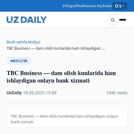
Infografika
Maxsus loyihalar
O'z
Bosh sahifa
Moliya
›
›
TBC Business — dam olish kunlarida ham ishlaydigan …
MOLIYA
TBC Business — dam olish kunlarida ham
ishlaydigan onlayn bank xizmati
UzDaily
·
18.08.2025
·
15:00
·
1046 views
TBC Business — dam olish kunlarida ham ishlaydigan onlayn
bank xizmati