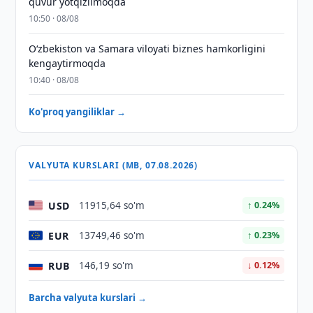
quvur yotqizilmoqda
10:50 · 08/08
Oʻzbekiston va Samara viloyati biznes hamkorligini
kengaytirmoqda
10:40 · 08/08
Ko'proq yangiliklar →
VALYUTA KURSLARI (MB, 07.08.2026)
USD
11915,64 so'm
↑ 0.24%
EUR
13749,46 so'm
↑ 0.23%
RUB
146,19 so'm
↓ 0.12%
Barcha valyuta kurslari →