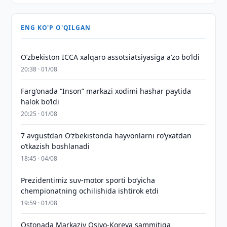
ENG KO'P O'QILGAN
O‘zbekiston ICCA xalqaro assotsiatsiyasiga aʼzo bo‘ldi
20:38 · 01/08
Farg‘onada “Inson” markazi xodimi hashar paytida
halok bo‘ldi
20:25 · 01/08
7 avgustdan O‘zbekistonda hayvonlarni ro‘yxatdan
o‘tkazish boshlanadi
18:45 · 04/08
Prezidentimiz suv-motor sporti bo‘yicha
chempionatning ochilishida ishtirok etdi
19:59 · 01/08
Ostonada Markaziy Osiyo-Koreya sammitiga