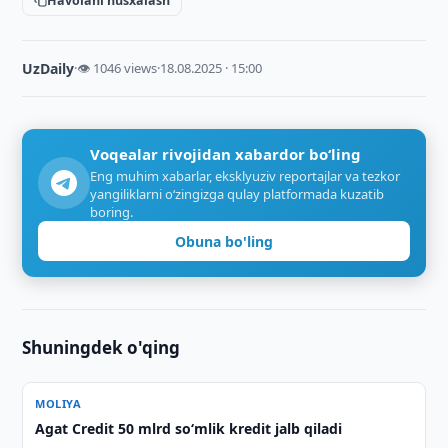
Havolani nusxalash
UzDaily
·
👁 1046 views
·
18.08.2025 · 15:00
Voqealar rivojidan xabardor bo‘ling
Eng muhim xabarlar, eksklyuziv reportajlar va tezkor
yangiliklarni o‘zingizga qulay platformada kuzatib
boring.
Obuna bo'ling
Shuningdek o'qing
MOLIYA
Agat Credit 50 mlrd so‘mlik kredit jalb qiladi