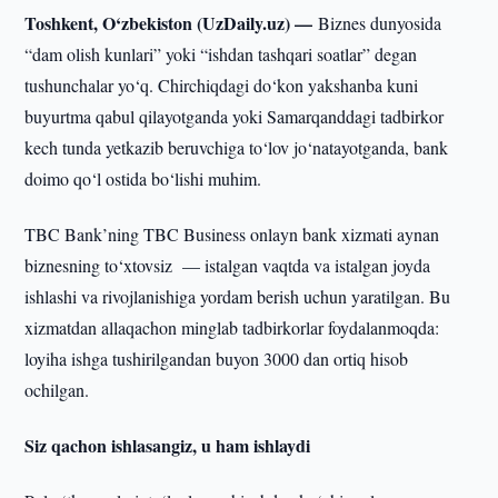
Toshkent, O‘zbekiston (UzDaily.uz) —
Biznes dunyosida
“dam olish kunlari” yoki “ishdan tashqari soatlar” degan
tushunchalar yo‘q. Chirchiqdagi do‘kon yakshanba kuni
buyurtma qabul qilayotganda yoki Samarqanddagi tadbirkor
kech tunda yetkazib beruvchiga to‘lov jo‘natayotganda, bank
doimo qo‘l ostida bo‘lishi muhim.
TBC Bank’ning TBC Business onlayn bank xizmati aynan
biznesning to‘xtovsiz — istalgan vaqtda va istalgan joyda
ishlashi va rivojlanishiga yordam berish uchun yaratilgan. Bu
xizmatdan allaqachon minglab tadbirkorlar foydalanmoqda:
loyiha ishga tushirilgandan buyon 3000 dan ortiq hisob
ochilgan.
Siz qachon ishlasangiz, u ham ishlaydi