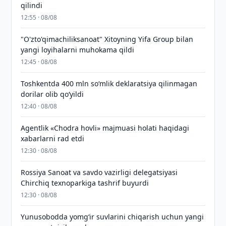
qilindi
12:55 · 08/08
"O'zto'qimachiliksanoat" Xitoyning Yifa Group bilan
yangi loyihalarni muhokama qildi
12:45 · 08/08
Toshkentda 400 mln so‘mlik deklaratsiya qilinmagan
dorilar olib qo‘yildi
12:40 · 08/08
Agentlik «Chodra hovli» majmuasi holati haqidagi
xabarlarni rad etdi
12:30 · 08/08
Rossiya Sanoat va savdo vazirligi delegatsiyasi
Chirchiq texnoparkiga tashrif buyurdi
12:30 · 08/08
Yunusobodda yomg‘ir suvlarini chiqarish uchun yangi