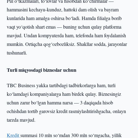
Pul o‘tkazmalari, to‘lovlar va hisobdan ko‘chirmalar —
hammasini kechayu-kunduz, hattoki dam olish va bayram
kunlarida ham amalga oshirsa bo‘ladi. Hamda filialga borib
vaqt yo‘qotish shart emas — buning uchun qulay platforma
mavjud. Undan kompyuterda ham, telefonda ham foydalanish
mumkin. Ortiqcha qog‘ozbozliksiz. Shakllar sodda, jarayonlar
tushunarli.
Turli miqyosdagi bizneslar uchun
TBC Business yakka tartibdagi tadbirkorlarga ham, turli
ko‘lamdagi kompaniyalarga ham birdek qulay. Biznesingiz
uchun zarur bo‘lgan hamma narsa — 3 daqiqada hisob
ochishdan tortib garovsiz kredit rasmiylashtirishgacha, onlayn
tarzda mavjud.
Kredit
summasi 10 mln so‘mdan 300 mln so‘mgacha, yillik