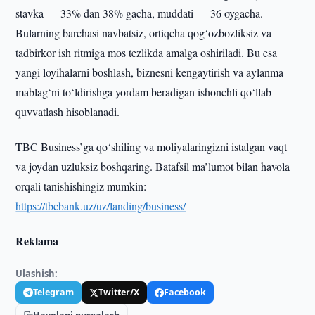
stavka — 33% dan 38% gacha, muddati — 36 oygacha.
Bularning barchasi navbatsiz, ortiqcha qog‘ozbozliksiz va
tadbirkor ish ritmiga mos tezlikda amalga oshiriladi. Bu esa
yangi loyihalarni boshlash, biznesni kengaytirish va aylanma
mablag‘ni to‘ldirishga yordam beradigan ishonchli qo‘llab-
quvvatlash hisoblanadi.
TBC Business’ga qo‘shiling va moliyalaringizni istalgan vaqt
va joydan uzluksiz boshqaring. Batafsil ma’lumot bilan havola
orqali tanishishingiz mumkin:
https://tbcbank.uz/uz/landing/business/
Reklama
Ulashish:
Telegram
Twitter/X
Facebook