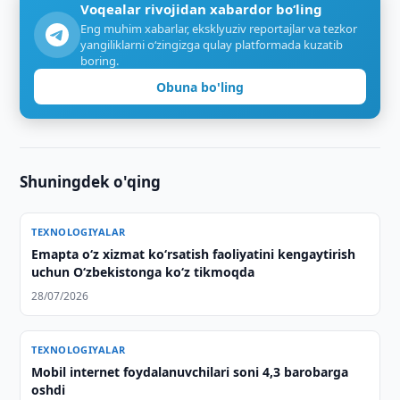
Voqealar rivojidan xabardor bo‘ling
Eng muhim xabarlar, eksklyuziv reportajlar va tezkor
yangiliklarni o‘zingizga qulay platformada kuzatib
boring.
Obuna bo'ling
Shuningdek o'qing
TEXNOLOGIYALAR
Emapta oʻz xizmat koʻrsatish faoliyatini kengaytirish
uchun Oʻzbekistonga koʻz tikmoqda
28/07/2026
TEXNOLOGIYALAR
Mobil internet foydalanuvchilari soni 4,3 barobarga
oshdi