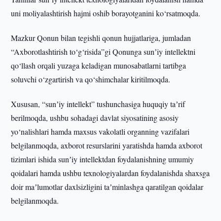
uni moliyalashtirish hajmi oshib borayotganini ko‘rsatmoqda.
Mazkur Qonun bilan tegishli qonun hujjatlariga, jumladan
“Axborotlashtirish to‘g‘risida”gi Qonunga sunʼiy intellektni
qo‘llash orqali yuzaga keladigan munosabatlarni tartibga
soluvchi o‘zgartirish va qo‘shimchalar kiritilmoqda.
Xususan, “sunʼiy intellekt” tushunchasiga huquqiy taʼrif
berilmoqda, ushbu sohadagi davlat siyosatining asosiy
yo‘nalishlari hamda maxsus vakolatli organning vazifalari
belgilanmoqda, axborot resurslarini yaratishda hamda axborot
tizimlari ishida sunʼiy intellektdan foydalanishning umumiy
qoidalari hamda ushbu texnologiyalardan foydalanishda shaxsga
doir maʼlumotlar daxlsizligini taʼminlashga qaratilgan qoidalar
belgilanmoqda.