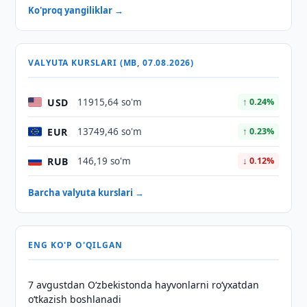
Ko'proq yangiliklar →
VALYUTA KURSLARI (MB, 07.08.2026)
USD
11915,64 so'm
↑ 0.24%
EUR
13749,46 so'm
↑ 0.23%
RUB
146,19 so'm
↓ 0.12%
Barcha valyuta kurslari →
ENG KO'P O'QILGAN
7 avgustdan O‘zbekistonda hayvonlarni ro‘yxatdan
o‘tkazish boshlanadi