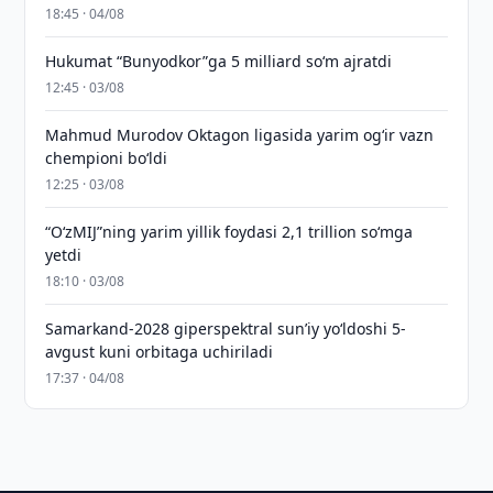
18:45 · 04/08
Hukumat “Bunyodkor”ga 5 milliard so‘m ajratdi
12:45 · 03/08
Mahmud Murodov Oktagon ligasida yarim og‘ir vazn
chempioni bo‘ldi
12:25 · 03/08
“O‘zMIJ”ning yarim yillik foydasi 2,1 trillion so‘mga
yetdi
18:10 · 03/08
Samarkand-2028 giperspektral sun’iy yo‘ldoshi 5-
avgust kuni orbitaga uchiriladi
17:37 · 04/08