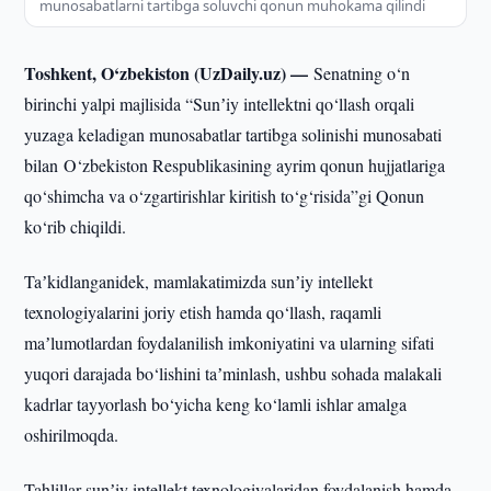
munosabatlarni tartibga soluvchi qonun muhokama qilindi
Toshkent, O‘zbekiston (UzDaily.uz) —
Senatning o‘n
birinchi yalpi majlisida “Sunʼiy intellektni qo‘llash orqali
yuzaga keladigan munosabatlar tartibga solinishi munosabati
bilan O‘zbekiston Respublikasining ayrim qonun hujjatlariga
qo‘shimcha va o‘zgartirishlar kiritish to‘g‘risida”gi Qonun
ko‘rib chiqildi.
Taʼkidlanganidek, mamlakatimizda sunʼiy intellekt
texnologiyalarini joriy etish hamda qo‘llash, raqamli
maʼlumotlardan foydalanilish imkoniyatini va ularning sifati
yuqori darajada bo‘lishini taʼminlash, ushbu sohada malakali
kadrlar tayyorlash bo‘yicha keng ko‘lamli ishlar amalga
oshirilmoqda.
Tahlillar sunʼiy intellekt texnologiyalaridan foydalanish hamda