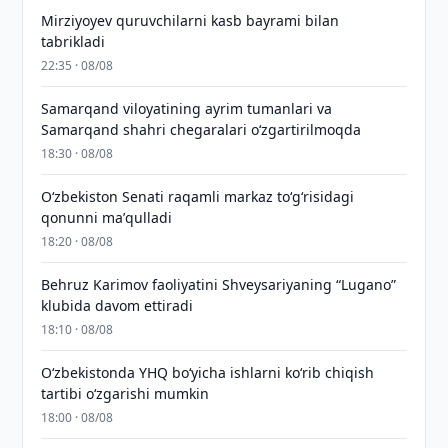
Mirziyoyev quruvchilarni kasb bayrami bilan
tabrikladi
22:35 · 08/08
Samarqand viloyatining ayrim tumanlari va
Samarqand shahri chegaralari oʻzgartirilmoqda
18:30 · 08/08
Oʻzbekiston Senati raqamli markaz toʻgʻrisidagi
qonunni maʼqulladi
18:20 · 08/08
Behruz Karimov faoliyatini Shveysariyaning “Lugano”
klubida davom ettiradi
18:10 · 08/08
O‘zbekistonda YHQ bo‘yicha ishlarni ko‘rib chiqish
tartibi o‘zgarishi mumkin
18:00 · 08/08