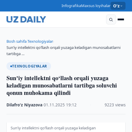
Infografika
Maxsus loyihalar
O'z
Bosh sahifa
Texnologiyalar
›
›
Sunʼiy intellektni qo‘llash orqali yuzaga keladigan munosabatlarni
tartibga …
TEXNOLOGIYALAR
Sunʼiy intellektni qo‘llash orqali yuzaga
keladigan munosabatlarni tartibga soluvchi
qonun muhokama qilindi
Dilafro'z Niyazova
·
01.11.2025
·
19:12
·
9223 views
Sunʼiy intellektni qo‘llash orqali yuzaga keladigan