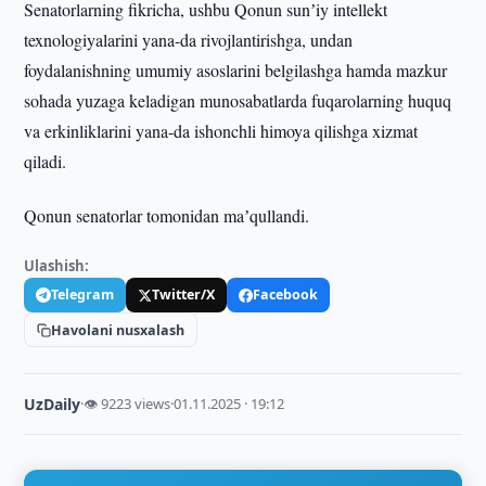
Senatorlarning fikricha, ushbu Qonun sunʼiy intellekt
texnologiyalarini yana-da rivojlantirishga, undan
foydalanishning umumiy asoslarini belgilashga hamda mazkur
sohada yuzaga keladigan munosabatlarda fuqarolarning huquq
va erkinliklarini yana-da ishonchli himoya qilishga xizmat
qiladi.
Qonun senatorlar tomonidan maʼqullandi.
Ulashish:
Telegram
Twitter/X
Facebook
Havolani nusxalash
UzDaily
·
👁 9223 views
·
01.11.2025 · 19:12