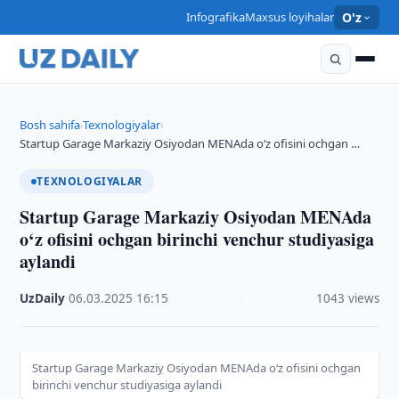
Infografika
Maxsus loyihalar
O'z
Bosh sahifa
Texnologiyalar
›
›
Startup Garage Markaziy Osiyodan MENAda o‘z ofisini ochgan …
TEXNOLOGIYALAR
Startup Garage Markaziy Osiyodan MENAda
o‘z ofisini ochgan birinchi venchur studiyasiga
aylandi
UzDaily
·
06.03.2025
·
16:15
·
1043 views
Startup Garage Markaziy Osiyodan MENAda o‘z ofisini ochgan
birinchi venchur studiyasiga aylandi