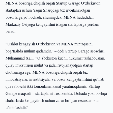
MENA bozoriga chiqish orqali Startup Garage O‘zbekiston
startaplari uchun Yaqin Sharqdagi tez rivojlanayotgan
bozorlarga yo‘l ochadi, shuningdek, MENA hududidan
Markaziy Osiyoga kengayishni istagan startaplarga yordam
beradi.
“Ushbu kengayish O‘zbekiston va MENA mintaqasini
bog‘lashda muhim qadamdir,” – dedi Startup Garage asoschisi
Muhammad Xalil. “O‘zbekiston kuchli hukumat tashabbuslari,
qulay investitsion muhit va jadal rivojlanayotgan startap
ekotizimiga ega. MENA bozoriga chiqish orqali biz
innovatsiyalar, investitsiyalar va bozor kengaytirilishini qo‘llab-
quvvatlovchi ikki tomonlama kanal yaratmoqdamiz. Startup
Garage maqsadi – startaplarni Toshkentda, Dohada yoki boshqa
shaharlarda kengaytirish uchun zarur bo‘lgan resurslar bilan
ta’minlashdir.”