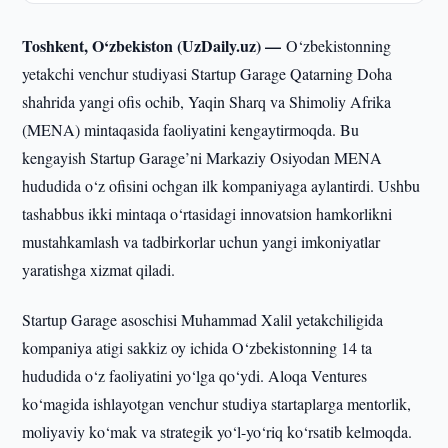
Toshkent, O‘zbekiston (UzDaily.uz) —
O‘zbekistonning
yetakchi venchur studiyasi Startup Garage Qatarning Doha
shahrida yangi ofis ochib, Yaqin Sharq va Shimoliy Afrika
(MENA) mintaqasida faoliyatini kengaytirmoqda. Bu
kengayish Startup Garage’ni Markaziy Osiyodan MENA
hududida o‘z ofisini ochgan ilk kompaniyaga aylantirdi. Ushbu
tashabbus ikki mintaqa o‘rtasidagi innovatsion hamkorlikni
mustahkamlash va tadbirkorlar uchun yangi imkoniyatlar
yaratishga xizmat qiladi.
Startup Garage asoschisi Muhammad Xalil yetakchiligida
kompaniya atigi sakkiz oy ichida O‘zbekistonning 14 ta
hududida o‘z faoliyatini yo‘lga qo‘ydi. Aloqa Ventures
ko‘magida ishlayotgan venchur studiya startaplarga mentorlik,
moliyaviy ko‘mak va strategik yo‘l-yo‘riq ko‘rsatib kelmoqda.