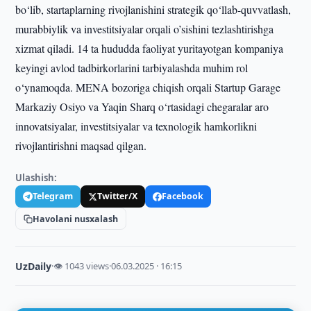
bo‘lib, startaplarning rivojlanishini strategik qo‘llab-quvvatlash,
murabbiylik va investitsiyalar orqali o’sishini tezlashtirishga
xizmat qiladi. 14 ta hududda faoliyat yuritayotgan kompaniya
keyingi avlod tadbirkorlarini tarbiyalashda muhim rol
o‘ynamoqda. MENA bozoriga chiqish orqali Startup Garage
Markaziy Osiyo va Yaqin Sharq o‘rtasidagi chegaralar aro
innovatsiyalar, investitsiyalar va texnologik hamkorlikni
rivojlantirishni maqsad qilgan.
Ulashish:
Telegram
Twitter/X
Facebook
Havolani nusxalash
UzDaily
·
👁 1043 views
·
06.03.2025 · 16:15