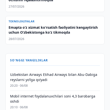
27/07/2026
TEXNOLOGIYALAR
Emapta oʻz xizmat koʻrsatish faoliyatini kengaytirish
uchun Oʻzbekistonga koʻz tikmoqda
28/07/2026
SO'NGGI YANGILIKLAR
Uzbekistan Airways Etihad Airways bilan Abu-Dabiga
reyslarni yo‘lga qo‘yadi
20:20 · 06/08
Mobil internet foydalanuvchilari soni 4,3 barobarga
oshdi
20:10 · 06/08