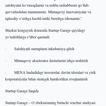
salohiyatni ko‘rmoqdamiz va ushbu tashabbusni qo‘llab-
quvvatlashdan mamnunmiz. Mintaqaviy innovatsiyalar va
iqtisodiy o‘sishga kuchli turtki berishga ishonamiz.”
Mazkur kengayish doirasida Startup Garage quyidagi
yo‘nalishlarga e’tibor qaratadi:
· Salohiyatli startaplarni inkubatsiya qilish
· Mintaqaviy akselerator dasturlarini ishga tushirish
· MENA hududidagi investorlar, davlat idoralari va yirik
korporatsiyalar bilan strategik hamkorlikni rivojlantirish
Startup Garage haqida
Startup Garage – O‘zbekistonning birinchi venchur studiyasi