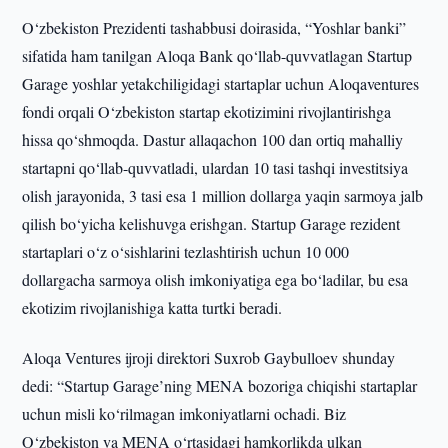
O‘zbekiston Prezidenti tashabbusi doirasida, “Yoshlar banki”
sifatida ham tanilgan Aloqa Bank qo‘llab-quvvatlagan Startup
Garage yoshlar yetakchiligidagi startaplar uchun Aloqaventures
fondi orqali O‘zbekiston startap ekotizimini rivojlantirishga
hissa qo‘shmoqda. Dastur allaqachon 100 dan ortiq mahalliy
startapni qo‘llab-quvvatladi, ulardan 10 tasi tashqi investitsiya
olish jarayonida, 3 tasi esa 1 million dollarga yaqin sarmoya jalb
qilish bo‘yicha kelishuvga erishgan. Startup Garage rezident
startaplari o‘z o‘sishlarini tezlashtirish uchun 10 000
dollargacha sarmoya olish imkoniyatiga ega bo‘ladilar, bu esa
ekotizim rivojlanishiga katta turtki beradi.
Aloqa Ventures ijroji direktori Suxrob Gaybulloev shunday
dedi: “Startup Garage’ning MENA bozoriga chiqishi startaplar
uchun misli ko‘rilmagan imkoniyatlarni ochadi. Biz
O‘zbekiston va MENA o‘rtasidagi hamkorlikda ulkan