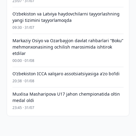
23:07 · 31/07
Oʻzbekiston va Latviya haydovchilarni tayyorlashning
yangi tizimini tayyorlamoqda
09:30 · 31/07
Markaziy Osiyo va Ozarbayjon davlat rahbarlari “Boku”
mehmonxonasining ochilish marosimida ishtirok
etdilar
00:00 · 01/08
O‘zbekiston ICCA xalqaro assotsiatsiyasiga aʼzo bo‘ldi
20:38 · 01/08
Muxlisa Masharipova U17 jahon chempionatida oltin
medal oldi
23:45 · 31/07