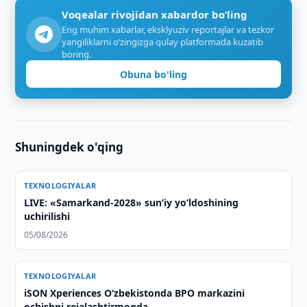
Voqealar rivojidan xabardor bo‘ling
Eng muhim xabarlar, eksklyuziv reportajlar va tezkor
yangiliklarni o‘zingizga qulay platformada kuzatib
boring.
Obuna bo'ling
Shuningdek o'qing
TEXNOLOGIYALAR
LIVE: «Samarkand-2028» sun’iy yo‘ldoshining
uchirilishi
05/08/2026
TEXNOLOGIYALAR
iSON Xperiences Oʻzbekistonda BPO markazini
ochishni rejalashtirmoqda