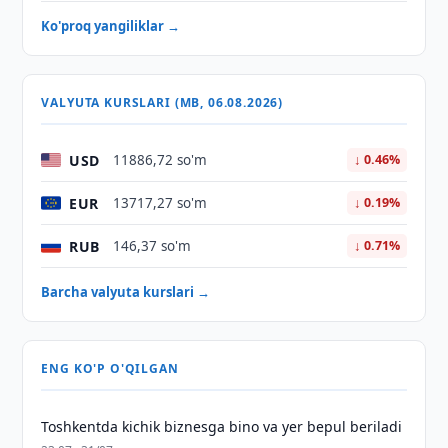
Ko'proq yangiliklar →
VALYUTA KURSLARI (MB, 06.08.2026)
USD
11886,72 so'm
↓ 0.46%
EUR
13717,27 so'm
↓ 0.19%
RUB
146,37 so'm
↓ 0.71%
Barcha valyuta kurslari →
ENG KO'P O'QILGAN
Toshkentda kichik biznesga bino va yer bepul beriladi