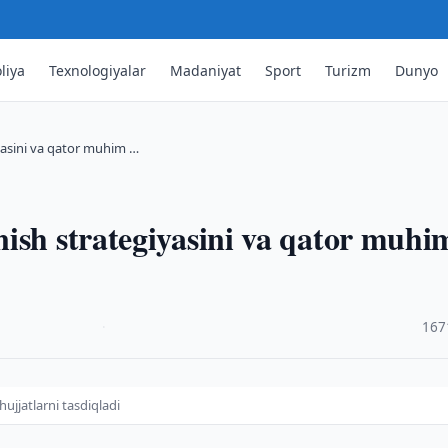
liya
Texnologiyalar
Madaniyat
Sport
Turizm
Dunyo
yasini va qator muhim …
ish strategiyasini va qator muhi
·
167
ujjatlarni tasdiqladi