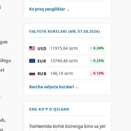
i
Ko'proq yangiliklar →
VALYUTA KURSLARI (MB, 07.08.2026)
igan
USD
11915,64 so'm
↑ 0.24%
r
ibiga
EUR
13749,46 so'm
↑ 0.23%
azi
RUB
146,19 so'm
↓ 0.12%
Barcha valyuta kurslari →
.
i
ENG KO'P O'QILGAN
sh,
Toshkentda kichik biznesga bino va yer
do