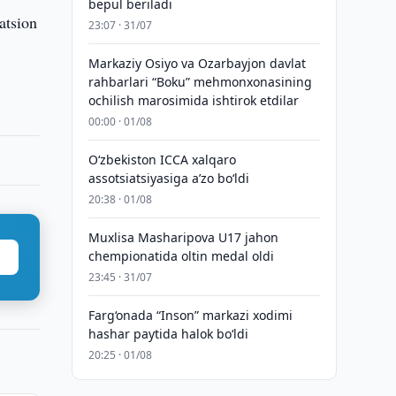
bepul beriladi
atsion
23:07 · 31/07
Markaziy Osiyo va Ozarbayjon davlat
rahbarlari “Boku” mehmonxonasining
ochilish marosimida ishtirok etdilar
00:00 · 01/08
O‘zbekiston ICCA xalqaro
assotsiatsiyasiga aʼzo bo‘ldi
20:38 · 01/08
Muxlisa Masharipova U17 jahon
chempionatida oltin medal oldi
23:45 · 31/07
Farg‘onada “Inson” markazi xodimi
hashar paytida halok bo‘ldi
20:25 · 01/08