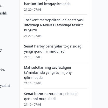
hamkorlikni kengaytirmoqda
in
21:20 · 07/08
ishli
Toshkent metropoliteni delegatsiyasi
Xitoydagi NARINCO zavodiga tashrif
buyurdi
21:20 · 07/08
Senat harbiy pensiyalar to'g'risidagi
iy
yangi qonunni ma'qulladi
21:15 · 07/08
Mahsulotlarning xavfsizligini
kka
taʼminlashda yangi tizim joriy
qilinmoqda
21:15 · 07/08
yasini
Senat bozor nazorati to'g'risidagi
qonunni ma'qulladi
21:10 · 07/08