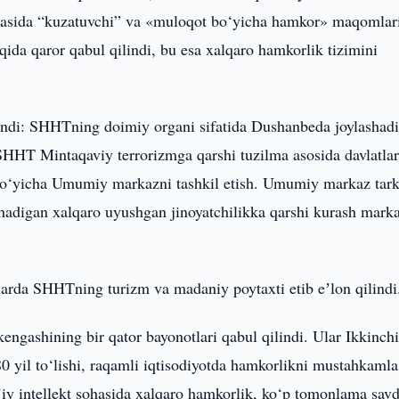
oirasida “kuzatuvchi” va «muloqot bo‘yicha hamkor» maqomlar
ida qaror qabul qilindi, bu esa xalqaro hamkorlik tizimini
landi: SHHTning doimiy organi sifatida Dushanbeda joylashad
 SHHT Mintaqaviy terrorizmga qarshi tuzilma asosida davlatla
h bo‘yicha Umumiy markazni tashkil etish. Umumiy markaz tark
hadigan xalqaro uyushgan jinoyatchilikka qarshi kurash mark
arda SHHTning turizm va madaniy poytaxti etib eʼlon qilindi
ngashining bir qator bayonotlari qabul qilindi. Ular Ikkinch
0 yil to‘lishi, raqamli iqtisodiyotda hamkorlikni mustahkamla
nʼiy intellekt sohasida xalqaro hamkorlik, ko‘p tomonlama sav