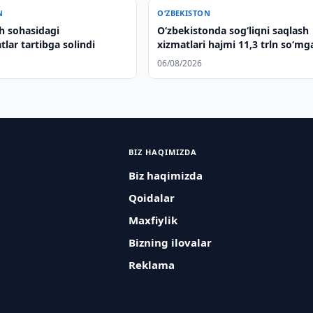
N
O‘ZBEKISTON
sh sohasidagi
O‘zbekistonda sog‘liqni saqlash
lar tartibga solindi
xizmatlari hajmi 11,3 trln so‘mg
yetdi
06/08/2026
BIZ HAQIMIZDA
Biz haqimizda
Qoidalar
Maxfiylik
Bizning ilovalar
Reklama