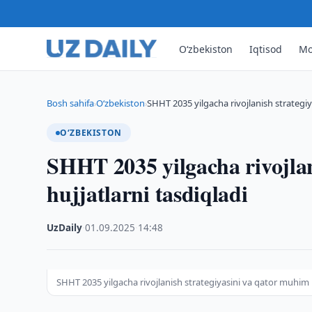
O‘zbekiston
Iqtisod
Mo
Bosh sahifa
O‘zbekiston
SHHT 2035 yilgacha rivojlanish strategi
›
›
O‘ZBEKISTON
SHHT 2035 yilgacha rivojlan
hujjatlarni tasdiqladi
UzDaily
·
01.09.2025
·
14:48
SHHT 2035 yilgacha rivojlanish strategiyasini va qator muhim h