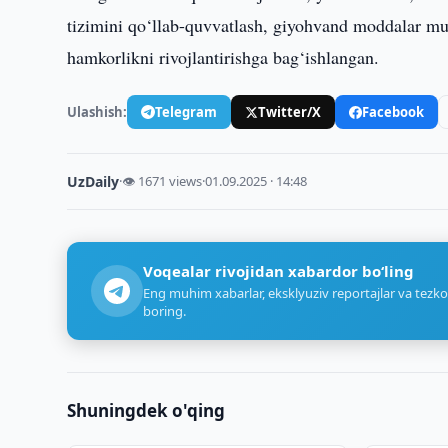
tizimini qo‘llab-quvvatlash, giyohvand moddalar mu
hamkorlikni rivojlantirishga bag‘ishlangan.
Ulashish:
Telegram
Twitter/X
Facebook
UzDaily
·
👁 1671 views
·
01.09.2025 · 14:48
Voqealar rivojidan xabardor bo‘ling
Eng muhim xabarlar, eksklyuziv reportajlar va tezko
boring.
Shuningdek o'qing