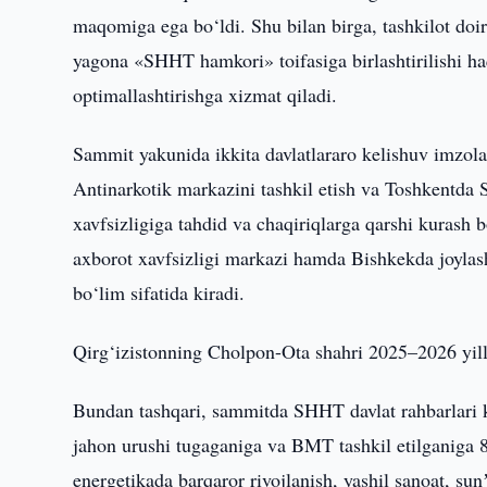
maqomiga ega bo‘ldi. Shu bilan birga, tashkilot d
yagona «SHHT hamkori» toifasiga birlashtirilishi haq
optimallashtirishga xizmat qiladi.
Sammit yakunida ikkita davlatlararo kelishuv imzo
Antinarkotik markazini tashkil etish va Toshkentda
xavfsizligiga tahdid va chaqiriqlarga qarshi kuras
axborot xavfsizligi markazi hamda Bishkekda joylas
bo‘lim sifatida kiradi.
Qirg‘izistonning Cholpon-Ota shahri 2025–2026 yill
Bundan tashqari, sammitda SHHT davlat rahbarlari ke
jahon urushi tugaganiga va BMT tashkil etilganiga 8
energetikada barqaror rivojlanish, yashil sanoat, su