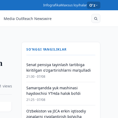
Infografika
Maxsus loyihalar
O'z
Media OutReach Newswire
SO'NGGI YANGILIKLAR
m
Senat pensiya tayinlash tartibiga
kiritilgan o'zgartirishlarni ma'qulladi
21:30 · 07/08
1 views
Samarqandda yuk mashinasi
haydovchisi YTHda halok bo‘ldi
21:25 · 07/08
Oʻzbekiston va JICA erkin iqtisodiy
zonalarni rivojlantirish boʻyicha