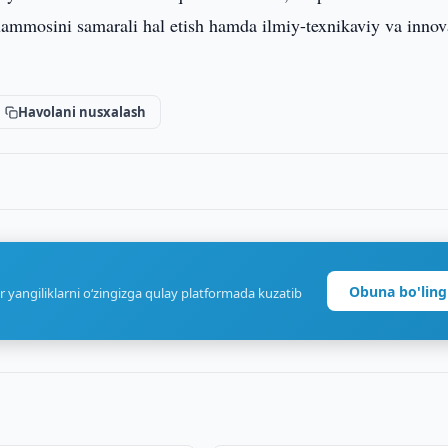
ammosini samarali hal etish hamda ilmiy-texnikaviy va innov
Havolani nusxalash
Obuna bo'ling
r yangiliklarni o‘zingizga qulay platformada kuzatib