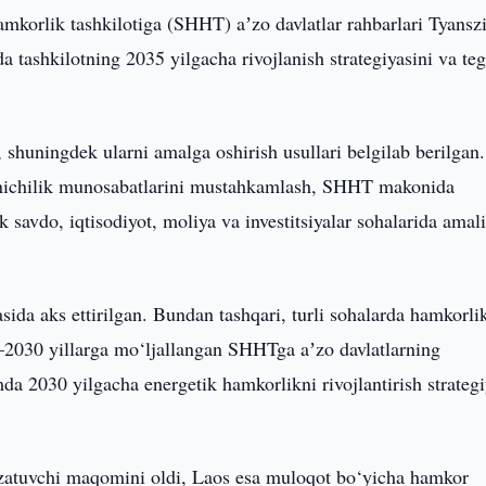
mkorlik tashkilotiga (SHHT) aʼzo davlatlar rahbarlari Tyansz
tashkilotning 2035 yilgacha rivojlanish strategiyasini va teg
shuningdek ularni amalga oshirish usullari belgilab berilgan.
‘shnichilik munosabatlarini mustahkamlash, SHHT makonida
 savdo, iqtisodiyot, moliya va investitsiyalar sohalarida amal
yasida aks ettirilgan. Bundan tashqari, turli sohalarda hamkorli
6–2030 yillarga mo‘ljallangan SHHTga aʼzo davlatlarning
da 2030 yilgacha energetik hamkorlikni rivojlantirish strategi
zatuvchi maqomini oldi, Laos esa muloqot bo‘yicha hamkor