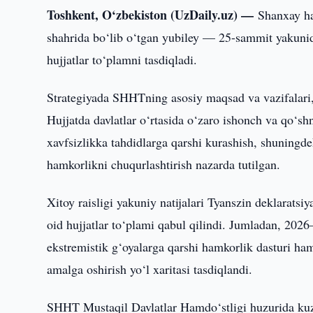
Toshkent, O‘zbekiston (UzDaily.uz) —
Shanxay ha
shahrida bo‘lib o‘tgan yubiley — 25-sammit yakunida 
hujjatlar to‘plamni tasdiqladi.
Strategiyada SHHTning asosiy maqsad va vazifalari, 
Hujjatda davlatlar o‘rtasida o‘zaro ishonch va qo
xavfsizlikka tahdidlarga qarshi kurashish, shuningdek
hamkorlikni chuqurlashtirish nazarda tutilgan.
Xitoy raisligi yakuniy natijalari Tyanszin deklaratsi
oid hujjatlar to‘plami qabul qilindi. Jumladan, 202
ekstremistik g‘oyalarga qarshi hamkorlik dasturi ham
amalga oshirish yo‘l xaritasi tasdiqlandi.
SHHT Mustaqil Davlatlar Hamdo‘stligi huzurida ku