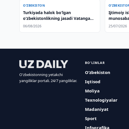
O‘ZBEKISTON
O‘ZBEKISTO
Turkiyada halok bo‘lgan
Ijtimoiy i
o‘zbekistonlikning jasadi Vatanga
munosabat
olib kelindi
06/08/2026
25/07/2026
BO'LIMLAR
O‘zbekiston
O'zbekistonning yetakchi
yangiliklar portali. 24/7 yangiliklar.
Iqtisod
Moliya
Texnologiyalar
Madaniyat
Sport
Infografika