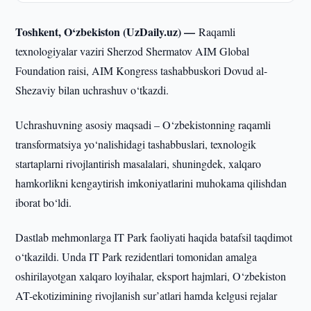
Toshkent, O‘zbekiston (UzDaily.uz) —
Raqamli
texnologiyalar vaziri Sherzod Shermatov AIM Global
Foundation raisi, AIM Kongress tashabbuskori Dovud al-
Shezaviy bilan uchrashuv o‘tkazdi.
Uchrashuvning asosiy maqsadi – O‘zbekistonning raqamli
transformatsiya yo‘nalishidagi tashabbuslari, texnologik
startaplarni rivojlantirish masalalari, shuningdek, xalqaro
hamkorlikni kengaytirish imkoniyatlarini muhokama qilishdan
iborat bo‘ldi.
Dastlab mehmonlarga IT Park faoliyati haqida batafsil taqdimot
o‘tkazildi. Unda IT Park rezidentlari tomonidan amalga
oshirilayotgan xalqaro loyihalar, eksport hajmlari, O‘zbekiston
AT-ekotizimining rivojlanish sur’atlari hamda kelgusi rejalar