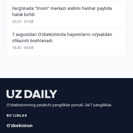
Farg‘onada “Inson” markazi xodimi hashar paytida
halok bo‘ldi
20:25 · 01/08
7 avgustdan O‘zbekistonda hayvonlarni ro‘yxatdan
o‘tkazish boshlanadi
18:45 · 04/08
O'zbekistonning yetakchi yangiliklar portali. 24/7 yangiliklar.
BO'LIMLAR
O‘zbekiston