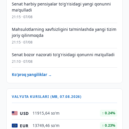
Senat harbiy pensiyalar to'g'risidagi yangi qonunni
ma'qulladi
21:15 · 07/08
Mahsulotlarning xavfsizligini taʼminlashda yangi tizim
joriy qilinmoqda
21:15 · 07/08
Senat bozor nazorati to'g'risidagi qonunni ma'qulladi
21:10 · 07/08
Ko'proq yangiliklar →
VALYUTA KURSLARI (MB, 07.08.2026)
USD
11915,64 so'm
↑ 0.24%
EUR
13749,46 so'm
↑ 0.23%