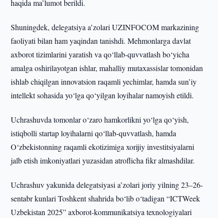
haqida ma’lumot berildi.
Shuningdek, delegatsiya a’zolari UZINFOCOM markazining
faoliyati bilan ham yaqindan tanishdi. Mehmonlarga davlat
axborot tizimlarini yaratish va qo‘llab-quvvatlash bo‘yicha
amalga oshirilayotgan ishlar, mahalliy mutaxassislar tomonidan
ishlab chiqilgan innovatsion raqamli yechimlar, hamda sun’iy
intellekt sohasida yo‘lga qo‘yilgan loyihalar namoyish etildi.
Uchrashuvda tomonlar o‘zaro hamkorlikni yo‘lga qo‘yish,
istiqbolli startap loyihalarni qo‘llab-quvvatlash, hamda
O‘zbekistonning raqamli ekotizimiga xorijiy investitsiyalarni
jalb etish imkoniyatlari yuzasidan atroflicha fikr almashdilar.
Uchrashuv yakunida delegatsiyasi a’zolari joriy yilning 23–26-
sentabr kunlari Toshkent shahrida bo‘lib o‘tadigan “ICTWeek
Uzbekistan 2025” axborot-kommunikatsiya texnologiyalari