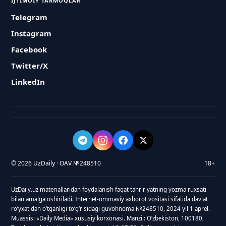
IJTIMOIY TARMOQLAR
Telegram
Instagram
Facebook
Twitter/X
LinkedIn
© 2026 UzDaily · OAV №248510
18+
UzDaily.uz materiallaridan foydalanish faqat tahririyatning yozma ruxsati
bilan amalga oshiriladi. Internet-ommaviy axborot vositasi sifatida davlat
roʻyxatidan oʻtganligi toʻgʻrisidagi guvohnoma №248510, 2024 yil 1 aprel.
Muassis: «Daily Media» xususiy korxonasi. Manzil: Oʻzbekiston, 100180,