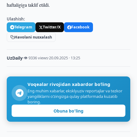
haftaligiga taklif etildi.
Ulashish:
Telegram
Twitter/X
Facebook
Havolani nusxalash
UzDaily
·
👁 9336 views
·
20.09.2025 · 13:25
Voqealar rivojidan xabardor bo‘ling
Eng muhim xabarlar, eksklyuziv reportajlar va tezkor
yangiliklarni o‘zingizga qulay platformada kuzatib
boring.
Obuna bo'ling