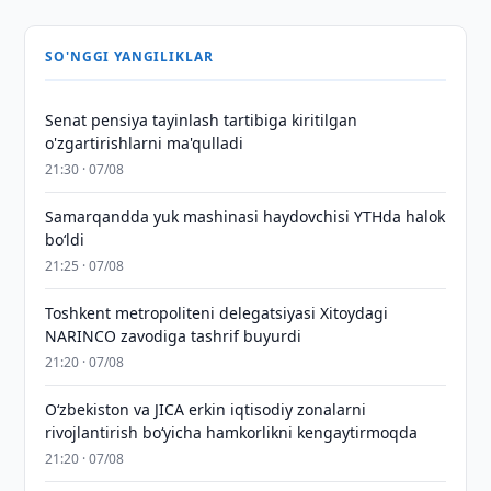
SO'NGGI YANGILIKLAR
Senat pensiya tayinlash tartibiga kiritilgan
o'zgartirishlarni ma'qulladi
21:30 · 07/08
Samarqandda yuk mashinasi haydovchisi YTHda halok
bo‘ldi
21:25 · 07/08
Toshkent metropoliteni delegatsiyasi Xitoydagi
NARINCO zavodiga tashrif buyurdi
21:20 · 07/08
Oʻzbekiston va JICA erkin iqtisodiy zonalarni
rivojlantirish boʻyicha hamkorlikni kengaytirmoqda
21:20 · 07/08