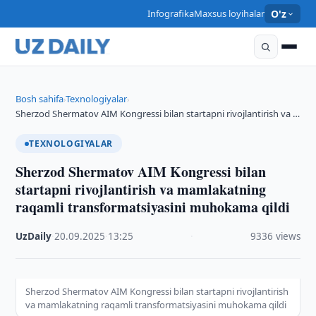
Infografika
Maxsus loyihalar
O'z
Bosh sahifa
Texnologiyalar
›
›
Sherzod Shermatov AIM Kongressi bilan startapni rivojlantirish va …
TEXNOLOGIYALAR
Sherzod Shermatov AIM Kongressi bilan
startapni rivojlantirish va mamlakatning
raqamli transformatsiyasini muhokama qildi
UzDaily
·
20.09.2025
·
13:25
·
9336 views
Sherzod Shermatov AIM Kongressi bilan startapni rivojlantirish
va mamlakatning raqamli transformatsiyasini muhokama qildi