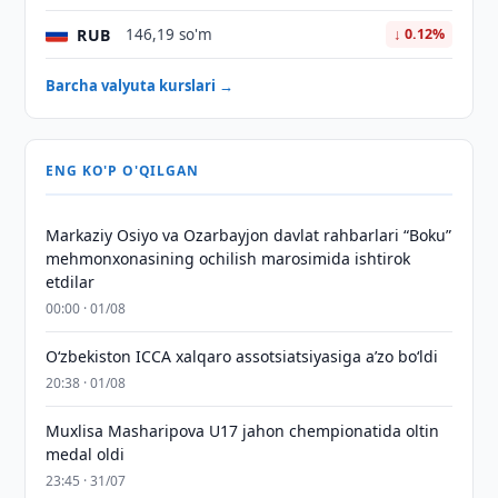
RUB
146,19 so'm
↓ 0.12%
Barcha valyuta kurslari →
ENG KO'P O'QILGAN
Markaziy Osiyo va Ozarbayjon davlat rahbarlari “Boku”
mehmonxonasining ochilish marosimida ishtirok
etdilar
00:00 · 01/08
O‘zbekiston ICCA xalqaro assotsiatsiyasiga aʼzo bo‘ldi
20:38 · 01/08
Muxlisa Masharipova U17 jahon chempionatida oltin
medal oldi
23:45 · 31/07