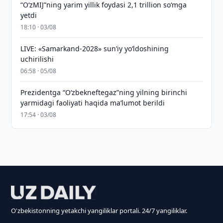
“O‘zMIJ”ning yarim yillik foydasi 2,1 trillion so‘mga
yetdi
18:10 · 03/08
LIVE: «Samarkand-2028» sun’iy yo‘ldoshining
uchirilishi
06:58 · 05/08
Prezidentga “Oʻzbekneftegaz”ning yilning birinchi
yarmidagi faoliyati haqida maʼlumot berildi
17:54 · 03/08
O'zbekistonning yetakchi yangiliklar portali. 24/7 yangiliklar.