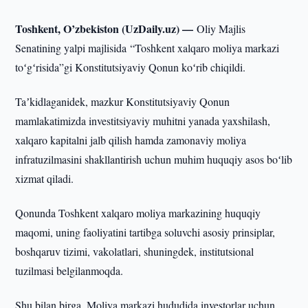
Toshkent, O’zbekiston (UzDaily.uz) —
Oliy Majlis
Senatining yalpi majlisida “Toshkent xalqaro moliya markazi
toʻgʻrisida”gi Konstitutsiyaviy Qonun koʻrib chiqildi.
Taʼkidlaganidek, mazkur Konstitutsiyaviy Qonun
mamlakatimizda investitsiyaviy muhitni yanada yaxshilash,
xalqaro kapitalni jalb qilish hamda zamonaviy moliya
infratuzilmasini shakllantirish uchun muhim huquqiy asos boʻlib
xizmat qiladi.
Qonunda Toshkent xalqaro moliya markazining huquqiy
maqomi, uning faoliyatini tartibga soluvchi asosiy prinsiplar,
boshqaruv tizimi, vakolatlari, shuningdek, institutsional
tuzilmasi belgilanmoqda.
Shu bilan birga, Moliya markazi hududida investorlar uchun