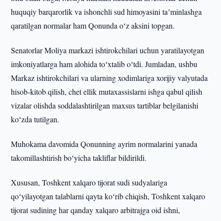
huquqiy barqarorlik va ishonchli sud himoyasini taʼminlashga
qaratilgan normalar ham Qonunda oʻz aksini topgan.
Senatorlar Moliya markazi ishtirokchilari uchun yaratilayotgan
imkoniyatlarga ham alohida toʻxtalib oʻtdi. Jumladan, ushbu
Markaz ishtirokchilari va ularning xodimlariga xorijiy valyutada
hisob-kitob qilish, chet ellik mutaxassislarni ishga qabul qilish
vizalar olishda soddalashtirilgan maxsus tartiblar belgilanishi
koʻzda tutilgan.
Muhokama davomida Qonunning ayrim normalarini yanada
takomillashtirish boʻyicha takliflar bildirildi.
Xususan, Toshkent xalqaro tijorat sudi sudyalariga
qoʻyilayotgan talablarni qayta koʻrib chiqish, Toshkent xalqaro
tijorat sudining har qanday xalqaro arbitrajga oid ishni,