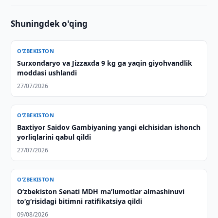
Shuningdek o'qing
O‘ZBEKISTON
Surxondaryo va Jizzaxda 9 kg ga yaqin giyohvandlik
moddasi ushlandi
27/07/2026
O‘ZBEKISTON
Baxtiyor Saidov Gambiyaning yangi elchisidan ishonch
yorliqlarini qabul qildi
27/07/2026
O‘ZBEKISTON
Oʻzbekiston Senati MDH maʼlumotlar almashinuvi
toʻgʻrisidagi bitimni ratifikatsiya qildi
09/08/2026