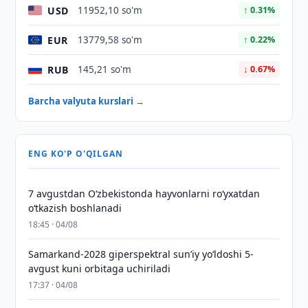
USD
11952,10 so'm
↑ 0.31%
EUR
13779,58 so'm
↑ 0.22%
RUB
145,21 so'm
↓ 0.67%
Barcha valyuta kurslari →
ENG KO'P O'QILGAN
7 avgustdan O‘zbekistonda hayvonlarni ro‘yxatdan
o‘tkazish boshlanadi
18:45 · 04/08
Samarkand-2028 giperspektral sun’iy yo‘ldoshi 5-
avgust kuni orbitaga uchiriladi
17:37 · 04/08