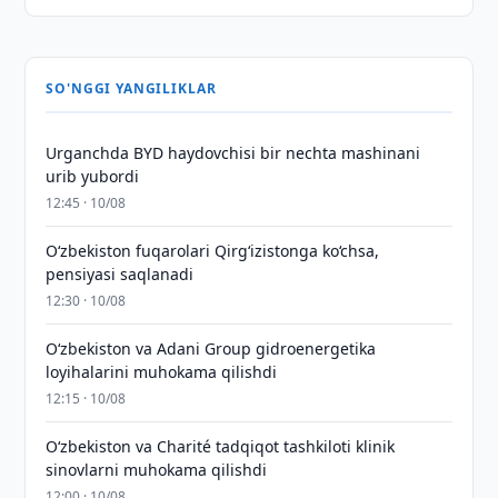
SO'NGGI YANGILIKLAR
Urganchda BYD haydovchisi bir nechta mashinani
urib yubordi
12:45 · 10/08
O‘zbekiston fuqarolari Qirg‘izistonga ko‘chsa,
pensiyasi saqlanadi
12:30 · 10/08
Oʻzbekiston va Adani Group gidroenergetika
loyihalarini muhokama qilishdi
12:15 · 10/08
Oʻzbekiston va Charité tadqiqot tashkiloti klinik
sinovlarni muhokama qilishdi
12:00 · 10/08