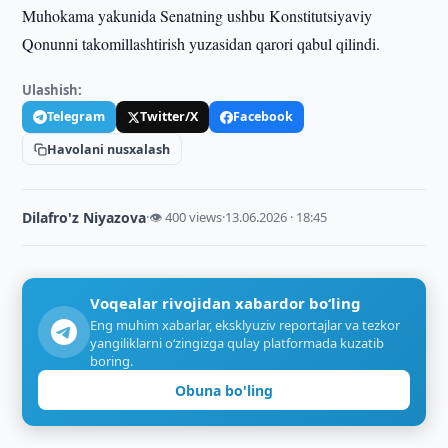
Muhokama yakunida Senatning ushbu Konstitutsiyaviy
Qonunni takomillashtirish yuzasidan qarori qabul qilindi.
Ulashish:
Telegram
Twitter/X
Facebook
Havolani nusxalash
Dilafro'z Niyazova
·
👁 400 views
·
13.06.2026 · 18:45
Voqealar rivojidan xabardor bo‘ling
Eng muhim xabarlar, eksklyuziv reportajlar va tezkor
yangiliklarni o‘zingizga qulay platformada kuzatib
boring.
Obuna bo'ling