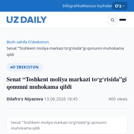
Infografika
Maxsus loyihalar
O'z
Bosh sahifa
O‘zbekiston
›
›
Senat “Toshkent moliya markazi toʻgʻrisida”gi qonunni muhokama
qildi
O‘ZBEKISTON
Senat “Toshkent moliya markazi toʻgʻrisida”gi
qonunni muhokama qildi
Dilafro'z Niyazova
·
13.06.2026
·
18:45
·
400 views
Senat “Toshkent moliya markazi toʻgʻrisida”gi qonunni
muhokama qildi