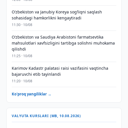
Oʻzbekiston va Janubiy Koreya sogʻliqni saqlash
sohasidagi hamkorlikni kengaytiradi
11:30 · 10/08
Oʻzbekiston va Saudiya Arabistoni farmatsevtika
mahsulotlari xavfsizligini tartibga solishni muhokama
qilishdi
11:25 · 10/08
Karimov Kadastr palatasi raisi vazifasini vaqtincha
bajaruvchi etib tayinlandi
11:20 · 10/08
Ko'proq yangiliklar →
VALYUTA KURSLARI (MB, 10.08.2026)