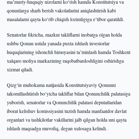
maʼmuriy-huquqiy nizolarni koʻrish hamda Konstitutsiya va
qonunlarga sharh berish vakolatlarini aniqlashtirish kabi
masalalarni qayta koʻrib chiqish lozimligiga eʼtibor qaratildi.
Senatorlar fikricha, mazkur takliflarni inobatga olgan holda
ushbu Qonun ustida yanada puxta ishlash investorlar
huquqlarining ishonchli himoyasini taʼminlash hamda Toshkent
xalqaro moliya markazining raqobatbardoshligini oshirishga
xizmat qiladi.
Qizgʻin muhokama natijasida Konstitutsiyaviy Qonunni
takomillashtirish boʻyicha takliflar bilan Qonunchilik palatasiga
yuborish, senatorlar va Qonunchilik palatasi deputatlaridan
iborat kelishuv komissiyasini tuzish hamda manfaatdor davlat
organlari va tashkilotlar vakillarini jalb qilgan holda uni qayta
ishlash maqsadga muvofiq, degan xulosaga kelindi.