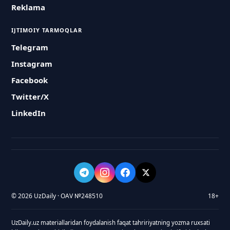
Reklama
IJTIMOIY TARMOQLAR
Telegram
Instagram
Facebook
Twitter/X
LinkedIn
© 2026 UzDaily · OAV №248510
18+
UzDaily.uz materiallaridan foydalanish faqat tahririyatning yozma ruxsati