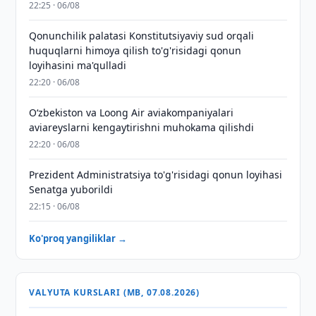
22:25 · 06/08
Qonunchilik palatasi Konstitutsiyaviy sud orqali
huquqlarni himoya qilish to'g'risidagi qonun
loyihasini ma'qulladi
22:20 · 06/08
Oʻzbekiston va Loong Air aviakompaniyalari
aviareyslarni kengaytirishni muhokama qilishdi
22:20 · 06/08
Prezident Administratsiya to'g'risidagi qonun loyihasi
Senatga yuborildi
22:15 · 06/08
Ko'proq yangiliklar →
VALYUTA KURSLARI (MB, 07.08.2026)