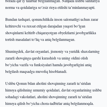
borada qatʼiy talablar belgilanmagan. Natijada ushbu sanitariya
norma va qoidalariga soʻzsiz rioya etilishi taʼminlanmayapti.
Bundan tashqari, qonunchilikda inson salomatligi uchun zarar
keltiruvchi va ruxsat etilgan darajadan yuqori boʻlgan
shovqinlarni keltirib chiqarayotgan obyektlarni javobgarlikka
tortish masalalari toʻliq va aniq belgilanmagan.
Shuningdek, davlat organlari, jismoniy va yuridik shaxslarning
zararli shovqinga qarshi kurashish va uning oldini olish
boʻyicha vazifa va funksiyalari hamda javobgarligini aniq
belgilash maqsadga muvofiq hisoblanadi.
Ushbu Qonun bilan aholini shovqinning zararli taʼsiridan
himoya qilishning umumiy qoidalari, davlat organlarining ushbu
sohadagi vakolatlari, aholini shovqinning zararli taʼsiridan
himoya qilish boʻyicha chora-tadbirlar aniq belgilanmoqda.