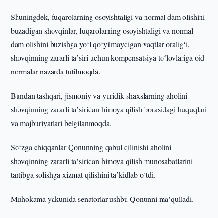
Shuningdek, fuqarolarning osoyishtaligi va normal dam olishini
buzadigan shovqinlar, fuqarolarning osoyishtaligi va normal
dam olishini buzishga yoʻl qoʻyilmaydigan vaqtlar oraligʻi,
shovqinning zararli taʼsiri uchun kompensatsiya toʻlovlariga oid
normalar nazarda tutilmoqda.
Bundan tashqari, jismoniy va yuridik shaxslarning aholini
shovqinning zararli taʼsiridan himoya qilish borasidagi huquqlari
va majburiyatlari belgilanmoqda.
Soʻzga chiqqanlar Qonunning qabul qilinishi aholini
shovqinning zararli taʼsiridan himoya qilish munosabatlarini
tartibga solishga xizmat qilishini taʼkidlab oʻtdi.
Muhokama yakunida senatorlar ushbu Qonunni maʼqulladi.