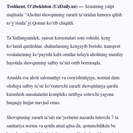
Toshkent, O’zbekiston (UzDaily.uz) —
Senatning yalpi
majlisida “Aholini shovqinning zararli taʼsiridan himoya qilish
toʻgʻrisida”gi Qonun koʻrib chiqildi.
Taʼkidlanganidek, sanoat korxonalari soni oshishi, keng
koʻlamli qurilishlar, shaharlarning kengayib borishi, transport
vositalarining koʻpayishi kabi omillar tufayli aholining maishiy
hayotida shovqinning salbiy taʼsiri ortib bormoqda.
Amalda esa aholi salomatligi va osoyishtaligiga, normal dam
olishiga salbiy taʼsir koʻrsatuvchi zararli shovqinlarga qarshi
kurashish masalalarini kompleks tartibga soluvchi yagona
huquqiy hujjat mavjud emas.
Shovqinning zararli taʼsiri meʼyorlarini nazarda tutuvchi 7 ta
sanitariya norma va qoida amal qilsa-da, qonunchilikda bu