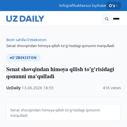
Infografika
Maxsus loyihalar
O'z
Bosh sahifa
O‘zbekiston
›
›
Senat shovqindan himoya qilish to'g'risidagi qonunni ma'qulladi
O‘ZBEKISTON
Senat shovqindan himoya qilish to'g'risidagi
qonunni ma'qulladi
UzDaily
·
13.06.2026
·
18:55
·
416 views
Senat shovqindan himoya qilish to'g'risidagi qonunni
ma'qulladi