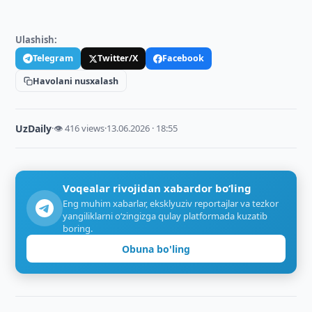
Ulashish:
Telegram
Twitter/X
Facebook
Havolani nusxalash
UzDaily
·
👁 416 views
·
13.06.2026 · 18:55
Voqealar rivojidan xabardor bo‘ling
Eng muhim xabarlar, eksklyuziv reportajlar va tezkor
yangiliklarni o‘zingizga qulay platformada kuzatib
boring.
Obuna bo'ling