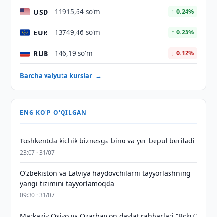
USD
11915,64 so'm
↑ 0.24%
EUR
13749,46 so'm
↑ 0.23%
RUB
146,19 so'm
↓ 0.12%
Barcha valyuta kurslari →
ENG KO'P O'QILGAN
Toshkentda kichik biznesga bino va yer bepul beriladi
23:07 · 31/07
Oʻzbekiston va Latviya haydovchilarni tayyorlashning
yangi tizimini tayyorlamoqda
09:30 · 31/07
Markaziy Osiyo va Ozarbayjon davlat rahbarlari “Boku”