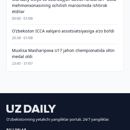
mehmonxonasining ochilish marosimida ishtirok
etdilar
00:00 · 01/08
O‘zbekiston ICCA xalqaro assotsiatsiyasiga aʼzo bo‘ldi
20:38 · 01/08
Muxlisa Masharipova U17 jahon chempionatida oltin
medal oldi
23:45 · 31/07
O'zbekistonning yetakchi yangiliklar portali. 24/7 yangiliklar.
BO'LIMLAR