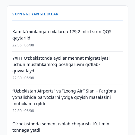
SO'NGGI YANGILIKLAR
Kam taʼminlangan oilalarga 179,2 mlrd so‘m QQS
qaytarildi
22:35 · 06/08
YXHT O‘zbekistonda ayollar mehnat migratsiyasi
uchun mustahkamroq boshqaruvni qo‘llab-
quvvatlaydi
22:30 · 06/08
“Uzbekistan Airports” va “Loong Air” Sian – Farg‘ona
yo‘nalishida parvozlarni yo‘lga qo‘yish masalasini
muhokama qildi
22:30 · 06/08
O‘zbekistonda sement ishlab chiqarish 10,1 mln
tonnaga yetdi