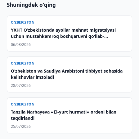
Shuningdek o'qing
O‘ZBEKISTON
YXHT O‘zbekistonda ayollar mehnat migratsiyasi
uchun mustahkamroq boshqaruvni qo‘llab-
quvvatlaydi
06/08/2026
O‘ZBEKISTON
Oʻzbekiston va Saudiya Arabistoni tibbiyot sohasida
kelishuvlar imzoladi
28/07/2026
O‘ZBEKISTON
Tanzila Narbayeva «El-yurt hurmati» ordeni bilan
taqdirlandi
25/07/2026