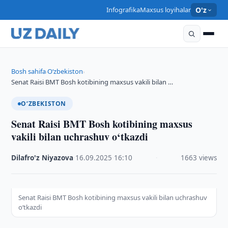
Infografika
Maxsus loyihalar
O'z
Bosh sahifa
O‘zbekiston
›
›
Senat Raisi BMT Bosh kotibining maxsus vakili bilan …
O‘ZBEKISTON
Senat Raisi BMT Bosh kotibining maxsus
vakili bilan uchrashuv o‘tkazdi
Dilafro'z Niyazova
·
16.09.2025
·
16:10
·
1663 views
Senat Raisi BMT Bosh kotibining maxsus vakili bilan uchrashuv
o‘tkazdi