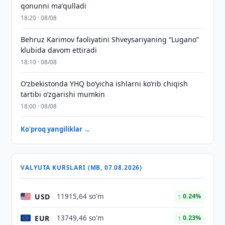
qonunni maʼqulladi
18:20 · 08/08
Behruz Karimov faoliyatini Shveysariyaning “Lugano”
klubida davom ettiradi
18:10 · 08/08
O‘zbekistonda YHQ bo‘yicha ishlarni ko‘rib chiqish
tartibi o‘zgarishi mumkin
18:00 · 08/08
Ko'proq yangiliklar →
VALYUTA KURSLARI (MB, 07.08.2026)
USD
11915,64 so'm
↑ 0.24%
EUR
13749,46 so'm
↑ 0.23%