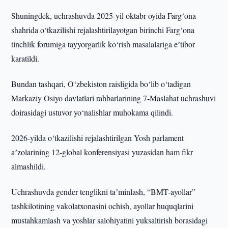
Shuningdek, uchrashuvda 2025-yil oktabr oyida Farg‘ona
shahrida o‘tkazilishi rejalashtirilayotgan birinchi Farg‘ona
tinchlik forumiga tayyorgarlik ko‘rish masalalariga eʼtibor
karatildi.
Bundan tashqari, O‘zbekiston raisligida bo‘lib o‘tadigan
Markaziy Osiyo davlatlari rahbarlarining 7-Maslahat uchrashuvi
doirasidagi ustuvor yo‘nalishlar muhokama qilindi.
2026-yilda o‘tkazilishi rejalashtirilgan Yosh parlament
aʼzolarining 12-global konferensiyasi yuzasidan ham fikr
almashildi.
Uchrashuvda gender tenglikni taʼminlash, “BMT-ayollar”
tashkilotining vakolatxonasini ochish, ayollar huquqlarini
mustahkamlash va yoshlar salohiyatini yuksaltirish borasidagi