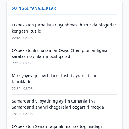
SO'NGGI YANGILIKLAR
O‘zbekiston Jurnalistlar uyushmasi huzurida blogerlar
kengashi tuzildi
22:45 · 08/08
O‘zbekistonlik hakamlar Osiyo Chempionlar ligasi
saralash o‘yinlarini boshqaradi
22:40 · 08/08
Mirziyoyev quruvchilarni kasb bayrami bilan
tabrikladi
22:35 · 08/08
Samarqand viloyatining ayrim tumanlari va
Samarqand shahri chegaralari oʻzgartirilmoqda
18:30 · 08/08
Oʻzbekiston Senati raqamli markaz toʻgʻrisidagi