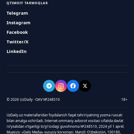
IJTIMOIY TARMOQLAR
Telegram
Instagram
Facebook
Twitter/X
LinkedIn
© 2026 UzDaily · OAV №248510
18+
UzDaily.uz materiallaridan foydalanish faqat tahririyatning yozma ruxsati
bilan amalga oshiriladi. Internet-ommaviy axborot vositasi sifatida davlat
roʻyxatidan oʻtganligi toʻgʻrisidagi guvohnoma №248510, 2024 yil 1 aprel.
Muassis: «Daily Media» xususiy korxonasi. Manzil: Oʻzbekiston, 100180,