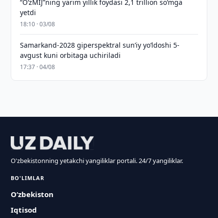
“O‘zMIJ”ning yarim yillik foydasi 2,1 trillion so‘mga
yetdi
18:10 · 03/08
Samarkand-2028 giperspektral sun’iy yo‘ldoshi 5-
avgust kuni orbitaga uchiriladi
17:37 · 04/08
O'zbekistonning yetakchi yangiliklar portali. 24/7 yangiliklar.
BO'LIMLAR
O‘zbekiston
Iqtisod