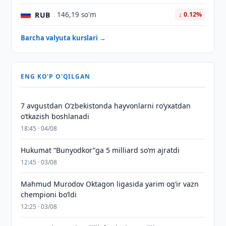
RUB
146,19 so'm
↓ 0.12%
Barcha valyuta kurslari →
ENG KO'P O'QILGAN
7 avgustdan O‘zbekistonda hayvonlarni ro‘yxatdan
o‘tkazish boshlanadi
18:45 · 04/08
Hukumat “Bunyodkor”ga 5 milliard so‘m ajratdi
12:45 · 03/08
Mahmud Murodov Oktagon ligasida yarim og‘ir vazn
chempioni bo‘ldi
12:25 · 03/08