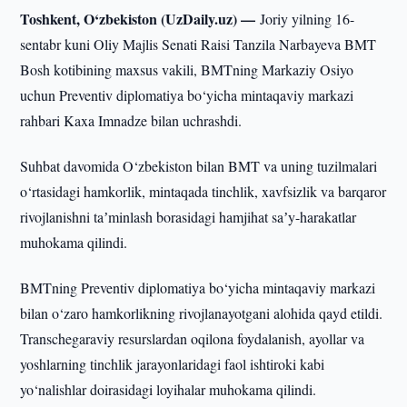
Toshkent, O‘zbekiston (UzDaily.uz) —
Joriy yilning 16-
sentabr kuni Oliy Majlis Senati Raisi Tanzila Narbayeva BMT
Bosh kotibining maxsus vakili, BMTning Markaziy Osiyo
uchun Preventiv diplomatiya bo‘yicha mintaqaviy markazi
rahbari Kaxa Imnadze bilan uchrashdi.
Suhbat davomida O‘zbekiston bilan BMT va uning tuzilmalari
o‘rtasidagi hamkorlik, mintaqada tinchlik, xavfsizlik va barqaror
rivojlanishni taʼminlash borasidagi hamjihat saʼy-harakatlar
muhokama qilindi.
BMTning Preventiv diplomatiya bo‘yicha mintaqaviy markazi
bilan o‘zaro hamkorlikning rivojlanayotgani alohida qayd etildi.
Transchegaraviy resurslardan oqilona foydalanish, ayollar va
yoshlarning tinchlik jarayonlaridagi faol ishtiroki kabi
yo‘nalishlar doirasidagi loyihalar muhokama qilindi.