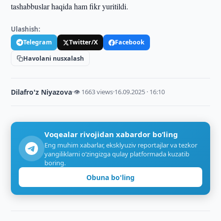
tashabbuslar haqida ham fikr yuritildi.
Ulashish:
Telegram
Twitter/X
Facebook
Havolani nusxalash
Dilafro'z Niyazova
·
👁 1663 views
·
16.09.2025 · 16:10
Voqealar rivojidan xabardor bo‘ling
Eng muhim xabarlar, eksklyuziv reportajlar va tezkor
yangiliklarni o‘zingizga qulay platformada kuzatib
boring.
Obuna bo'ling