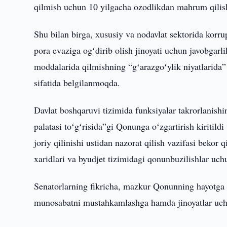
qilmish uchun 10 yilgacha ozodlikdan mahrum qilish
Shu bilan birga, xususiy va nodavlat sektorida korru
pora evaziga ogʻdirib olish jinoyati uchun javobgarl
moddalarida qilmishning “gʻarazgoʻylik niyatlarida” so
sifatida belgilanmoqda.
Davlat boshqaruvi tizimida funksiyalar takrorlanish
palatasi toʻgʻrisida”gi Qonunga oʻzgartirish kiritild
joriy qilinishi ustidan nazorat qilish vazifasi bekor 
xaridlari va byudjet tizimidagi qonunbuzilishlar uchu
Senatorlarning fikricha, mazkur Qonunning hayotga t
munosabatni mustahkamlashga hamda jinoyatlar uchu