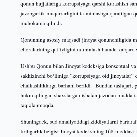
qonun hujjatlariga korrupsiyaga qarshi kurashish sam
javobgarlik muqarrarligini taʼminlashga qaratilgan q
muhokama qilindi.
Qonunning asosiy maqsadi jinoyat qonunchiligida mav
choralarining qatʼiyligini taʼminlash hamda xalqaro 
Ushbu Qonun bilan Jinoyat kodeksiga konseptual va p
sakkizinchi boʻlimiga “korrupsiyaga oid jinoyatlar” 
chalkashliklarga barham berildi. Bundan tashqari, po
hukm qilingan shaxslarga nisbatan jazodan muddatidan 
taqiqlanmoqda.
Shuningdek, sud amaliyotidagi ziddiyatlarni bartara
firibgarlik belgisi Jinoyat kodeksining 168-moddasi to