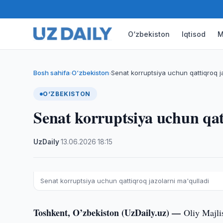
O‘zbekiston
Iqtisod
M
Bosh sahifa
O‘zbekiston
Senat korruptsiya uchun qattiqroq j
›
›
O‘ZBEKISTON
Senat korruptsiya uchun qat
UzDaily
·
13.06.2026
·
18:15
Senat korruptsiya uchun qattiqroq jazolarni ma'qulladi
Toshkent, O’zbekiston (UzDaily.uz) —
Oliy Majli