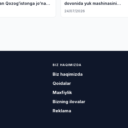
lan Qozogʻistonga joʻnab
dovonida yuk mashinasini
evakuatsiya qildi
6
24/07/2026
BIZ HAQIMIZDA
Biz haqimizda
Qoidalar
Maxfiylik
Bizning ilovalar
Reklama