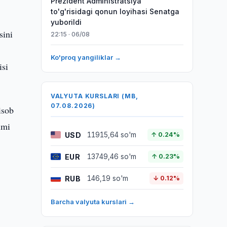
Prezident Administratsiya
to'g'risidagi qonun loyihasi Senatga
yuborildi
sini
22:15 · 06/08
Ko'proq yangiliklar →
isi
VALYUTA KURSLARI (MB,
07.08.2026)
isob
imi
USD
11915,64 so'm
↑ 0.24%
EUR
13749,46 so'm
↑ 0.23%
RUB
146,19 so'm
↓ 0.12%
Barcha valyuta kurslari →