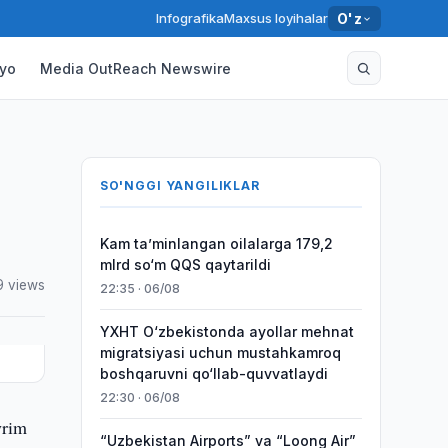
Infografika
Maxsus loyihalar
O'z
yo
Media OutReach Newswire
SO'NGGI YANGILIKLAR
Kam taʼminlangan oilalarga 179,2
mlrd so‘m QQS qaytarildi
9 views
22:35 · 06/08
YXHT O‘zbekistonda ayollar mehnat
migratsiyasi uchun mustahkamroq
boshqaruvni qo‘llab-quvvatlaydi
22:30 · 06/08
yrim
“Uzbekistan Airports” va “Loong Air”