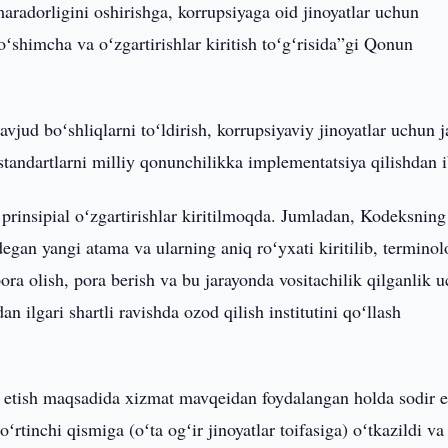
aradorligini oshirishga, korrupsiyaga oid jinoyatlar uchun
oʻshimcha va oʻzgartirishlar kiritish toʻgʻrisida”gi Qonun
jud boʻshliqlarni toʻldirish, korrupsiyaviy jinoyatlar uchun 
standartlarni milliy qonunchilikka implementatsiya qilishdan i
rinsipial oʻzgartirishlar kiritilmoqda. Jumladan, Kodeksning
degan yangi atama va ularning aniq roʻyxati kiritilib, terminol
ra olish, pora berish va bu jarayonda vositachilik qilganlik 
ilgari shartli ravishda ozod qilish institutini qoʻllash
f etish maqsadida xizmat mavqeidan foydalangan holda sodir e
ʻrtinchi qismiga (oʻta ogʻir jinoyatlar toifasiga) oʻtkazildi v