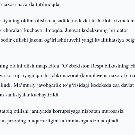
 jazosi nazarda tutilmoqda.
psiyaning oldini olish maqsadida nodavlat tashkiloti xizmatchi
ik choralari kuchaytirilmoqda. Jinoyat kodeksining bir qator
dir etilishi jazoni ogʻirlashtiruvchi yangi kvalifikatsiya belg
ining oldini olish maqsadida “Oʻzbekiston Respublikasining H
i va korrupsiyaga qarshi ichki nazorat (komplayens-nazorat) tiz
qilindi. Maʼmuriy javobgarlik toʻgʻrisidagi kodeksda esa davlat
n sanksiyalar kuchaytirildi.
atbiq etilishi jamiyatda korrupsiyaga nisbatan murosasiz
n jazoning muqarrarligini taʼminlashga xizmat qiladi.