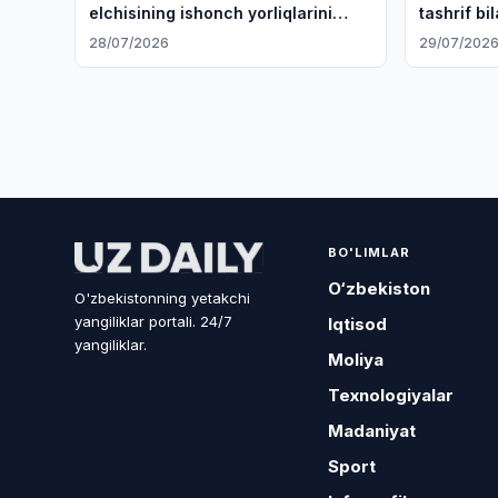
elchisining ishonch yorliqlarini
tashrif bi
qabul qildi
ketdi
28/07/2026
29/07/202
BO'LIMLAR
O‘zbekiston
O'zbekistonning yetakchi
yangiliklar portali. 24/7
Iqtisod
yangiliklar.
Moliya
Texnologiyalar
Madaniyat
Sport