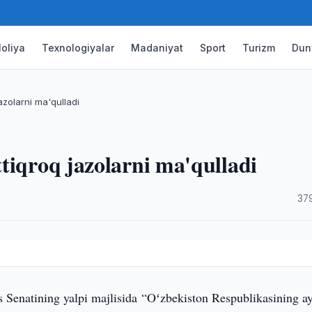
oliya
Texnologiyalar
Madaniyat
Sport
Turizm
Dun
azolarni ma'qulladi
tiqroq jazolarni ma'qulladi
·
37
s Senatining yalpi majlisida “Oʻzbekiston Respublikasining a