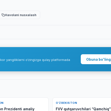
Havolani nusxalash
Obuna bo'ling
kor yangiliklarni o‘zingizga qulay platformada
ON
O‘ZBEKISTON
on Prezidenti amaliy
FVV qutqaruvchilari “Qamchiq”