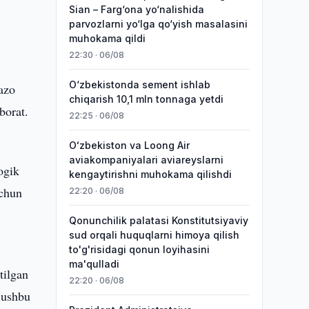
Sian – Farg‘ona yo‘nalishida
parvozlarni yo‘lga qo‘yish masalasini
muhokama qildi
22:30 · 06/08
O‘zbekistonda sement ishlab
jazo
chiqarish 10,1 mln tonnaga yetdi
borat.
22:25 · 06/08
Oʻzbekiston va Loong Air
aviakompaniyalari aviareyslarni
ogik
kengaytirishni muhokama qilishdi
uchun
22:20 · 06/08
Qonunchilik palatasi Konstitutsiyaviy
sud orqali huquqlarni himoya qilish
to'g'risidagi qonun loyihasini
ma'qulladi
tilgan
22:20 · 06/08
a ushbu