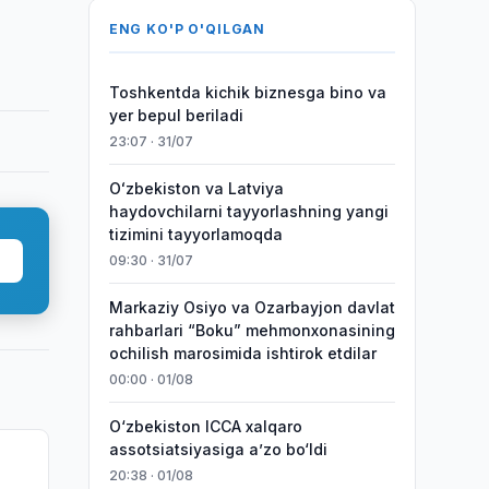
ENG KO'P O'QILGAN
Toshkentda kichik biznesga bino va
yer bepul beriladi
23:07 · 31/07
Oʻzbekiston va Latviya
haydovchilarni tayyorlashning yangi
tizimini tayyorlamoqda
09:30 · 31/07
Markaziy Osiyo va Ozarbayjon davlat
rahbarlari “Boku” mehmonxonasining
ochilish marosimida ishtirok etdilar
00:00 · 01/08
O‘zbekiston ICCA xalqaro
assotsiatsiyasiga aʼzo bo‘ldi
20:38 · 01/08