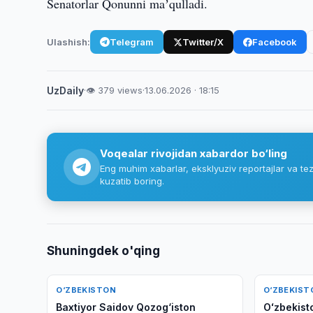
Senatorlar Qonunni maʼqulladi.
Ulashish:
Telegram
Twitter/X
Facebook
UzDaily
·
👁 379 views
·
13.06.2026 · 18:15
Voqealar rivojidan xabardor bo‘ling
Eng muhim xabarlar, eksklyuziv reportajlar va tez
kuzatib boring.
Shuningdek o'qing
O‘ZBEKISTON
O‘ZBEKIST
Baxtiyor Saidov Qozog‘iston
Oʻzbekist