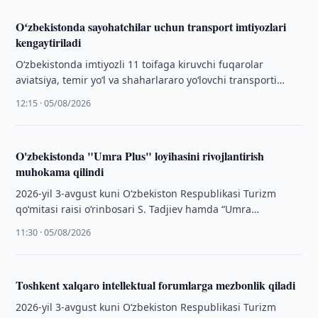
Oʻzbekistonda sayohatchilar uchun transport imtiyozlari
kengaytiriladi
O‘zbekistonda imtiyozli 11 toifaga kiruvchi fuqarolar
aviatsiya, temir yo‘l va shaharlararo yo‘lovchi transporti
xizmatlaridan bepul yoki 50 foizlik chegirma bilan …
12:15 · 05/08/2026
O'zbekistonda "Umra Plus" loyihasini rivojlantirish
muhokama qilindi
2026-yil 3-avgust kuni O‘zbekiston Respublikasi Turizm
qo‘mitasi raisi o‘rinbosari S. Tadjiev hamda “Umra
Ziyoratlari” turistik agentliklar assotsiatsiyasi rahbariyati
11:30 · 05/08/2026
o‘rtasida uchrashuv …
Toshkent xalqaro intellektual forumlarga mezbonlik qiladi
2026-yil 3-avgust kuni O‘zbekiston Respublikasi Turizm