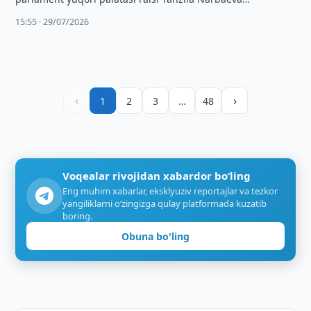
boshchiligida boʻlib oʻtgan yigʻilishida turizm sanoatini
15:55 · 29/07/2026
yanada rivojlantirish …
‹
›
1
2
3
…
48
Voqealar rivojidan xabardor bo‘ling
Eng muhim xabarlar, eksklyuziv reportajlar va tezkor
yangiliklarni o‘zingizga qulay platformada kuzatib
boring.
Obuna bo'ling