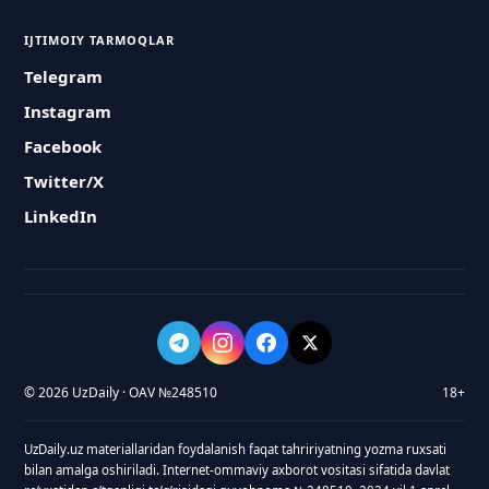
IJTIMOIY TARMOQLAR
Telegram
Instagram
Facebook
Twitter/X
LinkedIn
© 2026 UzDaily · OAV №248510
18+
UzDaily.uz materiallaridan foydalanish faqat tahririyatning yozma ruxsati
bilan amalga oshiriladi. Internet-ommaviy axborot vositasi sifatida davlat