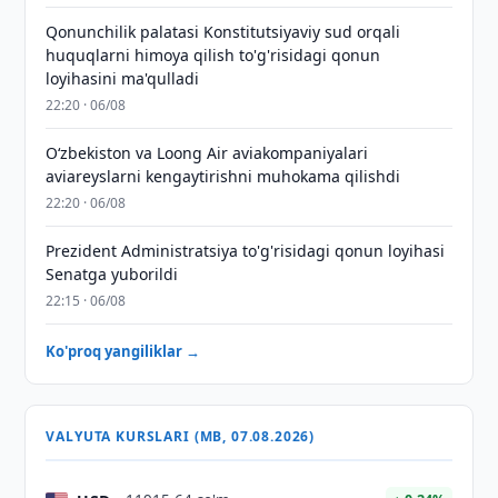
Qonunchilik palatasi Konstitutsiyaviy sud orqali
huquqlarni himoya qilish to'g'risidagi qonun
loyihasini ma'qulladi
22:20 · 06/08
Oʻzbekiston va Loong Air aviakompaniyalari
aviareyslarni kengaytirishni muhokama qilishdi
22:20 · 06/08
Prezident Administratsiya to'g'risidagi qonun loyihasi
Senatga yuborildi
22:15 · 06/08
Ko'proq yangiliklar →
VALYUTA KURSLARI (MB, 07.08.2026)