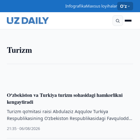
Infografika
Maxsus loyihalar
O'z
TURIZM
Turizm
Oʻzbekiston va Loong Air aviakompaniyalari
aviareyslarni kengaytirishni muhokama qilishdi
22:20 · 06/08/2026
Oʻzbekiston va Turkiya turizm sohasidagi hamkorlikni
kengaytiradi
Turizm qo‘mitasi raisi Abdulaziz Aqqulov Turkiya
Respublikasining O‘zbekiston Respublikasidagi Favqulodda
va Muxtor elchisi Ufuk Ulutash bilan uchrashuv o‘tkazdi.
21:35 · 06/08/2026