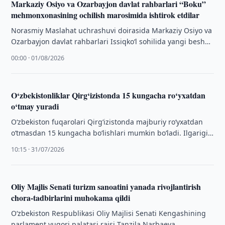
Markaziy Osiyo va Ozarbayjon davlat rahbarlari “Boku”
mehmonxonasining ochilish marosimida ishtirok etdilar
Norasmiy Maslahat uchrashuvi doirasida Markaziy Osiyo va
Ozarbayjon davlat rahbarlari Issiqkoʻl sohilida yangi besh
yulduzli “Boku” mehmonxonasining tantanali ochilish
00:00 · 01/08/2026
marosimida …
O‘zbekistonliklar Qirg‘izistonda 15 kungacha ro‘yxatdan
o‘tmay yuradi
O‘zbekiston fuqarolari Qirg‘izistonda majburiy ro‘yxatdan
o‘tmasdan 15 kungacha bo‘lishlari mumkin bo‘ladi. Ilgarigi
muddat besh kun edi.
10:15 · 31/07/2026
Oliy Majlis Senati turizm sanoatini yanada rivojlantirish
chora-tadbirlarini muhokama qildi
Oʻzbekiston Respublikasi Oliy Majlisi Senati Kengashining
parlament yuqori palatasi raisi Tanzila Narbaeva