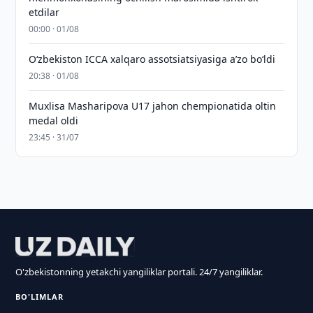
etdilar
00:00 · 01/08
O‘zbekiston ICCA xalqaro assotsiatsiyasiga aʼzo bo‘ldi
20:38 · 01/08
Muxlisa Masharipova U17 jahon chempionatida oltin
medal oldi
23:45 · 31/07
O'zbekistonning yetakchi yangiliklar portali. 24/7 yangiliklar.
BO'LIMLAR