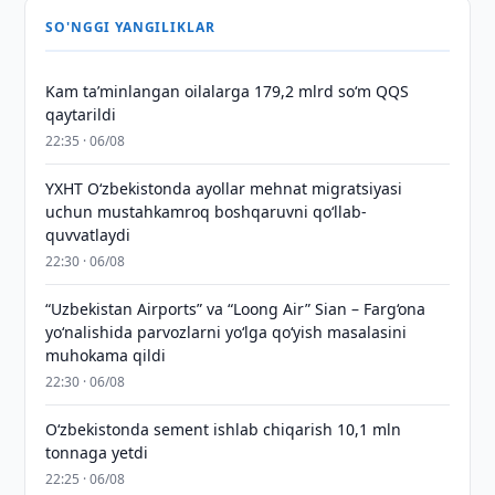
SO'NGGI YANGILIKLAR
Kam taʼminlangan oilalarga 179,2 mlrd so‘m QQS
qaytarildi
22:35 · 06/08
YXHT O‘zbekistonda ayollar mehnat migratsiyasi
uchun mustahkamroq boshqaruvni qo‘llab-
quvvatlaydi
22:30 · 06/08
“Uzbekistan Airports” va “Loong Air” Sian – Farg‘ona
yo‘nalishida parvozlarni yo‘lga qo‘yish masalasini
muhokama qildi
22:30 · 06/08
O‘zbekistonda sement ishlab chiqarish 10,1 mln
tonnaga yetdi
22:25 · 06/08