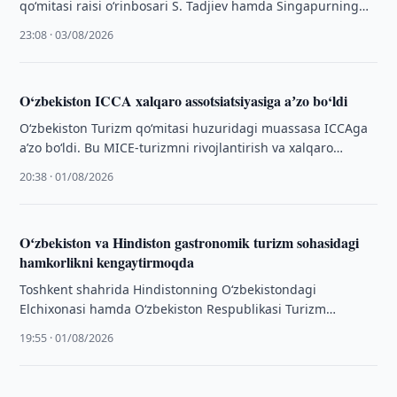
qo‘mitasi raisi o‘rinbosari S. Tadjiev hamda Singapurning
nufuzli “Singapur xalqaro mahorat musobaqalari markazi”
23:08 · 03/08/2026
(Singapore …
O‘zbekiston ICCA xalqaro assotsiatsiyasiga aʼzo bo‘ldi
O‘zbekiston Turizm qo‘mitasi huzuridagi muassasa ICCAga
aʼzo bo‘ldi. Bu MICE-turizmni rivojlantirish va xalqaro
tadbirlarni jalb qilish imkoniyatlarini kengaytiradi.
20:38 · 01/08/2026
Oʻzbekiston va Hindiston gastronomik turizm sohasidagi
hamkorlikni kengaytirmoqda
Toshkent shahrida Hindistonning O‘zbekistondagi
Elchixonasi hamda O‘zbekiston Respublikasi Turizm
qo‘mitasi hamkorligida gastronomik turizmni
19:55 · 01/08/2026
rivojlantirishga bag‘ishlangan festival bo‘lib o‘tdi.