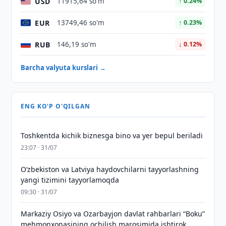
USD
11915,64 so'm
↑ 0.24%
EUR
13749,46 so'm
↑ 0.23%
RUB
146,19 so'm
↓ 0.12%
Barcha valyuta kurslari →
ENG KO'P O'QILGAN
Toshkentda kichik biznesga bino va yer bepul beriladi
23:07 · 31/07
Oʻzbekiston va Latviya haydovchilarni tayyorlashning
yangi tizimini tayyorlamoqda
09:30 · 31/07
Markaziy Osiyo va Ozarbayjon davlat rahbarlari “Boku”
mehmonxonasining ochilish marosimida ishtirok