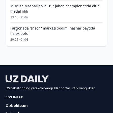
Muxlisa Masharipova U17 jahon chempionatida oltin
medal oldi
23:45 · 31/07
Farg‘onada “Inson” markazi xodimi hashar paytida
halok bo‘ldi
20:25 · 01/08
O'zbekistonning yetakchi yangiliklar portali. 24/7 yangiliklar.
BO'LIMLAR
O‘zbekiston