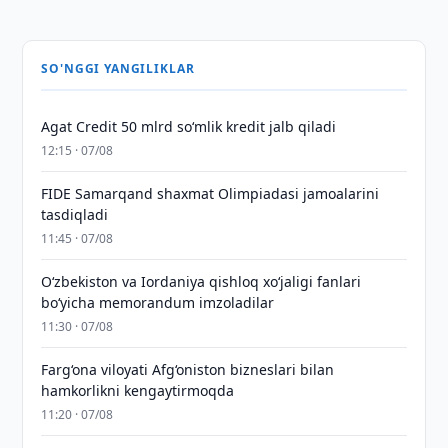
SO'NGGI YANGILIKLAR
Agat Credit 50 mlrd so‘mlik kredit jalb qiladi
12:15 · 07/08
FIDE Samarqand shaxmat Olimpiadasi jamoalarini
tasdiqladi
11:45 · 07/08
Oʻzbekiston va Iordaniya qishloq xoʻjaligi fanlari
boʻyicha memorandum imzoladilar
11:30 · 07/08
Farg‘ona viloyati Afg‘oniston bizneslari bilan
hamkorlikni kengaytirmoqda
11:20 · 07/08