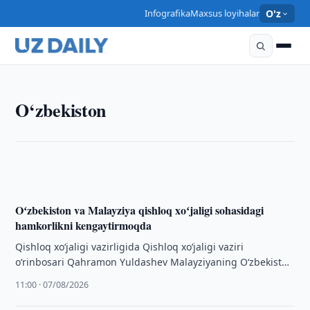
Infografika
Maxsus loyihalar
O'z
O‘ZBEKISTON
O‘zbekiston
Oʻzbekiston va Iordaniya qishloq xoʻjaligi fanlari
boʻyicha memorandum imzoladilar
11:30 · 07/08/2026
Oʻzbekiston va Malayziya qishloq xoʻjaligi sohasidagi
hamkorlikni kengaytirmoqda
Qishloq xo‘jaligi vazirligida Qishloq xo‘jaligi vaziri
o‘rinbosari Qahramon Yuldashev Malayziyaning O‘zbekiston
Respublikasidagi Favqulodda va Muxtor Elchisi Rafidah Abd
11:00 · 07/08/2026
Aziz, Malayziya …