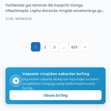
Toshkentda gaz taʼminoti ikki bosqichli tizimga
o‘tkazilmoqda. Loyiha doirasida minglab xonadonlarga gaz
bosimini tartibga soluvchi reduktorlar o‘rnatildi.
21:50 · 06/08/2026
‹
›
1
2
3
…
629
Voqealar rivojidan xabardor bo‘ling
Eng muhim xabarlar, eksklyuziv reportajlar va tezkor
yangiliklarni o‘zingizga qulay platformada kuzatib
boring.
Obuna bo'ling