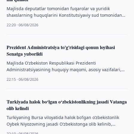
Majlisda deputatlar tomonidan fuqarolar va yuridik
shaxslarning huquqlarini Konstitutsiyaviy sud tomonidan
himoya qilishni takomillashtirishga qaratilgan qonun
22:20 · 06/08/2026
loyihasi ikkinchi o‘qishda ko‘rib …
Prezident Administratsiya to'g'risidagi qonun loyihasi
Senatga yuborildi
Majlisda O‘zbekiston Respublikasi Prezidenti
Administratsiyasining huquqiy maqomi, asosiy vazifalari,
faoliyatini tashkil etish tartibi hamda vakolatlarini belgilab
22:15 · 06/08/2026
beruvchi “O‘zbekiston Respublikasi Prezidenti …
Turkiyada halok bo‘lgan o‘zbekistonlikning jasadi Vatanga
olib kelindi
Turkiyaning Bursa viloyatida halok bo‘lgan o‘zbekistonlik
Oybek Niyozovning jasadi O‘zbekistonga olib kelinib,
oilasiga topshirildi.
22:10 · 06/08/2026