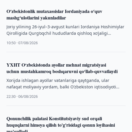
Oʻzbekistonlik mutaxassislar Iordaniyada oʻquv
mashgʻulotlarini yakunladilar
Joriy yilining 26-iyul–3-avgust kunlari Iordaniya Hoshimiylar
Qirolligida Qurg‘oqchil hududlarda qishloq xo‘jaligi
tadqiqotlari xalqaro markazi (ICARDA) tomonidan “Ekotizim
10:50 · 07/08/2026
xizmatlarini baholash, yomg‘ir …
YXHT O‘zbekistonda ayollar mehnat migratsiyasi
uchun mustahkamroq boshqaruvni qo‘llab-quvvatlaydi
Xorijda ishlagan ayollar vatanlariga qaytganda, ular
nafaqat moliyaviy yordam, balki O‘zbekiston iqtisodiyoti
uchun yangi ko‘nikmalar, noyob istiqbollar va
22:30 · 06/08/2026
foydalanilmagan salohiyatni …
Qonunchilik palatasi Konstitutsiyaviy sud orqali
huquqlarni himoya qilish to'g'risidagi qonun loyihasini
ma'qulladi