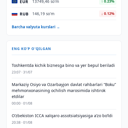
EUR
13749,46 so'm
↑ 0.23%
RUB
146,19 so'm
↓ 0.12%
Barcha valyuta kurslari →
ENG KO'P O'QILGAN
Toshkentda kichik biznesga bino va yer bepul beriladi
23:07 · 31/07
Markaziy Osiyo va Ozarbayjon davlat rahbarlari “Boku”
mehmonxonasining ochilish marosimida ishtirok
etdilar
00:00 · 01/08
O‘zbekiston ICCA xalqaro assotsiatsiyasiga aʼzo bo‘ldi
20:38 · 01/08