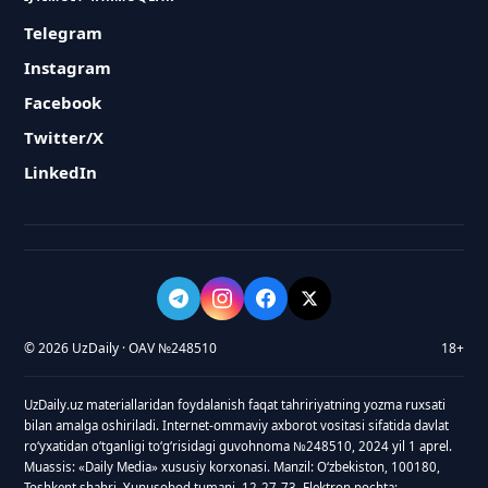
Telegram
Instagram
Facebook
Twitter/X
LinkedIn
© 2026 UzDaily · OAV №248510
18+
UzDaily.uz materiallaridan foydalanish faqat tahririyatning yozma ruxsati
bilan amalga oshiriladi. Internet-ommaviy axborot vositasi sifatida davlat
roʻyxatidan oʻtganligi toʻgʻrisidagi guvohnoma №248510, 2024 yil 1 aprel.
Muassis: «Daily Media» xususiy korxonasi. Manzil: Oʻzbekiston, 100180,
Toshkent shahri, Yunusobod tumani, 12-27-73. Elektron pochta: