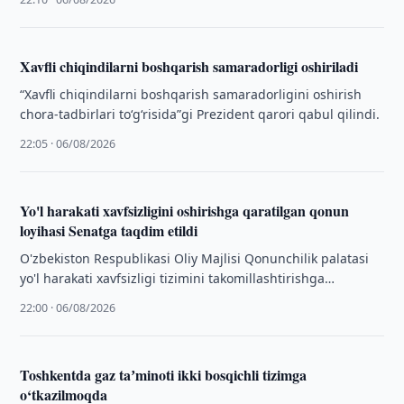
Xavfli chiqindilarni boshqarish samaradorligi oshiriladi
“Xavfli chiqindilarni boshqarish samaradorligini oshirish
chora-tadbirlari to‘g‘risida”gi Prezident qarori qabul qilindi.
22:05 · 06/08/2026
Yo'l harakati xavfsizligini oshirishga qaratilgan qonun
loyihasi Senatga taqdim etildi
O'zbekiston Respublikasi Oliy Majlisi Qonunchilik palatasi
yo'l harakati xavfsizligi tizimini takomillashtirishga
qaratilgan qonun loyihasini uchinchi o'qishda qabul qildi
22:00 · 06/08/2026
va uni …
Toshkentda gaz taʼminoti ikki bosqichli tizimga
o‘tkazilmoqda