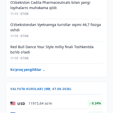
Oʻzbekiston Cadila Pharmaceuticals bilan yangi
loyihalarni muhokama qildi
11:15 · 07/08
O‘zbekistondan Vyetnamga turistlar oqimi 44,7 foizga
oshdi
11:10 · 07/08
Red Bull Dance Your Style milliy finali Toshkentda
bo'lib o'tadi
11:10 · 07/08
Ko'proq yangiliklar →
VALYUTA KURSLARI (MB, 07.08.2026)
USD
11915,64 so'm
↑ 0.24%