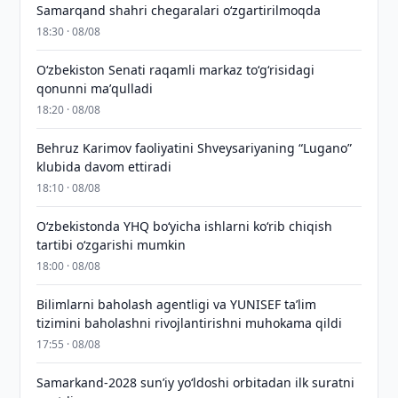
Samarqand shahri chegaralari oʻzgartirilmoqda
18:30 · 08/08
Oʻzbekiston Senati raqamli markaz toʻgʻrisidagi
qonunni maʼqulladi
18:20 · 08/08
Behruz Karimov faoliyatini Shveysariyaning “Lugano”
klubida davom ettiradi
18:10 · 08/08
O‘zbekistonda YHQ bo‘yicha ishlarni ko‘rib chiqish
tartibi o‘zgarishi mumkin
18:00 · 08/08
Bilimlarni baholash agentligi va YUNISEF taʼlim
tizimini baholashni rivojlantirishni muhokama qildi
17:55 · 08/08
Samarkand-2028 sunʼiy yo‘ldoshi orbitadan ilk suratni