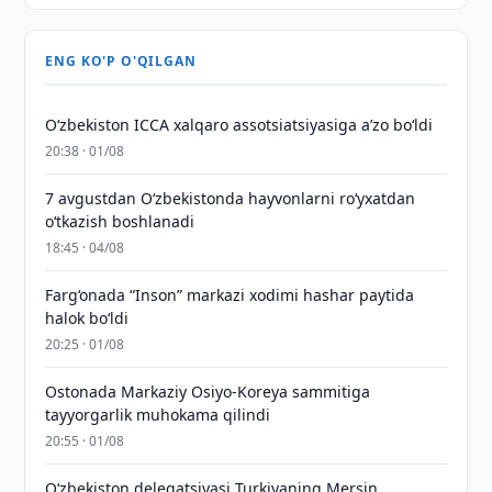
ENG KO'P O'QILGAN
O‘zbekiston ICCA xalqaro assotsiatsiyasiga aʼzo bo‘ldi
20:38 · 01/08
7 avgustdan O‘zbekistonda hayvonlarni ro‘yxatdan
o‘tkazish boshlanadi
18:45 · 04/08
Farg‘onada “Inson” markazi xodimi hashar paytida
halok bo‘ldi
20:25 · 01/08
Ostonada Markaziy Osiyo-Koreya sammitiga
tayyorgarlik muhokama qilindi
20:55 · 01/08
Oʻzbekiston delegatsiyasi Turkiyaning Mersin