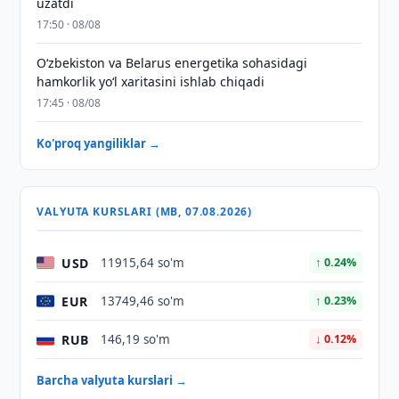
uzatdi
17:50 · 08/08
Oʻzbekiston va Belarus energetika sohasidagi
hamkorlik yoʻl xaritasini ishlab chiqadi
17:45 · 08/08
Ko'proq yangiliklar →
VALYUTA KURSLARI (MB, 07.08.2026)
USD
11915,64 so'm
↑ 0.24%
EUR
13749,46 so'm
↑ 0.23%
RUB
146,19 so'm
↓ 0.12%
Barcha valyuta kurslari →