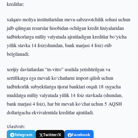
kreditlar;
xalqaro moliya institutlaridan meva-sabzavotchilik sohasi uchun
jalb qilingan resurslar hisobidan ochilgan kredit liniyalaridan
tadbirkorlarga milliy valyutada ajratiladigan kreditlar bo‘yicha
yillik stavka 14 foiz(shundan, bank marjasi 4 foiz) etib
belgilanadi;
xorijiy davlatlardan “in-vitro” usulida yetishtirilgan va
sertifikatga ega mevali ko‘chatlarni import qilish uchun
tadbirkorlik subyektlariga tijorat banklari orqali 18 oygacha
muddatga milliy valyutada yillik 14 foiz stavkada (shundan,
bank marjasi 4 foiz), har bir mevali ko‘chat uchun 5 AQSH
dollarigacha ekvivalentida kreditlar ajratiladi.
Ulashish:
Telegram
Twitter/X
Facebook