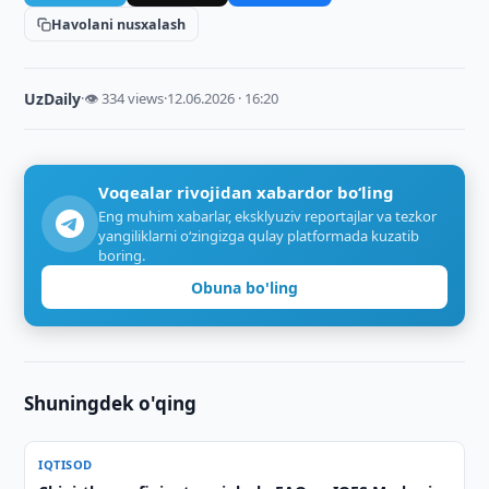
Havolani nusxalash
UzDaily
·
👁 334 views
·
12.06.2026 · 16:20
Voqealar rivojidan xabardor bo‘ling
Eng muhim xabarlar, eksklyuziv reportajlar va tezkor
yangiliklarni o‘zingizga qulay platformada kuzatib
boring.
Obuna bo'ling
Shuningdek o'qing
IQTISOD