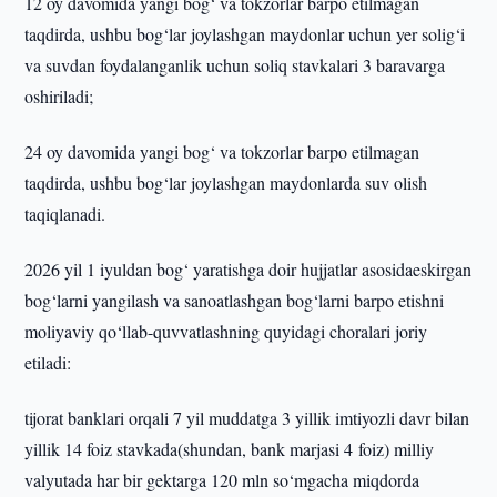
12 oy davomida yangi bog‘ va tokzorlar barpo etilmagan
taqdirda, ushbu bog‘lar joylashgan maydonlar uchun yer solig‘i
va suvdan foydalanganlik uchun soliq stavkalari 3 baravarga
oshiriladi;
24 oy davomida yangi bog‘ va tokzorlar barpo etilmagan
taqdirda, ushbu bog‘lar joylashgan maydonlarda suv olish
taqiqlanadi.
2026 yil 1 iyuldan bog‘ yaratishga doir hujjatlar asosidaeskirgan
bog‘larni yangilash va sanoatlashgan bog‘larni barpo etishni
moliyaviy qo‘llab-quvvatlashning quyidagi choralari joriy
etiladi:
tijorat banklari orqali 7 yil muddatga 3 yillik imtiyozli davr bilan
yillik 14 foiz stavkada(shundan, bank marjasi 4 foiz) milliy
valyutada har bir gektarga 120 mln so‘mgacha miqdorda