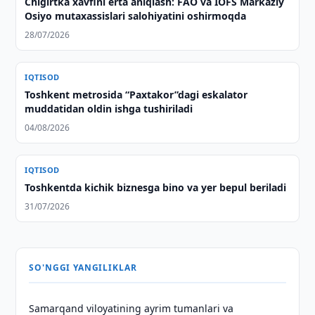
Chigirtka xavfini erta aniqlash: FAO va IOFS Markaziy
Osiyo mutaxassislari salohiyatini oshirmoqda
28/07/2026
IQTISOD
Toshkent metrosida “Paxtakor”dagi eskalator
muddatidan oldin ishga tushiriladi
04/08/2026
IQTISOD
Toshkentda kichik biznesga bino va yer bepul beriladi
31/07/2026
SO'NGGI YANGILIKLAR
Samarqand viloyatining ayrim tumanlari va