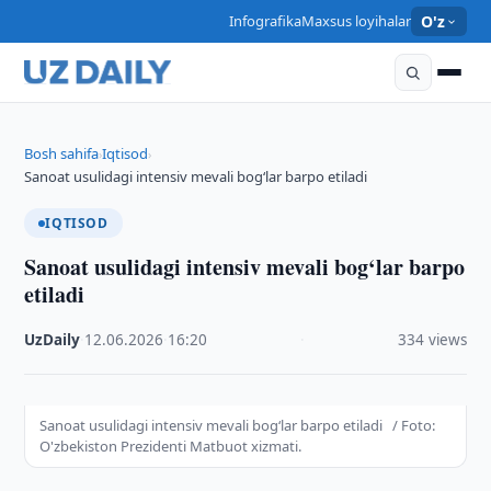
Infografika
Maxsus loyihalar
O'z
Bosh sahifa
Iqtisod
›
›
Sanoat usulidagi intensiv mevali bog‘lar barpo etiladi
IQTISOD
Sanoat usulidagi intensiv mevali bog‘lar barpo
etiladi
UzDaily
·
12.06.2026
·
16:20
·
334 views
Sanoat usulidagi intensiv mevali bog‘lar barpo etiladi / Foto:
O'zbekiston Prezidenti Matbuot xizmati.