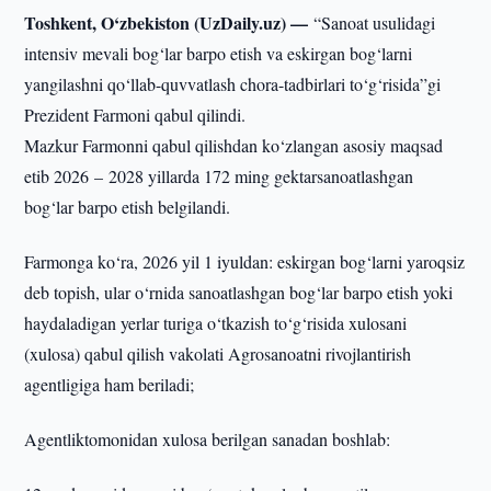
Toshkent, O‘zbekiston (UzDaily.uz) —
“Sanoat usulidagi
intensiv mevali bog‘lar barpo etish va eskirgan bog‘larni
yangilashni qo‘llab-quvvatlash chora-tadbirlari to‘g‘risida”gi
Prezident Farmoni qabul qilindi.
Mazkur Farmonni qabul qilishdan ko‘zlangan asosiy maqsad
etib 2026 – 2028 yillarda 172 ming gektarsanoatlashgan
bog‘lar barpo etish belgilandi.
Farmonga ko‘ra, 2026 yil 1 iyuldan: eskirgan bog‘larni yaroqsiz
deb topish, ular o‘rnida sanoatlashgan bog‘lar barpo etish yoki
haydaladigan yerlar turiga o‘tkazish to‘g‘risida xulosani
(xulosa) qabul qilish vakolati Agrosanoatni rivojlantirish
agentligiga ham beriladi;
Agentliktomonidan xulosa berilgan sanadan boshlab: