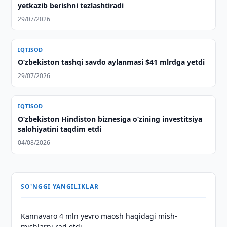
yetkazib berishni tezlashtiradi
29/07/2026
IQTISOD
O‘zbekiston tashqi savdo aylanmasi $41 mlrdga yetdi
29/07/2026
IQTISOD
Oʻzbekiston Hindiston biznesiga oʻzining investitsiya
salohiyatini taqdim etdi
04/08/2026
SO'NGGI YANGILIKLAR
Kannavaro 4 mln yevro maosh haqidagi mish-
mishlarni rad etdi