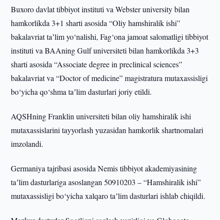
Buxoro davlat tibbiyot instituti va Webster university bilan
hamkorlikda 3+1 sharti asosida “Oliy hamshiralik ishi”
bakalavriat taʼlim yo‘nalishi, Fag‘ona jamoat salomatligi tibbiyot
instituti va BAAning Gulf universiteti bilan hamkorlikda 3+3
sharti asosida “Associate degree in preclinical sciences”
bakalavriat va “Doctor of medicine” magistratura mutaxassisligi
bo‘yicha qo‘shma taʼlim dasturlari joriy etildi.
AQSHning Franklin universiteti bilan oliy hamshiralik ishi
mutaxassislarini tayyorlash yuzasidan hamkorlik shartnomalari
imzolandi.
Germaniya tajribasi asosida Nemis tibbiyot akademiyasining
taʼlim dasturlariga asoslangan 50910203 – “Hamshiralik ishi”
mutaxassisligi bo‘yicha xalqaro taʼlim dasturlari ishlab chiqildi.