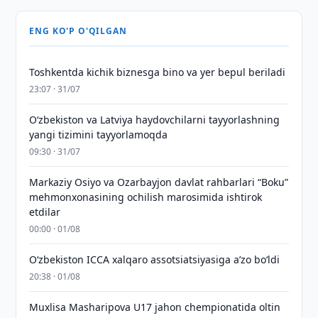
ENG KO'P O'QILGAN
Toshkentda kichik biznesga bino va yer bepul beriladi
23:07 · 31/07
Oʻzbekiston va Latviya haydovchilarni tayyorlashning
yangi tizimini tayyorlamoqda
09:30 · 31/07
Markaziy Osiyo va Ozarbayjon davlat rahbarlari “Boku”
mehmonxonasining ochilish marosimida ishtirok
etdilar
00:00 · 01/08
O‘zbekiston ICCA xalqaro assotsiatsiyasiga aʼzo bo‘ldi
20:38 · 01/08
Muxlisa Masharipova U17 jahon chempionatida oltin