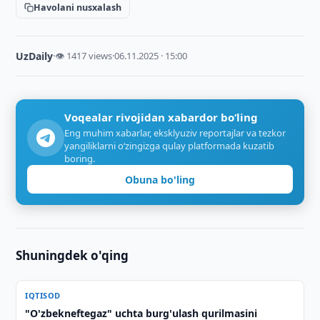
Havolani nusxalash
UzDaily
·
👁 1417 views
·
06.11.2025 · 15:00
Voqealar rivojidan xabardor bo‘ling
Eng muhim xabarlar, eksklyuziv reportajlar va tezkor
yangiliklarni o‘zingizga qulay platformada kuzatib
boring.
Obuna bo'ling
Shuningdek o'qing
IQTISOD
"O'zbekneftegaz" uchta burg'ulash qurilmasini