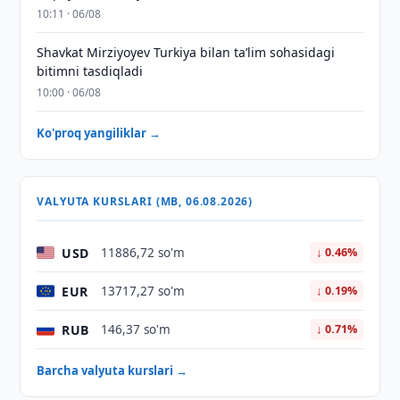
10:11 · 06/08
Shavkat Mirziyoyev Turkiya bilan taʼlim sohasidagi
bitimni tasdiqladi
10:00 · 06/08
Ko'proq yangiliklar →
VALYUTA KURSLARI (MB, 06.08.2026)
USD
11886,72 so'm
↓ 0.46%
EUR
13717,27 so'm
↓ 0.19%
RUB
146,37 so'm
↓ 0.71%
Barcha valyuta kurslari →