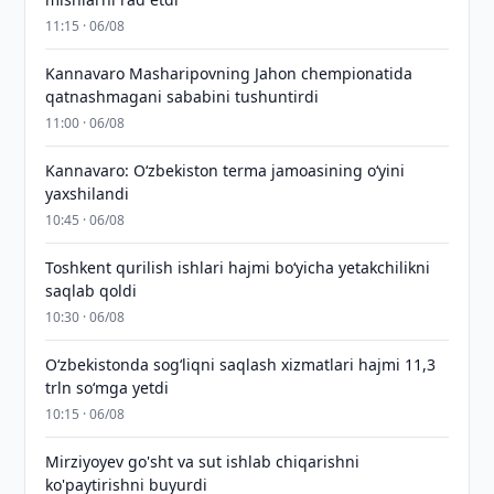
11:15 · 06/08
Kannavaro Masharipovning Jahon chempionatida
qatnashmagani sababini tushuntirdi
11:00 · 06/08
Kannavaro: O‘zbekiston terma jamoasining o‘yini
yaxshilandi
10:45 · 06/08
Toshkent qurilish ishlari hajmi bo‘yicha yetakchilikni
saqlab qoldi
10:30 · 06/08
O‘zbekistonda sog‘liqni saqlash xizmatlari hajmi 11,3
trln so‘mga yetdi
10:15 · 06/08
Mirziyoyev go'sht va sut ishlab chiqarishni
ko'paytirishni buyurdi