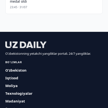
medal oldi
23:45 · 31/07
O'zbekistonning yetakchi yangiliklar portali. 24/7 yangiliklar.
BO'LIMLAR
O‘zbekiston
Iqtisod
Moliya
Texnologiyalar
Madaniyat