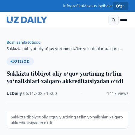
Infografika
Maxsus loyihalar
O'z
Bosh sahifa
Iqtisod
›
›
Sakkizta tibbiyot oliy o‘quv yurtining taʼlim yo‘nalishlari xalqaro …
IQTISOD
Sakkizta tibbiyot oliy o‘quv yurtining taʼlim
yo‘nalishlari xalqaro akkreditatsiyadan o‘tdi
UzDaily
·
06.11.2025
·
15:00
·
1417 views
Sakkizta tibbiyot oliy o‘quv yurtining taʼlim yo‘nalishlari xalqaro
akkreditatsiyadan o‘tdi