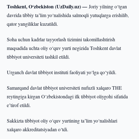
Toshkent, O‘zbekiston (UzDaily.uz) —
Joriy yilning o‘tgan
davrida tibbiy taʼlim yo‘nalishida salmoqli yutuqlarga erishilib,
qator yangiliklar kuzatildi.
Soha uchun kadrlar tayyorlash tizimini takomillashtirish
maqsadida uchta oliy o‘quv yurti negizida Toshkent davlat
tibbiyot universiteti tashkil etildi.
Urganch davlat tibbiyot instituti faoliyati yo‘lga qo‘yildi.
Samarqand davlat tibbiyot universiteti nufuzli xalqaro THE
reytingiga kirgan O‘zbekistondagi ilk tibbiyot oliygohi sifatida
eʼtirof etildi.
Sakkizta tibbiyot oliy o‘quv yurtining taʼlim yo‘nalishlari
xalqaro akkreditatsiyadan o‘tdi.