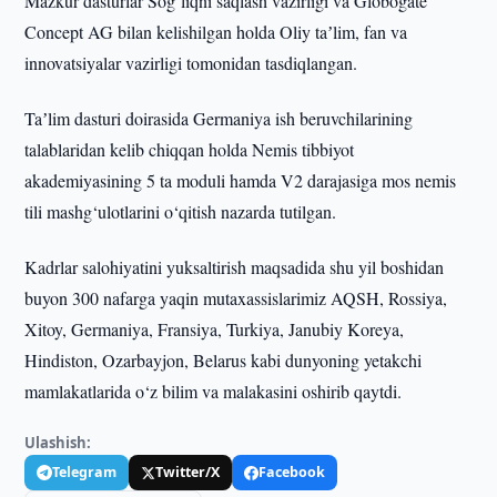
Mazkur dasturlar Sog‘liqni saqlash vazirligi va Globogate
Concept AG bilan kelishilgan holda Oliy taʼlim, fan va
innovatsiyalar vazirligi tomonidan tasdiqlangan.
Taʼlim dasturi doirasida Germaniya ish beruvchilarining
talablaridan kelib chiqqan holda Nemis tibbiyot
akademiyasining 5 ta moduli hamda V2 darajasiga mos nemis
tili mashg‘ulotlarini o‘qitish nazarda tutilgan.
Kadrlar salohiyatini yuksaltirish maqsadida shu yil boshidan
buyon 300 nafarga yaqin mutaxassislarimiz AQSH, Rossiya,
Xitoy, Germaniya, Fransiya, Turkiya, Janubiy Koreya,
Hindiston, Ozarbayjon, Belarus kabi dunyoning yetakchi
mamlakatlarida o‘z bilim va malakasini oshirib qaytdi.
Ulashish:
Telegram
Twitter/X
Facebook