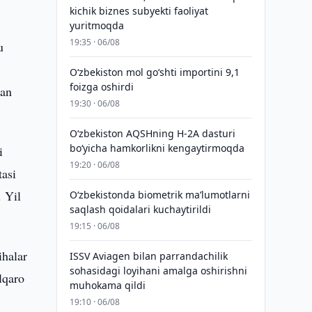
kichik biznes subyekti faoliyat
yuritmoqda
19:35 · 06/08
u
O‘zbekiston mol go‘shti importini 9,1
foizga oshirdi
dan
19:30 · 06/08
O‘zbekiston AQSHning H-2A dasturi
bo‘yicha hamkorlikni kengaytirmoqda
i
19:20 · 06/08
tasi
. Yil
O‘zbekistonda biometrik maʼlumotlarni
saqlash qoidalari kuchaytirildi
19:15 · 06/08
ihalar
ISSV Aviagen bilan parrandachilik
sohasidagi loyihani amalga oshirishni
lqaro
muhokama qildi
19:10 · 06/08