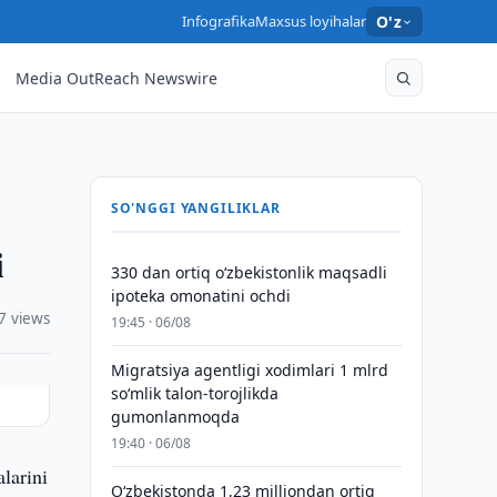
Infografika
Maxsus loyihalar
O'z
Media OutReach Newswire
SO'NGGI YANGILIKLAR
i
330 dan ortiq o‘zbekistonlik maqsadli
ipoteka omonatini ochdi
7 views
19:45 · 06/08
Migratsiya agentligi xodimlari 1 mlrd
so‘mlik talon-torojlikda
gumonlanmoqda
19:40 · 06/08
larini
O‘zbekistonda 1,23 milliondan ortiq