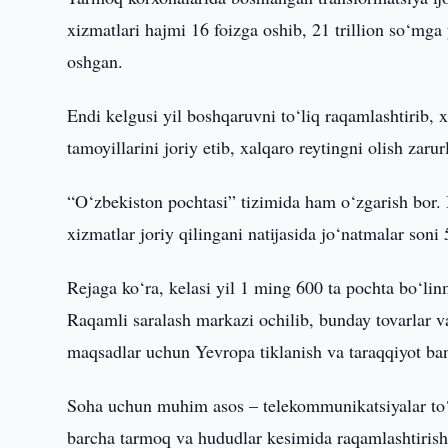
xizmatlari hajmi 16 foizga oshib, 21 trillion so‘mg
oshgan.
Endi kelgusi yil boshqaruvni to‘liq raqamlashtirib, x
tamoyillarini joriy etib, xalqaro reytingni olish zarurl
“O‘zbekiston pochtasi” tizimida ham o‘zgarish bor. 
xizmatlar joriy qilingani natijasida jo‘natmalar soni
Rejaga ko‘ra, kelasi yil 1 ming 600 ta pochta bo‘linm
Raqamli saralash markazi ochilib, bunday tovarlar va
maqsadlar uchun Yevropa tiklanish va taraqqiyot ban
Soha uchun muhim asos – telekommunikatsiyalar to‘g
barcha tarmoq va hududlar kesimida raqamlashtirish b