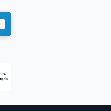
 BPO
moqda