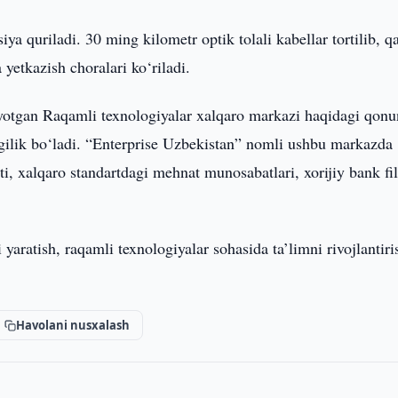
ya quriladi. 30 ming kilometr optik tolali kabellar tortilib, 
 yetkazish choralari ko‘riladi.
layotgan Raqamli texnologiyalar xalqaro markazi haqidagi qonu
angilik bo‘ladi. “Enterprise Uzbekistan” nomli ushbu markazda
ti, xalqaro standartdagi mehnat munosabatlari, xorijiy bank fili
yaratish, raqamli texnologiyalar sohasida ta’limni rivojlantiri
Havolani nusxalash