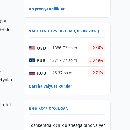
Ko'proq yangiliklar →
ngan
irish
VALYUTA KURSLARI (MB, 06.08.2026)
USD
11886,72 so'm
↓ 0.46%
EUR
13717,27 so'm
↓ 0.19%
a
RUB
146,37 so'm
↓ 0.71%
riyalar
Barcha valyuta kurslari →
ajmini
ENG KO'P O'QILGAN
Toshkentda kichik biznesga bino va yer