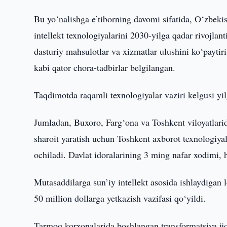
Bu yo‘nalishga e’tiborning davomi sifatida, O‘zbekis
intellekt texnologiyalarini 2030-yilga qadar rivojlant
dasturiy mahsulotlar va xizmatlar ulushini ko‘paytiri
kabi qator chora-tadbirlar belgilangan.
Taqdimotda raqamli texnologiyalar vaziri kelgusi yil
Jumladan, Buxoro, Farg‘ona va Toshkent viloyatlarida
sharoit yaratish uchun Toshkent axborot texnologiyala
ochiladi. Davlat idoralarining 3 ming nafar xodimi, 
Mutasaddilarga sun’iy intellekt asosida ishlaydigan 
50 million dollarga yetkazish vazifasi qo‘yildi.
Tarmoq korxonalarida boshlangan transformatsiya ijo