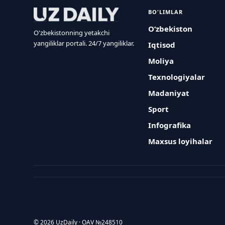
BO'LIMLAR
O‘zbekiston
O'zbekistonning yetakchi
yangiliklar portali. 24/7 yangiliklar.
Iqtisod
Moliya
Texnologiyalar
Madaniyat
Sport
Infografika
Maxsus loyihalar
© 2026 UzDaily · OAV №248510