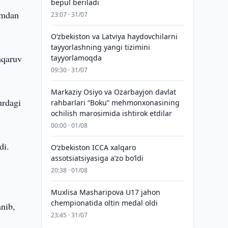
bepul beriladi
‘mdan
23:07 · 31/07
Oʻzbekiston va Latviya haydovchilarni
tayyorlashning yangi tizimini
shqaruv
tayyorlamoqda
09:30 · 31/07
Markaziy Osiyo va Ozarbayjon davlat
urdagi
rahbarlari “Boku” mehmonxonasining
ochilish marosimida ishtirok etdilar
00:00 · 01/08
di.
O‘zbekiston ICCA xalqaro
assotsiatsiyasiga aʼzo bo‘ldi
20:38 · 01/08
Muxlisa Masharipova U17 jahon
chempionatida oltin medal oldi
anib,
23:45 · 31/07