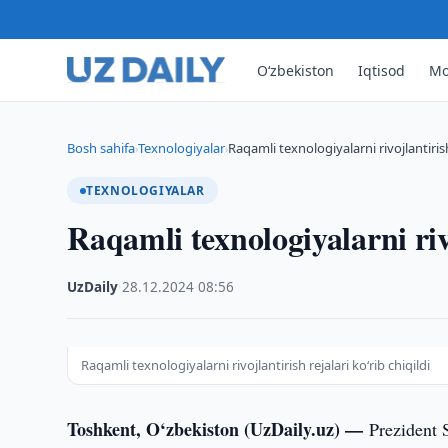
O‘zbekiston
Iqtisod
Mo
Bosh sahifa
Texnologiyalar
Raqamli texnologiyalarni rivojlantirish 
›
›
TEXNOLOGIYALAR
Raqamli texnologiyalarni rivo
UzDaily
·
28.12.2024
·
08:56
Raqamli texnologiyalarni rivojlantirish rejalari ko‘rib chiqildi
Toshkent, O‘zbekiston (UzDaily.uz) —
Prezident 