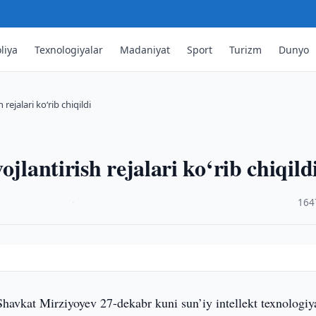
liya
Texnologiyalar
Madaniyat
Sport
Turizm
Dunyo
rejalari ko‘rib chiqildi
jlantirish rejalari ko‘rib chiqild
·
164
Shavkat Mirziyoyev 27-dekabr kuni sun’iy intellekt texnologiya