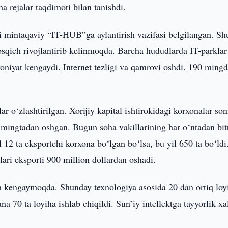
a rejalar taqdimoti bilan tanishdi.
 mintaqaviy “IT-HUB”ga aylantirish vazifasi belgilangan. Sh
sqich rivojlantirib kelinmoqda. Barcha hududlarda IT-parklar
koniyat kengaydi. Internet tezligi va qamrovi oshdi. 190 ming
lar o‘zlashtirilgan. Xorijiy kapital ishtirokidagi korxonalar son
i mingtadan oshgan. Bugun soha vakillarining har o‘ntadan bit
 12 ta eksportchi korxona bo‘lgan bo‘lsa, bu yil 650 ta bo‘ldi
lari eksporti 900 million dollardan oshadi.
ash kengaymoqda. Shunday texnologiya asosida 20 dan ortiq loy
a 70 ta loyiha ishlab chiqildi. Sun’iy intellektga tayyorlik xa