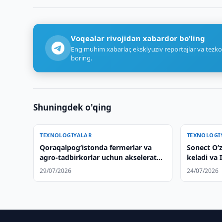
Voqealar rivojidan xabardor bo‘ling
Eng muhim xabarlar, eksklyuziv reportajlar va tezko
boring.
Shuningdek o'qing
TEXNOLOGIYALAR
TEXNOLOGI
Qoraqalpog‘istonda fermerlar va
Sonect Oʻz
agro-tadbirkorlar uchun akselerator
keladi va 
dasturi ishga tushiriladi
rejalasht
29/07/2026
24/07/2026