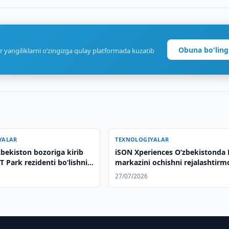
Obuna bo'ling
r yangiliklarni o‘zingizga qulay platformada kuzatib
YALAR
TEXNOLOGIYALAR
bekiston bozoriga kirib
iSON Xperiences Oʻzbekistonda
IT Park rezidenti boʻlishni
markazini ochishni rejalashtir
irmoqda
27/07/2026