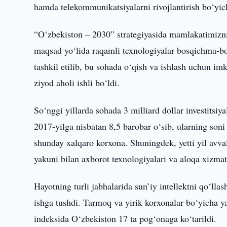
hamda telekommunikatsiyalarni rivojlantirish bo‘yich
“O‘zbekiston – 2030” strategiyasida mamlakatimizni
maqsad yo‘lida raqamli texnologiyalar bosqichma-bo
tashkil etilib, bu sohada o‘qish va ishlash uchun im
ziyod aholi ishli bo‘ldi.
So‘nggi yillarda sohada 3 milliard dollar investitsiya
2017-yilga nisbatan 8,5 barobar o‘sib, ularning son
shunday xalqaro korxona. Shuningdek, yetti yil avval
yakuni bilan axborot texnologiyalari va aloqa xizmat
Hayotning turli jabhalarida sun’iy intellektni qo‘ll
ishga tushdi. Tarmoq va yirik korxonalar bo‘yicha yan
indeksida O‘zbekiston 17 ta pog‘onaga ko‘tarildi.