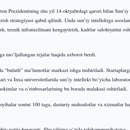
ton Prezidentining shu yil 14-oktyabrdagi qarori bilan Sun’iy
irish strategiyasi qabul qilindi. Unda sun’iy intellektga asosla
sh, texnik infratuzilmani kengaytirish, kadrlar salohiyatini osh
ga mo‘ljallangan rejalar haqida axborot berdi.
 “bulutli” ma’lumotlar markazi ishga tushiriladi. Startaplarg
ri va Inxa universitetlarida sun’iy intellekt bo‘yicha laborato
hokimlar va o‘rinbosarlarining bu borada malakasi oshiriladi.
loyihalar sonini 100 taga, dasturiy mahsulotlar va xizmatlar h
biy natija berayapti. Shu yilning o‘zida telekommunikatsiya