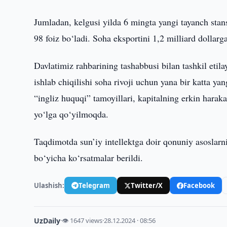
Jumladan, kelgusi yilda 6 mingta yangi tayanch stansi
98 foiz bo‘ladi. Soha eksportini 1,2 milliard dollarga
Davlatimiz rahbarining tashabbusi bilan tashkil eti
ishlab chiqilishi soha rivoji uchun yana bir katta y
“ingliz huquqi” tamoyillari, kapitalning erkin haraka
yo‘lga qo‘yilmoqda.
Taqdimotda sun’iy intellektga doir qonuniy asoslarni 
bo‘yicha ko‘rsatmalar berildi.
Ulashish:
Telegram
Twitter/X
Facebook
UzDaily
·
👁 1647 views
·
28.12.2024 · 08:56