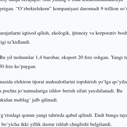
a yetgan. “O‘zbektelekom” kompaniyasi daromadi 9 trillion so
arajatlarni iqtisod qilish, ekologik, ijtimoiy va korporativ bo
igi ta’kidlandi.
Bu yil tushumlar 1,4 barobar, eksport 20 foiz oshgan. Yangi t
 50 foiz ko‘paygan.
asida elektron tijorat mahsulotlarini topshirish yo‘lga qo‘yila
 pochta jo‘natmalariga ishlov berish sifati yaxshilanadi. Bu
kidan mablag‘ jalb qilinadi.
‘risidagi qonun yangi tahrirda qabul qilindi. Endi bunga tay
o‘yicha ikki yillik dastur ishlab chiqilishi belgilandi.