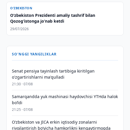
O‘ZBEKISTON
Oʻzbekiston Prezidenti amaliy tashrif bilan
Qozogʻistonga joʻnab ketdi
29/07/2026
SO'NGGI YANGILIKLAR
Senat pensiya tayinlash tartibiga kiritilgan
o'zgartirishlarni ma'qulladi
21:30 · 07/08
Samarqandda yuk mashinasi haydovchisi YTHda halok
bo‘ldi
21:25 · 07/08
Oʻzbekiston va JICA erkin iqtisodiy zonalarni
rivojlantirish boʻyicha hamkorlikni kengaytirmoqda