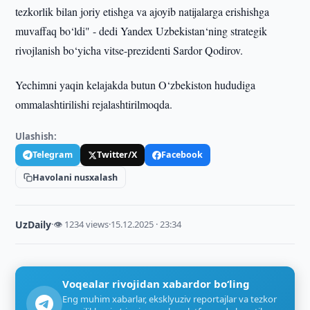
tezkorlik bilan joriy etishga va ajoyib natijalarga erishishga
muvaffaq bo‘ldi" - dedi Yandex Uzbekistan‘ning strategik
rivojlanish bo‘yicha vitse-prezidenti Sardor Qodirov.
Yechimni yaqin kelajakda butun O‘zbekiston hududiga
ommalashtirilishi rejalashtirilmoqda.
Ulashish:
Telegram
Twitter/X
Facebook
Havolani nusxalash
UzDaily
·
👁 1234 views
·
15.12.2025 · 23:34
Voqealar rivojidan xabardor bo‘ling
Eng muhim xabarlar, eksklyuziv reportajlar va tezkor