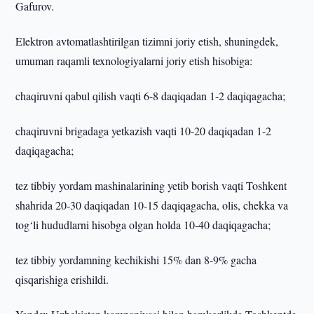
Gafurov.
Elektron avtomatlashtirilgan tizimni joriy etish, shuningdek,
umuman raqamli texnologiyalarni joriy etish hisobiga:
chaqiruvni qabul qilish vaqti 6-8 daqiqadan 1-2 daqiqagacha;
chaqiruvni brigadaga yetkazish vaqti 10-20 daqiqadan 1-2
daqiqagacha;
tez tibbiy yordam mashinalarining yetib borish vaqti Toshkent
shahrida 20-30 daqiqadan 10-15 daqiqagacha, olis, chekka va
tog‘li hududlarni hisobga olgan holda 10-40 daqiqagacha;
tez tibbiy yordamning kechikishi 15% dan 8-9% gacha
qisqarishiga erishildi.