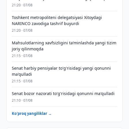
21:20 · 07/08
Toshkent metropoliteni delegatsiyasi Xitoydagi
NARINCO zavodiga tashrif buyurdi
21:20 · 07/08
Mahsulotlarning xavfsizligini taʼminlashda yangi tizim
joriy qilinmoqda
21:15 · 07/08
Senat harbiy pensiyalar to'g'risidagi yangi qonunni
ma'qulladi
21:15 · 07/08
Senat bozor nazorati to'g'risidagi qonunni ma'qulladi
21:10 · 07/08
Ko'proq yangiliklar →