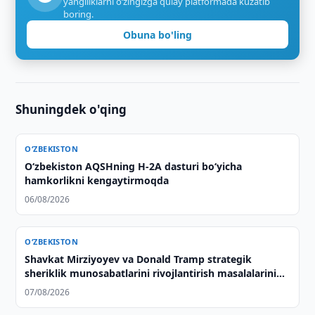
yangiliklarni o‘zingizga qulay platformada kuzatib
boring.
Obuna bo'ling
Shuningdek o'qing
O‘ZBEKISTON
O‘zbekiston AQSHning H-2A dasturi bo‘yicha
hamkorlikni kengaytirmoqda
06/08/2026
O‘ZBEKISTON
Shavkat Mirziyoyev va Donald Tramp strategik
sheriklik munosabatlarini rivojlantirish masalalarini
muhokama qilishdi
07/08/2026