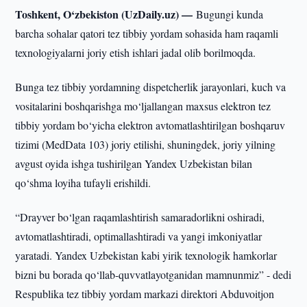
Toshkent, O‘zbekiston (UzDaily.uz) —
Bugungi kunda
barcha sohalar qatori tez tibbiy yordam sohasida ham raqamli
texnologiyalarni joriy etish ishlari jadal olib borilmoqda.
Bunga tez tibbiy yordamning dispetcherlik jarayonlari, kuch va
vositalarini boshqarishga mo‘ljallangan maxsus elektron tez
tibbiy yordam bo‘yicha elektron avtomatlashtirilgan boshqaruv
tizimi (MedData 103) joriy etilishi, shuningdek, joriy yilning
avgust oyida ishga tushirilgan Yandex Uzbekistan bilan
qo‘shma loyiha tufayli erishildi.
“Drayver bo‘lgan raqamlashtirish samaradorlikni oshiradi,
avtomatlashtiradi, optimallashtiradi va yangi imkoniyatlar
yaratadi. Yandex Uzbekistan kabi yirik texnologik hamkorlar
bizni bu borada qo‘llab-quvvatlayotganidan mamnunmiz” - dedi
Respublika tez tibbiy yordam markazi direktori Abduvoitjon