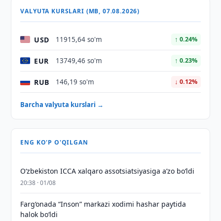
VALYUTA KURSLARI (MB, 07.08.2026)
USD
11915,64 so'm
↑ 0.24%
EUR
13749,46 so'm
↑ 0.23%
RUB
146,19 so'm
↓ 0.12%
Barcha valyuta kurslari →
ENG KO'P O'QILGAN
O‘zbekiston ICCA xalqaro assotsiatsiyasiga aʼzo bo‘ldi
20:38 · 01/08
Farg‘onada “Inson” markazi xodimi hashar paytida
halok bo‘ldi