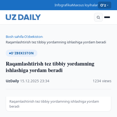
Infografika
Maxsus loyihalar
O'z
Bosh sahifa
O‘zbekiston
›
›
Raqamlashtirish tez tibbiy yordamning ishlashiga yordam beradi
O‘ZBEKISTON
Raqamlashtirish tez tibbiy yordamning
ishlashiga yordam beradi
UzDaily
·
15.12.2025
·
23:34
·
1234 views
Raqamlashtirish tez tibbiy yordamning ishlashiga yordam
beradi