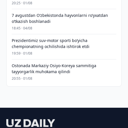
20:25 · 01/08
7 avgustdan O‘zbekistonda hayvonlarni ro‘yxatdan
o‘tkazish boshlanadi
18:45 · 04/08
Prezidentimiz suv-motor sporti bo‘yicha
chempionatning ochilishida ishtirok etdi
19:59 · 01/08
Ostonada Markaziy Osiyo-Koreya sammitiga
tayyorgarlik muhokama qilindi
20:55 · 01/08