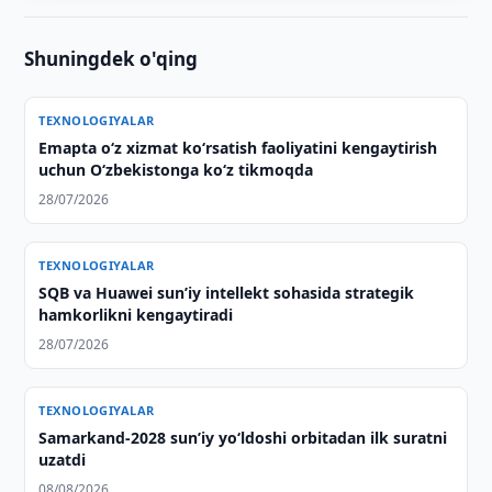
Shuningdek o'qing
TEXNOLOGIYALAR
Emapta oʻz xizmat koʻrsatish faoliyatini kengaytirish
uchun Oʻzbekistonga koʻz tikmoqda
28/07/2026
TEXNOLOGIYALAR
SQB va Huawei sun’iy intellekt sohasida strategik
hamkorlikni kengaytiradi
28/07/2026
TEXNOLOGIYALAR
Samarkand-2028 sunʼiy yo‘ldoshi orbitadan ilk suratni
uzatdi
08/08/2026