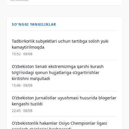
SO'NGGI YANGILIKLAR
Tadbirkorlik subyektlari uchun tartibga solish yuki
kamaytirilmoqda
15:52 · 09/08
Oʻzbekiston Senati ekstremizmga qarshi kurash
toʻgʻrisidagi qonun hujjatlariga oʻzgartirishlar
kiritishni maʼqulladi
15:46 · 09/08
O‘zbekiston Jurnalistlar uyushmasi huzurida blogerlar
kengashi tuzildi
22:45 · 08/08
O‘zbekistonlik hakamlar Osiyo Chempionlar ligasi