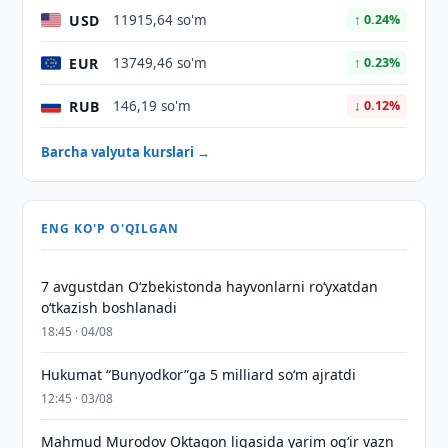
USD
11915,64 so'm
↑ 0.24%
EUR
13749,46 so'm
↑ 0.23%
RUB
146,19 so'm
↓ 0.12%
Barcha valyuta kurslari →
ENG KO'P O'QILGAN
7 avgustdan O‘zbekistonda hayvonlarni ro‘yxatdan
o‘tkazish boshlanadi
18:45 · 04/08
Hukumat “Bunyodkor”ga 5 milliard so‘m ajratdi
12:45 · 03/08
Mahmud Murodov Oktagon ligasida yarim og‘ir vazn