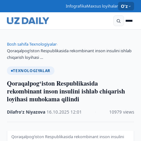
Infografika
Maxsus loyihalar
O'z
Bosh sahifa
Texnologiyalar
›
›
Qoraqalpog‘iston Respublikasida rekombinant inson insulini ishlab
chiqarish loyihasi …
TEXNOLOGIYALAR
Qoraqalpog‘iston Respublikasida
rekombinant inson insulini ishlab chiqarish
loyihasi muhokama qilindi
Dilafro'z Niyazova
·
16.10.2025
·
12:01
·
10979 views
Qoraqalpog‘iston Respublikasida rekombinant inson insulini