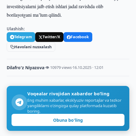
investitsiyalarni jalb etish ishlari jadal ravishda olib
borilayotgani maʼlum qilindi.
Ulashish:
Telegram
Twitter/X
Facebook
Havolani nusxalash
Dilafro'z Niyazova
·
👁 10979 views
·
16.10.2025 · 12:01
Voqealar rivojidan xabardor bo‘ling
Eng muhim xabarlar, eksklyuziv reportajlar va tezkor
yangiliklarni o‘zingizga qulay platformada kuzatib
boring.
Obuna bo'ling