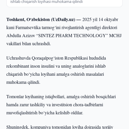
ishlab chiqarish loyihasi muhokama qilindi
Toshkent, O‘zbekiston (UzDaily.uz) —
2025 yil 14 oktyabr
kuni Farmatsevtika tarmog‘ini rivojlantirish agentligi direktori
Abdulla Azizov “SINTEZ PHARM TECHNOLOGY” MCHJ
vakillari bilan uchrashdi.
Uchrashuvda Qoraqalpog‘iston Respublikasi hududida
rekombinant inson insulini va uning analoglarini ishlab
chiqarish bo‘yicha loyihani amalga oshirish masalalari
muhokama qilindi.
Tomonlar loyihaning istiqbollari, amalga oshirish bosqichlari
hamda zarur tashkiliy va investitsion chora-tadbirlarni
muvofiqlashtirish bo‘yicha kelishib oldilar.
Shuningdek, kompaniya tomonidan loyiha doirasida xorijiy