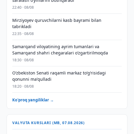
saralash o‘yinlarini boshqaradi
22:40 · 08/08
Mirziyoyev quruvchilarni kasb bayrami bilan
tabrikladi
22:35 · 08/08
Samarqand viloyatining ayrim tumanlari va
Samarqand shahri chegaralari oʻzgartirilmoqda
18:30 · 08/08
Oʻzbekiston Senati raqamli markaz toʻgʻrisidagi
qonunni maʼqulladi
18:20 · 08/08
Ko'proq yangiliklar →
VALYUTA KURSLARI (MB, 07.08.2026)