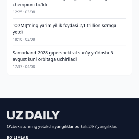
chempioni bo‘ldi
12:25 · 03/08
“O‘zMIJ”ning yarim yillik foydasi 2,1 trillion so‘mga
yetdi
18:10 · 03/08
Samarkand-2028 giperspektral sun’iy yo‘ldoshi 5-
avgust kuni orbitaga uchiriladi
17:37 · 04/08
O'zbekistonning yetakchi yangiliklar portali. 24/7 yangiliklar.
BO'LIMLAR