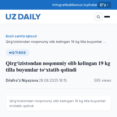
Infografika
Maxsus loyihalar
O'z
Bosh sahifa
Iqtisod
›
›
Qirg‘izistondan noqonuniy olib kelingan 19 kg tilla buyumlar …
IQTISOD
Qirg‘izistondan noqonuniy olib kelingan 19 kg
tilla buyumlar to‘xtatib qolindi
Dilafro'z Niyazova
·
28.08.2025
·
18:15
·
595 views
Qirg‘izistondan noqonuniy olib kelingan 19 kg tilla buyumlar
to‘xtatib qolindi