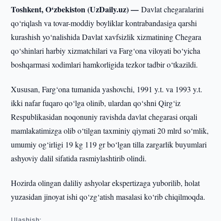
Toshkent, O‘zbekiston (UzDaily.uz) —
Davlat chegaralarini
qo‘riqlash va tovar-moddiy boyliklar kontrabandasiga qarshi
kurashish yo‘nalishida Davlat xavfsizlik xizmatining Chegara
qo‘shinlari harbiy xizmatchilari va Farg‘ona viloyati bo‘yicha
boshqarmasi xodimlari hamkorligida tezkor tadbir o‘tkazildi.
Xususan, Farg‘ona tumanida yashovchi, 1991 y.t. va 1993 y.t.
ikki nafar fuqaro qo‘lga olinib, ulardan qo‘shni Qirg‘iz
Respublikasidan noqonuniy ravishda davlat chegarasi orqali
mamlakatimizga olib o‘tilgan taxminiy qiymati 20 mlrd so‘mlik,
umumiy og‘irligi 19 kg 119 gr bo‘lgan tilla zargarlik buyumlari
ashyoviy dalil sifatida rasmiylashtirib olindi.
Hozirda olingan daliliy ashyolar ekspertizaga yuborilib, holat
yuzasidan jinoyat ishi qo‘zg‘atish masalasi ko‘rib chiqilmoqda.
Ulashish: