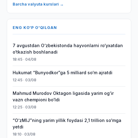
Barcha valyuta kurslari →
ENG KO'P O'QILGAN
7 avgustdan O‘zbekistonda hayvonlarni ro‘yxatdan
o‘tkazish boshlanadi
18:45 · 04/08
Hukumat “Bunyodkor”ga 5 milliard so‘m ajratdi
12:45 · 03/08
Mahmud Murodov Oktagon ligasida yarim og‘ir
vazn chempioni bo‘ldi
12:25 · 03/08
“O‘zMIJ”ning yarim yillik foydasi 2,1 trillion so‘mga
yetdi
18:10 · 03/08