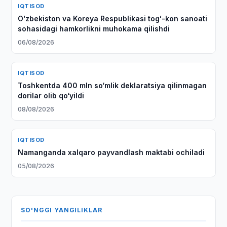
IQTISOD
Oʻzbekiston va Koreya Respublikasi togʻ-kon sanoati
sohasidagi hamkorlikni muhokama qilishdi
06/08/2026
IQTISOD
Toshkentda 400 mln so‘mlik deklaratsiya qilinmagan
dorilar olib qo‘yildi
08/08/2026
IQTISOD
Namanganda xalqaro payvandlash maktabi ochiladi
05/08/2026
SO'NGGI YANGILIKLAR