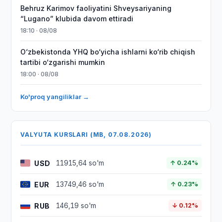
Behruz Karimov faoliyatini Shveysariyaning
“Lugano” klubida davom ettiradi
18:10 · 08/08
O‘zbekistonda YHQ bo‘yicha ishlarni ko‘rib chiqish
tartibi o‘zgarishi mumkin
18:00 · 08/08
Ko'proq yangiliklar →
VALYUTA KURSLARI (MB, 07.08.2026)
USD
11915,64 so'm
↑ 0.24%
EUR
13749,46 so'm
↑ 0.23%
RUB
146,19 so'm
↓ 0.12%