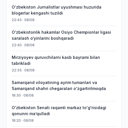
O‘zbekiston Jurnalistlar uyushmasi huzurida
blogerlar kengashi tuzildi
22:45 · 08/08
O‘zbekistonlik hakamlar Osiyo Chempionlar ligasi
saralash o‘yinlarini boshqaradi
22:40 · 08/08
Mirziyoyev quruvchilarni kasb bayrami bilan
tabrikladi
22:35 · 08/08
Samarqand viloyatining ayrim tumanlari va
Samarqand shahri chegaralari oʻzgartirilmoqda
18:30 · 08/08
Oʻzbekiston Senati raqamli markaz toʻgʻrisidagi
qonunni maʼqulladi
18:20 · 08/08