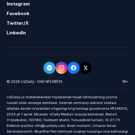
Instagram
Facebook
Twitter/X
LinkedIn
© 2026 UzDaily · OAV №248510
18+
UzDaily.uz materiallaridan foydalanish faqat tahririyatning yozma
ruxsati bilan amalga oshiriladi. Internet-ommaviy axborot vositasi
sifatida davlat roʻyxatidan oʻtganligi toʻgʻrisidagi guvohnoma №248510,
2024 yil 1 aprel. Muassis: «Daily Media» xususiy korxonasi. Manzil:
Oʻzbekiston, 100180, Toshkent shahri, Yunusobod tumani, 12-27-73.
Elektron pochta: info@uzdaily.com. Bosh muharrir: Umarov Anvar
Abrardjanovich. Mualliflar fikri tahririyat nuqtayi nazariga mos kelmasligi