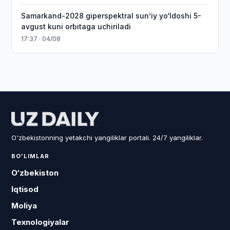
Samarkand-2028 giperspektral sun’iy yo‘ldoshi 5-
avgust kuni orbitaga uchiriladi
17:37 · 04/08
O'zbekistonning yetakchi yangiliklar portali. 24/7 yangiliklar.
BO'LIMLAR
O‘zbekiston
Iqtisod
Moliya
Texnologiyalar