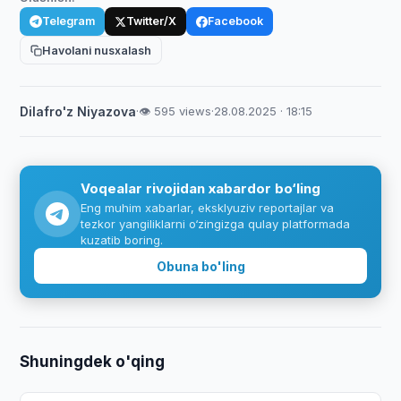
Telegram
Twitter/X
Facebook
Havolani nusxalash
Dilafro'z Niyazova
·
👁 595 views
·
28.08.2025 · 18:15
Voqealar rivojidan xabardor bo‘ling
Eng muhim xabarlar, eksklyuziv reportajlar va
tezkor yangiliklarni o‘zingizga qulay platformada
kuzatib boring.
Obuna bo'ling
Shuningdek o'qing